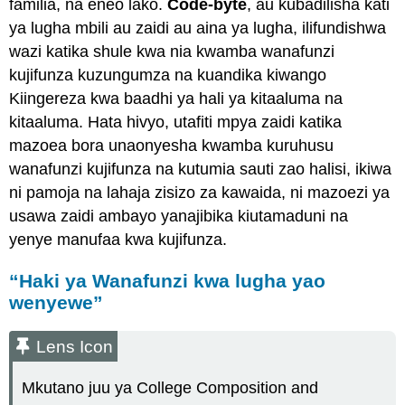
familia, na eneo lako.
Code-byte
, au kubadilisha kati
ya lugha mbili au zaidi au aina ya lugha, ilifundishwa
wazi katika shule kwa nia kwamba wanafunzi
kujifunza kuzungumza na kuandika kiwango
Kiingereza kwa baadhi ya hali ya kitaaluma na
kitaaluma. Hata hivyo, utafiti mpya zaidi katika
mazoea bora unaonyesha kwamba kuruhusu
wanafunzi kujifunza na kutumia sauti zao halisi, ikiwa
ni pamoja na lahaja zisizo za kawaida, ni mazoezi ya
usawa zaidi ambayo yanajibika kiutamaduni na
yenye manufaa kwa kujifunza.
“Haki ya Wanafunzi kwa lugha yao
wenyewe”
Lens Icon
Mkutano juu ya College Composition and