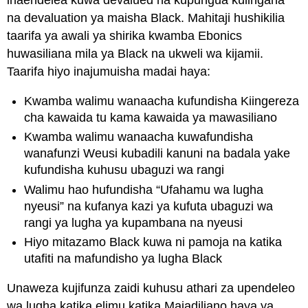
inaendelea kuwa devalued na kupungua kulingana
na devaluation ya maisha Black. Mahitaji hushikilia
taarifa ya awali ya shirika kwamba Ebonics
huwasiliana mila ya Black na ukweli wa kijamii.
Taarifa hiyo inajumuisha madai haya:
Kwamba walimu wanaacha kufundisha Kiingereza
cha kawaida tu kama kawaida ya mawasiliano
Kwamba walimu wanaacha kuwafundisha
wanafunzi Weusi kubadili kanuni na badala yake
kufundisha kuhusu ubaguzi wa rangi
Walimu hao hufundisha “Ufahamu wa lugha
nyeusi” na kufanya kazi ya kufuta ubaguzi wa
rangi ya lugha ya kupambana na nyeusi
Hiyo mitazamo Black kuwa ni pamoja na katika
utafiti na mafundisho ya lugha Black
Unaweza kujifunza zaidi kuhusu athari za upendeleo
wa lugha katika elimu katika Majadiliano haya ya