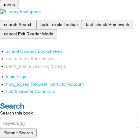
menu
search
Search
build_circle
Toolbar
fact_check
Homework
cancel
Exit Reader Mode
school
Campus Bookshelves
menu_book
Bookshelves
perm_media
Learning Objects
login
Login
how_to_reg
Request Instructor Account
hub
Instructor Commons
Search
Search this book
Submit Search