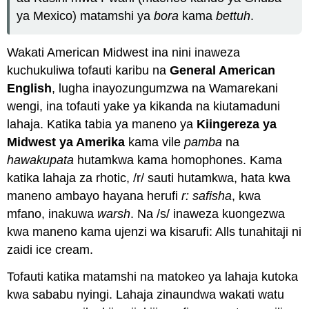
ya Mexico) matamshi ya
bora
kama
bettuh
.
Wakati American Midwest ina nini inaweza
kuchukuliwa tofauti karibu na
General American
English
, lugha inayozungumzwa na Wamarekani
wengi, ina tofauti yake ya kikanda na kiutamaduni
lahaja. Katika tabia ya maneno ya
Kiingereza ya
Midwest ya Amerika
kama vile
pamba
na
hawakupata
hutamkwa kama homophones. Kama
katika lahaja za rhotic, /r/ sauti hutamkwa, hata kwa
maneno ambayo hayana herufi
r: safisha
, kwa
mfano, inakuwa
warsh
. Na /s/ inaweza kuongezwa
kwa maneno kama ujenzi wa kisarufi: Alls tunahitaji ni
zaidi ice cream.
Tofauti katika matamshi na matokeo ya lahaja kutoka
kwa sababu nyingi. Lahaja zinaundwa wakati watu