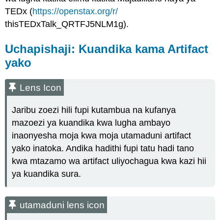
TEDx (
https://openstax.org/r/
thisTEDxTalk_QRTFJ5NLM1g).
Uchapishaji: Kuandika kama Artifact
yako
Lens Icon
Jaribu zoezi hili fupi kutambua na kufanya
mazoezi ya kuandika kwa lugha ambayo
inaonyesha moja kwa moja utamaduni artifact
yako inatoka. Andika hadithi fupi tatu hadi tano
kwa mtazamo wa artifact uliyochagua kwa kazi hii
ya kuandika sura.
utamaduni lens icon