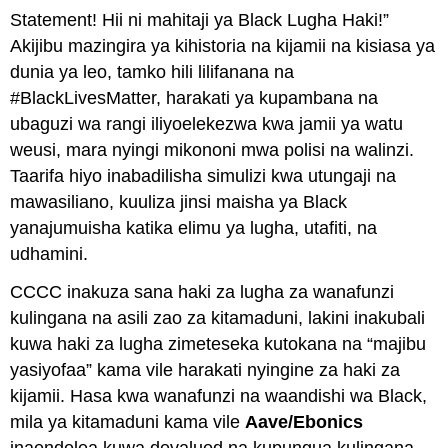
Statement! Hii ni mahitaji ya Black Lugha Haki!”
Akijibu mazingira ya kihistoria na kijamii na kisiasa ya
dunia ya leo, tamko hili lilifanana na
#BlackLivesMatter, harakati ya kupambana na
ubaguzi wa rangi iliyoelekezwa kwa jamii ya watu
weusi, mara nyingi mikononi mwa polisi na walinzi.
Taarifa hiyo inabadilisha simulizi kwa utungaji na
mawasiliano, kuuliza jinsi maisha ya Black
yanajumuisha katika elimu ya lugha, utafiti, na
udhamini.
CCCC inakuza sana haki za lugha za wanafunzi
kulingana na asili zao za kitamaduni, lakini inakubali
kuwa haki za lugha zimeteseka kutokana na “majibu
yasiyofaa” kama vile harakati nyingine za haki za
kijamii. Hasa kwa wanafunzi na waandishi wa Black,
mila ya kitamaduni kama vile
Aave/Ebonics