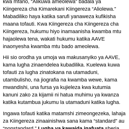
kwa mfano, “Alikuwa ameolewa” badala ya
Kiingereza cha Kimarekani Kiingereza “Aliolewa.”
Mabadiliko haya katika sarufi yanaweza kufikisha
maana tofauti. Kwa Kiingereza cha Kiingereza cha
Kiingereza, hukumu hiyo inamaanisha kwamba mtu
hajaolewa tena, wakati hukumu katika AAVE
inaonyesha kwamba mtu bado ameolewa.
Hii sio orodha ya umoja wa makusanyiko ya AAVE,
kama lugha zinaendelea kubadilika. Kuelewa kuwa
tofauti za lugha zinatokana na utamaduni,
utambulisho, na jiografia na kwamba wewe, kama
mwandishi, una fursa ya kujieleza kwa kutumia
kanuni zako za kijamii ni hatua muhimu ya kwanza
katika kutambua jukumu la utamaduni katika lugha.
Ingawa tofauti katika matamshi zimeongezeka, lahaja
za Kiingereza zinaainishwa sana kama “standard” au
“nonstandard.”
Lugha ya kawaida inafuata
sheria