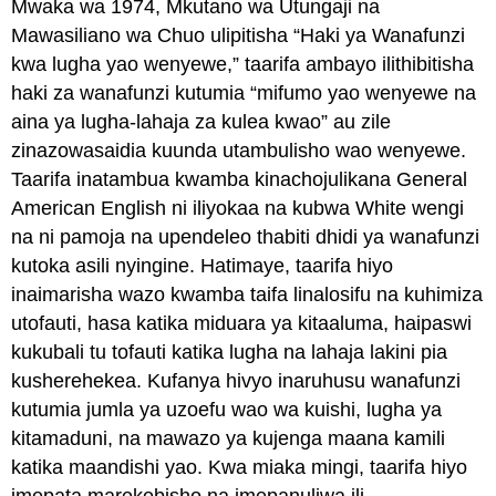
Mwaka wa 1974, Mkutano wa Utungaji na
Mawasiliano wa Chuo ulipitisha “Haki ya Wanafunzi
kwa lugha yao wenyewe,” taarifa ambayo ilithibitisha
haki za wanafunzi kutumia “mifumo yao wenyewe na
aina ya lugha-lahaja za kulea kwao” au zile
zinazowasaidia kuunda utambulisho wao wenyewe.
Taarifa inatambua kwamba kinachojulikana General
American English ni iliyokaa na kubwa White wengi
na ni pamoja na upendeleo thabiti dhidi ya wanafunzi
kutoka asili nyingine. Hatimaye, taarifa hiyo
inaimarisha wazo kwamba taifa linalosifu na kuhimiza
utofauti, hasa katika miduara ya kitaaluma, haipaswi
kukubali tu tofauti katika lugha na lahaja lakini pia
kusherehekea. Kufanya hivyo inaruhusu wanafunzi
kutumia jumla ya uzoefu wao wa kuishi, lugha ya
kitamaduni, na mawazo ya kujenga maana kamili
katika maandishi yao. Kwa miaka mingi, taarifa hiyo