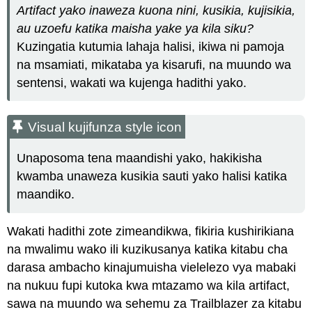
Artifact yako inaweza kuona nini, kusikia, kujisikia,
au uzoefu katika maisha yake ya kila siku?
Kuzingatia kutumia lahaja halisi, ikiwa ni pamoja
na msamiati, mikataba ya kisarufi, na muundo wa
sentensi, wakati wa kujenga hadithi yako.
Visual kujifunza style icon
Unaposoma tena maandishi yako, hakikisha
kwamba unaweza kusikia sauti yako halisi katika
maandiko.
Wakati hadithi zote zimeandikwa, fikiria kushirikiana
na mwalimu wako ili kuzikusanya katika kitabu cha
darasa ambacho kinajumuisha vielelezo vya mabaki
na nukuu fupi kutoka kwa mtazamo wa kila artifact,
sawa na muundo wa sehemu za Trailblazer za kitabu