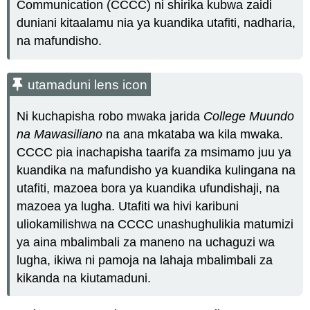
Communication (CCCC) ni shirika kubwa zaidi
duniani kitaalamu nia ya kuandika utafiti, nadharia,
na mafundisho.
utamaduni lens icon
Ni kuchapisha robo mwaka jarida
College Muundo
na Mawasiliano
na ana mkataba wa kila mwaka.
CCCC pia inachapisha taarifa za msimamo juu ya
kuandika na mafundisho ya kuandika kulingana na
utafiti, mazoea bora ya kuandika ufundishaji, na
mazoea ya lugha. Utafiti wa hivi karibuni
uliokamilishwa na CCCC unashughulikia matumizi
ya aina mbalimbali za maneno na uchaguzi wa
lugha, ikiwa ni pamoja na lahaja mbalimbali za
kikanda na kiutamaduni.