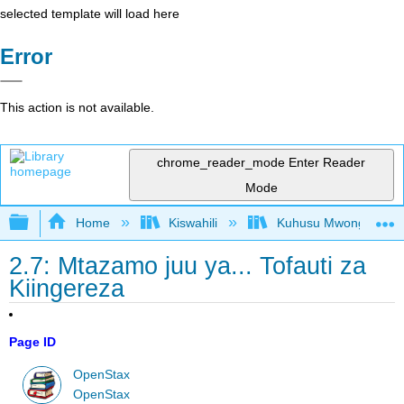
selected template will load here
Error
This action is not available.
chrome_reader_mode
Enter Reader
Mode
Expand/collapse global hierarchy
Home
Kiswahili
Kuhusu Mwongozo wa K
2.7: Mtazamo juu ya... Tofauti za
Kiingereza
Page ID
OpenStax
OpenStax