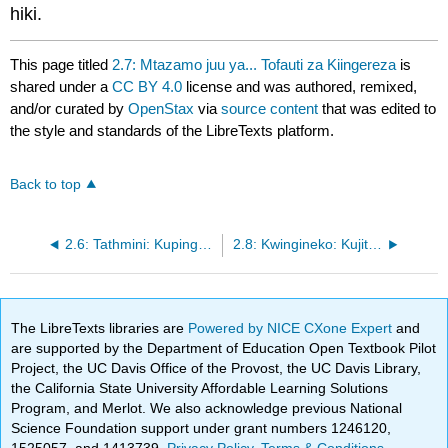
hiki.
This page titled
2.7: Mtazamo juu ya... Tofauti za Kiingereza
is
shared under a
CC BY 4.0
license and was authored, remixed,
and/or curated by
OpenStax
via
source content
that was edited to
the style and standards of the LibreTexts platform.
Back to top
2.6: Tathmini: Kupinga ubaguzi wa rangi na Inclusivity
2.8: Kwingineko: Kujitokeza Self
The LibreTexts libraries are
Powered by NICE CXone Expert
and
are supported by the Department of Education Open Textbook Pilot
Project, the UC Davis Office of the Provost, the UC Davis Library,
the California State University Affordable Learning Solutions
Program, and Merlot. We also acknowledge previous National
Science Foundation support under grant numbers 1246120,
1525057, and 1413739.
Privacy Policy
.
Terms & Conditions
.