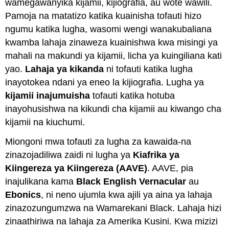
wamegawanyika kijamii, kijiografia, au wote wawili.
Pamoja na matatizo katika kuainisha tofauti hizo
ngumu katika lugha, wasomi wengi wanakubaliana
kwamba lahaja zinaweza kuainishwa kwa misingi ya
mahali na makundi ya kijamii, licha ya kuingiliana kati
yao.
Lahaja ya kikanda
ni tofauti katika lugha
inayotokea ndani ya eneo la kijiografia. Lugha ya
kijamii inajumuisha
tofauti katika hotuba
inayohusishwa na kikundi cha kijamii au kiwango cha
kijamii na kiuchumi.
Miongoni mwa tofauti za lugha za kawaida-na
zinazojadiliwa zaidi ni lugha ya
Kiafrika ya
Kiingereza ya Kiingereza (AAVE)
. AAVE, pia
inajulikana kama
Black English Vernacular
au
Ebonics
, ni neno ujumla kwa ajili ya aina ya lahaja
zinazozungumzwa na Wamarekani Black. Lahaja hizi
zinaathiriwa na lahaja za Amerika Kusini. Kwa mizizi