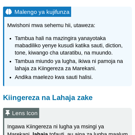
Malengo ya kujifunza
Mwishoni mwa sehemu hii, utaweza:
Tambua hali na mazingira yanayotaka
mabadiliko yenye kusudi katika sauti, diction,
tone, kiwango cha utaratibu, na muundo.
Tambua miundo ya lugha, ikiwa ni pamoja na
lahaja za Kiingereza za Marekani.
Andika maelezo kwa sauti halisi.
Kiingereza na Lahaja zake
Lens Icon
Ingawa Kiingereza ni lugha ya msingi ya
Marekani,
lahaja
tofauti, au aina za lugha maalum