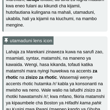
kwa eneo fulani au kikundi cha kijamii,
hutofautiana kulingana na mahali, utamaduni,
ukabila, hali ya kijamii na kiuchumi, na mambo
mengine.
utamaduni lens icon
Lahaja za Marekani zinaweza kuwa na sarufi zao,
msamiati, syntax, matamshi, na maneno ya
kawaida. Wengi, hasa kikanda, tofauti katika
matamshi mara nyingi huwekwa na accents
za
rhotic
na
zisizo za rhotic
. Wasemaji wenye
accents rhotic hutamka /r/ kabla ya konsonanti na
mwisho wa neno. Wale walio na lafudhi zisizo za
rhotiki hawatamshi /r/; kwa mfano, fikiria matamshi
ya kipaumbele cha Boston ya
Hifadhi
kama pahk
au Kusini mwa Pwani (maeneo kando ya Ghuba