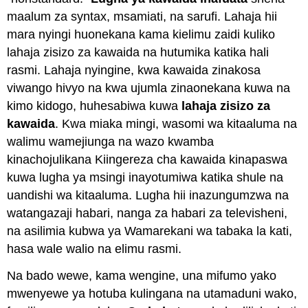
maalum za syntax, msamiati, na sarufi. Lahaja hii
mara nyingi huonekana kama kielimu zaidi kuliko
lahaja zisizo za kawaida na hutumika katika hali
rasmi. Lahaja nyingine, kwa kawaida zinakosa
viwango hivyo na kwa ujumla zinaonekana kuwa na
kimo kidogo, huhesabiwa kuwa
lahaja zisizo za
kawaida
. Kwa miaka mingi, wasomi wa kitaaluma na
walimu wamejiunga na wazo kwamba
kinachojulikana Kiingereza cha kawaida kinapaswa
kuwa lugha ya msingi inayotumiwa katika shule na
uandishi wa kitaaluma. Lugha hii inazungumzwa na
watangazaji habari, nanga za habari za televisheni,
na asilimia kubwa ya Wamarekani wa tabaka la kati,
hasa wale walio na elimu rasmi.
Na bado wewe, kama wengine, una mifumo yako
mwenyewe ya hotuba kulingana na utamaduni wako,