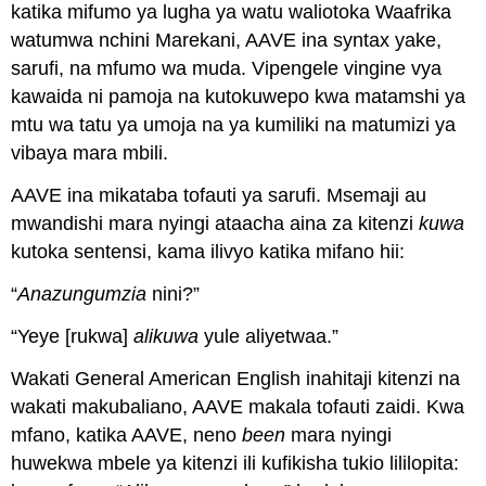
katika mifumo ya lugha ya watu waliotoka Waafrika
watumwa nchini Marekani, AAVE ina syntax yake,
sarufi, na mfumo wa muda. Vipengele vingine vya
kawaida ni pamoja na kutokuwepo kwa matamshi ya
mtu wa tatu ya umoja na ya kumiliki na matumizi ya
vibaya mara mbili.
AAVE ina mikataba tofauti ya sarufi. Msemaji au
mwandishi mara nyingi ataacha aina za kitenzi
kuwa
kutoka sentensi, kama ilivyo katika mifano hii:
“
Anazungumzia
nini?”
“Yeye [rukwa]
alikuwa
yule aliyetwaa.”
Wakati General American English inahitaji kitenzi na
wakati makubaliano, AAVE makala tofauti zaidi. Kwa
mfano, katika AAVE, neno
been
mara nyingi
huwekwa mbele ya kitenzi ili kufikisha tukio lililopita: