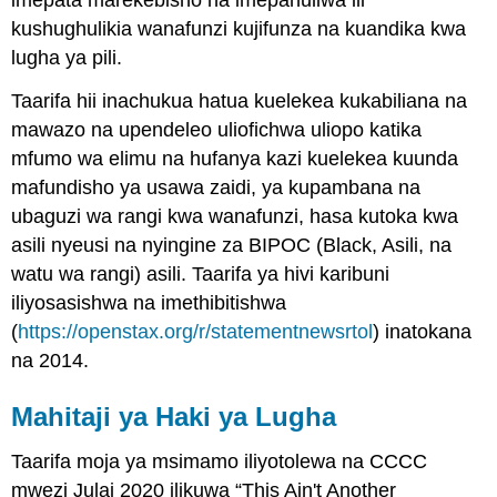
imepata marekebisho na imepanuliwa ili
kushughulikia wanafunzi kujifunza na kuandika kwa
lugha ya pili.
Taarifa hii inachukua hatua kuelekea kukabiliana na
mawazo na upendeleo uliofichwa uliopo katika
mfumo wa elimu na hufanya kazi kuelekea kuunda
mafundisho ya usawa zaidi, ya kupambana na
ubaguzi wa rangi kwa wanafunzi, hasa kutoka kwa
asili nyeusi na nyingine za BIPOC (Black, Asili, na
watu wa rangi) asili. Taarifa ya hivi karibuni
iliyosasishwa na imethibitishwa
(
https://openstax.org/r/statementnewsrtol
) inatokana
na 2014.
Mahitaji ya Haki ya Lugha
Taarifa moja ya msimamo iliyotolewa na CCCC
mwezi Julai 2020 ilikuwa “This Ain't Another