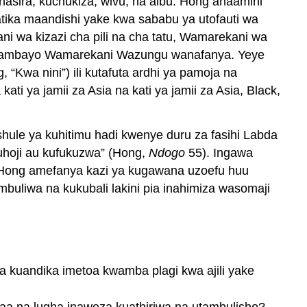
asira, kuchukiza, wivu, na aibu. Hong anaamini
atika maandishi yake kwa sababu ya utofauti wa
i wa kizazi cha pili na cha tatu, Wamarekani wa
ile ambayo Wamarekani Wazungu wanafanya. Yeye
“Kwa nini”) ili kutafuta ardhi ya pamoja na
 ya jamii za Asia na kati ya jamii za Asia, Black,
shule ya kuhitimu hadi kwenye duru za fasihi Labda
uhoji au kufukuzwa” (Hong,
Ndogo
55). Ingawa
 Hong amefanya kazi ya kugawana uzoefu huu
mbuliwa na kukubali lakini pia inahimiza wasomaji
a kuandika imetoa kwamba plagi kwa ajili yake
naa na lugha inaweza kuathiriwa na utambulisho?