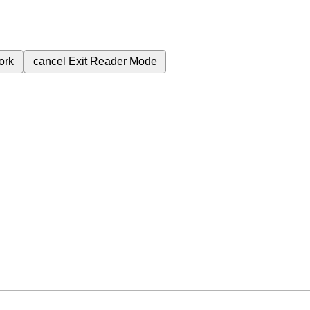
ork
cancel
Exit Reader Mode