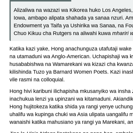
Alizaliwa na wazazi wa Kikorea huko Los Angeles,
Iowa, ambapo alipata shahada ya sanaa nzuri. Am
Endowment ya Taifa ya Ushirika wa Sanaa, na Fou
Chuo Kikuu cha Rutgers na aliwahi kuwa
mhariri 
Katika kazi yake, Hong anachunguza utafutaji wak
na utamaduni wa Anglo-American. Uchapishaji wa 
husababishwa na Wamarekani wa kizazi cha kwanza,
kilishinda Tuzo ya Barnard Women Poets. Kazi inash
vile rasmi na colloquial.
Hong hivi karibuni ilichapisha mkusanyiko wa insha
inachukua lenzi ya upinzani wa kitamaduni. Akian
Hong hujitokeza katika shida ya rangi yenye uchu
uhalifu wa kupinga chuki wa Asia ulipata uangalif
wanaishi katika mahusiano ya rangi ya Marekani,