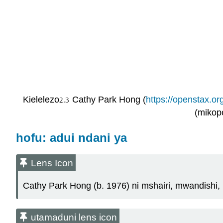
Kielelezo
Cathy Park Hong (
https://openstax.org
2.3
2
.
3
(mikop
hofu: adui ndani ya
Lens Icon
Cathy Park Hong (b. 1976) ni mshairi, mwandishi,
utamaduni lens icon