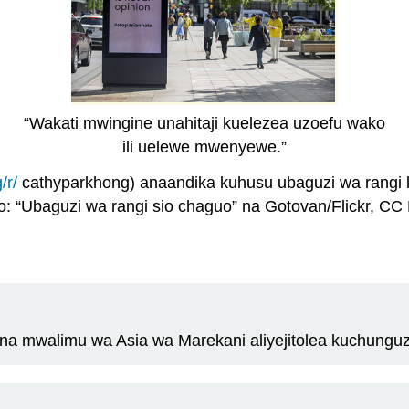
“Wakati mwingine unahitaji kuelezea uzoefu wako
ili uelewe mwenyewe.”
/r/
cathyparkhong) anaandika kuhusu ubaguzi wa rangi
o: “Ubaguzi wa rangi sio chaguo” na Gotovan/Flickr, CC 
 na mwalimu wa Asia wa Marekani aliyejitolea kuchunguz