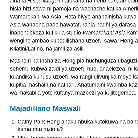
Jina la
Hisia Ndogo
linatokana na neno
han
, ambalo
hisia hizi sawa ni pamoja na wachache katika Ameri
Wamarekani wa Asia. Hata hivyo anabainisha kuwa i
Asia wanaona bado hawatafurahia hadhi ya darasa
inapendekeza kufikiria studio
Wamarekani Asia
kama
wengine ambao kubadilishana uzoefu sawa. Hong anaa
Kilatini/Latino, na jamii za asili.
Mashairi na insha za Hong pia huchunguza ubaguzi w
sehemu kubwa zaidi ya uzoefu huo, anaelezea, ni 
kuandika kuhusu uzoefu wa rangi ulivunjika moyo
kupitia mashairi na nathari. Anatumaini kwamba kazi
wa makabila yote kufanya mazoezi ya kujitegemea.
Majadiliano Maswali
Cathy Park Hong anakumbuka kutokuwa na bandari
kama mtu mzima?
Mbio hutoa taarifa kuandika Hong, ingawa duru z