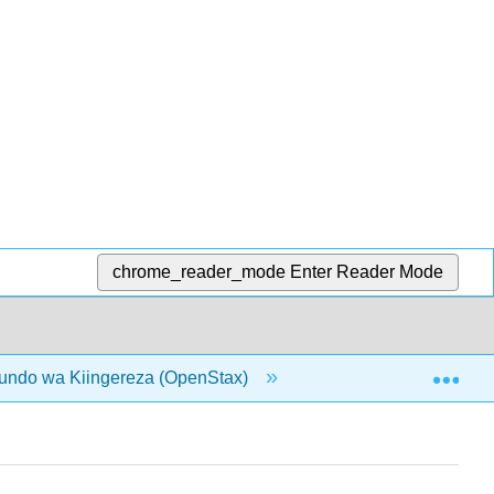
chrome_reader_mode
Enter Reader Mode
Exp
undo wa Kiingereza (OpenStax)
2: Lugha, Utambulis