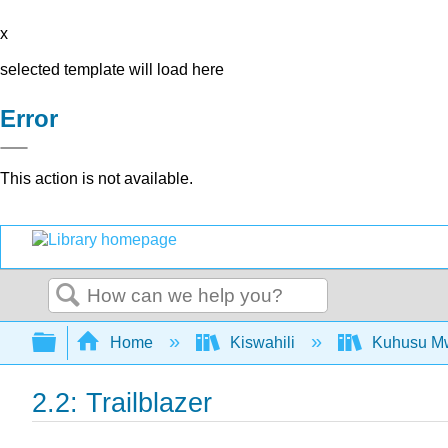
x
selected template will load here
Error
This action is not available.
Search
Expand/collapse global hierarchy
Home
Kiswahili
Kuhusu Mw
2.2: Trailblazer