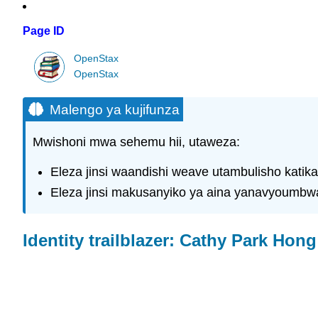
Page ID
OpenStax
OpenStax
Malengo ya kujifunza
Mwishoni mwa sehemu hii, utaweza:
Eleza jinsi waandishi weave utambulisho katik
Eleza jinsi makusanyiko ya aina yanavyoumbwa
Identity trailblazer: Cathy Park Hong