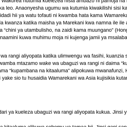
 Wakorea hutumia kuelezea hisia ambazo ni pamoja na h
ka leo. Anaonyesha ugumu wa kutumia kiwakilishi sisi k
dadi hii ya watu tofauti ni kwamba hata kama Wamarekan
 la kwanza katika maisha ya Marekani kwa namna ile 
 “chini ya utambulisho, na zaidi kama muungano” (Hong, 
mini kuwa muhimu moja ni kujenga jamii ya msalaba kati
a rangi aliyopata katika ulimwengu wa fasihi, kuanzia 
kwamba mtazamo wake wa ubaguzi wa rangi ni daima “k
 kama “kupambana na kitaaluma” alipokuwa mwanafunzi,
 yake sio tu husaidia Wamarekani wa Asia kujisikia kuta
 ya kueleza ubaguzi wa rangi aliyopata kukua. Jinsi y
a kitaaluma alikuwa sehemu ya tamaa hii. Jinsi gani sa