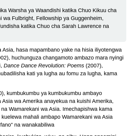
atika Warsha ya Waandishi katika Chuo Kikuu cha
i wa Fulbright, Fellowship ya Guggenheim,
efundisha katika Chuo cha Sarah Lawrence na
a Asia, hasa mapambano yake na hisia iliyotengwa
02), huchunguza changamoto ambazo mara nyingi
i,
Dance Dance Revolution: Poems
(2007),
ubadilisha kati ya lugha au fomu za lugha, kama
0), kumbukumbu ya kumbukumbu ambayo
 Asia wa Amerika anayekua na kuishi Amerika,
sia na Wamarekani wa Asia. Imechapishwa kama
aji kuelewa mahali ambapo Wamarekani wa Asia
fano” na wanakabiliwa