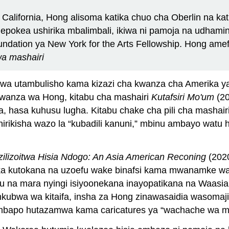
 California, Hong alisoma katika chuo cha Oberlin na k
epokea ushirika mbalimbali, ikiwa ni pamoja na udhamin
ndation ya New York for the Arts Fellowship. Hong am
wa mashairi
e wa utambulisho kama kizazi cha kwanza cha Amerika y
kwanza wa Hong, kitabu cha mashairi
Kutafsiri Mo'um
(20
 hasa kuhusu lugha. Kitabu chake cha pili cha mashair
irikisha wazo la “kubadili kanuni,” mbinu ambayo watu h
zilizoitwa Hisia Ndogo: An Asia American Reconing
(202
dika kutokana na uzoefu wake binafsi kama mwanamke wa
ngu na mara nyingi isiyoonekana inayopatikana na Waa
u mkubwa wa kitaifa, insha za Hong zinawasaidia wasom
 ambapo hutazamwa kama caricatures ya “wachache wa m