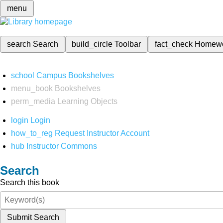
menu
search
Search
build_circle
Toolbar
fact_check
Homew
school
Campus Bookshelves
menu_book
Bookshelves
perm_media
Learning Objects
login
Login
how_to_reg
Request Instructor Account
hub
Instructor Commons
Search
Search this book
Submit Search