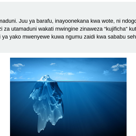
uni. Juu ya barafu, inayoonekana kwa wote, ni ndogo s
i za utamaduni wakati mwingine zinaweza “kujificha” ku
i ya yako mwenyewe kuwa ngumu zaidi kwa sababu sehem