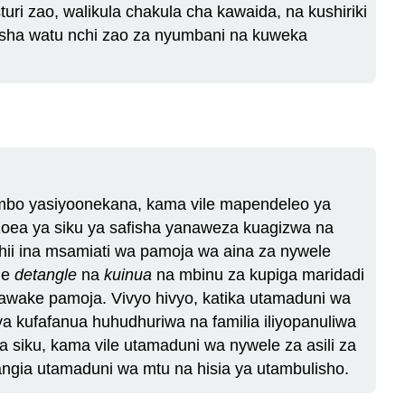
ri zao, walikula chakula cha kawaida, na kushiriki
usha watu nchi zao za nyumbani na kuweka
mbo yasiyoonekana, kama vile mapendeleo ya
zoea ya siku ya safisha yanaweza kuagizwa na
hii ina msamiati wa pamoja wa aina za nywele
le
detangle
na
kuinua
na mbinu za kupiga maridadi
nawake pamoja. Vivyo hivyo, katika utamaduni wa
a kufafanua huhudhuriwa na familia iliyopanuliwa
a siku, kama vile utamaduni wa nywele za asili za
ngia utamaduni wa mtu na hisia ya utambulisho.