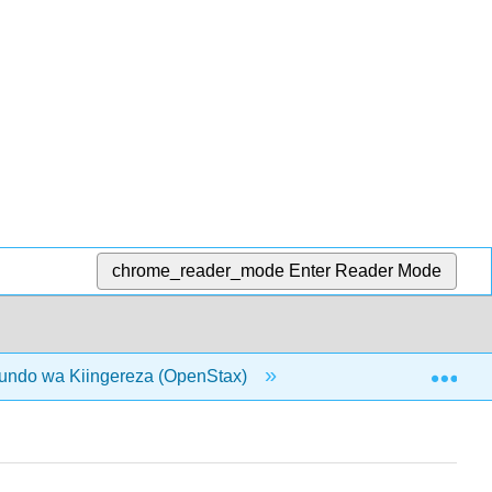
chrome_reader_mode
Enter Reader Mode
Exp
undo wa Kiingereza (OpenStax)
2: Lugha, Utambulis