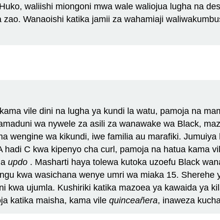
uko, waliishi miongoni mwa wale waliojua lugha na destu
a zao. Wanaoishi katika jamii za wahamiaji waliwakumb
ma vile dini na lugha ya kundi la watu, pamoja na ma
tamaduni wa nywele za asili za wanawake wa Black, ma
engine wa kikundi, iwe familia au marafiki. Jumuiya 
 A hadi C kwa kipenyo cha curl, pamoja na hatua kama vi
na
updo
. Masharti haya tolewa kutoka uzoefu Black wa
fungu kwa wasichana wenye umri wa miaka 15. Sherehe y
 kwa ujumla. Kushiriki katika mazoea ya kawaida ya kil
a katika maisha, kama vile
quinceañera
, inaweza kucha