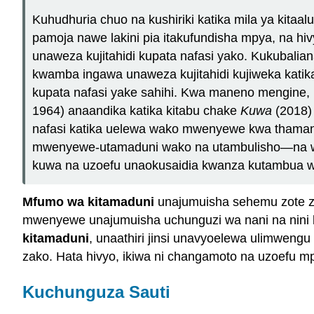
Kuhudhuria chuo na kushiriki katika mila ya kitaa
pamoja nawe lakini pia itakufundisha mpya, na 
unaweza kujitahidi kupata nafasi yako. Kukubali
kwamba ingawa unaweza kujitahidi kujiweka kati
kupata nafasi yake sahihi. Kwa maneno mengine
1964) anaandika katika kitabu chake
Kuwa
(2018) 
nafasi katika uelewa wako mwenyewe kwa thaman
mwenyewe-utamaduni wako na utambulisho—na wen
kuwa na uzoefu unaokusaidia kwanza kutambua wew
Mfumo wa kitamaduni
unajumuisha sehemu zote z
mwenyewe unajumuisha uchunguzi wa nani na nini k
kitamaduni
, unaathiri jinsi unavyoelewa ulimweng
zako. Hata hivyo, ikiwa ni changamoto na uzoefu m
Kuchunguza Sauti