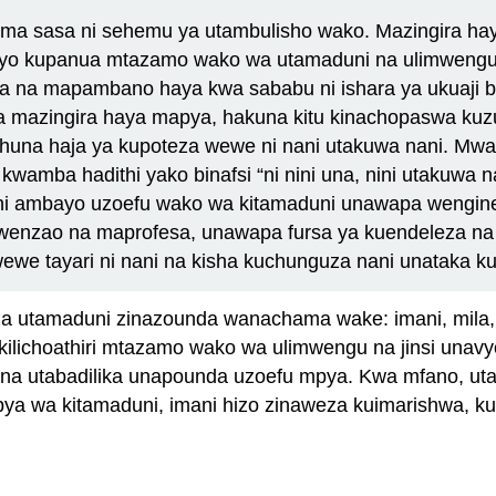
luma sasa ni sehemu ya utambulisho wako. Mazingira hay
hivyo kupanua mtazamo wako wa utamaduni na ulimwengu.
ana na mapambano haya kwa sababu ni ishara ya ukuaji 
ka mazingira haya mapya, hakuna kitu kinachopaswa kuz
, huna haja ya kupoteza wewe ni nani utakuwa nani. M
kwamba hadithi yako binafsi “ni nini una, nini utakuwa na
i ambayo uzoefu wako wa kitamaduni unawapa wengine 
zao na maprofesa, unawapa fursa ya kuendeleza na k
e tayari ni nani na kisha kuchunguza nani unataka ku
a utamaduni zinazounda wanachama wake: imani, mila,
ilichoathiri mtazamo wako wa ulimwengu na jinsi unav
u na utabadilika unapounda uzoefu mpya. Kwa mfano, ut
pya wa kitamaduni, imani hizo zinaweza kuimarishwa, ku