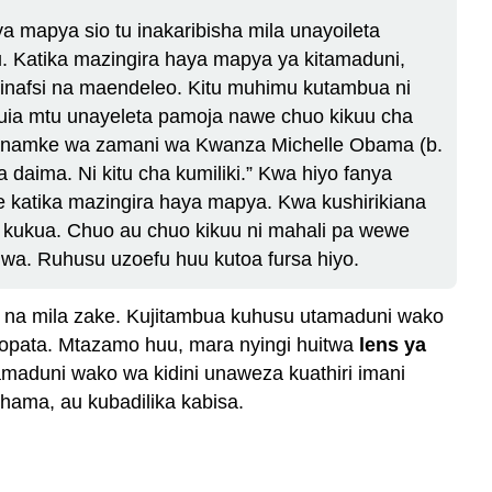
a mapya sio tu inakaribisha mila unayoileta
 Katika mazingira haya mapya ya kitamaduni,
binafsi na maendeleo. Kitu muhimu kutambua ni
uia mtu unayeleta pamoja nawe chuo kikuu cha
wanamke wa zamani wa Kwanza Michelle Obama (b.
 daima. Ni kitu cha kumiliki.” Kwa hiyo fanya
katika mazingira haya mapya. Kwa kushirikiana
ukua. Chuo au chuo kikuu ni mahali pa wewe
wa. Ruhusu uzoefu huu kutoa fursa hiyo.
 na mila zake. Kujitambua kuhusu utamaduni wako
yopata. Mtazamo huu, mara nyingi huitwa
lens ya
amaduni wako wa kidini unaweza kuathiri imani
hama, au kubadilika kabisa.