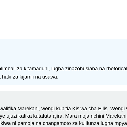
imbali za kitamaduni, lugha zinazohusiana na rhetorical
 haki za kijamii na usawa.
walifika Marekani, wengi kupitia Kisiwa cha Ellis. Wengi
 ujuzi katika kutafuta ajira. Mara moja nchini Marekani,
 ikiwa ni pamoja na changamoto za kujifunza lugha mpya 