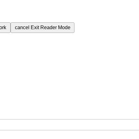
ork
cancel
Exit Reader Mode