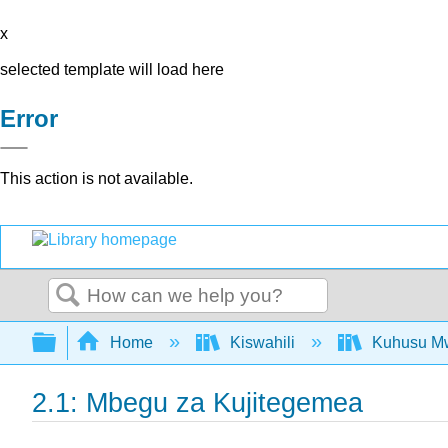
x
selected template will load here
Error
This action is not available.
Search
Expand/collapse global hierarchy
Home
Kiswahili
Kuhusu Mw
2.1: Mbegu za Kujitegemea