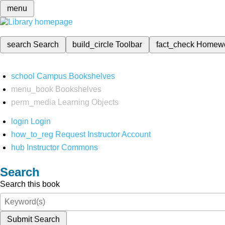
menu
search
Search
build_circle
Toolbar
fact_check
Homew
school
Campus Bookshelves
menu_book
Bookshelves
perm_media
Learning Objects
login
Login
how_to_reg
Request Instructor Account
hub
Instructor Commons
Search
Search this book
Submit Search