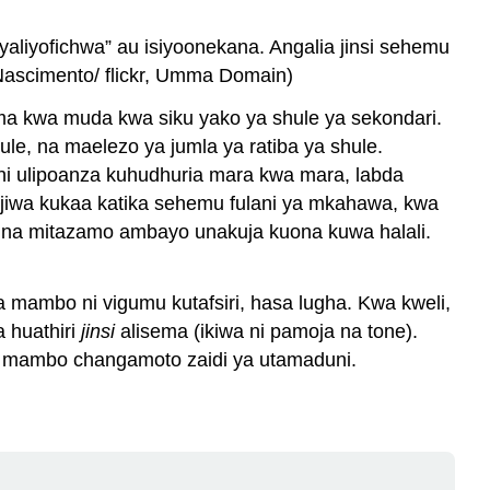
iyofichwa” au isiyoonekana. Angalia jinsi sehemu
 Nascimento/ flickr, Umma Domain)
uma kwa muda kwa siku yako ya shule ya sekondari.
e, na maelezo ya jumla ya ratiba ya shule.
i ulipoanza kuhudhuria mara kwa mara, labda
arajiwa kukaa katika sehemu fulani ya mkahawa, kwa
 na mitazamo ambayo unakuja kuona kuwa halali.
ya mambo ni vigumu kutafsiri, hasa lugha. Kwa kweli,
a huathiri
jinsi
alisema (ikiwa ni pamoja na tone).
 ya mambo changamoto zaidi ya utamaduni.