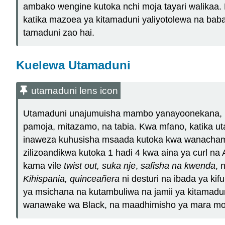
ambako wengine kutoka nchi moja tayari walikaa. H
katika mazoea ya kitamaduni yaliyotolewa na bab
tamaduni zao hai.
Kuelewa Utamaduni
utamaduni lens icon
Utamaduni unajumuisha mambo yanayoonekana, ka
pamoja, mitazamo, na tabia. Kwa mfano, katika u
inaweza kuhusisha msaada kutoka kwa wanachama w
zilizoandikwa kutoka 1 hadi 4 kwa aina ya curl na
kama vile
twist out
, suka nje
,
safisha na kwenda
, 
Kihispania, quinceañera
ni desturi na ibada ya ki
ya msichana na kutambuliwa na jamii ya kitamaduni
wanawake wa Black, na maadhimisho ya mara moj