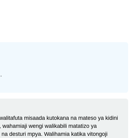
.
 walitafuta misaada kutokana na mateso ya kidini
 wahamiaji wengi walikabili matatizo ya
na desturi mpya. Walihamia katika vitongoji