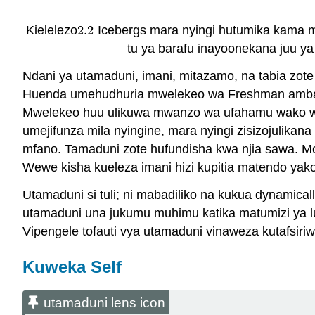
Kielelezo
2.2
Icebergs mara nyingi hutumika kama m
2.2
tu ya barafu inayoonekana juu ya
Ndani ya utamaduni, imani, mitazamo, na tabia zote
Huenda umehudhuria mwelekeo wa Freshman ambao uli
Mwelekeo huu ulikuwa mwanzo wa ufahamu wako wa 
umejifunza mila nyingine, mara nyingi zisizojulikan
mfano. Tamaduni zote hufundisha kwa njia sawa. 
Wewe kisha kueleza imani hizi kupitia matendo y
Utamaduni si tuli; ni mabadiliko na kukua dynamical
utamaduni una jukumu muhimu katika matumizi ya lug
Vipengele tofauti vya utamaduni vinaweza kutafsiri
Kuweka Self
utamaduni lens icon