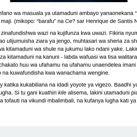
fano wa masuala ya utamaduni ambayo yanaonekana “yal
 maji. (mikopo: “barafu” na Ce? sar Henrique de Santis
 zinafundishwa wazi na kujifunza kwa uwazi. Fikiria ny
jumuisha ziara ya jengo, muhtasari wa sheria za shul
kitamaduni wa shule na jukumu lako ndani yake. Lakin
a za kitamaduni na kanuni - labda wafuasi wa tisa walit
Mchakato huu wa ufahamu na ufahamu unaendelea imani
ako na kuwafundisha kwa wanachama wengine.
ly katika kukabiliana na idadi yoyote ya vigezo. Baadhi 
ha. Si tu gani kuathiri
kile
alisema, lakini utamaduni pi
wa tofauti na vikundi mbalimbali, na kufanya lugha kati