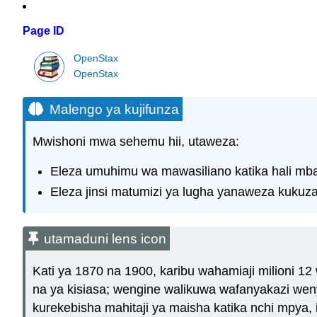
Page ID
OpenStax
OpenStax
Malengo ya kujifunza
Mwishoni mwa sehemu hii, utaweza:
Eleza umuhimu wa mawasiliano katika hali mbal
Eleza jinsi matumizi ya lugha yanaweza kukuza
utamaduni lens icon
Kati ya 1870 na 1900, karibu wahamiaji milioni 12 
na ya kisiasa; wengine walikuwa wafanyakazi wenye
kurekebisha mahitaji ya maisha katika nchi mpya,