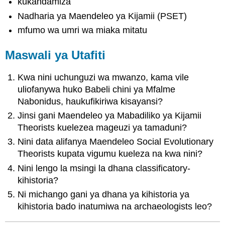
kukandamiza
Nadharia ya Maendeleo ya Kijamii (PSET)
mfumo wa umri wa miaka mitatu
Maswali ya Utafiti
Kwa nini uchunguzi wa mwanzo, kama vile
uliofanywa huko Babeli chini ya Mfalme
Nabonidus, haukufikiriwa kisayansi?
Jinsi gani Maendeleo ya Mabadiliko ya Kijamii
Theorists kuelezea mageuzi ya tamaduni?
Nini data alifanya Maendeleo Social Evolutionary
Theorists kupata vigumu kueleza na kwa nini?
Nini lengo la msingi la dhana classificatory-
kihistoria?
Ni michango gani ya dhana ya kihistoria ya
kihistoria bado inatumiwa na archaeologists leo?