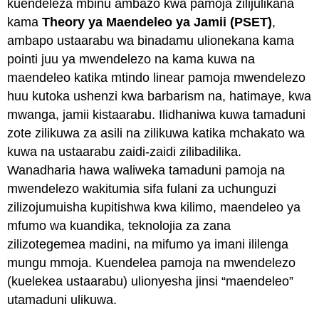
kuendeleza mbinu ambazo kwa pamoja zilijulikana
kama
Theory ya Maendeleo ya Jamii (PSET)
,
ambapo ustaarabu wa binadamu ulionekana kama
pointi juu ya mwendelezo na kama kuwa na
maendeleo katika mtindo linear pamoja mwendelezo
huu kutoka ushenzi kwa barbarism na, hatimaye, kwa
mwanga, jamii kistaarabu. Ilidhaniwa kuwa tamaduni
zote zilikuwa za asili na zilikuwa katika mchakato wa
kuwa na ustaarabu zaidi-zaidi zilibadilika.
Wanadharia hawa waliweka tamaduni pamoja na
mwendelezo wakitumia sifa fulani za uchunguzi
zilizojumuisha kupitishwa kwa kilimo, maendeleo ya
mfumo wa kuandika, teknolojia za zana
zilizotegemea madini, na mifumo ya imani ililenga
mungu mmoja. Kuendelea pamoja na mwendelezo
(kuelekea ustaarabu) ulionyesha jinsi “maendeleo”
utamaduni ulikuwa.