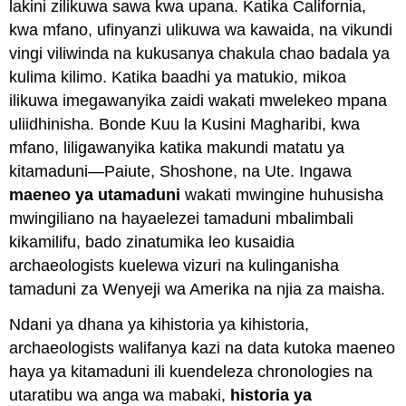
lakini zilikuwa sawa kwa upana. Katika California,
kwa mfano, ufinyanzi ulikuwa wa kawaida, na vikundi
vingi viliwinda na kukusanya chakula chao badala ya
kulima kilimo. Katika baadhi ya matukio, mikoa
ilikuwa imegawanyika zaidi wakati mwelekeo mpana
uliidhinisha. Bonde Kuu la Kusini Magharibi, kwa
mfano, liligawanyika katika makundi matatu ya
kitamaduni—Paiute, Shoshone, na Ute. Ingawa
maeneo ya utamaduni
wakati mwingine huhusisha
mwingiliano na hayaelezei tamaduni mbalimbali
kikamilifu, bado zinatumika leo kusaidia
archaeologists kuelewa vizuri na kulinganisha
tamaduni za Wenyeji wa Amerika na njia za maisha.
Ndani ya dhana ya kihistoria ya kihistoria,
archaeologists walifanya kazi na data kutoka maeneo
haya ya kitamaduni ili kuendeleza chronologies na
utaratibu wa anga wa mabaki,
historia ya