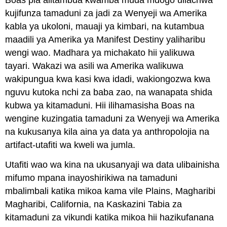
Boas pia alitambua kwamba muda mdogo uliachwa
kujifunza tamaduni za jadi za Wenyeji wa Amerika
kabla ya ukoloni, mauaji ya kimbari, na kutambua
maadili ya Amerika ya Manifest Destiny yaliharibu
wengi wao. Madhara ya michakato hii yalikuwa
tayari. Wakazi wa asili wa Amerika walikuwa
wakipungua kwa kasi kwa idadi, wakiongozwa kwa
nguvu kutoka nchi za baba zao, na wanapata shida
kubwa ya kitamaduni. Hii ilihamasisha Boas na
wengine kuzingatia tamaduni za Wenyeji wa Amerika
na kukusanya kila aina ya data ya anthropolojia na
artifact-utafiti wa kweli wa jumla.
Utafiti wao wa kina na ukusanyaji wa data ulibainisha
mifumo mpana inayoshirikiwa na tamaduni
mbalimbali katika mikoa kama vile Plains, Magharibi
Magharibi, California, na Kaskazini Tabia za
kitamaduni za vikundi katika mikoa hii hazikufanana