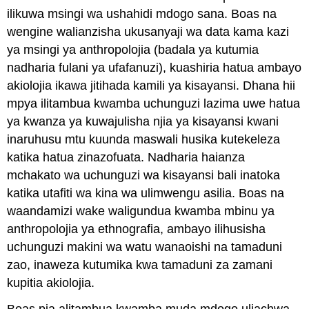
ilikuwa msingi wa ushahidi mdogo sana. Boas na
wengine walianzisha ukusanyaji wa data kama kazi
ya msingi ya anthropolojia (badala ya kutumia
nadharia fulani ya ufafanuzi), kuashiria hatua ambayo
akiolojia ikawa jitihada kamili ya kisayansi. Dhana hii
mpya ilitambua kwamba uchunguzi lazima uwe hatua
ya kwanza ya kuwajulisha njia ya kisayansi kwani
inaruhusu mtu kuunda maswali husika kutekeleza
katika hatua zinazofuata. Nadharia haianza
mchakato wa uchunguzi wa kisayansi bali inatoka
katika utafiti wa kina wa ulimwengu asilia. Boas na
waandamizi wake waligundua kwamba mbinu ya
anthropolojia ya ethnografia, ambayo ilihusisha
uchunguzi makini wa watu wanaoishi na tamaduni
zao, inaweza kutumika kwa tamaduni za zamani
kupitia akiolojia.