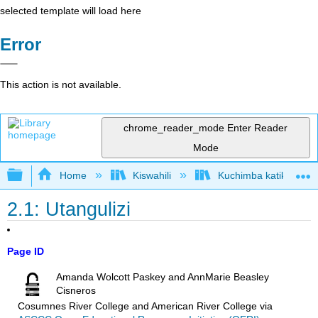
selected template will load here
Error
This action is not available.
chrome_reader_mode
Enter Reader
Mode
Expand/collapse global hierarchy
Home
Kiswahili
Kuchimba katika Akiolo
2.1: Utangulizi
Page ID
Amanda Wolcott Paskey and AnnMarie Beasley
Cisneros
Cosumnes River College and American River College
via