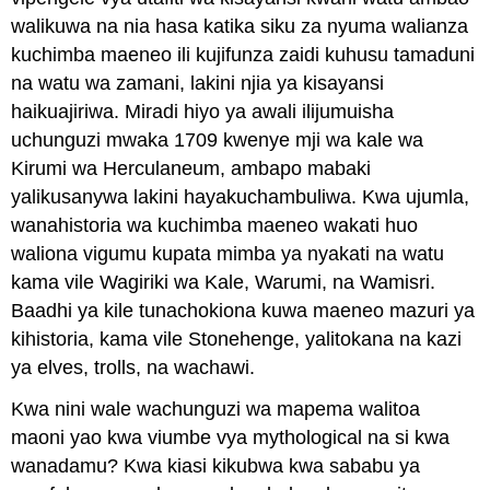
walikuwa na nia hasa katika siku za nyuma walianza
kuchimba maeneo ili kujifunza zaidi kuhusu tamaduni
na watu wa zamani, lakini njia ya kisayansi
haikuajiriwa. Miradi hiyo ya awali ilijumuisha
uchunguzi mwaka 1709 kwenye mji wa kale wa
Kirumi wa Herculaneum, ambapo mabaki
yalikusanywa lakini hayakuchambuliwa. Kwa ujumla,
wanahistoria wa kuchimba maeneo wakati huo
waliona vigumu kupata mimba ya nyakati na watu
kama vile Wagiriki wa Kale, Warumi, na Wamisri.
Baadhi ya kile tunachokiona kuwa maeneo mazuri ya
kihistoria, kama vile Stonehenge, yalitokana na kazi
ya elves, trolls, na wachawi.
Kwa nini wale wachunguzi wa mapema walitoa
maoni yao kwa viumbe vya mythological na si kwa
wanadamu? Kwa kiasi kikubwa kwa sababu ya