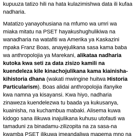
kupuuza tatizo hili na hata kulazimishwa data ili kufaa
nadharia.
Matatizo yanayohusiana na mfumo wa umri wa
miaka mitatu na PSET hayakushughulikiwa na
wanadharia na watafiti wa Amerika ya Kaskazini
mpaka Franz Boas, anayejulikana sasa kama baba
wa anthropolojia ya Marekani,
alikataa nadharia
kutoka kwa seti za data zisizo kamili na
kuendeleza kile kinachojulikana kama kiainisha-
kihistoria
dhana
(wakati mwingine huitwa
Historia
Particularism
).
Boas alidai anthropolojia ifanyike
kwa namna ya kisayansi. Kwa hiyo, nadharia
zinaweza kuendelezwa tu baada ya kukusanya,
kuainisha, na kuchambua mabaki. Alisema kuwa
kidogo sana ilikuwa inajulikana kuhusu utofauti wa
tamaduni za binadamu-zilizopita na za sasa-na
kwamba PSET ilikuwa imeandaliwa mapema mno na