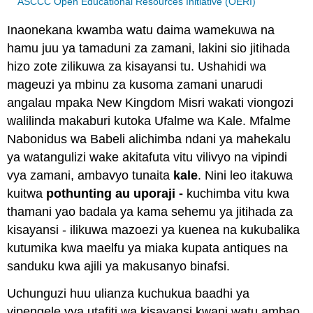
ASCCC Open Educational Resources Initiative (OERI)
Inaonekana kwamba watu daima wamekuwa na
hamu juu ya tamaduni za zamani, lakini sio jitihada
hizo zote zilikuwa za kisayansi tu. Ushahidi wa
mageuzi ya mbinu za kusoma zamani unarudi
angalau mpaka New Kingdom Misri wakati viongozi
walilinda makaburi kutoka Ufalme wa Kale. Mfalme
Nabonidus wa Babeli alichimba ndani ya mahekalu
ya watangulizi wake akitafuta vitu vilivyo na vipindi
vya zamani, ambavyo tunaita
kale
. Nini leo itakuwa
kuitwa
pothunting
au uporaji -
kuchimba vitu kwa
thamani yao badala ya kama sehemu ya jitihada za
kisayansi - ilikuwa mazoezi ya kuenea na kukubalika
kutumika kwa maelfu ya miaka kupata antiques na
sanduku kwa ajili ya makusanyo binafsi.
Uchunguzi huu ulianza kuchukua baadhi ya
vipengele vya utafiti wa kisayansi kwani watu ambao