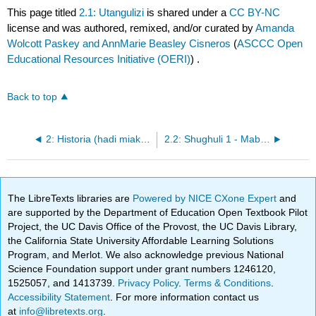
This page titled
2.1: Utangulizi
is shared under a
CC BY-NC
license and was authored, remixed, and/or curated by
Amanda
Wolcott Paskey and AnnMarie Beasley Cisneros
(
ASCCC Open
Educational Resources Initiative (OERI)
) .
Back to top
2: Historia (hadi miaka ya 1960)
2.2: Shughuli 1 - Mabadiliko ya Paradigm, Sehemu ya 1
The LibreTexts libraries are
Powered by NICE CXone Expert
and
are supported by the Department of Education Open Textbook Pilot
Project, the UC Davis Office of the Provost, the UC Davis Library,
the California State University Affordable Learning Solutions
Program, and Merlot. We also acknowledge previous National
Science Foundation support under grant numbers 1246120,
1525057, and 1413739.
Privacy Policy
.
Terms & Conditions
.
Accessibility Statement
. For more information contact us
at
info@libretexts.org
.