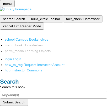
menu
search
Search
build_circle
Toolbar
fact_check
Homework
cancel
Exit Reader Mode
school
Campus Bookshelves
menu_book
Bookshelves
perm_media
Learning Objects
login
Login
how_to_reg
Request Instructor Account
hub
Instructor Commons
Search
Search this book
Submit Search