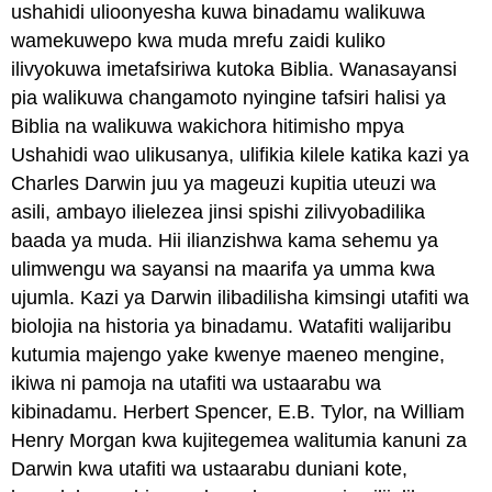
ushahidi ulioonyesha kuwa binadamu walikuwa
wamekuwepo kwa muda mrefu zaidi kuliko
ilivyokuwa imetafsiriwa kutoka Biblia. Wanasayansi
pia walikuwa changamoto nyingine tafsiri halisi ya
Biblia na walikuwa wakichora hitimisho mpya
Ushahidi wao ulikusanya, ulifikia kilele katika kazi ya
Charles Darwin juu ya mageuzi kupitia uteuzi wa
asili, ambayo ilielezea jinsi spishi zilivyobadilika
baada ya muda. Hii ilianzishwa kama sehemu ya
ulimwengu wa sayansi na maarifa ya umma kwa
ujumla. Kazi ya Darwin ilibadilisha kimsingi utafiti wa
biolojia na historia ya binadamu. Watafiti walijaribu
kutumia majengo yake kwenye maeneo mengine,
ikiwa ni pamoja na utafiti wa ustaarabu wa
kibinadamu. Herbert Spencer, E.B. Tylor, na William
Henry Morgan kwa kujitegemea walitumia kanuni za
Darwin kwa utafiti wa ustaarabu duniani kote,