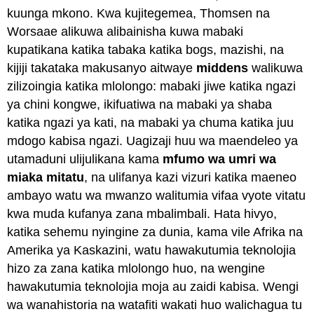
kuunga mkono. Kwa kujitegemea, Thomsen na
Worsaae alikuwa alibainisha kuwa mabaki
kupatikana katika tabaka katika bogs, mazishi, na
kijiji takataka makusanyo aitwaye
middens
walikuwa
zilizoingia katika mlolongo: mabaki jiwe katika ngazi
ya chini kongwe, ikifuatiwa na mabaki ya shaba
katika ngazi ya kati, na mabaki ya chuma katika juu
mdogo kabisa ngazi. Uagizaji huu wa maendeleo ya
utamaduni ulijulikana kama
mfumo wa umri wa
miaka mitatu
, na ulifanya kazi vizuri katika maeneo
ambayo watu wa mwanzo walitumia vifaa vyote vitatu
kwa muda kufanya zana mbalimbali. Hata hivyo,
katika sehemu nyingine za dunia, kama vile Afrika na
Amerika ya Kaskazini, watu hawakutumia teknolojia
hizo za zana katika mlolongo huo, na wengine
hawakutumia teknolojia moja au zaidi kabisa. Wengi
wa wanahistoria na watafiti wakati huo walichagua tu