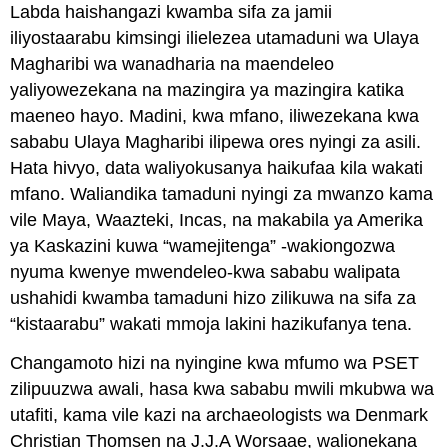
Labda haishangazi kwamba sifa za jamii
iliyostaarabu kimsingi ilielezea utamaduni wa Ulaya
Magharibi wa wanadharia na maendeleo
yaliyowezekana na mazingira ya mazingira katika
maeneo hayo. Madini, kwa mfano, iliwezekana kwa
sababu Ulaya Magharibi ilipewa ores nyingi za asili.
Hata hivyo, data waliyokusanya haikufaa kila wakati
mfano. Waliandika tamaduni nyingi za mwanzo kama
vile Maya, Waazteki, Incas, na makabila ya Amerika
ya Kaskazini kuwa “wamejitenga” -wakiongozwa
nyuma kwenye mwendeleo-kwa sababu walipata
ushahidi kwamba tamaduni hizo zilikuwa na sifa za
“kistaarabu” wakati mmoja lakini hazikufanya tena.
Changamoto hizi na nyingine kwa mfumo wa PSET
zilipuuzwa awali, hasa kwa sababu mwili mkubwa wa
utafiti, kama vile kazi na archaeologists wa Denmark
Christian Thomsen na J.J.A Worsaae, walionekana