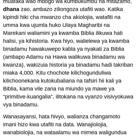
muafaka wao mdogo wa kumbukumbu na mitazamo,
dhana
zao,
ambazo ziliongoza utafiti wao. Katika
kipindi hiki cha mwanzo cha akiolojia, watafiti na
umma kwa ujumla huko Ulaya Magharibi na
Marekani waliamini ya kwamba Biblia ilikuwa hati
halisi, ya kihistoria. Kwa hiyo, walielewa ya kwamba
binadamu hawakuwepo kabla ya nyakati za Biblia
(ambapo Adamu na Hawa walikuwa binadamu wa
kwanza), wakizuia historia ya binadamu hadi takriban
miaka 4,000. Kitu chochote kilichogunduliwa
kilichoonekana kutokubaliana na tafsiri hii kali ya
Biblia, kama vile zana na miundo ya mawe ya
“primitive-kuangalia”, ilitokana na vyanzo visivyokuwa
vya binadamu.
Wanasayansi, hata hivyo, walianza changamoto
imani hizo kwa utafiti na data. Wanajiolojia,
wanabiolojia, na wataalamu wa mimea waligundua