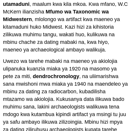
utamaduni
, maalum kwa kila mkoa. Kwa mfano, W.C
McKern ilianzisha
Mfumo wa Taxonomic wa
Midwestern
, mlolongo wa artifact kwa maeneo ya
kitamaduni huko Midwest. Kazi hizi za kihistoria
zilikuwa muhimu tangu, wakati huo, kulikuwa na
mbinu chache za dating mabaki na, kwa hiyo,
maeneo ya archaeological ambayo walikuja.
Uwezo wa tarehe mabaki na maeneo ya akiolojia
ulipanuka kuanzia miaka ya 1920 na masomo ya
pete za miti,
dendrochronology
, na uliimarishwa
sana mwishoni mwa miaka ya 1940 na maendeleo ya
mbinu za dating za radiocarbon, kubadilisha
mtazamo wa akiolojia. Kukusanya data ilikuwa bado
muhimu sana, lakini archaeologists walikuwa tena
mdogo kwa kutambua kipindi artifact ya msingi tu juu
ya safu ambayo ilikuwa zilizoingia. Mbinu hizi mpya
za dating ziliruhusu archaeologists kupata tarehe