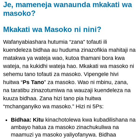
Je, mameneja wanaunda mkakati wa
masoko?
Mkakati wa Masoko ni nini?
Wafanyabiashara hutumia “zana” tofauti ili
kuendeleza bidhaa au huduma zinazofikia mahitaji na
matakwa ya wateja wao, kutoa thamani bora kwa
wateja, na kukidhi wateja hao. Mkakati wa masoko ni
sehemu tano tofauti za masoko. Vipengele hivi
huitwa “
Ps Tano
” za masoko. Wao ni mbinu, zana,
na taratibu zinazotumiwa na wauzaji kuendeleza na
kuuza bidhaa. Zana hizi tano pia huitwa
“mchanganyiko wa masoko.” Hizi ni 5Ps:
Bidhaa: Kitu
kinachotolewa kwa kubadilishana na
ambayo hatua za masoko zinachukuliwa na
maamuzi ya masoko yaliyofanywa. Bidhaa