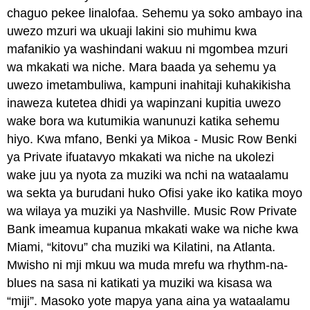
chaguo pekee linalofaa. Sehemu ya soko ambayo ina
uwezo mzuri wa ukuaji lakini sio muhimu kwa
mafanikio ya washindani wakuu ni mgombea mzuri
wa mkakati wa niche. Mara baada ya sehemu ya
uwezo imetambuliwa, kampuni inahitaji kuhakikisha
inaweza kutetea dhidi ya wapinzani kupitia uwezo
wake bora wa kutumikia wanunuzi katika sehemu
hiyo. Kwa mfano, Benki ya Mikoa - Music Row Benki
ya Private ifuatavyo mkakati wa niche na ukolezi
wake juu ya nyota za muziki wa nchi na wataalamu
wa sekta ya burudani huko Ofisi yake iko katika moyo
wa wilaya ya muziki ya Nashville. Music Row Private
Bank imeamua kupanua mkakati wake wa niche kwa
Miami, “kitovu” cha muziki wa Kilatini, na Atlanta.
Mwisho ni mji mkuu wa muda mrefu wa rhythm-na-
blues na sasa ni katikati ya muziki wa kisasa wa
“miji”. Masoko yote mapya yana aina ya wataalamu