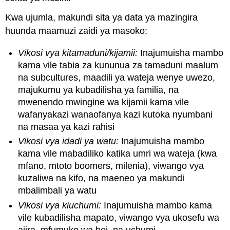
Kwa ujumla, makundi sita ya data ya mazingira
huunda maamuzi zaidi ya masoko:
Vikosi vya kitamaduni/kijamii:
Inajumuisha mambo
kama vile tabia za kununua za tamaduni maalum
na subcultures, maadili ya wateja wenye uwezo,
majukumu ya kubadilisha ya familia, na
mwenendo mwingine wa kijamii kama vile
wafanyakazi wanaofanya kazi kutoka nyumbani
na masaa ya kazi rahisi
Vikosi vya idadi ya watu:
Inajumuisha mambo
kama vile mabadiliko katika umri wa wateja (kwa
mfano, mtoto boomers, milenia), viwango vya
kuzaliwa na kifo, na maeneo ya makundi
mbalimbali ya watu
Vikosi vya kiuchumi:
Inajumuisha mambo kama
vile kubadilisha mapato, viwango vya ukosefu wa
ajira, mfumuko wa bei, na uchumi