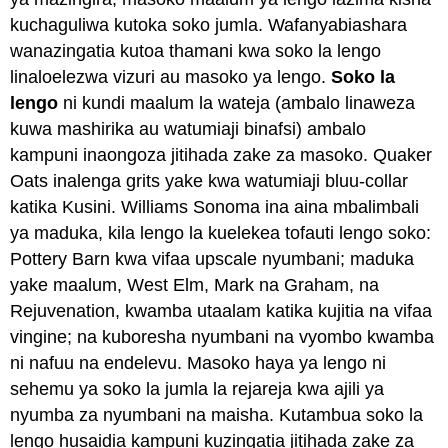
kuchaguliwa kutoka soko jumla. Wafanyabiashara
wanazingatia kutoa thamani kwa soko la lengo
linaloelezwa vizuri au masoko ya lengo.
Soko la
lengo
ni kundi maalum la wateja (ambalo linaweza
kuwa mashirika au watumiaji binafsi) ambalo
kampuni inaongoza jitihada zake za masoko. Quaker
Oats inalenga grits yake kwa watumiaji bluu-collar
katika Kusini. Williams Sonoma ina aina mbalimbali
ya maduka, kila lengo la kuelekea tofauti lengo soko:
Pottery Barn kwa vifaa upscale nyumbani; maduka
yake maalum, West Elm, Mark na Graham, na
Rejuvenation, kwamba utaalam katika kujitia na vifaa
vingine; na kuboresha nyumbani na vyombo kwamba
ni nafuu na endelevu. Masoko haya ya lengo ni
sehemu ya soko la jumla la rejareja kwa ajili ya
nyumba za nyumbani na maisha. Kutambua soko la
lengo husaidia kampuni kuzingatia jitihada zake za