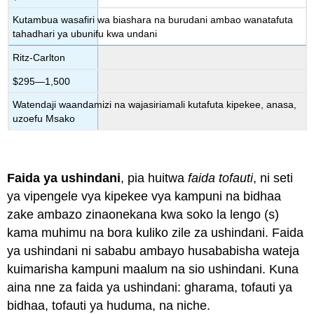
Kutambua wasafiri wa biashara na burudani ambao wanatafuta
tahadhari ya ubunifu kwa undani
Ritz-Carlton
$295—1,500
Watendaji waandamizi na wajasiriamali kutafuta kipekee, anasa,
uzoefu Msako
Faida ya ushindani
, pia huitwa
faida tofauti
, ni seti
ya vipengele vya kipekee vya kampuni na bidhaa
zake ambazo zinaonekana kwa soko la lengo (s)
kama muhimu na bora kuliko zile za ushindani. Faida
ya ushindani ni sababu ambayo husababisha wateja
kuimarisha kampuni maalum na sio ushindani. Kuna
aina nne za faida ya ushindani: gharama, tofauti ya
bidhaa, tofauti ya huduma, na niche.