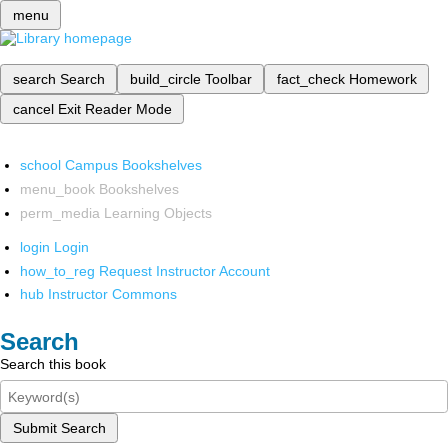
menu
search
Search
build_circle
Toolbar
fact_check
Homework
cancel
Exit Reader Mode
school
Campus Bookshelves
menu_book
Bookshelves
perm_media
Learning Objects
login
Login
how_to_reg
Request Instructor Account
hub
Instructor Commons
Search
Search this book
Submit Search