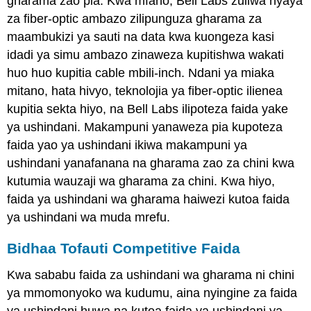
gharama zao pia. Kwa mfano, Bell Labs zuliwa nyaya
za fiber-optic ambazo zilipunguza gharama za
maambukizi ya sauti na data kwa kuongeza kasi
idadi ya simu ambazo zinaweza kupitishwa wakati
huo huo kupitia cable mbili-inch. Ndani ya miaka
mitano, hata hivyo, teknolojia ya fiber-optic ilienea
kupitia sekta hiyo, na Bell Labs ilipoteza faida yake
ya ushindani. Makampuni yanaweza pia kupoteza
faida yao ya ushindani ikiwa makampuni ya
ushindani yanafanana na gharama zao za chini kwa
kutumia wauzaji wa gharama za chini. Kwa hiyo,
faida ya ushindani wa gharama haiwezi kutoa faida
ya ushindani wa muda mrefu.
Bidhaa Tofauti Competitive Faida
Kwa sababu faida za ushindani wa gharama ni chini
ya mmomonyoko wa kudumu, aina nyingine za faida