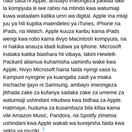
hadi sasa ni Apple, ambayo imeongeza jukwaa lake
la kompyuta ili iwe rahisi na mtindo kwa watumiaji
kuwa wataalam katika umri wa digital. Apple ina mtaji
juu ya hili kupitia maendeleo ya iTunes, iPhone na
iPads, na iWatch. Apple kuuza karibu kama iPads
wengi kwa robo kama ilivyo Macintosh kompyuta, na
ni hakika anauza idadi kubwa ya iphone. Microsoft
inataka katika biashara hii vibaya, lakini Hewlett-
Packard aliamua kuhamisha uaminifu wake kwa
Apple, hivyo Microsoft haina faida nyingi sasa tu.
Kampuni nyingine ya kuangalia zaidi ya miaka
michache ijayo ni Samsung, ambayo imeongeza
jitihada zake za kufanya sadaka zake za umeme za
watumiaji ushindani mkubwa kwa bidhaa za Apple.
Hatimaye, huduma za kusambaza bila kifaa kama
vile Amazon Music, Pandora, na Spotify zimetoa
ushindani kwa Apple wakati wa kurejesha faida kwa
3
sekta ya muziki.