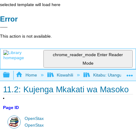
selected template will load here
Error
This action is not available.
chrome_reader_mode
Enter Reader
Mode
Expand/collapse global hierarchy
Home
Kiswahili
Kitabu: Utangulizi wa
11.2: Kujenga Mkakati wa Masoko
Page ID
OpenStax
OpenStax