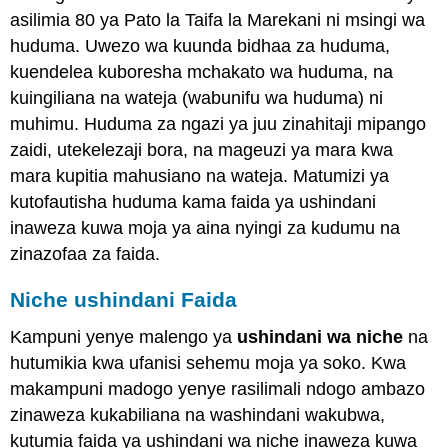
asilimia 80 ya Pato la Taifa la Marekani ni msingi wa
huduma. Uwezo wa kuunda bidhaa za huduma,
kuendelea kuboresha mchakato wa huduma, na
kuingiliana na wateja (wabunifu wa huduma) ni
muhimu. Huduma za ngazi ya juu zinahitaji mipango
zaidi, utekelezaji bora, na mageuzi ya mara kwa
mara kupitia mahusiano na wateja. Matumizi ya
kutofautisha huduma kama faida ya ushindani
inaweza kuwa moja ya aina nyingi za kudumu na
zinazofaa za faida.
Niche ushindani Faida
Kampuni yenye malengo ya
ushindani wa niche
na
hutumikia kwa ufanisi sehemu moja ya soko. Kwa
makampuni madogo yenye rasilimali ndogo ambazo
zinaweza kukabiliana na washindani wakubwa,
kutumia faida ya ushindani wa niche inaweza kuwa