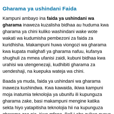
Gharama ya ushindani Faida
Kampuni ambayo ina
faida ya ushindani wa
gharama
inaweza kuzalisha bidhaa au huduma kwa
gharama ya chini kuliko washindani wake wote
wakati wa kudumisha pembezoni za faida za
kuridhisha. Makampuni huwa viongozi wa gharama
kwa kupata malighafi ya gharama nafuu, kufanya
shughuli za mmea ufanisi zaidi, kubuni bidhaa kwa
urahisi wa utengenezaji, kudhibiti gharama za
uendeshaji, na kuepuka wateja wa chini.
Baada ya muda, faida ya ushindani wa gharama
inaweza kushindwa. Kwa kawaida, ikiwa kampuni
moja inatumia teknolojia ya ubunifu ili kupunguza
gharama zake, basi makampuni mengine katika
sekta hiyo yatapitisha teknolojia hii na kupunguza