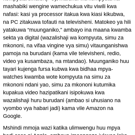
mashabiki wengine wamechukua vitu viwili kwa
nafasi: kasi ya processor itakua kwa kiasi kikubwa,
na PC zitakuwa tofauti na televisheni. Matokeo ya hili
yatakuwa “muunganiko,” ambayo ina maana kwamba
sekta ya digital (wazalishaji wa kompyuta, simu za
mkononi, na vifaa vingine vya simu) vitaunganishwa
pamoja na burudani (kama vile televisheni, redio,
video ya kusambaza, na mtandao). Muunganiko huu
tayari kujenga fursa kubwa kwa bidhaa mpya-
watches kwamba wote kompyuta na simu za
mkononi ndani yao, simu za mkononi kutumika
kupakua video hazipatikani isipokuwa kwa
wazalishaji huru burudani (ambao si uhusiano na
vyombo vya habari jadi) kama vile Amazon na
Google.
Mshindi mmoja wazi katika ulimwengu huu mpya