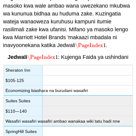
masoko kwa wale ambao wana uwezekano mkubwa
wa kununua bidhaa au huduma zake. Kuzingatia
wateja wanaoweza kuruhusu kampuni itumie
rasilimali zake kwa ufanisi. Mifano ya masoko lengo
kwa Marriott Hotel Brands 'makaazi mbadala ni
inavyoonekana katika Jedwali
\PageIndex
1
.
\PageIndex
1
Jedwali
\PageIndex
1
:
Kujenga Faida ya ushindani
\PageIndex
1
Sheraton Inn
$105-125
Economizing biashara na burudani wasafiri
Suites Suites
$110—140
Wasafiri wasafiri wasafiri ambao wanakaa wiki tatu hadi nne
SpringHill Suites