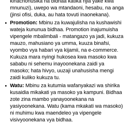
kinachohusika na bidhaa katika njia yake kwa
mnunuzi), uwepo wa mtandaoni, hesabu, na anga
(jinsi ofisi, duka, au hata tovuti inaonekana).
Promotion:
Mbinu za kuwajulisha na kushawishi
wateja kununua bidhaa. Promotion inajumuisha
vipengele mbalimbali - matangazo ya jadi, kukuza
mauzo, mahusiano ya umma, kuuza binafsi,
vyombo vya habari vya kijamii, na e-commerce.
Kukuza mara nyingi hukosea kwa masoko kwa
sababu ni sehemu inayoonekana zaidi ya
masoko; hata hivyo, uuzaji unahusisha mengi
zaidi kuliko kukuza tu.
Watu:
Mbinu za kutumia wafanyakazi wa shirika
kusaidia mikakati ya masoko ya kampuni. Bidhaa
zote zina mambo yanayoonekana na
yasiyoonekana. Watu (kama mkakati wa masoko)
ni muhimu kwa maendeleo ya vipengele
visivyoonekana vya bidhaa.