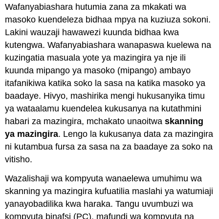
Wafanyabiashara hutumia zana za mkakati wa
masoko kuendeleza bidhaa mpya na kuziuza sokoni.
Lakini wauzaji hawawezi kuunda bidhaa kwa
kutengwa. Wafanyabiashara wanapaswa kuelewa na
kuzingatia masuala yote ya mazingira ya nje ili
kuunda mipango ya masoko (mipango) ambayo
itafanikiwa katika soko la sasa na katika masoko ya
baadaye. Hivyo, mashirika mengi hukusanyika timu
ya wataalamu kuendelea kukusanya na kutathmini
habari za mazingira, mchakato unaoitwa
skanning
ya mazingira
. Lengo la kukusanya data za mazingira
ni kutambua fursa za sasa na za baadaye za soko na
vitisho.
Wazalishaji wa kompyuta wanaelewa umuhimu wa
skanning ya mazingira kufuatilia maslahi ya watumiaji
yanayobadilika kwa haraka. Tangu uvumbuzi wa
kompyuta binafsi (PC), mafundi wa kompyuta na