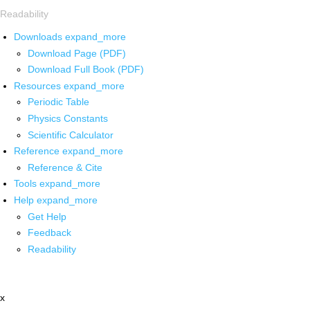
Readability
Downloads
expand_more
Download Page (PDF)
Download Full Book (PDF)
Resources
expand_more
Periodic Table
Physics Constants
Scientific Calculator
Reference
expand_more
Reference & Cite
Tools
expand_more
Help
expand_more
Get Help
Feedback
Readability
x