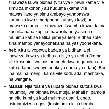
zinaweza kuwa bidhaa (vitu vya kimwili kama vile
simu za mkononi) au huduma (kama vile
mawasiliano ya simu ambayo yanapaswa
kutumika kwa smartphone kufanya kazi) au
mawazo (kama vile mawazo kwamba kuwa daima
kushikamana kupitia mawasiliano ya simu ni
muhimu kabisa katika jamii ya leo). Bidhaa zote
zina mambo yanayoonekana na yasiyoonekana.
bei: Kitu
aliyopewa badala ya bidhaa. Bei
inaweza kuwa ya fedha au isiyo ya fedha (kama
vile kusubiri kwa mistari ndefu kwa mgahawa au
kutoa damu kwenye benki ya damu ya ndani). Bei
ina majina mengi, kama vile kodi, ada, mashtaka,
na wengine.
Mahali:
Njia fulani ya kupata bidhaa kutoka kwa
muumbaji wa bidhaa kwa mteja. Mahali ni pamoja
na elfu kumi ya kazi muhimu: usafiri, eneo,
usimamizi wa ugavi (kusimamia kila chombo