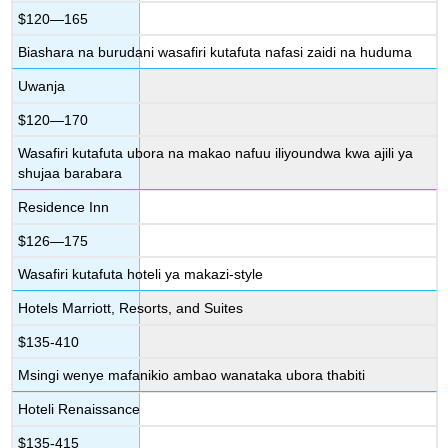
$120—165
Biashara na burudani wasafiri kutafuta nafasi zaidi na huduma
Uwanja
$120—170
Wasafiri kutafuta ubora na makao nafuu iliyoundwa kwa ajili ya
shujaa barabara
Residence Inn
$126—175
Wasafiri kutafuta hoteli ya makazi-style
Hotels Marriott, Resorts, and Suites
$135-410
Msingi wenye mafanikio ambao wanataka ubora thabiti
Hoteli Renaissance
$135-415