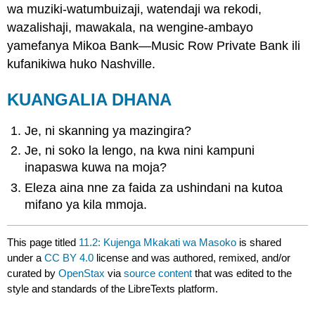
wa muziki-watumbuizaji, watendaji wa rekodi,
wazalishaji, mawakala, na wengine-ambayo
yamefanya Mikoa Bank—Music Row Private Bank ili
kufanikiwa huko Nashville.
KUANGALIA DHANA
Je, ni skanning ya mazingira?
Je, ni soko la lengo, na kwa nini kampuni
inapaswa kuwa na moja?
Eleza aina nne za faida za ushindani na kutoa
mifano ya kila mmoja.
This page titled
11.2: Kujenga Mkakati wa Masoko
is shared
under a
CC BY 4.0
license and was authored, remixed, and/or
curated by
OpenStax
via
source content
that was edited to the
style and standards of the LibreTexts platform.