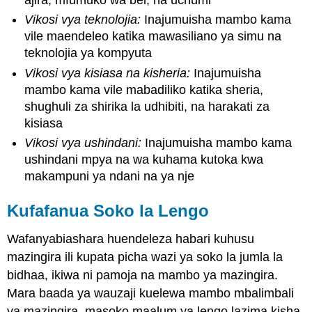
Vikosi vya teknolojia:
Inajumuisha mambo kama
vile maendeleo katika mawasiliano ya simu na
teknolojia ya kompyuta
Vikosi vya kisiasa na kisheria:
Inajumuisha
mambo kama vile mabadiliko katika sheria,
shughuli za shirika la udhibiti, na harakati za
kisiasa
Vikosi vya ushindani:
Inajumuisha mambo kama
ushindani mpya na wa kuhama kutoka kwa
makampuni ya ndani na ya nje
Kufafanua Soko la Lengo
Wafanyabiashara huendeleza habari kuhusu
mazingira ili kupata picha wazi ya soko la jumla la
bidhaa, ikiwa ni pamoja na mambo ya mazingira.
Mara baada ya wauzaji kuelewa mambo mbalimbali
ya mazingira, masoko maalum ya lengo lazima kisha