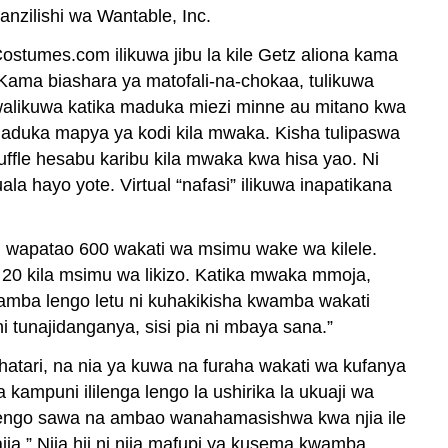
nzilishi wa Wantable, Inc.
stumes.com ilikuwa jibu la kile Getz aliona kama
“Kama biashara ya matofali-na-chokaa, tulikuwa
 walikuwa katika maduka miezi minne au mitano kwa
aduka mapya ya kodi kila mwaka. Kisha tulipaswa
fle hesabu karibu kila mwaka kwa hisa yao. Ni
 hayo yote. Virtual “nafasi” ilikuwa inapatikana
i wapatao 600 wakati wa msimu wake wa kilele.
i 20 kila msimu wa likizo. Katika mwaka mmoja,
kwamba lengo letu ni kuhakikisha kwamba wakati
tunajidanganya, sisi pia ni mbaya sana.”
atari, na nia ya kuwa na furaha wakati wa kufanya
ampuni ililenga lengo la ushirika la ukuaji wa
alengo sawa na ambao wanahamasishwa kwa njia ile
a.” Njia hii ni njia mafupi ya kusema kwamba,