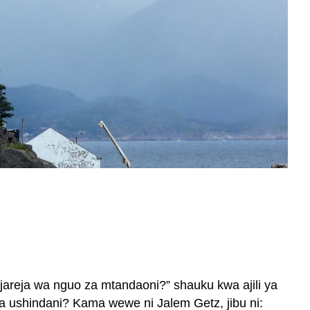
jareja wa nguo za mtandaoni?” shauku kwa ajili ya
 ya ushindani? Kama wewe ni Jalem Getz, jibu ni: