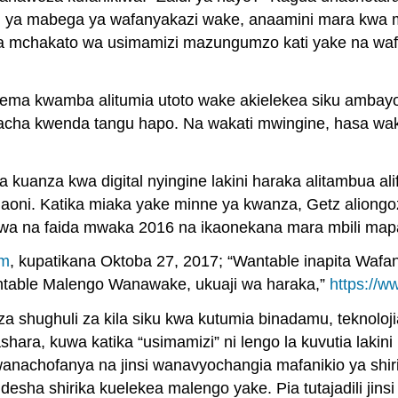
u ya mabega ya wafanyakazi wake, anaamini mara kwa m
ia mchakato wa usimamizi mazungumzo kati yake na wa
ma kwamba alitumia utoto wake akielekea siku ambayo
kuacha kwenda tangu hapo. Na wakati mwingine, hasa wa
kuanza kwa digital nyingine lakini haraka alitambua ali
daoni. Katika miaka yake minne ya kwanza, Getz aliong
ikuwa na faida mwaka 2016 na ikaonekana mara mbili map
om
, kupatikana Oktoba 27, 2017; “Wantable inapita Wafa
Wantable Malengo Wanawake, ukuaji wa haraka,”
https://
ghuli za kila siku kwa kutumia binadamu, teknolojia, fe
ra, kuwa katika “usimamizi” ni lengo la kuvutia lakini
nachofanya na jinsi wanavyochangia mafanikio ya shirik
sha shirika kuelekea malengo yake. Pia tutajadili jinsi