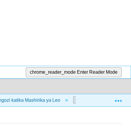
chrome_reader_mode
Enter Reader Mode
Exp
gozi katika Mashirika ya Leo
6.1: Utangulizi