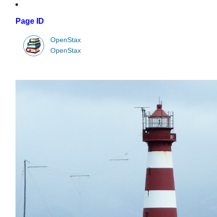
Page ID
OpenStax
OpenStax