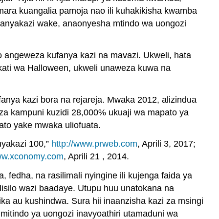
ara kuangalia pamoja nao ili kuhakikisha kwamba
fanyakazi wake, anaonyesha mtindo wa uongozi
 angeweza kufanya kazi na mavazi. Ukweli, hata
kati wa Halloween, ukweli unaweza kuwa na
fanya kazi bora na rejareja. Mwaka 2012, alizindua
oza kampuni kuzidi 28,000% ukuaji wa mapato ya
ato yake mwaka uliofuata.
nyakazi 100,”
http://www.prweb.com
, Aprili 3, 2017;
www.xconomy.com
, Aprili 21 , 2014.
dha, na rasilimali nyingine ili kujenga faida ya
 lisilo wazi baadaye. Utupu huu unatokana na
a au kushindwa. Sura hii inaanzisha kazi za msingi
 mitindo ya uongozi inavyoathiri utamaduni wa