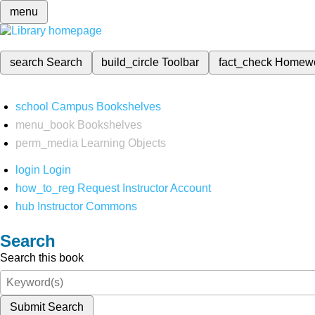
menu
search
Search
build_circle
Toolbar
fact_check
Homew
school
Campus Bookshelves
menu_book
Bookshelves
perm_media
Learning Objects
login
Login
how_to_reg
Request Instructor Account
hub
Instructor Commons
Search
Search this book
Submit Search