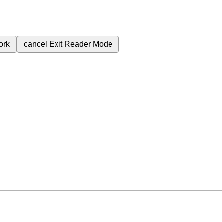
ork
cancel
Exit Reader Mode