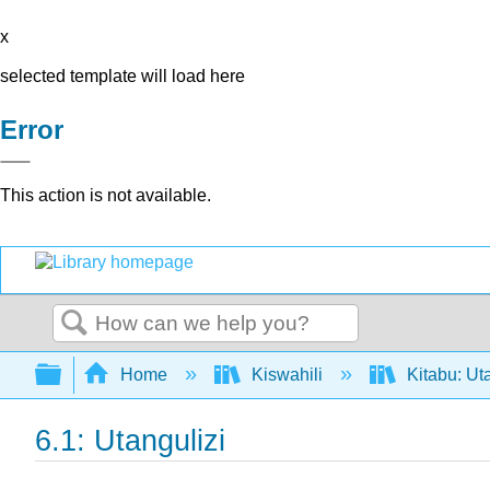
x
selected template will load here
Error
This action is not available.
Search
Expand/collapse global hierarchy
Home
Kiswahili
Kitabu: Ut
6.1: Utangulizi