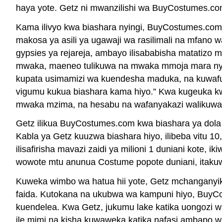
haya yote. Getz ni mwanzilishi wa BuyCostumes.com,
Kama ilivyo kwa biashara nyingi, BuyCostumes.com 
makosa ya asili ya ugawaji wa rasilimali na mfano 
gypsies ya rejareja, ambayo ilisababisha matatizo
mwaka, maeneo tulikuwa na mwaka mmoja mara nying
kupata usimamizi wa kuendesha maduka, na kuwafund
vigumu kukua biashara kama hiyo.” Kwa kugeuka kwen
mwaka mzima, na hesabu na wafanyakazi walikuwa k
Getz ilikua BuyCostumes.com kwa biashara ya dola 
Kabla ya Getz kuuzwa biashara hiyo, ilibeba vitu 10
ilisafirisha mavazi zaidi ya milioni 1 duniani kote
wowote mtu anunua Costume popote duniani, itakuwa
Kuweka wimbo wa hatua hii yote, Getz mchanganyiko 
faida. Kutokana na ukubwa wa kampuni hiyo, BuyCost
kuendelea. Kwa Getz, jukumu lake katika uongozi 
ile mimi na kisha kuwaweka katika nafasi ambapo wa