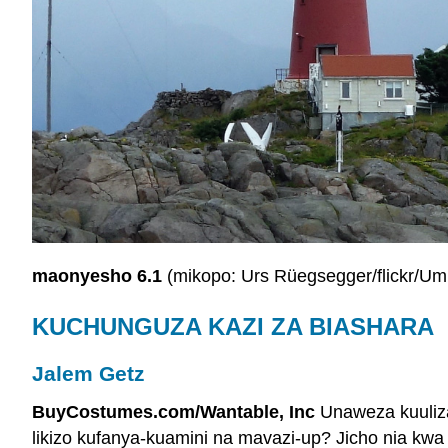
maonyesho
6.1
(mikopo: Urs Rüegsegger/flickr/U
KUCHUNGUZA KAZI ZA BIASHARA
Jalem Getz
BuyCostumes.com/Wantable, Inc
Unaweza kuuliza
likizo kufanya-kuamini na mavazi-up? Jicho nia kwa 