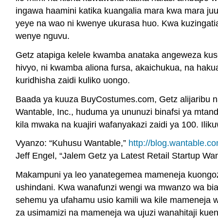
ingawa haamini katika kuangalia mara kwa mara ju
yeye na wao ni kwenye ukurasa huo. Kwa kuzingat
wenye nguvu.
Getz atapiga kelele kwamba anataka angeweza kuse
hivyo, ni kwamba aliona fursa, akaichukua, na ha
kuridhisha zaidi kuliko uongo.
Baada ya kuuza BuyCostumes.com, Getz alijaribu na 
Wantable, Inc., huduma ya ununuzi binafsi ya mtan
kila mwaka na kuajiri wafanyakazi zaidi ya 100. Il
Vyanzo: “Kuhusu Wantable,”
http://blog.wantable.c
Jeff Engel, “Jalem Getz ya Latest Retail Startup 
Makampuni ya leo yanategemea mameneja kuongoza shu
ushindani. Kwa wanafunzi wengi wa mwanzo wa biasha
sehemu ya ufahamu usio kamili wa kile mameneja wa
za usimamizi na mameneja wa ujuzi wanahitaji kuende