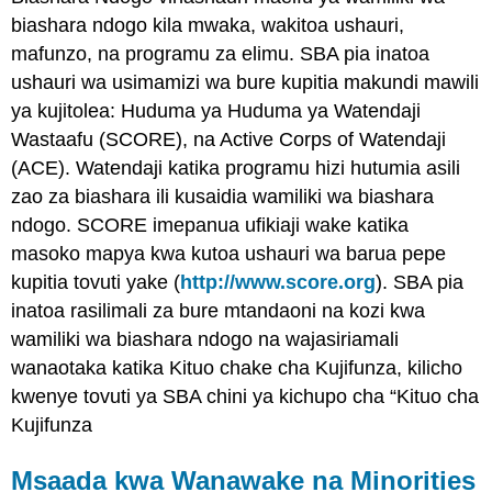
biashara ndogo kila mwaka, wakitoa ushauri,
mafunzo, na programu za elimu. SBA pia inatoa
ushauri wa usimamizi wa bure kupitia makundi mawili
ya kujitolea: Huduma ya Huduma ya Watendaji
Wastaafu (SCORE), na Active Corps of Watendaji
(ACE). Watendaji katika programu hizi hutumia asili
zao za biashara ili kusaidia wamiliki wa biashara
ndogo. SCORE imepanua ufikiaji wake katika
masoko mapya kwa kutoa ushauri wa barua pepe
kupitia tovuti yake (
http://www.score.org
). SBA pia
inatoa rasilimali za bure mtandaoni na kozi kwa
wamiliki wa biashara ndogo na wajasiriamali
wanaotaka katika Kituo chake cha Kujifunza, kilicho
kwenye tovuti ya SBA chini ya kichupo cha “Kituo cha
Kujifunza
Msaada kwa Wanawake na Minorities