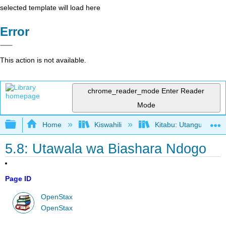
selected template will load here
Error
This action is not available.
chrome_reader_mode
Enter Reader
Mode
Expand/collapse global hierarchy
Home
Kiswahili
Kitabu: Utangulizi wa
5.8: Utawala wa Biashara Ndogo
Page ID
OpenStax
OpenStax