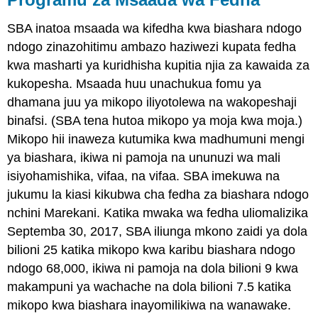
SBA inatoa msaada wa kifedha kwa biashara ndogo
ndogo zinazohitimu ambazo haziwezi kupata fedha
kwa masharti ya kuridhisha kupitia njia za kawaida za
kukopesha. Msaada huu unachukua fomu ya
dhamana juu ya mikopo iliyotolewa na wakopeshaji
binafsi. (SBA tena hutoa mikopo ya moja kwa moja.)
Mikopo hii inaweza kutumika kwa madhumuni mengi
ya biashara, ikiwa ni pamoja na ununuzi wa mali
isiyohamishika, vifaa, na vifaa. SBA imekuwa na
jukumu la kiasi kikubwa cha fedha za biashara ndogo
nchini Marekani. Katika mwaka wa fedha uliomalizika
Septemba 30, 2017, SBA iliunga mkono zaidi ya dola
bilioni 25 katika mikopo kwa karibu biashara ndogo
ndogo 68,000, ikiwa ni pamoja na dola bilioni 9 kwa
makampuni ya wachache na dola bilioni 7.5 katika
mikopo kwa biashara inayomilikiwa na wanawake.