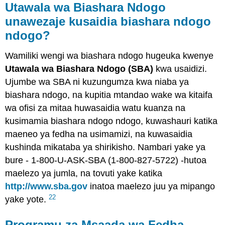
Utawala wa Biashara Ndogo
unawezaje kusaidia biashara ndogo
ndogo?
Wamiliki wengi wa biashara ndogo hugeuka kwenye
Utawala wa Biashara Ndogo (SBA)
kwa usaidizi.
Ujumbe wa SBA ni kuzungumza kwa niaba ya
biashara ndogo, na kupitia mtandao wake wa kitaifa
wa ofisi za mitaa huwasaidia watu kuanza na
kusimamia biashara ndogo ndogo, kuwashauri katika
maeneo ya fedha na usimamizi, na kuwasaidia
kushinda mikataba ya shirikisho. Nambari yake ya
bure - 1-800-U-ASK-SBA (1-800-827-5722) -hutoa
maelezo ya jumla, na tovuti yake katika
http://www.sba.gov
inatoa maelezo juu ya mipango
22
yake yote.
Programu za Msaada wa Fedha