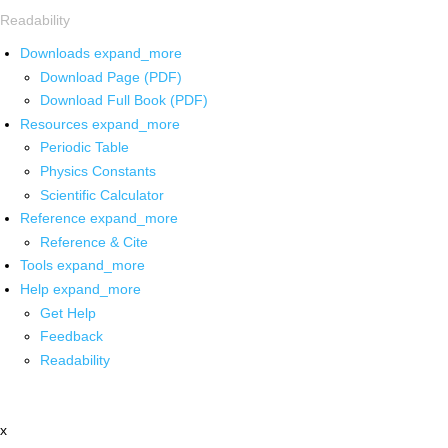
Readability
Downloads
expand_more
Download Page (PDF)
Download Full Book (PDF)
Resources
expand_more
Periodic Table
Physics Constants
Scientific Calculator
Reference
expand_more
Reference & Cite
Tools
expand_more
Help
expand_more
Get Help
Feedback
Readability
x