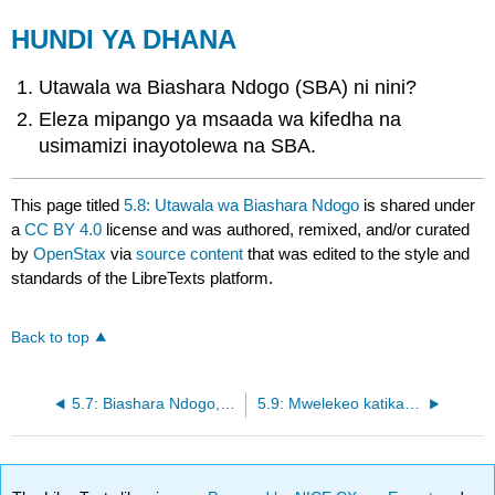
HUNDI YA DHANA
Utawala wa Biashara Ndogo (SBA) ni nini?
Eleza mipango ya msaada wa kifedha na
usimamizi inayotolewa na SBA.
This page titled
5.8: Utawala wa Biashara Ndogo
is shared under
a
CC BY 4.0
license and was authored, remixed, and/or curated
by
OpenStax
via
source content
that was edited to the style and
standards of the LibreTexts platform.
Back to top
5.7: Biashara Ndogo, Athari kubwa
5.9: Mwelekeo katika ujasiriamali na Umiliki wa Biashara