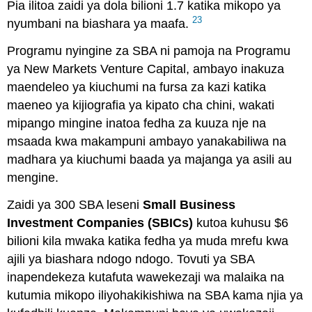
Pia ilitoa zaidi ya dola bilioni 1.7 katika mikopo ya
23
nyumbani na biashara ya maafa.
Programu nyingine za SBA ni pamoja na Programu
ya New Markets Venture Capital, ambayo inakuza
maendeleo ya kiuchumi na fursa za kazi katika
maeneo ya kijiografia ya kipato cha chini, wakati
mipango mingine inatoa fedha za kuuza nje na
msaada kwa makampuni ambayo yanakabiliwa na
madhara ya kiuchumi baada ya majanga ya asili au
mengine.
Zaidi ya 300 SBA leseni
Small Business
Investment Companies (SBICs)
kutoa kuhusu $6
bilioni kila mwaka katika fedha ya muda mrefu kwa
ajili ya biashara ndogo ndogo. Tovuti ya SBA
inapendekeza kutafuta wawekezaji wa malaika na
kutumia mikopo iliyohakikishiwa na SBA kama njia ya