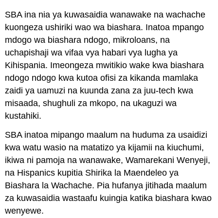
SBA ina nia ya kuwasaidia wanawake na wachache
kuongeza ushiriki wao wa biashara. Inatoa mpango
mdogo wa biashara ndogo, mikroloans, na
uchapishaji wa vifaa vya habari vya lugha ya
Kihispania. Imeongeza mwitikio wake kwa biashara
ndogo ndogo kwa kutoa ofisi za kikanda mamlaka
zaidi ya uamuzi na kuunda zana za juu-tech kwa
misaada, shughuli za mkopo, na ukaguzi wa
kustahiki.
SBA inatoa mipango maalum na huduma za usaidizi
kwa watu wasio na matatizo ya kijamii na kiuchumi,
ikiwa ni pamoja na wanawake, Wamarekani Wenyeji,
na Hispanics kupitia Shirika la Maendeleo ya
Biashara la Wachache. Pia hufanya jitihada maalum
za kuwasaidia wastaafu kuingia katika biashara kwao
wenyewe.