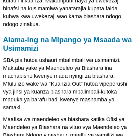
kufadhili kuanza. Makampuni haya ya uwekezaji
binafsi na kusimamiwa yanatarajia kupata faida
kubwa kwa uwekezaji wao kama biashara ndogo
ndogo zinakua.
Alama-ing na Mipango ya Msaada wa
Usimamizi
SBA pia hutoa ushauri mbalimbali wa usimamizi.
Maktaba yake ya Maendeleo ya Biashara ina
machapisho kwenye mada nyingi za biashara.
Mfululizo wake wa “Kuanzia Out” hutoa vipeperushi
vya jinsi ya kuanza biashara mbalimbali-kutoka
maduka ya barafu hadi kwenye mashamba ya
samaki.
Maafisa wa maendeleo ya biashara katika Ofisi ya
Maendeleo ya Biashara na vituo vya Maendeleo ya
Biashara Ndogo vinashauri maelfu ya wamiliki wa