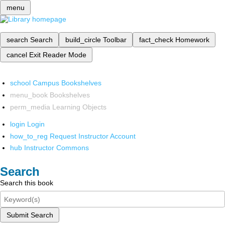
menu
search
Search
build_circle
Toolbar
fact_check
Homework
cancel
Exit Reader Mode
school
Campus Bookshelves
menu_book
Bookshelves
perm_media
Learning Objects
login
Login
how_to_reg
Request Instructor Account
hub
Instructor Commons
Search
Search this book
Submit Search