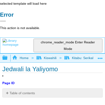
selected template will load here
Error
This action is not available.
chrome_reader_mode
Enter Reader
Mode
Expand/collapse global hierarchy
Home
Kiswahili
Kitabu: Serikali ya M
Jedwali la Yaliyomo
Page ID
Table of contents
1:
Utangulizi