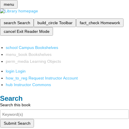
menu
search
Search
build_circle
Toolbar
fact_check
Homework
cancel
Exit Reader Mode
school
Campus Bookshelves
menu_book
Bookshelves
perm_media
Learning Objects
login
Login
how_to_reg
Request Instructor Account
hub
Instructor Commons
Search
Search this book
Submit Search