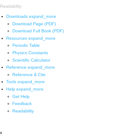
Readability
Downloads
expand_more
Download Page (PDF)
Download Full Book (PDF)
Resources
expand_more
Periodic Table
Physics Constants
Scientific Calculator
Reference
expand_more
Reference & Cite
Tools
expand_more
Help
expand_more
Get Help
Feedback
Readability
x