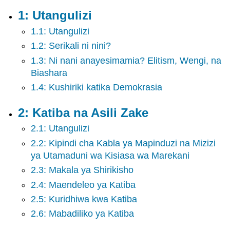
2:
1: Utangulizi
Katiba
1.1: Utangulizi
na
Asili
1.2: Serikali ni nini?
Zake
1.3: Ni nani anayesimamia? Elitism, Wengi, na
3:
Biashara
Shirikisho
la
1.4: Kushiriki katika Demokrasia
Marekani
4:
2: Katiba na Asili Zake
Uhuru
wa
2.1: Utangulizi
kiraia
2.2: Kipindi cha Kabla ya Mapinduzi na Mizizi
5:
ya Utamaduni wa Kisiasa wa Marekani
Haki
2.3: Makala ya Shirikisho
za
Kiraia
2.4: Maendeleo ya Katiba
6:
2.5: Kuridhiwa kwa Katiba
Siasa
2.6: Mabadiliko ya Katiba
ya
Maoni