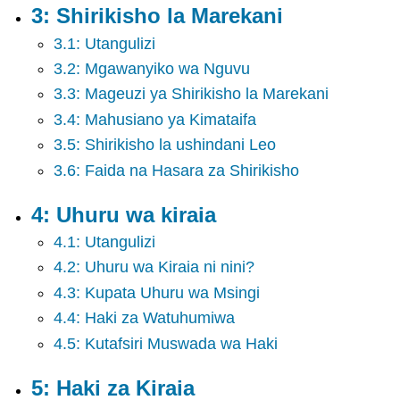
ya
3: Shirikisho la Marekani
Umma
3.1: Utangulizi
7:
Kupiga
3.2: Mgawanyiko wa Nguvu
kura
3.3: Mageuzi ya Shirikisho la Marekani
na
Uchaguzi
3.4: Mahusiano ya Kimataifa
8:
3.5: Shirikisho la ushindani Leo
Vyombo
3.6: Faida na Hasara za Shirikisho
vya
Habari
4: Uhuru wa kiraia
9:
Vyama
4.1: Utangulizi
vya
4.2: Uhuru wa Kiraia ni nini?
Siasa
10:
4.3: Kupata Uhuru wa Msingi
Vikundi
4.4: Haki za Watuhumiwa
vya
riba
4.5: Kutafsiri Muswada wa Haki
na
Ushawishi
5: Haki za Kiraia
11: