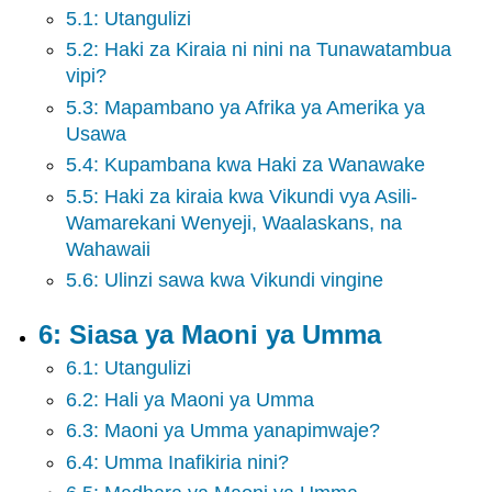
5.1: Utangulizi
Congress
12:
5.2: Haki za Kiraia ni nini na Tunawatambua
Urais
vipi?
13:
5.3: Mapambano ya Afrika ya Amerika ya
Mahakama
Usawa
14:
Serikali
5.4: Kupambana kwa Haki za Wanawake
ya
5.5: Haki za kiraia kwa Vikundi vya Asili-
Jimbo
Wamarekani Wenyeji, Waalaskans, na
na
Wahawaii
Mitaa
15:
5.6: Ulinzi sawa kwa Vikundi vingine
Urasimu
16:
6: Siasa ya Maoni ya Umma
Sera
6.1: Utangulizi
ya
Ndani
6.2: Hali ya Maoni ya Umma
17:
6.3: Maoni ya Umma yanapimwaje?
Sera
ya
6.4: Umma Inafikiria nini?
Nje