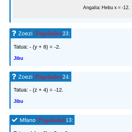
Angalia: Hebu x = -12.
\PageIndex
23
Zoezi
:
\PageIndex
23
Tatua: - (y + 8) = -2.
Jibu
\PageIndex
24
Zoezi
:
\PageIndex
24
Tatua: - (z + 4) = -12.
Jibu
\PageIndex
13
Mfano
:
\PageIndex
13