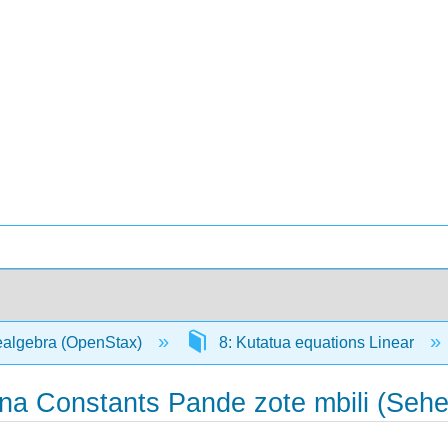
ealgebra (OpenStax)
8: Kutatua equations Linear
 na Constants Pande zote mbili (Seh