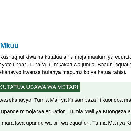
i Mkuu
 kushughulikiwa na kutatua aina moja maalum ya equatio
te linear. Tunaita hii mkakati wa jumla. Baadhi equation
zekanavyo kwanza hufanya mapumziko ya hatua rahisi.
A KUTATUA USAWA WA MSTARI
n iwezekanavyo. Tumia Mali ya Kusambaza ili kuondoa
a upande mmoja wa equation. Tumia Mali ya Kuongeza 
 mara kwa upande wa pili wa equation. Tumia Mali ya