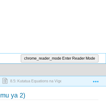
chrome_reader_mode
Enter Reader Mode
Exp
8.5: Kutatua Equations na Vigezo na Constants Pande zo
emu ya 2)