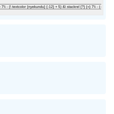
&= 7\\ - (\ textcolor {nyekundu} {-12} + 5) &\ stackrel {?} {=} 7\\ 
 7\\ - (\ textcolor {nyekundu} {-12} + 5) &\ stackrel {?} {=} 7\\ - (-7) &