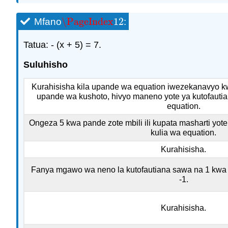
\PageIndex
12
Mfano
:
\PageIndex
12
Tatua: - (x + 5) = 7.
Suluhisho
Kurahisisha kila upande wa equation iwezekanavyo kw
upande wa kushoto, hivyo maneno yote ya kutofauti
equation.
Ongeza 5 kwa pande zote mbili ili kupata masharti yo
kulia wa equation.
Kurahisisha.
Fanya mgawo wa neno la kutofautiana sawa na 1 kwa k
-1.
Kurahisisha.