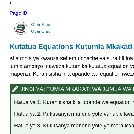
Page ID
OpenStax
OpenStax
Kutatua Equations Kutumia Mkakat
Kila moja ya kwanza sehemu chache ya sura hii ina
jumla ambayo inaweza kutumika kutatua equation yoyo
mapenzi. Kurahisisha kila upande wa equation iwe
JINSI YA: TUMIA MKAKATI WA JUMLA W
Hatua ya 1. Kurahisisha kila upande wa equatio
Hatua ya 2. Kukusanya maneno yote variable kw
Hatua ya 3. Kukusanya maneno yote ya mara kwa