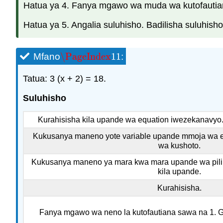
Hatua ya 4. Fanya mgawo wa muda wa kutofautian
Hatua ya 5. Angalia suluhisho. Badilisha suluhisho 
\PageIndex
11
Mfano
:
\PageIndex
11
Tatua: 3 (x + 2) = 18.
Suluhisho
Kurahisisha kila upande wa equation iwezekanavyo.
Kukusanya maneno yote variable upande mmoja wa eq
wa kushoto.
Kukusanya maneno ya mara kwa mara upande wa pili 
kila upande.
Kurahisisha.
Fanya mgawo wa neno la kutofautiana sawa na 1. 