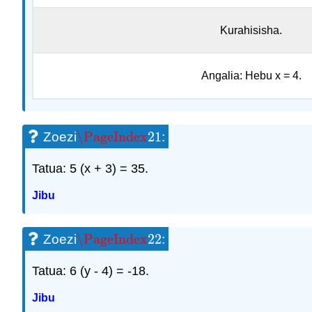
Kurahisisha.
Angalia: Hebu x = 4.
\PageIndex
21
Zoezi
:
\PageIndex
21
Tatua: 5 (x + 3) = 35.
Jibu
\PageIndex
22
Zoezi
:
\PageIndex
22
Tatua: 6 (y - 4) = -18.
Jibu