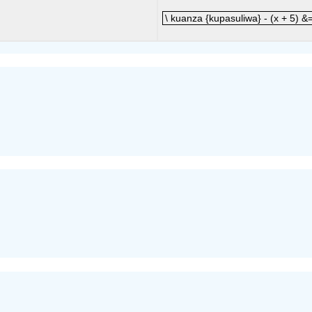
\ kuanza {kupasuliwa} - (x + 5) 
\ kuanza {kupasuliwa} - (x + 5) &=