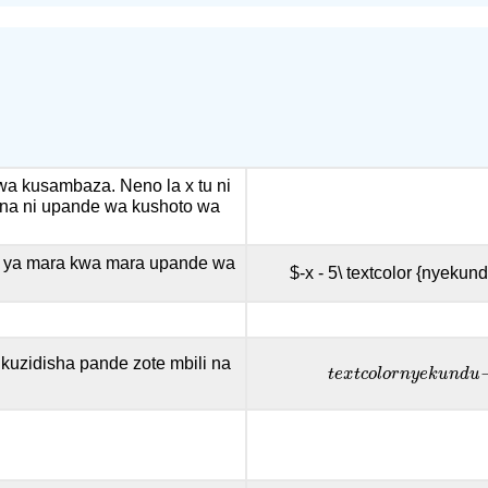
a kusambaza. Neno la x tu ni
ana ni upande wa kushoto wa
te ya mara kwa mara upande wa
$-x - 5\ textcolor {nyekund
uzidisha pande zote mbili na
t
e
x
t
c
o
l
o
r
n
y
e
k
u
n
d
t
e
x
t
c
o
l
o
r
n
y
e
k
u
n
d
u