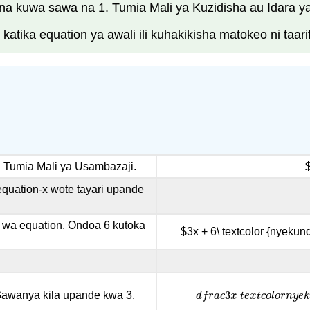
a kuwa sawa na 1. Tumia Mali ya Kuzidisha au Idara ya
katika equation ya awali ili kuhakikisha matokeo ni taari
 Tumia Mali ya Usambazaji.
$
uation-x wote tayari upande
wa equation. Ondoa 6 kutoka
$3x + 6\ textcolor {nyekund
3
Gawanya kila upande kwa 3.
d
f
r
a
c
3
x
t
e
x
t
c
o
l
o
r
n
y
e
d
f
r
a
c
x
t
e
x
t
c
o
l
o
r
n
y
e
k