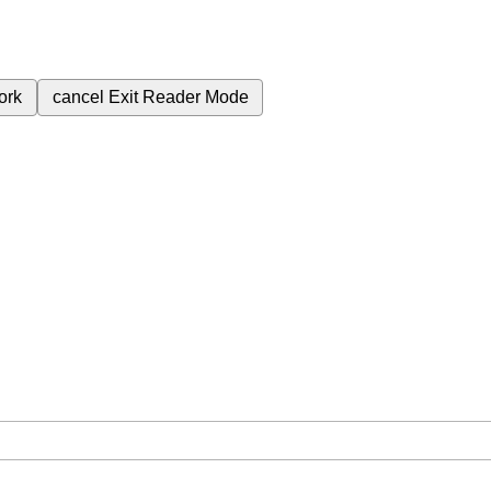
ork
cancel
Exit Reader Mode