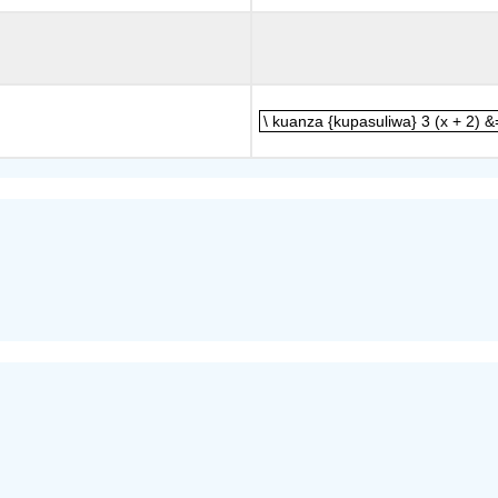
\ kuanza {kupasuliwa} 3 (x + 2) 
\ kuanza {kupasuliwa} 3 (x + 2) &= 