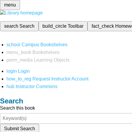
menu
search
Search
build_circle
Toolbar
fact_check
Homew
school
Campus Bookshelves
menu_book
Bookshelves
perm_media
Learning Objects
login
Login
how_to_reg
Request Instructor Account
hub
Instructor Commons
Search
Search this book
Submit Search