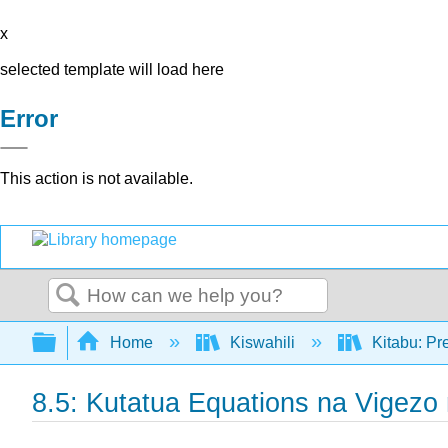
x
selected template will load here
Error
This action is not available.
Search
Expand/collapse global hierarchy
Home
Kiswahili
Kitabu: Pr
8.5: Kutatua Equations na Vigezo