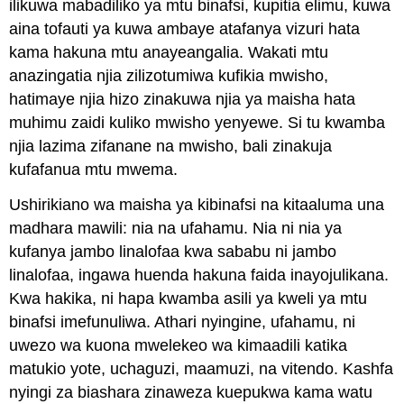
ilikuwa mabadiliko ya mtu binafsi, kupitia elimu, kuwa
aina tofauti ya kuwa ambaye atafanya vizuri hata
kama hakuna mtu anayeangalia. Wakati mtu
anazingatia njia zilizotumiwa kufikia mwisho,
hatimaye njia hizo zinakuwa njia ya maisha hata
muhimu zaidi kuliko mwisho yenyewe. Si tu kwamba
njia lazima zifanane na mwisho, bali zinakuja
kufafanua mtu mwema.
Ushirikiano wa maisha ya kibinafsi na kitaaluma una
madhara mawili: nia na ufahamu. Nia ni nia ya
kufanya jambo linalofaa kwa sababu ni jambo
linalofaa, ingawa huenda hakuna faida inayojulikana.
Kwa hakika, ni hapa kwamba asili ya kweli ya mtu
binafsi imefunuliwa. Athari nyingine, ufahamu, ni
uwezo wa kuona mwelekeo wa kimaadili katika
matukio yote, uchaguzi, maamuzi, na vitendo. Kashfa
nyingi za biashara zinaweza kuepukwa kama watu