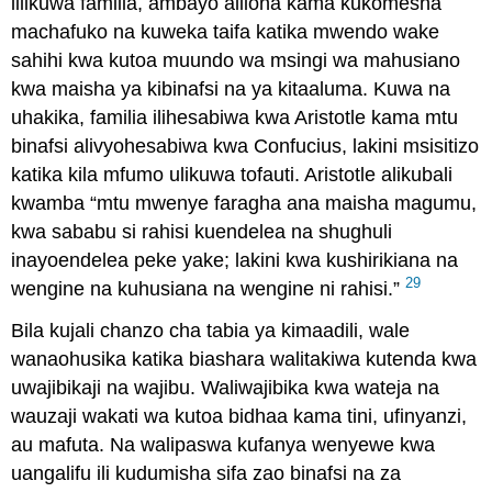
lilikuwa familia, ambayo aliiona kama kukomesha
machafuko na kuweka taifa katika mwendo wake
sahihi kwa kutoa muundo wa msingi wa mahusiano
kwa maisha ya kibinafsi na ya kitaaluma. Kuwa na
uhakika, familia ilihesabiwa kwa Aristotle kama mtu
binafsi alivyohesabiwa kwa Confucius, lakini msisitizo
katika kila mfumo ulikuwa tofauti. Aristotle alikubali
kwamba “mtu mwenye faragha ana maisha magumu,
kwa sababu si rahisi kuendelea na shughuli
inayoendelea peke yake; lakini kwa kushirikiana na
29
wengine na kuhusiana na wengine ni rahisi.”
Bila kujali chanzo cha tabia ya kimaadili, wale
wanaohusika katika biashara walitakiwa kutenda kwa
uwajibikaji na wajibu. Waliwajibika kwa wateja na
wauzaji wakati wa kutoa bidhaa kama tini, ufinyanzi,
au mafuta. Na walipaswa kufanya wenyewe kwa
uangalifu ili kudumisha sifa zao binafsi na za