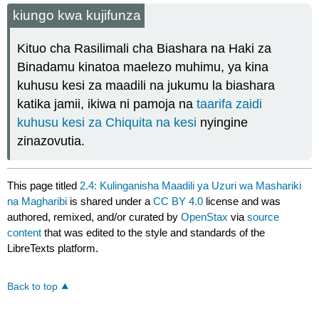
kiungo kwa kujifunza
Kituo cha Rasilimali cha Biashara na Haki za
Binadamu kinatoa maelezo muhimu, ya kina
kuhusu kesi za maadili na jukumu la biashara
katika jamii, ikiwa ni pamoja na
taarifa zaidi
kuhusu kesi za Chiquita na kesi
nyingine
zinazovutia.
This page titled
2.4: Kulinganisha Maadili ya Uzuri wa Mashariki
na Magharibi
is shared under a
CC BY 4.0
license and was
authored, remixed, and/or curated by
OpenStax
via
source
content
that was edited to the style and standards of the
LibreTexts platform.
Back to top