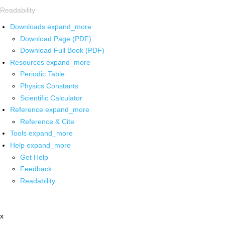
Readability
Downloads
expand_more
Download Page (PDF)
Download Full Book (PDF)
Resources
expand_more
Periodic Table
Physics Constants
Scientific Calculator
Reference
expand_more
Reference & Cite
Tools
expand_more
Help
expand_more
Get Help
Feedback
Readability
x