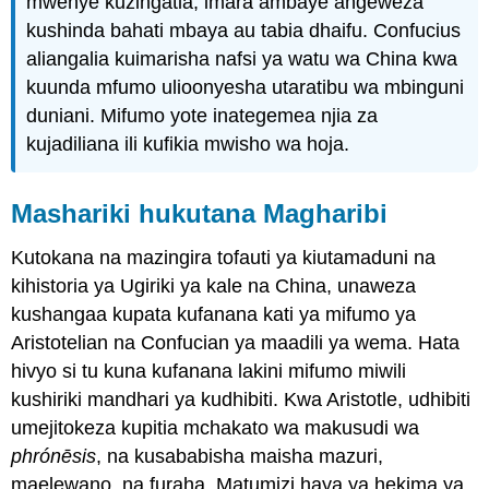
mwenye kuzingatia, imara ambaye angeweza
kushinda bahati mbaya au tabia dhaifu. Confucius
aliangalia kuimarisha nafsi ya watu wa China kwa
kuunda mfumo ulioonyesha utaratibu wa mbinguni
duniani. Mifumo yote inategemea njia za
kujadiliana ili kufikia mwisho wa hoja.
Mashariki hukutana Magharibi
Kutokana na mazingira tofauti ya kiutamaduni na
kihistoria ya Ugiriki ya kale na China, unaweza
kushangaa kupata kufanana kati ya mifumo ya
Aristotelian na Confucian ya maadili ya wema. Hata
hivyo si tu kuna kufanana lakini mifumo miwili
kushiriki mandhari ya kudhibiti. Kwa Aristotle, udhibiti
umejitokeza kupitia mchakato wa makusudi wa
phrónēsis
, na kusababisha maisha mazuri,
maelewano, na furaha. Matumizi haya ya hekima ya