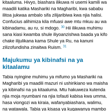
kitaaluma. Hivyo, biashara ilikuwa ni usemi kamili wa
maadili katika Mashariki na Magharibi, kwa sababu
ilitoa jukwaa ambalo sifa zilijaribiwa kwa njia halisi.
Confucius alihimiza kila mfuasi awe mtu mkuu au wa
30
kibinadamu, au
ru
, si mdogo.
Hii ilikuwa muhimu
sana kiasi kwamba shule iliyoanzishwa baada ya kifo
chake ilijulikana kama Shule ya Ru, na kanuni
31
zilizofundisha zinaitwa Ruism.
Majukumu ya kibinafsi na ya
kitaalamu
Tabia nyingine muhimu ya mifumo ya Mashariki na
Magharibi ya maadili mazuri ni ushirikiano wa maisha
ya kibinafsi na ya kitaaluma. Mtu hakuweza kutenda
njia moja nyumbani na njia tofauti kabisa kwa umma,
hasa viongozi wa kiraia, wafanyabiashara, walimu,
na watawala. Tabia ya kisasa ya kugawanya mambo