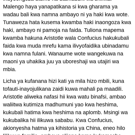
Malengo haya yanapatikana si kwa gharama ya
wadau bali kwa namna ambayo ni ya haki kwa wote.
Tunaweza hata kusema kwamba haki inaongoza kwa
haki, ambayo ni pamoja na faida. Tuliona mapema
kwamba hakuna Aristotle wala Confucius hakukubali
faida kwa muda mrefu kama ilivyofaidika ubinadamu
kwa namna fulani. Wanaume wote wangekuwa na
maoni ya uhakika juu ya uboreshaji wa utajiri wa
mbia.
Licha ya kufanana hizi kati ya mila hizo mbili, kuna
tofauti-inayojulikana zaidi kuwa mahali pa maadili.
Aristotle aliweka nafasi hii kwa watu binafsi, ambao
waliitwa kutimiza madhumuni yao kwa heshima,
kukubali hatima kwa heshima na aplomb. Msingi wa
kukubalika hii ilikuwa sababu. Kwa Confucius,
akionyesha hatma ya kihistoria ya China, eneo hilo