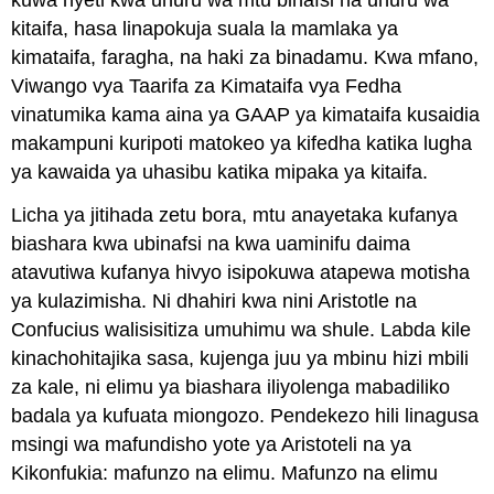
kuwa nyeti kwa uhuru wa mtu binafsi na uhuru wa
kitaifa, hasa linapokuja suala la mamlaka ya
kimataifa, faragha, na haki za binadamu. Kwa mfano,
Viwango vya Taarifa za Kimataifa vya Fedha
vinatumika kama aina ya GAAP ya kimataifa kusaidia
makampuni kuripoti matokeo ya kifedha katika lugha
ya kawaida ya uhasibu katika mipaka ya kitaifa.
Licha ya jitihada zetu bora, mtu anayetaka kufanya
biashara kwa ubinafsi na kwa uaminifu daima
atavutiwa kufanya hivyo isipokuwa atapewa motisha
ya kulazimisha. Ni dhahiri kwa nini Aristotle na
Confucius walisisitiza umuhimu wa shule. Labda kile
kinachohitajika sasa, kujenga juu ya mbinu hizi mbili
za kale, ni elimu ya biashara iliyolenga mabadiliko
badala ya kufuata miongozo. Pendekezo hili linagusa
msingi wa mafundisho yote ya Aristoteli na ya
Kikonfukia: mafunzo na elimu. Mafunzo na elimu