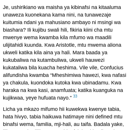
Je, ushirikiano wa maisha ya kibinafsi na kitaaluma
unaweza kuonekana kama nini, na tunawezaje
kuitumia ndani ya mahusiano ambayo ni msingi wa
biashara? Ili kujibu swali hili, fikiria kiini cha mtu
mwenye wema kwamba kila mfumo wa maadili
ulijitahidi kuunda. Kwa Aristotle, mtu mwema aliona
ukweli katika kila aina ya hali. Mara baada ya
kukubaliwa na kutambuliwa, ukweli hauwezi
kukataliwa bila kuacha heshima. Vile vile, Confucius
alifundisha kwamba “Mheshimiwa hawezi, kwa nafasi
ya chakula, kuondoka kutoka kwa ubinadamu. Kwa
haraka na kwa kasi, anamfuata; katika kuanguka na
33
kujikwaa, yeye hufuata nayo.”
Licha ya mkazo mifumo hii kuwekwa kwenye tabia,
hata hivyo, tabia haikuwa hatimaye nini defined mtu
binafsi wema, familia, mji-hali, au taifa. Badala yake,