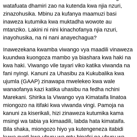
watafuata dhamiri zao na kutenda kwa njia nzuri,
zinazohusika. Mbinu za kufanya maamuzi basi
inaweza kutumika kwa muktadha wowote au
mtanziko. Lakini ni nini kinachofanya njia nzuri,
inayohusika, na ni nani anayechagua?
Inawezekana kwamba viwango vya maadili vinaweza
kuundwa kuongoza mambo ya biashara kwa haki na
kwa haki. Viwango vile tayari viko katika viwanda na
fani nyingi. Kanuni za Uhasibu za Kukubalika kwa
ujumla (GAAP) zinawapa mwelekeo kwa wale
wanaofanya kazi katika uhasibu na fedha nchini
Marekani. Shirika la Viwango vya Kimataifa linatoa
miongozo na itifaki kwa viwanda vingi. Pamoja na
kanuni za kiserikali, hizi zinaweza kutumika kama
msingi wa tabia ya kimaadili, labda hata kimataifa.
Bila shaka, miongozo hiyo ya kutengeneza itabidi