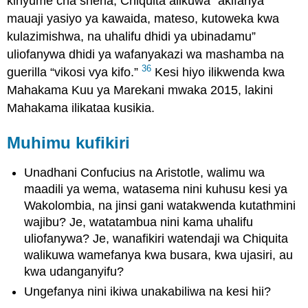
kinyume cha sheria, Chiquita alikuwa “akifanya
mauaji yasiyo ya kawaida, mateso, kutoweka kwa
kulazimishwa, na uhalifu dhidi ya ubinadamu”
uliofanywa dhidi ya wafanyakazi wa mashamba na
36
guerilla “vikosi vya kifo.”
Kesi hiyo ilikwenda kwa
Mahakama Kuu ya Marekani mwaka 2015, lakini
Mahakama ilikataa kusikia.
Muhimu kufikiri
Unadhani Confucius na Aristotle, walimu wa
maadili ya wema, watasema nini kuhusu kesi ya
Wakolombia, na jinsi gani watakwenda kutathmini
wajibu? Je, watatambua nini kama uhalifu
uliofanywa? Je, wanafikiri watendaji wa Chiquita
walikuwa wamefanya kwa busara, kwa ujasiri, au
kwa udanganyifu?
Ungefanya nini ikiwa unakabiliwa na kesi hii?