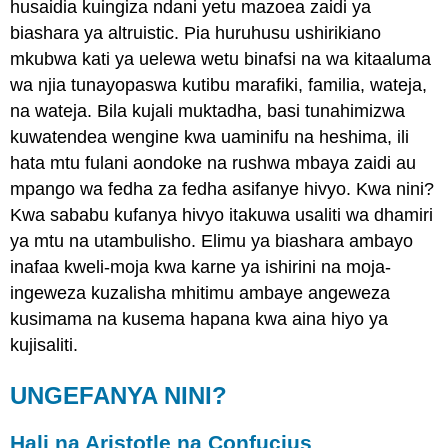
husaidia kuingiza ndani yetu mazoea zaidi ya
biashara ya altruistic. Pia huruhusu ushirikiano
mkubwa kati ya uelewa wetu binafsi na wa kitaaluma
wa njia tunayopaswa kutibu marafiki, familia, wateja,
na wateja. Bila kujali muktadha, basi tunahimizwa
kuwatendea wengine kwa uaminifu na heshima, ili
hata mtu fulani aondoke na rushwa mbaya zaidi au
mpango wa fedha za fedha asifanye hivyo. Kwa nini?
Kwa sababu kufanya hivyo itakuwa usaliti wa dhamiri
ya mtu na utambulisho. Elimu ya biashara ambayo
inafaa kweli-moja kwa karne ya ishirini na moja-
ingeweza kuzalisha mhitimu ambaye angeweza
kusimama na kusema hapana kwa aina hiyo ya
kujisaliti.
UNGEFANYA NINI?
Hali na Aristotle na Confucius