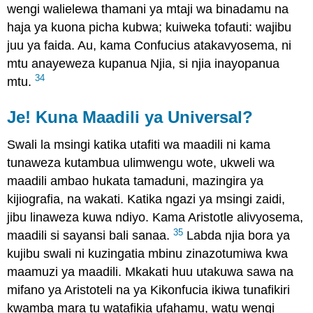
wengi walielewa thamani ya mtaji wa binadamu na
haja ya kuona picha kubwa; kuiweka tofauti: wajibu
juu ya faida. Au, kama Confucius atakavyosema, ni
mtu anayeweza kupanua Njia, si njia inayopanua
34
mtu.
Je! Kuna Maadili ya Universal?
Swali la msingi katika utafiti wa maadili ni kama
tunaweza kutambua ulimwengu wote, ukweli wa
maadili ambao hukata tamaduni, mazingira ya
kijiografia, na wakati. Katika ngazi ya msingi zaidi,
jibu linaweza kuwa ndiyo. Kama Aristotle alivyosema,
35
maadili si sayansi bali sanaa.
Labda njia bora ya
kujibu swali ni kuzingatia mbinu zinazotumiwa kwa
maamuzi ya maadili. Mkakati huu utakuwa sawa na
mifano ya Aristoteli na ya Kikonfucia ikiwa tunafikiri
kwamba mara tu watafikia ufahamu, watu wengi