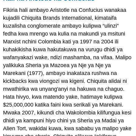
Fikiria hali ambayo Aristotle na Confucius wanakaa
kujadili Chiquita Brands International, kimataifa
kuzalisha conglomerate ambayo kulipwa “ulinzi”
fedha kwa mrengo wa kulia na makundi ya msituni
Marxist nchini Colombia kati ya 1997 na 2004 ili
kuhakikisha kuwa hakutakuwa na vurugu dhidi ya
wafanyakazi wake, ndizi mashamba, na vifaa. Malipo
yalikiuka Sheria ya Mazoea ya Nje ya Nje ya
Marekani (1977), ambayo inakataza rushwa na
kickbacks kwa viongozi wa kigeni. Chiquita alidai ni
mwathirika wa unyang'anyi na hakuwa na chaguo.
Hata hivyo, kwa matendo yake, hatimaye kulipwa
$25,000,000 katika faini kwa serikali ya Marekani.
Mwaka 2007, kikundi cha Wakolombia kilifungua kesi
dhidi ya kampuni hiyo chini ya Sheria ya Madai ya
Alien Tort, wakidai kuwa, kwa sababu ya malipo yake