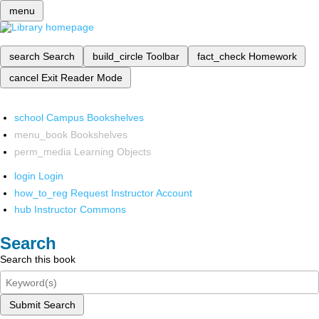
menu
search
Search
build_circle
Toolbar
fact_check
Homework
cancel
Exit Reader Mode
school
Campus Bookshelves
menu_book
Bookshelves
perm_media
Learning Objects
login
Login
how_to_reg
Request Instructor Account
hub
Instructor Commons
Search
Search this book
Submit Search