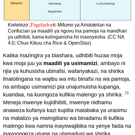
\PageIndex
6
Kielelezo
: Mifumo ya Aristotelian na
\PageIndex
6
Confucian ya maadili ya nguvu ina pamoja na mandhari
ya udhibiti, kama kulinganisha hii inaonyesha. (CC NA
4.0; Chuo Kikuu cha Rice & OpenStax)
Katika mazingira ya biashara, udhibiti huzaa moja
kwa moja juu ya
maadili ya usimamizi
, ambayo ni
njia ya kuhusisha ubinafsi, wafanyakazi, na shirika
linalolingana na wajibu wa mtu binafsi na wa pamoja,
na ambapo usimamizi pia unajumuisha kupanga,
28
kuandaa, na kuongoza kufikia malengo ya shirika.
Meneja mwenye kujidhibiti, mwenye nidhamu
anaweza kufanya kazi kupitia matabaka ya urasimu
na matatizo ya mwingiliano wa binadamu ili kufikia
malengo kwa namna inayowajibika na yenye faida na
inayoongeza utume na utamaduni wa shirika.