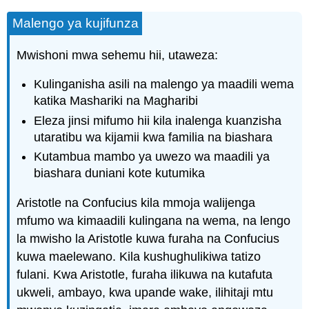
Malengo ya kujifunza
Mwishoni mwa sehemu hii, utaweza:
Kulinganisha asili na malengo ya maadili wema
katika Mashariki na Magharibi
Eleza jinsi mifumo hii kila inalenga kuanzisha
utaratibu wa kijamii kwa familia na biashara
Kutambua mambo ya uwezo wa maadili ya
biashara duniani kote kutumika
Aristotle na Confucius kila mmoja walijenga
mfumo wa kimaadili kulingana na wema, na lengo
la mwisho la Aristotle kuwa furaha na Confucius
kuwa maelewano. Kila kushughulikiwa tatizo
fulani. Kwa Aristotle, furaha ilikuwa na kutafuta
ukweli, ambayo, kwa upande wake, ilihitaji mtu