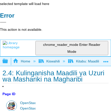
selected template will load here
Error
This action is not available.
chrome_reader_mode
Enter Reader
Mode
Expand/collapse global hierarchy
Home
Kiswahili
Kitabu: Maadili ya Bi
2.4: Kulinganisha Maadili ya Uzuri
wa Mashariki na Magharibi
Page ID
OpenStax
OpenStax