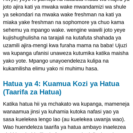
joto ajira kati ya mwaka wake mwandamizi wa shule
ya sekondari na mwaka wake freshman na kati ya
miaka yake freshman na sophomore ya chuo kama
sehemu ya mpango wake. wengine wawili joto yeye
kujishughulisha na tarajali na kutafuta shahada ya
uzamili ajira-mengi kwa furaha mama na baba! Ujuzi
wa kupanga ufanisi unaweza kutumika katika maisha
yako yote. Mpango unayoendeleza kulipa na
kukamilisha elimu yako ni muhimu hasa.
Hatua ya 4: Kuamua Kozi ya Hatua
(Taarifa za Hatua)
Katika hatua hii ya mchakato wa kupanga, mameneja
wanaamua jinsi ya kuhamia kutoka nafasi yao ya
sasa kuelekea lengo lao (au kuelekea uwanja wao).
Wao huendeleza taarifa ya hatua ambayo inaelezea