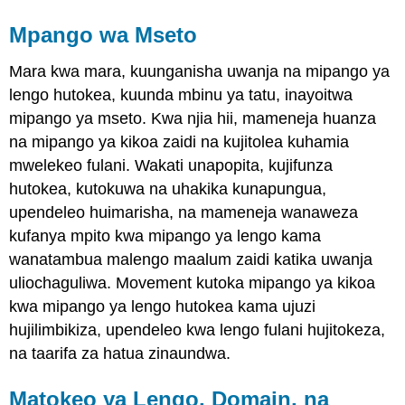
Mpango wa Mseto
Mara kwa mara, kuunganisha uwanja na mipango ya
lengo hutokea, kuunda mbinu ya tatu, inayoitwa
mipango ya mseto. Kwa njia hii, mameneja huanza
na mipango ya kikoa zaidi na kujitolea kuhamia
mwelekeo fulani. Wakati unapopita, kujifunza
hutokea, kutokuwa na uhakika kunapungua,
upendeleo huimarisha, na mameneja wanaweza
kufanya mpito kwa mipango ya lengo kama
wanatambua malengo maalum zaidi katika uwanja
uliochaguliwa. Movement kutoka mipango ya kikoa
kwa mipango ya lengo hutokea kama ujuzi
hujilimbikiza, upendeleo kwa lengo fulani hujitokeza,
na taarifa za hatua zinaundwa.
Matokeo ya Lengo, Domain, na