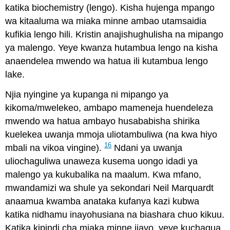
katika biochemistry (lengo). Kisha hujenga mpango
wa kitaaluma wa miaka minne ambao utamsaidia
kufikia lengo hili. Kristin anajishughulisha na mipango
ya malengo. Yeye kwanza hutambua lengo na kisha
anaendelea mwendo wa hatua ili kutambua lengo
lake.
Njia nyingine ya kupanga ni mipango ya
kikoma/mwelekeo, ambapo mameneja huendeleza
mwendo wa hatua ambayo husababisha shirika
kuelekea uwanja mmoja uliotambuliwa (na kwa hiyo
16
mbali na vikoa vingine).
Ndani ya uwanja
uliochaguliwa unaweza kusema uongo idadi ya
malengo ya kukubalika na maalum. Kwa mfano,
mwandamizi wa shule ya sekondari Neil Marquardt
anaamua kwamba anataka kufanya kazi kubwa
katika nidhamu inayohusiana na biashara chuo kikuu.
Katika kipindi cha miaka minne ijayo, yeye kuchagua