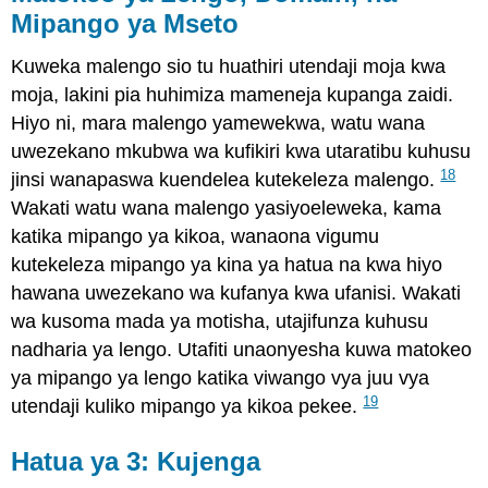
Mipango ya Mseto
Kuweka malengo sio tu huathiri utendaji moja kwa
moja, lakini pia huhimiza mameneja kupanga zaidi.
Hiyo ni, mara malengo yamewekwa, watu wana
uwezekano mkubwa wa kufikiri kwa utaratibu kuhusu
18
jinsi wanapaswa kuendelea kutekeleza malengo.
Wakati watu wana malengo yasiyoeleweka, kama
katika mipango ya kikoa, wanaona vigumu
kutekeleza mipango ya kina ya hatua na kwa hiyo
hawana uwezekano wa kufanya kwa ufanisi. Wakati
wa kusoma mada ya motisha, utajifunza kuhusu
nadharia ya lengo. Utafiti unaonyesha kuwa matokeo
ya mipango ya lengo katika viwango vya juu vya
19
utendaji kuliko mipango ya kikoa pekee.
Hatua ya 3: Kujenga