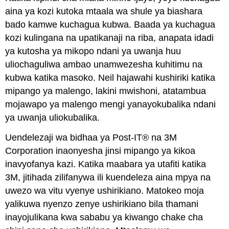
aina ya kozi kutoka mtaala wa shule ya biashara
bado kamwe kuchagua kubwa. Baada ya kuchagua
kozi kulingana na upatikanaji na riba, anapata idadi
ya kutosha ya mikopo ndani ya uwanja huu
uliochaguliwa ambao unamwezesha kuhitimu na
kubwa katika masoko. Neil hajawahi kushiriki katika
mipango ya malengo, lakini mwishoni, atatambua
mojawapo ya malengo mengi yanayokubalika ndani
ya uwanja uliokubalika.
Uendelezaji wa bidhaa ya Post-IT® na 3M
Corporation inaonyesha jinsi mipango ya kikoa
inavyofanya kazi. Katika maabara ya utafiti katika
3M, jitihada zilifanywa ili kuendeleza aina mpya na
uwezo wa vitu vyenye ushirikiano. Matokeo moja
yalikuwa nyenzo zenye ushirikiano bila thamani
inayojulikana kwa sababu ya kiwango chake cha