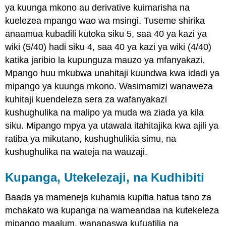
ya kuunga mkono au derivative kuimarisha na
kuelezea mpango wao wa msingi. Tuseme shirika
anaamua kubadili kutoka siku 5, saa 40 ya kazi ya
wiki (5/40) hadi siku 4, saa 40 ya kazi ya wiki (4/40)
katika jaribio la kupunguza mauzo ya mfanyakazi.
Mpango huu mkubwa unahitaji kuundwa kwa idadi ya
mipango ya kuunga mkono. Wasimamizi wanaweza
kuhitaji kuendeleza sera za wafanyakazi
kushughulika na malipo ya muda wa ziada ya kila
siku. Mipango mpya ya utawala itahitajika kwa ajili ya
ratiba ya mikutano, kushughulikia simu, na
kushughulika na wateja na wauzaji.
Kupanga, Utekelezaji, na Kudhibiti
Baada ya mameneja kuhamia kupitia hatua tano za
mchakato wa kupanga na wameandaa na kutekeleza
mipango maalum, wanapaswa kufuatilia na