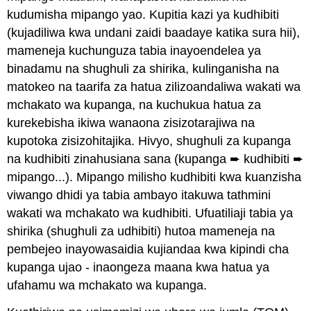
kudumisha mipango yao. Kupitia kazi ya kudhibiti
(kujadiliwa kwa undani zaidi baadaye katika sura hii),
mameneja kuchunguza tabia inayoendelea ya
binadamu na shughuli za shirika, kulinganisha na
matokeo na taarifa za hatua zilizoandaliwa wakati wa
mchakato wa kupanga, na kuchukua hatua za
kurekebisha ikiwa wanaona zisizotarajiwa na
kupotoka zisizohitajika. Hivyo, shughuli za kupanga
na kudhibiti zinahusiana sana (kupanga ➨ kudhibiti ➨
mipango...). Mipango milisho kudhibiti kwa kuanzisha
viwango dhidi ya tabia ambayo itakuwa tathmini
wakati wa mchakato wa kudhibiti. Ufuatiliaji tabia ya
shirika (shughuli za udhibiti) hutoa mameneja na
pembejeo inayowasaidia kujiandaa kwa kipindi cha
kupanga ujao - inaongeza maana kwa hatua ya
ufahamu wa mchakato wa kupanga.