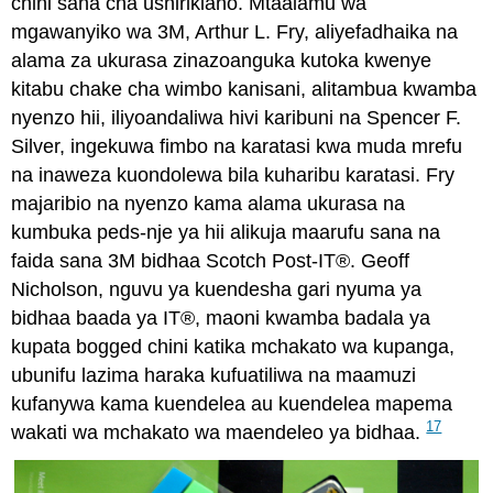
chini sana cha ushirikiano. Mtaalamu wa
mgawanyiko wa 3M, Arthur L. Fry, aliyefadhaika na
alama za ukurasa zinazoanguka kutoka kwenye
kitabu chake cha wimbo kanisani, alitambua kwamba
nyenzo hii, iliyoandaliwa hivi karibuni na Spencer F.
Silver, ingekuwa fimbo na karatasi kwa muda mrefu
na inaweza kuondolewa bila kuharibu karatasi. Fry
majaribio na nyenzo kama alama ukurasa na
kumbuka peds-nje ya hii alikuja maarufu sana na
faida sana 3M bidhaa Scotch Post-IT®. Geoff
Nicholson, nguvu ya kuendesha gari nyuma ya
bidhaa baada ya IT®, maoni kwamba badala ya
kupata bogged chini katika mchakato wa kupanga,
ubunifu lazima haraka kufuatiliwa na maamuzi
kufanywa kama kuendelea au kuendelea mapema
17
wakati wa mchakato wa maendeleo ya bidhaa.