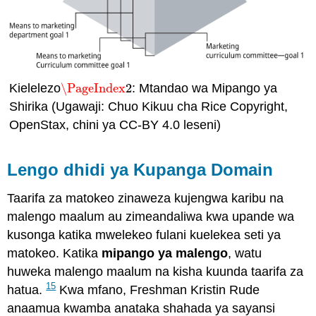
Kielelezo
\PageIndex
2
: Mtandao wa Mipango ya
\PageIndex
2
Shirika (Ugawaji: Chuo Kikuu cha Rice Copyright,
OpenStax, chini ya CC-BY 4.0 leseni)
Lengo dhidi ya Kupanga Domain
Taarifa za matokeo zinaweza kujengwa karibu na
malengo maalum au zimeandaliwa kwa upande wa
kusonga katika mwelekeo fulani kuelekea seti ya
matokeo. Katika
mipango ya malengo
, watu
huweka malengo maalum na kisha kuunda taarifa za
15
hatua.
Kwa mfano, Freshman Kristin Rude
anaamua kwamba anataka shahada ya sayansi