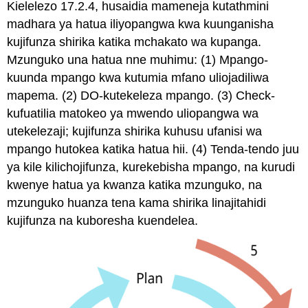
Kielelezo 17.2.4, husaidia mameneja kutathmini
madhara ya hatua iliyopangwa kwa kuunganisha
kujifunza shirika katika mchakato wa kupanga.
Mzunguko una hatua nne muhimu: (1) Mpango-
kuunda mpango kwa kutumia mfano uliojadiliwa
mapema. (2) DO-kutekeleza mpango. (3) Check-
kufuatilia matokeo ya mwendo uliopangwa wa
utekelezaji; kujifunza shirika kuhusu ufanisi wa
mpango hutokea katika hatua hii. (4) Tenda-tendo juu
ya kile kilichojifunza, kurekebisha mpango, na kurudi
kwenye hatua ya kwanza katika mzunguko, na
mzunguko huanza tena kama shirika linajitahidi
kujifunza na kuboresha kuendelea.