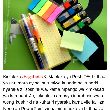
Kielelezo
\PageIndex
3
: Maelezo ya Post-IT®, bidhaa
\PageIndex
3
ya 3M, mara nyingi hutumiwa kuunda na kuhariri
nyaraka zilizoshirikiwa, kama mpango wa kimkakati
wa kampuni. Je, teknolojia ambayo inaruhusu watu
wengi kushiriki na kuhariri nyaraka kama vile faili za
Neno au PowerPoint zinaathiri mauzo ya bidhaa za