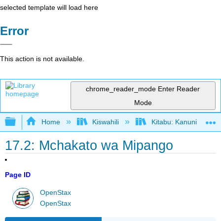
selected template will load here
Error
This action is not available.
chrome_reader_mode
Enter Reader
Mode
Expand/collapse global hierarchy
Home
Kiswahili
Kitabu: Kanuni za Us
17.2: Mchakato wa Mipango
Page ID
OpenStax
OpenStax