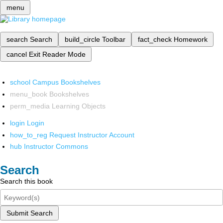
menu
search
Search
build_circle
Toolbar
fact_check
Homework
cancel
Exit Reader Mode
school
Campus Bookshelves
menu_book
Bookshelves
perm_media
Learning Objects
login
Login
how_to_reg
Request Instructor Account
hub
Instructor Commons
Search
Search this book
Submit Search