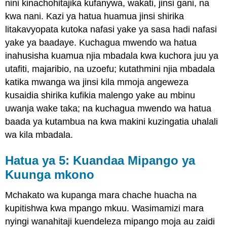
nini kinachohitajika kufanywa, wakati, jinsi gani, na
kwa nani. Kazi ya hatua huamua jinsi shirika
litakavyopata kutoka nafasi yake ya sasa hadi nafasi
yake ya baadaye. Kuchagua mwendo wa hatua
inahusisha kuamua njia mbadala kwa kuchora juu ya
utafiti, majaribio, na uzoefu; kutathmini njia mbadala
katika mwanga wa jinsi kila mmoja angeweza
kusaidia shirika kufikia malengo yake au mbinu
uwanja wake taka; na kuchagua mwendo wa hatua
baada ya kutambua na kwa makini kuzingatia uhalali
wa kila mbadala.
Hatua ya 5: Kuandaa Mipango ya
Kuunga mkono
Mchakato wa kupanga mara chache huacha na
kupitishwa kwa mpango mkuu. Wasimamizi mara
nyingi wanahitaji kuendeleza mipango moja au zaidi