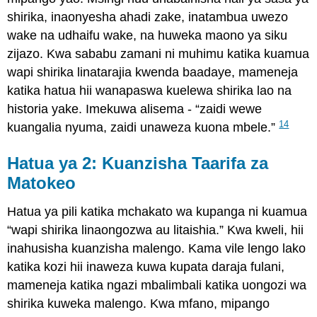
shirika, inaonyesha ahadi zake, inatambua uwezo
wake na udhaifu wake, na huweka maono ya siku
zijazo. Kwa sababu zamani ni muhimu katika kuamua
wapi shirika linatarajia kwenda baadaye, mameneja
katika hatua hii wanapaswa kuelewa shirika lao na
historia yake. Imekuwa alisema - “zaidi wewe
14
kuangalia nyuma, zaidi unaweza kuona mbele.”
Hatua ya 2: Kuanzisha Taarifa za
Matokeo
Hatua ya pili katika mchakato wa kupanga ni kuamua
“wapi shirika linaongozwa au litaishia.” Kwa kweli, hii
inahusisha kuanzisha malengo. Kama vile lengo lako
katika kozi hii inaweza kuwa kupata daraja fulani,
mameneja katika ngazi mbalimbali katika uongozi wa
shirika kuweka malengo. Kwa mfano, mipango