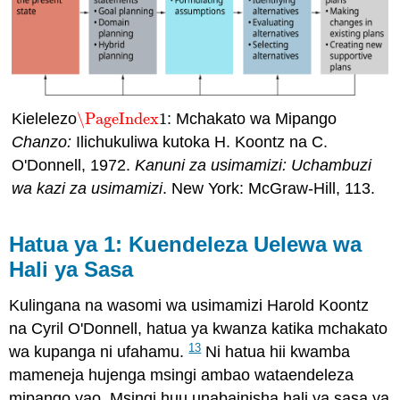
Kielelezo
\PageIndex
1
: Mchakato wa Mipango
\PageIndex
1
Chanzo:
Ilichukuliwa kutoka H. Koontz na C.
O'Donnell, 1972.
Kanuni za usimamizi: Uchambuzi
wa kazi za usimamizi
. New York: McGraw-Hill, 113.
Hatua ya 1: Kuendeleza Uelewa wa
Hali ya Sasa
Kulingana na wasomi wa usimamizi Harold Koontz
na Cyril O'Donnell, hatua ya kwanza katika mchakato
13
wa kupanga ni ufahamu.
Ni hatua hii kwamba
mameneja hujenga msingi ambao wataendeleza
mipango yao. Msingi huu unabainisha hali ya sasa ya