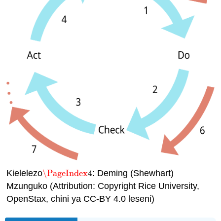
Kielelezo
\PageIndex
4
: Deming (Shewhart)
\PageIndex
4
Mzunguko (Attribution: Copyright Rice University,
OpenStax, chini ya CC-BY 4.0 leseni)