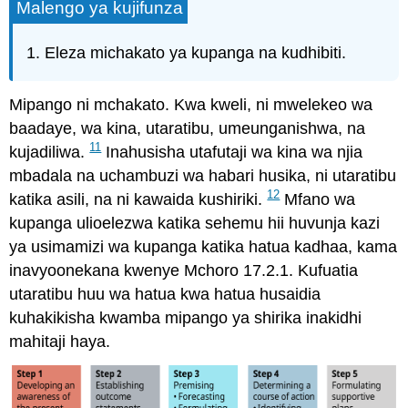
Malengo ya kujifunza
Eleza michakato ya kupanga na kudhibiti.
Mipango ni mchakato. Kwa kweli, ni mwelekeo wa
baadaye, wa kina, utaratibu, umeunganishwa, na
11
kujadiliwa.
Inahusisha utafutaji wa kina wa njia
mbadala na uchambuzi wa habari husika, ni utaratibu
12
katika asili, na ni kawaida kushiriki.
Mfano wa
kupanga ulioelezwa katika sehemu hii huvunja kazi
ya usimamizi wa kupanga katika hatua kadhaa, kama
inavyoonekana kwenye Mchoro 17.2.1. Kufuatia
utaratibu huu wa hatua kwa hatua husaidia
kuhakikisha kwamba mipango ya shirika inakidhi
mahitaji haya.