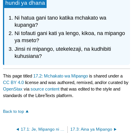
hundi ya dhana
Ni hatua gani tano katika mchakato wa
kupanga?
Ni tofauti gani kati ya lengo, kikoa, na mipango
ya mseto?
Jinsi ni mipango, utekelezaji, na kudhibiti
kuhusiana?
This page titled
17.2: Mchakato wa Mipango
is shared under a
CC BY 4.0
license and was authored, remixed, and/or curated by
OpenStax
via
source content
that was edited to the style and
standards of the LibreTexts platform.
Back to top
17.1: Je, Mipango ni muhimu?
17.3: Aina ya Mipango