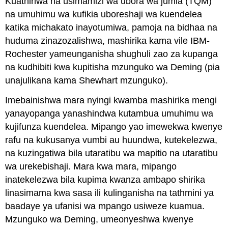
Kuathiriwa na usimamizi wa ubora wa jumla (TQM)
na umuhimu wa kufikia uboreshaji wa kuendelea
katika michakato inayotumiwa, pamoja na bidhaa na
huduma zinazozalishwa, mashirika kama vile IBM-
Rochester yameunganisha shughuli zao za kupanga
na kudhibiti kwa kupitisha mzunguko wa Deming (pia
unajulikana kama Shewhart mzunguko).
Imebainishwa mara nyingi kwamba mashirika mengi
yanayopanga yanashindwa kutambua umuhimu wa
kujifunza kuendelea. Mipango yao imewekwa kwenye
rafu na kukusanya vumbi au huundwa, kutekelezwa,
na kuzingatiwa bila utaratibu wa mapitio na utaratibu
wa urekebishaji. Mara kwa mara, mipango
inatekelezwa bila kupima kwanza ambapo shirika
linasimama kwa sasa ili kulinganisha na tathmini ya
baadaye ya ufanisi wa mpango usiweze kuamua.
Mzunguko wa Deming, umeonyeshwa kwenye