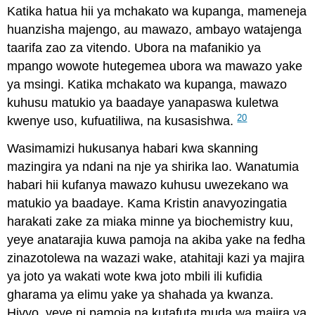
Katika hatua hii ya mchakato wa kupanga, mameneja
huanzisha majengo, au mawazo, ambayo watajenga
taarifa zao za vitendo. Ubora na mafanikio ya
mpango wowote hutegemea ubora wa mawazo yake
ya msingi. Katika mchakato wa kupanga, mawazo
kuhusu matukio ya baadaye yanapaswa kuletwa
20
kwenye uso, kufuatiliwa, na kusasishwa.
Wasimamizi hukusanya habari kwa skanning
mazingira ya ndani na nje ya shirika lao. Wanatumia
habari hii kufanya mawazo kuhusu uwezekano wa
matukio ya baadaye. Kama Kristin anavyozingatia
harakati zake za miaka minne ya biochemistry kuu,
yeye anatarajia kuwa pamoja na akiba yake na fedha
zinazotolewa na wazazi wake, atahitaji kazi ya majira
ya joto ya wakati wote kwa joto mbili ili kufidia
gharama ya elimu yake ya shahada ya kwanza.
Hivyo, yeye ni pamoja na kutafuta muda wa majira ya