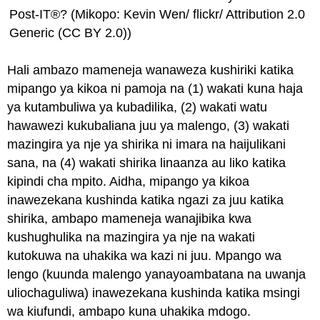
Post-IT®? (Mikopo: Kevin Wen/ flickr/ Attribution 2.0
Generic (CC BY 2.0))
Hali ambazo mameneja wanaweza kushiriki katika
mipango ya kikoa ni pamoja na (1) wakati kuna haja
ya kutambuliwa ya kubadilika, (2) wakati watu
hawawezi kukubaliana juu ya malengo, (3) wakati
mazingira ya nje ya shirika ni imara na haijulikani
sana, na (4) wakati shirika linaanza au liko katika
kipindi cha mpito. Aidha, mipango ya kikoa
inawezekana kushinda katika ngazi za juu katika
shirika, ambapo mameneja wanajibika kwa
kushughulika na mazingira ya nje na wakati
kutokuwa na uhakika wa kazi ni juu. Mpango wa
lengo (kuunda malengo yanayoambatana na uwanja
uliochaguliwa) inawezekana kushinda katika msingi
wa kiufundi, ambapo kuna uhakika mdogo.