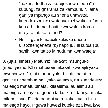
“hakuna fedha za kurejeshewa fedha” ili
kupunguza gharama za kampuni. Ni aina
gani ya mpango au sheria unaweza
kuendeleza kwa wafanyakazi wako kufuata
kutoa huduma thabiti kwa wateja kama
mteja anataka refund?
Ni lini gani kimaadili kukiuka sheria
ulizozitengeneza (b) hapo juu ili kutoa jibu
sahihi kwa tatizo la huduma kwa wateja?
3. (ujuzi binafsi) Matumizi mkakati mzunguko
(maonyesho 9.3) muhtasari mkakati kwa ajili yako
mwenyewe. Je, ni maono yako binafsi na utume
gani? Kuchambua hali yako ya sasa, na kuendeleza
malengo matatu binafsi, kitaaluma, au elimu au
malengo ambayo ungependa kufikia ndani ya miaka
mitano ijayo. Fikiria baadhi ya mikakati ya kufikia
malengo hayo. Ingawa huwezi kutekeleza kwa kweli