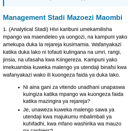
Management Stadi Mazoezi Maombi
1. (Analytical Stadi) Hivi karibuni umekamilisha
mpango wa maendeleo ya uongozi, na kampuni yako
amekupa duka la rejareja kusimamia. Wafanyakazi
katika duka lako ni tofauti kulingana na umri, rangi,
jinsia, na ufasaha kwa Kiingereza. Kampuni yako
imekuambia kuweka malengo ya utendaji binafsi kwa
wafanyakazi wako ili kuongeza faida ya duka lako.
Ni aina gani za vitendo unadhani unapaswa
kuingiza katika mpango wa kuongeza faida
katika mazingira ya rejareja?
Je, unaweza kuweka malengo sawa ya
utendaji kwa majukumu mbalimbali ya
kuhifadhi, kwa mfano washirika wa mauzo
na cashiers?