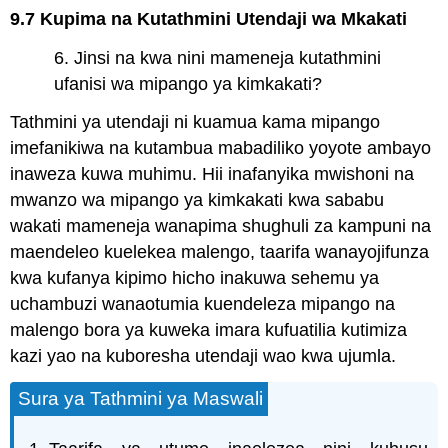
9.7 Kupima na Kutathmini Utendaji wa Mkakati
6. Jinsi na kwa nini mameneja kutathmini
ufanisi wa mipango ya kimkakati?
Tathmini ya utendaji ni kuamua kama mipango
imefanikiwa na kutambua mabadiliko yoyote ambayo
inaweza kuwa muhimu. Hii inafanyika mwishoni na
mwanzo wa mipango ya kimkakati kwa sababu
wakati mameneja wanapima shughuli za kampuni na
maendeleo kuelekea malengo, taarifa wanayojifunza
kwa kufanya kipimo hicho inakuwa sehemu ya
uchambuzi wanaotumia kuendeleza mipango na
malengo bora ya kuweka imara kufuatilia kutimiza
kazi yao na kuboresha utendaji wao kwa ujumla.
Sura ya Tathmini ya Maswali