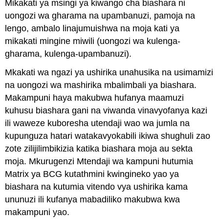
Mikakati ya msingi ya kiwango cha biashara ni
uongozi wa gharama na upambanuzi, pamoja na
lengo, ambalo linajumuishwa na moja kati ya
mikakati mingine miwili (uongozi wa kulenga-
gharama, kulenga-upambanuzi).
Mkakati wa ngazi ya ushirika unahusika na usimamizi
na uongozi wa mashirika mbalimbali ya biashara.
Makampuni haya makubwa hufanya maamuzi
kuhusu biashara gani na viwanda vinavyofanya kazi
ili waweze kuboresha utendaji wao wa jumla na
kupunguza hatari watakavyokabili ikiwa shughuli zao
zote zilijilimbikizia katika biashara moja au sekta
moja. Mkurugenzi Mtendaji wa kampuni hutumia
Matrix ya BCG kutathmini kwingineko yao ya
biashara na kutumia vitendo vya ushirika kama
ununuzi ili kufanya mabadiliko makubwa kwa
makampuni yao.