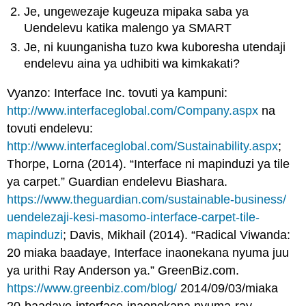
Je, ungewezaje kugeuza mipaka saba ya
Uendelevu katika malengo ya SMART
Je, ni kuunganisha tuzo kwa kuboresha utendaji
endelevu aina ya udhibiti wa kimkakati?
Vyanzo: Interface Inc. tovuti ya kampuni:
http://www.interfaceglobal.com/Company.aspx
na
tovuti endelevu:
http://www.interfaceglobal.com/Sustainability.aspx
;
Thorpe, Lorna (2014). “Interface ni mapinduzi ya tile
ya carpet.” Guardian endelevu Biashara.
https://www.theguardian.com/sustainable-business/
uendelezaji-kesi-masomo-interface-carpet-tile-
mapinduzi
; Davis, Mikhail (2014). “Radical Viwanda:
20 miaka baadaye, Interface inaonekana nyuma juu
ya urithi Ray Anderson ya.” GreenBiz.com.
https://www.greenbiz.com/blog/
2014/09/03/miaka