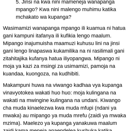
5. Jinsi na kwa nini mameneja wanapanga
mpango? Kwa nini malengo muhimu katika
mchakato wa kupanga?
Wasimamizi wanapanga mpango ili kuamua ni hatua
gani kampuni itafanya ili kufikia lengo maalum.
Mipango inajumuisha maamuzi kuhusu lini na jinsi
gani lengo linapaswa kukamilika na ni rasilimali gani
zitahitajika kufanya hatua iliyopangwa. Mipango ni
moja ya kazi za msingi za usimamizi, pamoja na
kuandaa, kuongoza, na kudhibiti.
Makampuni huwa na viwango kadhaa vya kupanga
vinavyotokea wakati huo huo: moja kulingana na
wakati na mwingine kulingana na undani. Kiwango
cha muda kinaelezwa kwa muda mfupi (ndani ya
mwaka) au mipango ya muda mrefu (zaidi ya mwaka
mzima). Maelezo ya kupanga yanakuwa maalum
zaidi kama meneja anaendelea kushuka katika