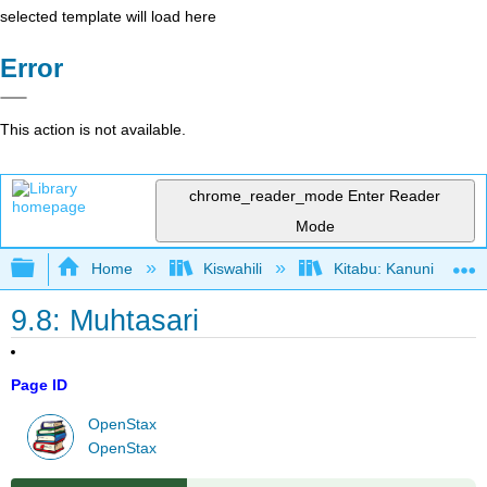
selected template will load here
Error
This action is not available.
chrome_reader_mode
Enter Reader
Mode
Expand/collapse global hierarchy
Home
Kiswahili
Kitabu: Kanuni za Us
9.8: Muhtasari
Page ID
OpenStax
OpenStax