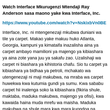
Watch Interface Mkurugenzi Mtendaji Ray
Anderson sasa maono yake kwa Interface, Inc.
https://www.youtube.com/watch?v=NskixbVn0BE
Interface, Inc. ni mtengenezaji mkubwa duniani wa
tile ya carpet. Makao yake makuu huko Atlanta,
Georgia, kampuni ya kimataifa inazalisha aina ya
carpet ambayo mamilioni ya majengo ya kibiashara
ya aina zote yana juu ya sakafu zao. Uzalishaji wa
carpet ni biashara ya kihistoria chafu. Sio tu carpet ya
kibiashara ya bidhaa ya petroli, mchakato wa
utengenezaji ni maji makubwa, na mraba wa carpet
huwekwa kwa kutumia gundi ya sumu. Kwa sababu
carpet hii inalenga soko la kibiashara (fikiria shule,
maktaba, maduka makubwa, majengo ya ofisi), kwa
kawaida haina muda mrefu wa maisha. Maduka
makubwa na shule mara kwa mara kuondoa na