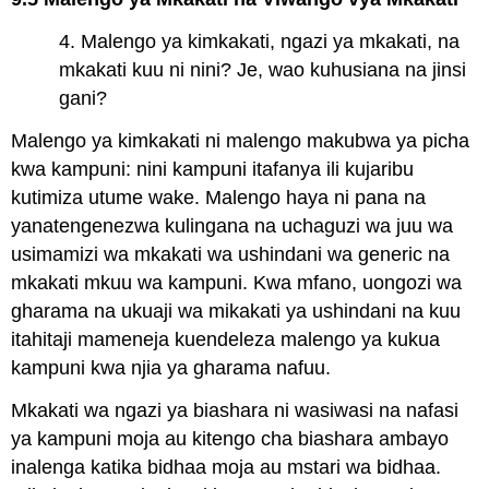
4. Malengo ya kimkakati, ngazi ya mkakati, na
mkakati kuu ni nini? Je, wao kuhusiana na jinsi
gani?
Malengo ya kimkakati ni malengo makubwa ya picha
kwa kampuni: nini kampuni itafanya ili kujaribu
kutimiza utume wake. Malengo haya ni pana na
yanatengenezwa kulingana na uchaguzi wa juu wa
usimamizi wa mkakati wa ushindani wa generic na
mkakati mkuu wa kampuni. Kwa mfano, uongozi wa
gharama na ukuaji wa mikakati ya ushindani na kuu
itahitaji mameneja kuendeleza malengo ya kukua
kampuni kwa njia ya gharama nafuu.
Mkakati wa ngazi ya biashara ni wasiwasi na nafasi
ya kampuni moja au kitengo cha biashara ambayo
inalenga katika bidhaa moja au mstari wa bidhaa.