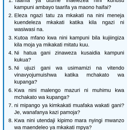
Taarifa ya utume inaelezea nini kuhusu
kampuni ambayo taarifa ya maono haifai?
Eleza ngazi tatu za mkakati na nini meneja
kuendeleza mkakati katika kila ngazi ni
wasiwasi na.
Kutoa mfano kwa nini kampuni bila kujiingiza
kila moja ya mikakati mitatu kuu.
Ni hatua gani zinaweza kusaidia kampuni
kukua?
Ni ujuzi gani wa usimamizi na vitendo
vinavyojumuishwa katika mchakato wa
kupanga?
Kwa nini malengo mazuri ni muhimu kwa
mchakato wa kupanga?
ni mipango ya kimkakati muafaka wakati gani?
Je, wanafanya kazi pamoja?
Kwa nini utendaji kipimo mara nyingi mwanzo
wa maendeleo ya mkakati mpya?