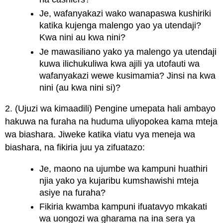
Je, wafanyakazi wako wanapaswa kushiriki
katika kujenga malengo yao ya utendaji?
Kwa nini au kwa nini?
Je mawasiliano yako ya malengo ya utendaji
kuwa ilichukuliwa kwa ajili ya utofauti wa
wafanyakazi wewe kusimamia? Jinsi na kwa
nini (au kwa nini si)?
2. (Ujuzi wa kimaadili) Pengine umepata hali ambayo
hakuwa na furaha na huduma uliyopokea kama mteja
wa biashara. Jiweke katika viatu vya meneja wa
biashara, na fikiria juu ya zifuatazo:
Je, maono na ujumbe wa kampuni huathiri
njia yako ya kujaribu kumshawishi mteja
asiye na furaha?
Fikiria kwamba kampuni ifuatavyo mkakati
wa uongozi wa gharama na ina sera ya