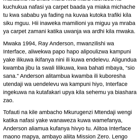
kuchukua nafasi ya carpet baada ya miaka michache
tu kwa sababu ya fading na kuvaa kutoka trafiki kila
siku mguu. Hii inaweka mamilioni ya miguu ya mraba
ya carpet zamani katika uwanja wa ardhi kila mwaka.
Mwaka 1994, Ray Anderson, mwanzilishi wa
Interface, aliwekwa papo hapo alipoulizwa kampuni
yake ilikuwa ikifanya nini ili kuwa endelevu. Aligundua
kwamba jibu la swali lilikuwa, kwa bahati mbaya, “sio
sana.” Anderson alitambua kwamba ili kuboresha
utendaji wa uendelevu wa kampuni hiyo, Interface
ingekuwa na kutafakari upya kila sehemu ya biashara
zao.
Tofauti na kile ambacho Mkurugenzi Mtendaji wengi
katika nafasi yake wanaweza kuwa wamefanya,
Anderson aliamua kufanya hivyo tu. Alitoa Interface
maono mapya, ambayo aliita Mission Zero. Lengo