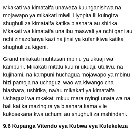
Mkakati wa kimataifa unaweza kuunganishwa na
mojawapo ya mikakati miwili iliyopita ili kuingiza
shughuli za kimataifa katika biashara au shirika.
Mkakati wa kimataifa unajibu maswali ya nchi gani au
nchi zinazofanya kazi na jinsi ya kufanikiwa katika
shughuli za kigeni.
Grand mikakati muhtasari mbinu ya ukuaji wa
kampuni. Mikakati mitatu kuu ni ukuaji, utulivu, na
kujihami, na kampuni huchagua mojawapo ya mbinu
hizi pamoja na uchaguzi wao wa kiwango cha
biashara, ushirika, na/au mikakati ya kimataifa.
Uchaguzi wa mkakati mkuu mara nyingi unatajwa na
hali katika mazingira ya biashara kama vile
kukosekana kwa uchumi au shughuli za mshindani.
9.6 Kupanga Vitendo vya Kubwa vya Kutekeleza