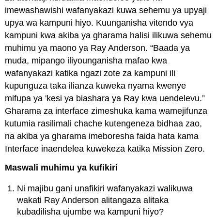
imewashawishi wafanyakazi kuwa sehemu ya upyaji
upya wa kampuni hiyo. Kuunganisha vitendo vya
kampuni kwa akiba ya gharama halisi ilikuwa sehemu
muhimu ya maono ya Ray Anderson. “Baada ya
muda, mipango iliyounganisha mafao kwa
wafanyakazi katika ngazi zote za kampuni ili
kupunguza taka ilianza kuweka nyama kwenye
mifupa ya 'kesi ya biashara ya Ray kwa uendelevu.”
Gharama za interface zimeshuka kama wamejifunza
kutumia rasilimali chache kutengeneza bidhaa zao,
na akiba ya gharama imeboresha faida hata kama
Interface inaendelea kuwekeza katika Mission Zero.
Maswali muhimu ya kufikiri
Ni majibu gani unafikiri wafanyakazi walikuwa
wakati Ray Anderson alitangaza alitaka
kubadilisha ujumbe wa kampuni hiyo?