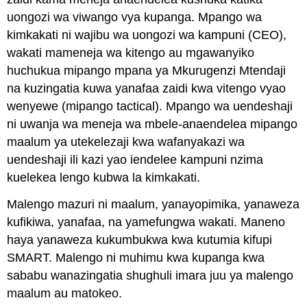
uongozi wa viwango vya kupanga. Mpango wa
kimkakati ni wajibu wa uongozi wa kampuni (CEO),
wakati mameneja wa kitengo au mgawanyiko
huchukua mipango mpana ya Mkurugenzi Mtendaji
na kuzingatia kuwa yanafaa zaidi kwa vitengo vyao
wenyewe (mipango tactical). Mpango wa uendeshaji
ni uwanja wa meneja wa mbele-anaendelea mipango
maalum ya utekelezaji kwa wafanyakazi wa
uendeshaji ili kazi yao iendelee kampuni nzima
kuelekea lengo kubwa la kimkakati.
Malengo mazuri ni maalum, yanayopimika, yanaweza
kufikiwa, yanafaa, na yamefungwa wakati. Maneno
haya yanaweza kukumbukwa kwa kutumia kifupi
SMART. Malengo ni muhimu kwa kupanga kwa
sababu wanazingatia shughuli imara juu ya malengo
maalum au matokeo.