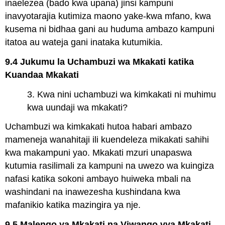
inaelezea (bado kwa upana) jinsi kampuni
inavyotarajia kutimiza maono yake-kwa mfano, kwa
kusema ni bidhaa gani au huduma ambazo kampuni
itatoa au wateja gani inataka kutumikia.
9.4 Jukumu la Uchambuzi wa Mkakati katika
Kuandaa Mkakati
3. Kwa nini uchambuzi wa kimkakati ni muhimu
kwa uundaji wa mkakati?
Uchambuzi wa kimkakati hutoa habari ambazo
mameneja wanahitaji ili kuendeleza mikakati sahihi
kwa makampuni yao. Mkakati mzuri unapaswa
kutumia rasilimali za kampuni na uwezo wa kuingiza
nafasi katika sokoni ambayo huiweka mbali na
washindani na inawezesha kushindana kwa
mafanikio katika mazingira ya nje.
9.5 Malengo ya Mkakati na Viwango vya Mkakati