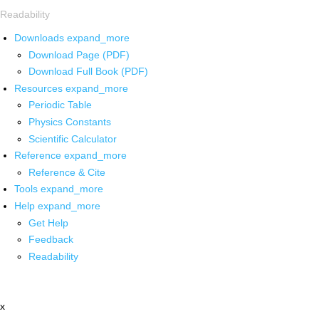
Readability
Downloads
expand_more
Download Page (PDF)
Download Full Book (PDF)
Resources
expand_more
Periodic Table
Physics Constants
Scientific Calculator
Reference
expand_more
Reference & Cite
Tools
expand_more
Help
expand_more
Get Help
Feedback
Readability
x