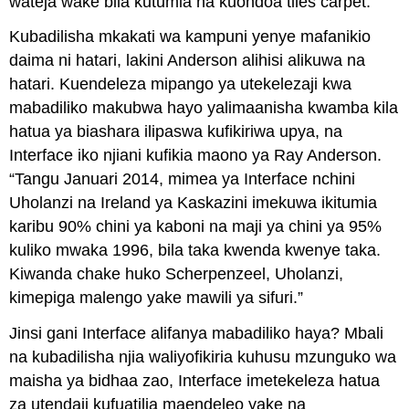
wateja wake bila kutumia na kuondoa tiles carpet.
Kubadilisha mkakati wa kampuni yenye mafanikio
daima ni hatari, lakini Anderson alihisi alikuwa na
hatari. Kuendeleza mipango ya utekelezaji kwa
mabadiliko makubwa hayo yalimaanisha kwamba kila
hatua ya biashara ilipaswa kufikiriwa upya, na
Interface iko njiani kufikia maono ya Ray Anderson.
“Tangu Januari 2014, mimea ya Interface nchini
Uholanzi na Ireland ya Kaskazini imekuwa ikitumia
karibu 90% chini ya kaboni na maji ya chini ya 95%
kuliko mwaka 1996, bila taka kwenda kwenye taka.
Kiwanda chake huko Scherpenzeel, Uholanzi,
kimepiga malengo yake mawili ya sifuri.”
Jinsi gani Interface alifanya mabadiliko haya? Mbali
na kubadilisha njia waliyofikiria kuhusu mzunguko wa
maisha ya bidhaa zao, Interface imetekeleza hatua
za utendaji kufuatilia maendeleo yake na