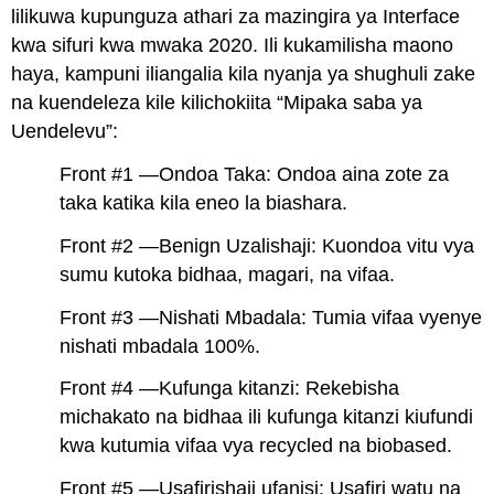
lilikuwa kupunguza athari za mazingira ya Interface
kwa sifuri kwa mwaka 2020. Ili kukamilisha maono
haya, kampuni iliangalia kila nyanja ya shughuli zake
na kuendeleza kile kilichokiita “Mipaka saba ya
Uendelevu”:
Front #1 —Ondoa Taka: Ondoa aina zote za
taka katika kila eneo la biashara.
Front #2 —Benign Uzalishaji: Kuondoa vitu vya
sumu kutoka bidhaa, magari, na vifaa.
Front #3 —Nishati Mbadala: Tumia vifaa vyenye
nishati mbadala 100%.
Front #4 —Kufunga kitanzi: Rekebisha
michakato na bidhaa ili kufunga kitanzi kiufundi
kwa kutumia vifaa vya recycled na biobased.
Front #5 —Usafirishaji ufanisi: Usafiri watu na