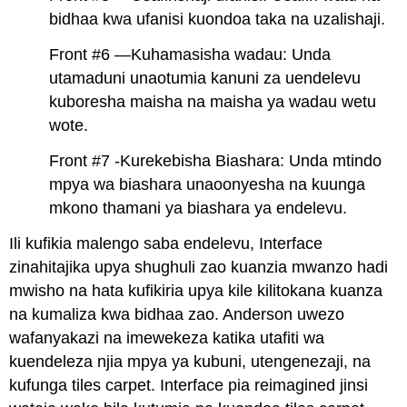
bidhaa kwa ufanisi kuondoa taka na uzalishaji.
Front #6 —Kuhamasisha wadau: Unda
utamaduni unaotumia kanuni za uendelevu
kuboresha maisha na maisha ya wadau wetu
wote.
Front #7 -Kurekebisha Biashara: Unda mtindo
mpya wa biashara unaoonyesha na kuunga
mkono thamani ya biashara ya endelevu.
Ili kufikia malengo saba endelevu, Interface
zinahitajika upya shughuli zao kuanzia mwanzo hadi
mwisho na hata kufikiria upya kile kilitokana kuanza
na kumaliza kwa bidhaa zao. Anderson uwezo
wafanyakazi na imewekeza katika utafiti wa
kuendeleza njia mpya ya kubuni, utengenezaji, na
kufunga tiles carpet. Interface pia reimagined jinsi