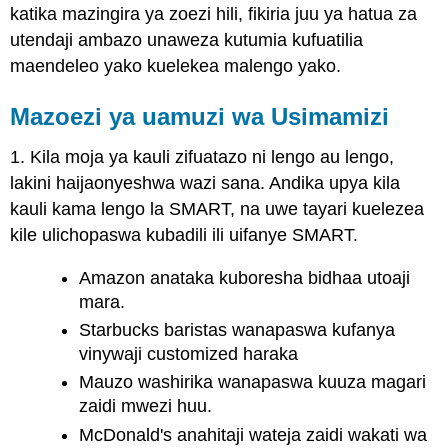
katika mazingira ya zoezi hili, fikiria juu ya hatua za
utendaji ambazo unaweza kutumia kufuatilia
maendeleo yako kuelekea malengo yako.
Mazoezi ya uamuzi wa Usimamizi
1. Kila moja ya kauli zifuatazo ni lengo au lengo,
lakini haijaonyeshwa wazi sana. Andika upya kila
kauli kama lengo la SMART, na uwe tayari kuelezea
kile ulichopaswa kubadili ili uifanye SMART.
Amazon anataka kuboresha bidhaa utoaji
mara.
Starbucks baristas wanapaswa kufanya
vinywaji customized haraka
Mauzo washirika wanapaswa kuuza magari
zaidi mwezi huu.
McDonald's anahitaji wateja zaidi wakati wa