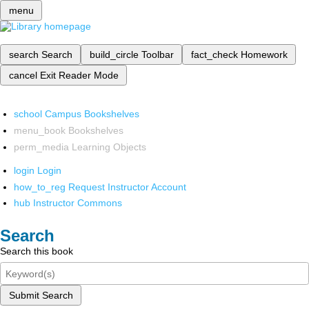
menu
search
Search
build_circle
Toolbar
fact_check
Homework
cancel
Exit Reader Mode
school
Campus Bookshelves
menu_book
Bookshelves
perm_media
Learning Objects
login
Login
how_to_reg
Request Instructor Account
hub
Instructor Commons
Search
Search this book
Submit Search