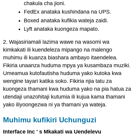
chakula cha jioni.
FedEx anataka kushindana na UPS.
Boxed anataka kufikia wateja zaidi.
Lyft anataka kuongeza mapato.
2. Wajasiriamali lazima wawe na wasomi wa
kimkakati ili kuendeleza mipango na malengo
muhimu ili kuanza biashara ambayo itaendelea.
Fikiria unaanza huduma mpya ya kusambaza muziki.
Umeamua kutofautisha huduma yako kutoka kwa
wengine tayari katika soko. Fikiria njia tatu za
kuongeza thamani kwa huduma yako na pia hatua za
utendaji unazohitaji kutumia ili kujua kama thamani
yako iliyoongezwa ni ya thamani ya wateja.
Muhimu kufikiri Uchunguzi
Interface Inc ' s Mkakati wa Uendelevu