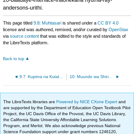
20-baadaye-interface-inaonekana nyuma-ray-
andersons-urithi.
This page titled
9.8: Muhtasari
is shared under a
CC BY 4.0
license and was authored, remixed, and/or curated by
OpenStax
via
source content
that was edited to the style and standards of
the LibreTexts platform.
Back to top
9.7: Kupima na Kutathmini Utendaji wa Mkakati
10: Muundo wa Shirika na Mabadiliko
The LibreTexts libraries are
Powered by NICE CXone Expert
and
are supported by the Department of Education Open Textbook Pilot
Project, the UC Davis Office of the Provost, the UC Davis Library,
the California State University Affordable Learning Solutions
Program, and Merlot. We also acknowledge previous National
Science Foundation support under grant numbers 1246120,