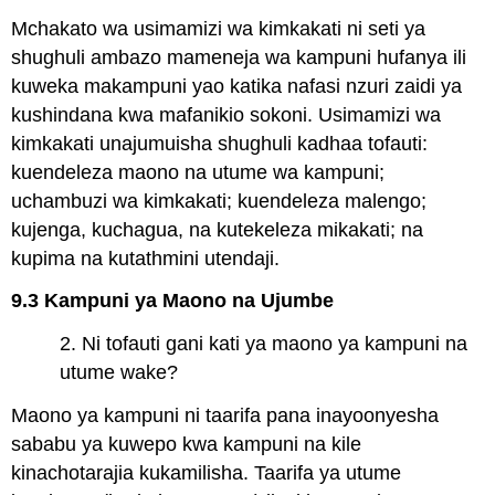
Mchakato wa usimamizi wa kimkakati ni seti ya
shughuli ambazo mameneja wa kampuni hufanya ili
kuweka makampuni yao katika nafasi nzuri zaidi ya
kushindana kwa mafanikio sokoni. Usimamizi wa
kimkakati unajumuisha shughuli kadhaa tofauti:
kuendeleza maono na utume wa kampuni;
uchambuzi wa kimkakati; kuendeleza malengo;
kujenga, kuchagua, na kutekeleza mikakati; na
kupima na kutathmini utendaji.
9.3 Kampuni ya Maono na Ujumbe
2. Ni tofauti gani kati ya maono ya kampuni na
utume wake?
Maono ya kampuni ni taarifa pana inayoonyesha
sababu ya kuwepo kwa kampuni na kile
kinachotarajia kukamilisha. Taarifa ya utume