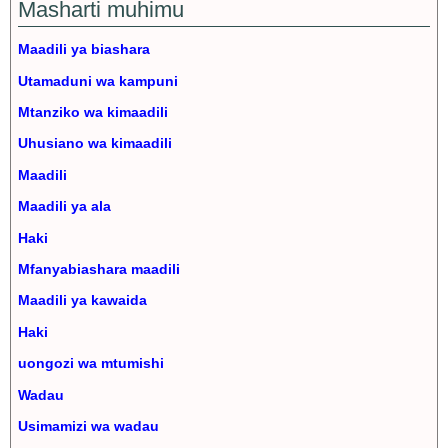
Masharti muhimu
Maadili ya biashara
Utamaduni wa kampuni
Mtanziko wa kimaadili
Uhusiano wa kimaadili
Maadili
Maadili ya ala
Haki
Mfanyabiashara maadili
Maadili ya kawaida
Haki
uongozi wa mtumishi
Wadau
Usimamizi wa wadau