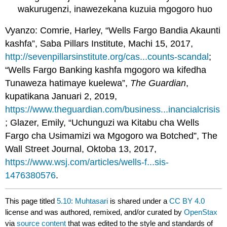
wakurugenzi, inawezekana kuzuia mgogoro huo
Vyanzo: Comrie, Harley, “Wells Fargo Bandia Akaunti
kashfa”, Saba Pillars Institute, Machi 15, 2017,
http://sevenpillarsinstitute.org/cas...counts-scandal
;
“Wells Fargo Banking kashfa mgogoro wa kifedha
Tunaweza hatimaye kuelewa”,
The Guardian
,
kupatikana Januari 2, 2019,
https://www.theguardian.com/business...inancialcrisis
; Glazer, Emily, “Uchunguzi wa Kitabu cha Wells
Fargo cha Usimamizi wa Mgogoro wa Botched”, The
Wall Street Journal, Oktoba 13, 2017,
https://www.wsj.com/articles/wells-f...sis-
1476380576
.
This page titled
5.10: Muhtasari
is shared under a
CC BY 4.0
license and was authored, remixed, and/or curated by
OpenStax
via
source content
that was edited to the style and standards of