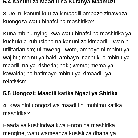
5.4 Kanuni za Maadili na Kufanya Maamuzi
3. Je, ni kanuni kuu za kimaadili ambazo zinaweza
kuongoza watu binafsi na mashirika?
Kuna mbinu nyingi kwa watu binafsi na mashirika ya
kuchukua kuhusiana na kanuni za kimaadili. Wao ni
utilitarianism; ulimwengu wote, ambayo ni mbinu ya
wajibu; mbinu ya haki, ambayo inachukua mbinu ya
maadili na ya kisheria; haki; wema; mema ya
kawaida; na hatimaye mbinu ya kimaadili ya
relativism.
5.5 Uongozi: Maadili katika Ngazi ya Shirika
4. Kwa nini uongozi wa maadili ni muhimu katika
mashirika?
Baada ya kushindwa kwa Enron na mashirika
mengine, watu wameanza kusisitiza dhana ya