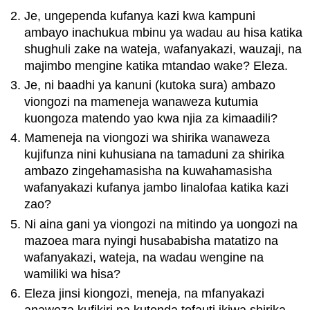
Je, ungependa kufanya kazi kwa kampuni
ambayo inachukua mbinu ya wadau au hisa katika
shughuli zake na wateja, wafanyakazi, wauzaji, na
majimbo mengine katika mtandao wake? Eleza.
Je, ni baadhi ya kanuni (kutoka sura) ambazo
viongozi na mameneja wanaweza kutumia
kuongoza matendo yao kwa njia za kimaadili?
Mameneja na viongozi wa shirika wanaweza
kujifunza nini kuhusiana na tamaduni za shirika
ambazo zingehamasisha na kuwahamasisha
wafanyakazi kufanya jambo linalofaa katika kazi
zao?
Ni aina gani ya viongozi na mitindo ya uongozi na
mazoea mara nyingi husababisha matatizo na
wafanyakazi, wateja, na wadau wengine na
wamiliki wa hisa?
Eleza jinsi kiongozi, meneja, na mfanyakazi