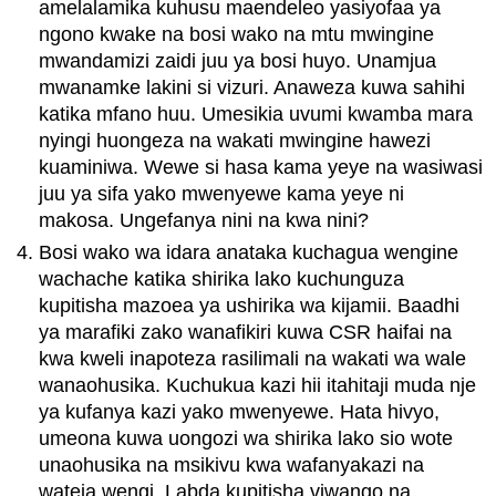
amelalamika kuhusu maendeleo yasiyofaa ya
ngono kwake na bosi wako na mtu mwingine
mwandamizi zaidi juu ya bosi huyo. Unamjua
mwanamke lakini si vizuri. Anaweza kuwa sahihi
katika mfano huu. Umesikia uvumi kwamba mara
nyingi huongeza na wakati mwingine hawezi
kuaminiwa. Wewe si hasa kama yeye na wasiwasi
juu ya sifa yako mwenyewe kama yeye ni
makosa. Ungefanya nini na kwa nini?
Bosi wako wa idara anataka kuchagua wengine
wachache katika shirika lako kuchunguza
kupitisha mazoea ya ushirika wa kijamii. Baadhi
ya marafiki zako wanafikiri kuwa CSR haifai na
kwa kweli inapoteza rasilimali na wakati wa wale
wanaohusika. Kuchukua kazi hii itahitaji muda nje
ya kufanya kazi yako mwenyewe. Hata hivyo,
umeona kuwa uongozi wa shirika lako sio wote
unaohusika na msikivu kwa wafanyakazi na
wateja wengi. Labda kupitisha viwango na