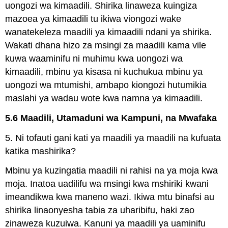
uongozi wa kimaadili. Shirika linaweza kuingiza
mazoea ya kimaadili tu ikiwa viongozi wake
wanatekeleza maadili ya kimaadili ndani ya shirika.
Wakati dhana hizo za msingi za maadili kama vile
kuwa waaminifu ni muhimu kwa uongozi wa
kimaadili, mbinu ya kisasa ni kuchukua mbinu ya
uongozi wa mtumishi, ambapo kiongozi hutumikia
maslahi ya wadau wote kwa namna ya kimaadili.
5.6 Maadili, Utamaduni wa Kampuni, na Mwafaka
5. Ni tofauti gani kati ya maadili ya maadili na kufuata
katika mashirika?
Mbinu ya kuzingatia maadili ni rahisi na ya moja kwa
moja. Inatoa uadilifu wa msingi kwa mshiriki kwani
imeandikwa kwa maneno wazi. Ikiwa mtu binafsi au
shirika linaonyesha tabia za uharibifu, haki zao
zinaweza kuzuiwa. Kanuni ya maadili ya uaminifu