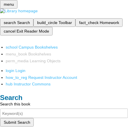
menu
search
Search
build_circle
Toolbar
fact_check
Homework
cancel
Exit Reader Mode
school
Campus Bookshelves
menu_book
Bookshelves
perm_media
Learning Objects
login
Login
how_to_reg
Request Instructor Account
hub
Instructor Commons
Search
Search this book
Submit Search