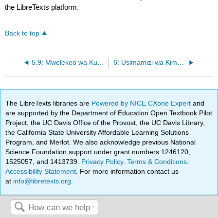
the LibreTexts platform.
Back to top
5.9: Mwelekeo wa Kujitokeza katika Maadili, CSR, na Mwafaka
6: Usimamizi wa Kimataifa
The LibreTexts libraries are
Powered by NICE CXone Expert
and
are supported by the Department of Education Open Textbook Pilot
Project, the UC Davis Office of the Provost, the UC Davis Library,
the California State University Affordable Learning Solutions
Program, and Merlot. We also acknowledge previous National
Science Foundation support under grant numbers 1246120,
1525057, and 1413739.
Privacy Policy
.
Terms & Conditions
.
Accessibility Statement
. For more information contact us
at
info@libretexts.org
.