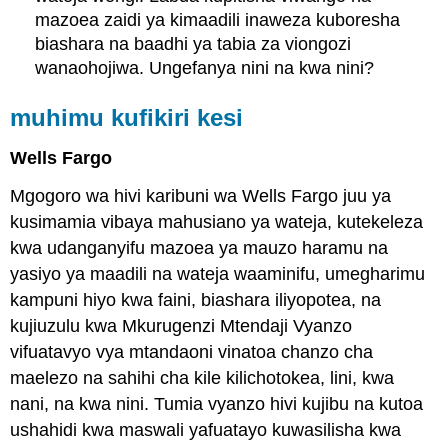
mazoea zaidi ya kimaadili inaweza kuboresha
biashara na baadhi ya tabia za viongozi
wanaohojiwa. Ungefanya nini na kwa nini?
muhimu kufikiri kesi
Wells Fargo
Mgogoro wa hivi karibuni wa Wells Fargo juu ya
kusimamia vibaya mahusiano ya wateja, kutekeleza
kwa udanganyifu mazoea ya mauzo haramu na
yasiyo ya maadili na wateja waaminifu, umegharimu
kampuni hiyo kwa faini, biashara iliyopotea, na
kujiuzulu kwa Mkurugenzi Mtendaji Vyanzo
vifuatavyo vya mtandaoni vinatoa chanzo cha
maelezo na sahihi cha kile kilichotokea, lini, kwa
nani, na kwa nini. Tumia vyanzo hivi kujibu na kutoa
ushahidi kwa maswali yafuatayo kuwasilisha kwa