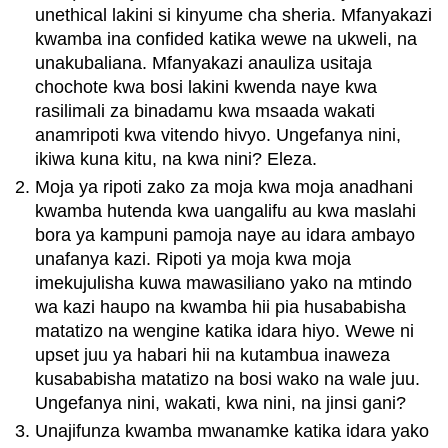
unethical lakini si kinyume cha sheria. Mfanyakazi
kwamba ina confided katika wewe na ukweli, na
unakubaliana. Mfanyakazi anauliza usitaja
chochote kwa bosi lakini kwenda naye kwa
rasilimali za binadamu kwa msaada wakati
anamripoti kwa vitendo hivyo. Ungefanya nini,
ikiwa kuna kitu, na kwa nini? Eleza.
Moja ya ripoti zako za moja kwa moja anadhani
kwamba hutenda kwa uangalifu au kwa maslahi
bora ya kampuni pamoja naye au idara ambayo
unafanya kazi. Ripoti ya moja kwa moja
imekujulisha kuwa mawasiliano yako na mtindo
wa kazi haupo na kwamba hii pia husababisha
matatizo na wengine katika idara hiyo. Wewe ni
upset juu ya habari hii na kutambua inaweza
kusababisha matatizo na bosi wako na wale juu.
Ungefanya nini, wakati, kwa nini, na jinsi gani?
Unajifunza kwamba mwanamke katika idara yako