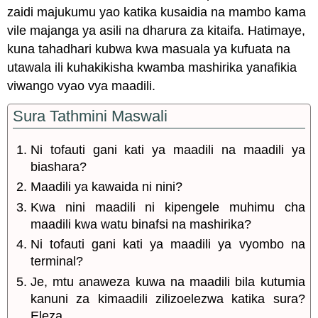
zaidi majukumu yao katika kusaidia na mambo kama
vile majanga ya asili na dharura za kitaifa. Hatimaye,
kuna tahadhari kubwa kwa masuala ya kufuata na
utawala ili kuhakikisha kwamba mashirika yanafikia
viwango vyao vya maadili.
Sura Tathmini Maswali
Ni tofauti gani kati ya maadili na maadili ya
biashara?
Maadili ya kawaida ni nini?
Kwa nini maadili ni kipengele muhimu cha
maadili kwa watu binafsi na mashirika?
Ni tofauti gani kati ya maadili ya vyombo na
terminal?
Je, mtu anaweza kuwa na maadili bila kutumia
kanuni za kimaadili zilizoelezwa katika sura?
Eleza.