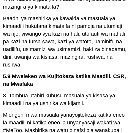
mazingira ya kimataifa?
Baadhi ya mashirika ya kawaida ya masuala ya
kimaadili hukutana kimataifa ni pamoja na utumiaji
wa nje, viwango vya kazi na hali, utofauti wa mahali
pa kazi na fursa sawa, kazi ya watoto, uaminifu na
uadilifu, usimamizi wa usimamizi, haki za binadamu,
dini, uwanja wa kisiasa, mazingira, rushwa, na
rushwa.
5.9 Mwelekeo wa Kujitokeza katika Maadili, CSR,
na Mwafaka
8. Tambua utabiri kuhusu masuala ya kisasa ya
kimaadili na ya ushirika wa kijamii.
Miongoni mwa masuala yanayojitokeza katika eneo
la maadili ni katika eneo la unyanyasaji wakati wa
#MeToo. Mashirika na watu binafsi pia wanakubali