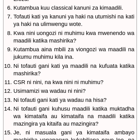
Kutambua kuu classical kanuni za kimaadili.
Tofauti kati ya kanuni ya haki na utumishi na kati
ya haki na ulimwengu wote.
Kwa nini uongozi ni muhimu kwa mwenendo wa
maadili katika mashirika?
Kutambua aina mbili za viongozi wa maadili na
jukumu muhimu kila ina.
Ni tofauti gani kati ya maadili na kufuata katika
mashirika?
CSR ni nini, na kwa nini ni muhimu?
Usimamizi wa wadau ni nini?
Ni tofauti gani kati ya wadau na hisa?
Ni tofauti gani kuhusu maadili katika muktadha
wa kimataifa au kimataifa na maadili katika
mazingira ya kitaifa au mazingira?
Je, ni masuala gani ya kimataifa ambayo