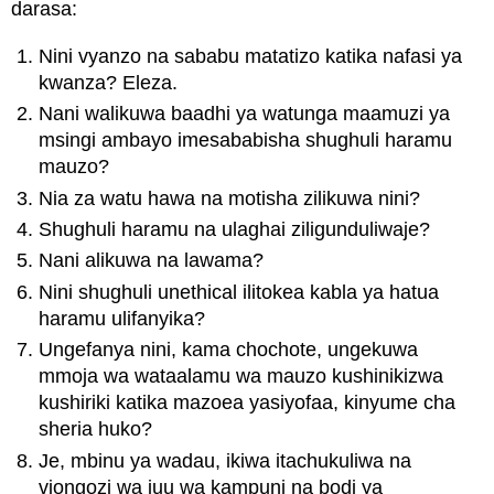
darasa:
Nini vyanzo na sababu matatizo katika nafasi ya
kwanza? Eleza.
Nani walikuwa baadhi ya watunga maamuzi ya
msingi ambayo imesababisha shughuli haramu
mauzo?
Nia za watu hawa na motisha zilikuwa nini?
Shughuli haramu na ulaghai ziligunduliwaje?
Nani alikuwa na lawama?
Nini shughuli unethical ilitokea kabla ya hatua
haramu ulifanyika?
Ungefanya nini, kama chochote, ungekuwa
mmoja wa wataalamu wa mauzo kushinikizwa
kushiriki katika mazoea yasiyofaa, kinyume cha
sheria huko?
Je, mbinu ya wadau, ikiwa itachukuliwa na
viongozi wa juu wa kampuni na bodi ya