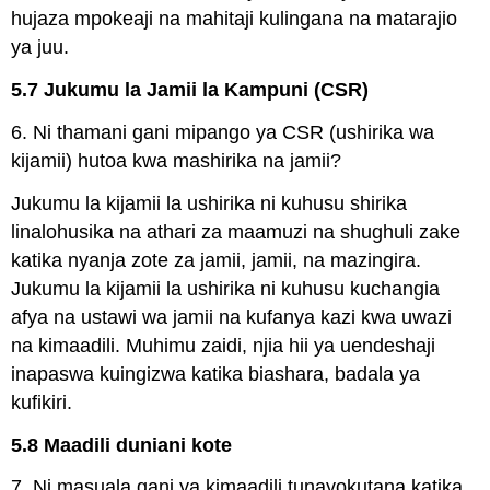
hujaza mpokeaji na mahitaji kulingana na matarajio
ya juu.
5.7 Jukumu la Jamii la Kampuni (CSR)
6. Ni thamani gani mipango ya CSR (ushirika wa
kijamii) hutoa kwa mashirika na jamii?
Jukumu la kijamii la ushirika ni kuhusu shirika
linalohusika na athari za maamuzi na shughuli zake
katika nyanja zote za jamii, jamii, na mazingira.
Jukumu la kijamii la ushirika ni kuhusu kuchangia
afya na ustawi wa jamii na kufanya kazi kwa uwazi
na kimaadili. Muhimu zaidi, njia hii ya uendeshaji
inapaswa kuingizwa katika biashara, badala ya
kufikiri.
5.8 Maadili duniani kote
7. Ni masuala gani ya kimaadili tunayokutana katika