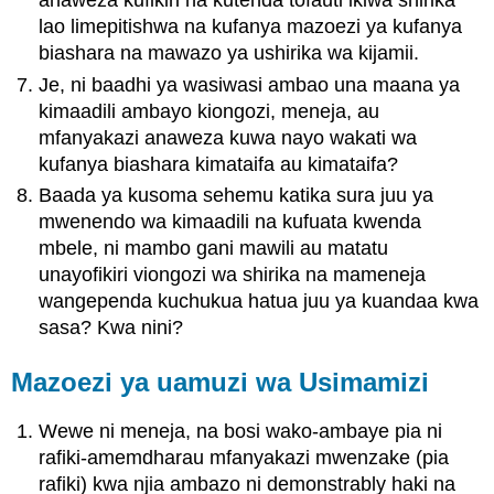
anaweza kufikiri na kutenda tofauti ikiwa shirika
lao limepitishwa na kufanya mazoezi ya kufanya
biashara na mawazo ya ushirika wa kijamii.
Je, ni baadhi ya wasiwasi ambao una maana ya
kimaadili ambayo kiongozi, meneja, au
mfanyakazi anaweza kuwa nayo wakati wa
kufanya biashara kimataifa au kimataifa?
Baada ya kusoma sehemu katika sura juu ya
mwenendo wa kimaadili na kufuata kwenda
mbele, ni mambo gani mawili au matatu
unayofikiri viongozi wa shirika na mameneja
wangependa kuchukua hatua juu ya kuandaa kwa
sasa? Kwa nini?
Mazoezi ya uamuzi wa Usimamizi
Wewe ni meneja, na bosi wako-ambaye pia ni
rafiki-amemdharau mfanyakazi mwenzake (pia
rafiki) kwa njia ambazo ni demonstrably haki na