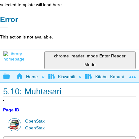
selected template will load here
Error
This action is not available.
chrome_reader_mode
Enter Reader
Mode
Expand/collapse global hierarchy
Home
Kiswahili
Kitabu: Kanuni za Us
5.10: Muhtasari
Page ID
OpenStax
OpenStax