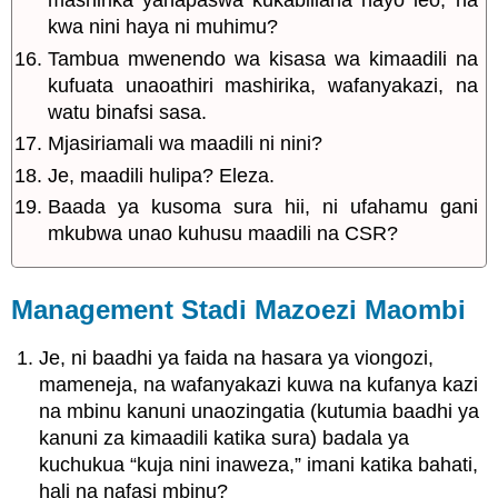
mashirika yanapaswa kukabiliana nayo leo, na
kwa nini haya ni muhimu?
Tambua mwenendo wa kisasa wa kimaadili na
kufuata unaoathiri mashirika, wafanyakazi, na
watu binafsi sasa.
Mjasiriamali wa maadili ni nini?
Je, maadili hulipa? Eleza.
Baada ya kusoma sura hii, ni ufahamu gani
mkubwa unao kuhusu maadili na CSR?
Management Stadi Mazoezi Maombi
Je, ni baadhi ya faida na hasara ya viongozi,
mameneja, na wafanyakazi kuwa na kufanya kazi
na mbinu kanuni unaozingatia (kutumia baadhi ya
kanuni za kimaadili katika sura) badala ya
kuchukua “kuja nini inaweza,” imani katika bahati,
hali na nafasi mbinu?