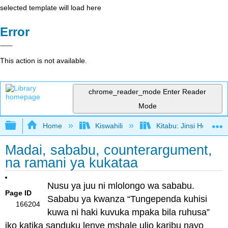
selected template will load here
Error
This action is not available.
chrome_reader_mode
Enter Reader
Mode
Expand/collapse global hierarchy
Home
Kiswahili
Kitabu: Jinsi Hoja Ka
Madai, sababu, counterargument,
na ramani ya kukataa
Nusu ya juu ni mlolongo wa sababu.
Page ID
Sababu ya kwanza “Tungependa kuhisi
166204
kuwa ni haki kuvuka mpaka bila ruhusa”
iko katika sanduku lenye mshale ulio karibu nayo