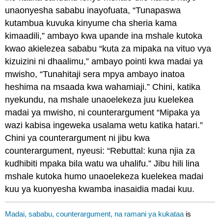
unaonyesha sababu inayofuata, “Tunapaswa
kutambua kuvuka kinyume cha sheria kama
kimaadili,” ambayo kwa upande ina mshale kutoka
kwao akielezea sababu “kuta za mipaka na vituo vya
kizuizini ni dhaalimu,” ambayo pointi kwa madai ya
mwisho, “Tunahitaji sera mpya ambayo inatoa
heshima na msaada kwa wahamiaji.” Chini, katika
nyekundu, na mshale unaoelekeza juu kuelekea
madai ya mwisho, ni counterargument “Mipaka ya
wazi kabisa ingeweka usalama wetu katika hatari.”
Chini ya counterargument ni jibu kwa
counterargument, nyeusi: “Rebuttal: kuna njia za
kudhibiti mpaka bila watu wa uhalifu.” Jibu hili lina
mshale kutoka humo unaoelekeza kuelekea madai
kuu ya kuonyesha kwamba inasaidia madai kuu.
Madai, sababu, counterargument, na ramani ya kukataa
is