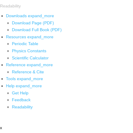
Readability
Downloads
expand_more
Download Page (PDF)
Download Full Book (PDF)
Resources
expand_more
Periodic Table
Physics Constants
Scientific Calculator
Reference
expand_more
Reference & Cite
Tools
expand_more
Help
expand_more
Get Help
Feedback
Readability
x