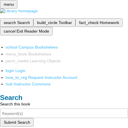
menu
search
Search
build_circle
Toolbar
fact_check
Homework
cancel
Exit Reader Mode
school
Campus Bookshelves
menu_book
Bookshelves
perm_media
Learning Objects
login
Login
how_to_reg
Request Instructor Account
hub
Instructor Commons
Search
Search this book
Submit Search