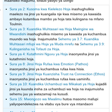
maandiko magumu, tofauti yasiyo ya uongo
Sura ya 2: Kusoma kwa Kielelezo Hoja
inashughulikia
maelezo na jinsi ya kuangalia nje kwa misemo ya kawaida
ambayo kutambua mambo ya hoja tata kulingana na mfano
Toulmin.
Sura ya 3: Kuandika Muhtasari wa Hoja Mwingine wa
Mwandishi
inashughulikia misemo ya kawaida ya kuchambua
muundo wa hoja. Inajumuisha
Sehemu ya 3.7: Kuandika
Muhtasari mfupi wa Hoja ya Muda mrefu
na
Sehemu ya 3.9:
Kulinganisha na Tofauti za Hoja
.
Sura ya 4: Kutathmini Nguvu ya Hoja
inaonyesha jinsi ya
kutathmini hoja.
Sura ya 8: Jinsi Hoja Rufaa kwa Emotion (Pathos)
inaonyesha jinsi ya kuchambua rufaa kwa hisia.
Sura ya 9: Jinsi Hoja Kuanzisha Trust na Connection (Ethos)
inaonyesha jinsi ya kuchambua rufaa kwa uaminifu.
Sura ya 10: Kuandika Uchambuzi wa Mikakati ya Hoja
kujadili
jinsi ya kuunda insha za uchambuzi wa hoja na inajumuisha
sehemu juu ya watazamaji na kusudi.
Sura 15: Mwongozo wa Mwalimu
hutoa masomo mafupi
yaliyopendekezwa na vitabu vya bure vya mtandaoni