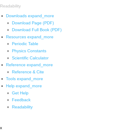
Readability
Downloads
expand_more
Download Page (PDF)
Download Full Book (PDF)
Resources
expand_more
Periodic Table
Physics Constants
Scientific Calculator
Reference
expand_more
Reference & Cite
Tools
expand_more
Help
expand_more
Get Help
Feedback
Readability
x