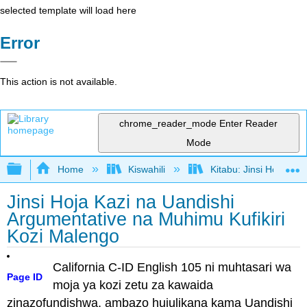
selected template will load here
Error
This action is not available.
chrome_reader_mode
Enter Reader
Mode
Expand/collapse global hierarchy
Home
Kiswahili
Kitabu: Jinsi Hoja Ka
Jinsi Hoja Kazi na Uandishi
Argumentative na Muhimu Kufikiri
Kozi Malengo
California C-ID English 105 ni muhtasari wa
Page ID
moja ya kozi zetu za kawaida
zinazofundishwa, ambazo hujulikana kama Uandishi