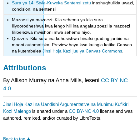
Sura ya 14: Style-Kuweka Sentensi zetu
inashughulikia uwazi,
concision, na sentensi
Mazoezi ya mazoezi: Kila sehemu ya kila sura
iliyoorodheshwa kwa lengo hili ina angalau zoezi la mazoezi
lililoelezwa mwishoni mwa sehemu hiyo.
Quizzes: Kila sura ina kuhusishwa binafsi grading jaribio na
maoni automatiska. Preview haya kwa kuingia katika Canvas
na kutembelea
Jinsi Hoja Kazi juu ya Canvas Commons
.
Attributions
By Allison Murray na Anna Mills, leseni
CC BY NC
4.0
.
Jinsi Hoja Kazi na Uandishi Argumentative na Muhimu Kufikiri
Kozi Malengo
is shared under a
CC BY-NC 4.0
license and was
authored, remixed, and/or curated by LibreTexts.
Back to top