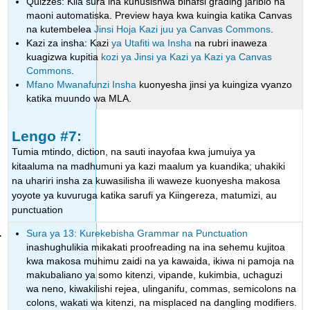
Quizzes: Kila sura ina kuhusishwa binafsi grading jaribio na
maoni automatiska. Preview haya kwa kuingia katika Canvas
na kutembelea
Jinsi Hoja Kazi juu ya Canvas Commons
.
Kazi za insha: Kazi
ya Utafiti wa Insha
na rubri inaweza
kuagizwa kupitia
kozi ya Jinsi ya Kazi ya Kazi ya Canvas
Commons
.
Mfano Mwanafunzi Insha
kuonyesha jinsi ya kuingiza vyanzo
katika muundo wa MLA.
Lengo #7:
Tumia mtindo, diction, na sauti inayofaa kwa jumuiya ya
kitaaluma na madhumuni ya kazi maalum ya kuandika; uhakiki
na uhariri insha za kuwasilisha ili waweze kuonyesha makosa
yoyote ya kuvuruga katika sarufi ya Kiingereza, matumizi, au
punctuation
Sura ya 13: Kurekebisha Grammar na Punctuation
inashughulikia mikakati proofreading na ina sehemu kujitoa
kwa makosa muhimu zaidi na ya kawaida, ikiwa ni pamoja na
makubaliano ya somo kitenzi, vipande, kukimbia, uchaguzi
wa neno, kiwakilishi rejea, ulinganifu, commas, semicolons na
colons, wakati wa kitenzi, na misplaced na dangling modifiers.