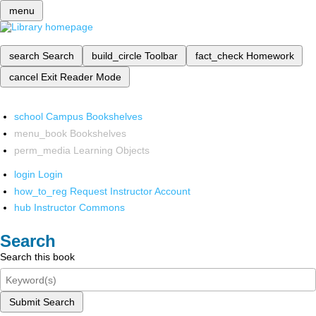
menu
search
Search
build_circle
Toolbar
fact_check
Homework
cancel
Exit Reader Mode
school
Campus Bookshelves
menu_book
Bookshelves
perm_media
Learning Objects
login
Login
how_to_reg
Request Instructor Account
hub
Instructor Commons
Search
Search this book
Submit Search