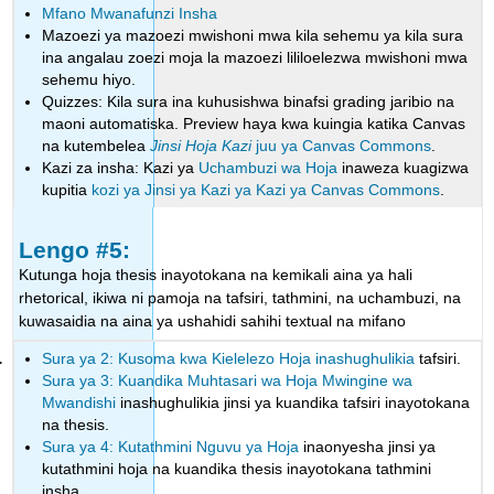
Mfano Mwanafunzi Insha
Mazoezi ya mazoezi mwishoni mwa kila sehemu ya kila sura
ina angalau zoezi moja la mazoezi lililoelezwa mwishoni mwa
sehemu hiyo.
Quizzes: Kila sura ina kuhusishwa binafsi grading jaribio na
maoni automatiska. Preview haya kwa kuingia katika Canvas
na kutembelea
Jinsi Hoja Kazi
juu ya Canvas Commons
.
Kazi za insha: Kazi ya
Uchambuzi wa Hoja
inaweza kuagizwa
kupitia
kozi ya Jinsi ya Kazi ya Kazi ya Canvas Commons
.
Lengo #5:
Kutunga hoja thesis inayotokana na kemikali aina ya hali
rhetorical, ikiwa ni pamoja na tafsiri, tathmini, na uchambuzi, na
kuwasaidia na aina ya ushahidi sahihi textual na mifano
Sura ya 2: Kusoma kwa Kielelezo Hoja inashughulikia
tafsiri.
Sura ya 3: Kuandika Muhtasari wa Hoja Mwingine wa
Mwandishi
inashughulikia jinsi ya kuandika tafsiri inayotokana
na thesis.
Sura ya 4: Kutathmini Nguvu ya Hoja
inaonyesha jinsi ya
kutathmini hoja na kuandika thesis inayotokana tathmini
insha.