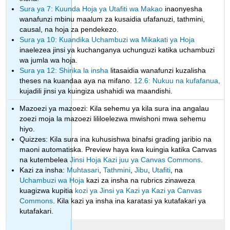
Sura ya 7: Kuunda Hoja ya Utafiti wa Makao
inaonyesha
wanafunzi mbinu maalum za kusaidia ufafanuzi, tathmini,
causal, na hoja za pendekezo.
Sura ya 10: Kuandika Uchambuzi wa Mikakati ya Hoja
inaelezea jinsi ya kuchanganya uchunguzi katika uchambuzi
wa jumla wa hoja.
Sura ya 12: Shirika la insha
litasaidia wanafunzi kuzalisha
theses na kuandaa aya na mifano.
12.6: Nukuu na kufafanua,
kujadili jinsi ya kuingiza ushahidi wa maandishi.
Mazoezi ya mazoezi: Kila sehemu ya kila sura ina angalau
zoezi moja la mazoezi lililoelezwa mwishoni mwa sehemu
hiyo.
Quizzes: Kila sura ina kuhusishwa binafsi grading jaribio na
maoni automatiska. Preview haya kwa kuingia katika Canvas
na kutembelea
Jinsi Hoja Kazi juu ya Canvas Commons
.
Kazi za insha:
Muhtasari
,
Tathmini
,
Jibu
,
Utafiti
, na
Uchambuzi wa Hoja
kazi za insha na rubrics zinaweza
kuagizwa kupitia
kozi ya Jinsi ya Kazi ya Kazi ya Canvas
Commons
. Kila kazi ya insha ina karatasi ya kutafakari ya
kutafakari.