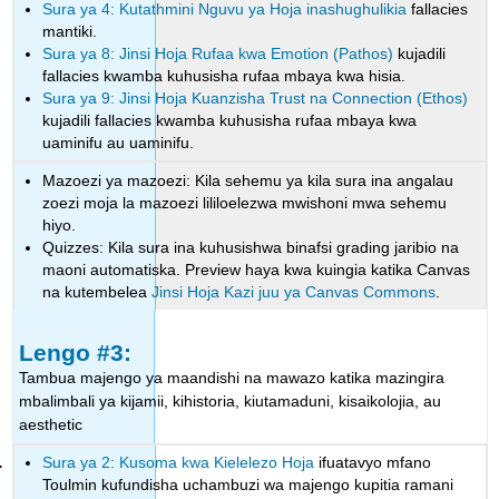
Sura ya 4: Kutathmini Nguvu ya Hoja inashughulikia
fallacies
mantiki.
Sura ya 8: Jinsi Hoja Rufaa kwa Emotion (Pathos)
kujadili
fallacies kwamba kuhusisha rufaa mbaya kwa hisia.
Sura ya 9: Jinsi Hoja Kuanzisha Trust na Connection (Ethos)
kujadili fallacies kwamba kuhusisha rufaa mbaya kwa
uaminifu au uaminifu.
Mazoezi ya mazoezi: Kila sehemu ya kila sura ina angalau
zoezi moja la mazoezi lililoelezwa mwishoni mwa sehemu
hiyo.
Quizzes: Kila sura ina kuhusishwa binafsi grading jaribio na
maoni automatiska. Preview haya kwa kuingia katika Canvas
na kutembelea
Jinsi Hoja Kazi juu ya Canvas Commons
.
Lengo #3:
Tambua majengo ya maandishi na mawazo katika mazingira
mbalimbali ya kijamii, kihistoria, kiutamaduni, kisaikolojia, au
aesthetic
Sura ya 2: Kusoma kwa Kielelezo Hoja
ifuatavyo mfano
Toulmin kufundisha uchambuzi wa majengo kupitia ramani