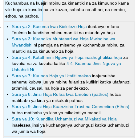
Kuchambua na kuajiri mbinu za kimantiki na za kimuundo kama
vile hoja za kuvutia na za kuzaa, sababu na athari, na nembo,
ethos, na pathos.
Sura ya 2: Kusoma kwa Kielelezo Hoja
ifuatavyo mfano
Toulmin kufundisha mbinu mantiki na miundo ya hoja.
Sura ya 3: Kuandika Muhtasari wa Hoja Mwingine wa
Mwandishi
ni pamoja na misemo ya kuchambua mbinu za
mantiki na za kimuundo za hoja.
Sura ya 4: Kutathmini Nguvu ya Hoja inashughulikia hoja
za
kuvutia na za kuvutia katika
4.4: Kuamua Jinsi Nguvu ya
Ushahidi Ni
.
Sura ya 7: Kuunda Hoja ya Utafiti makao
inajumuisha
sehemu kubwa juu ya mbinu fulani za kufikiri katika ufafanuzi,
tathmini, causal, na hoja za pendekezo.
Sura ya 8: Jinsi Hoja Rufaa kwa Emotion (pathos)
hutoa
matibabu ya kina ya mikakati pathos.
Sura ya 9: Jinsi Hoja Kuanzisha Trust na Connection (Ethos)
hutoa matibabu ya kina ya mikakati ya maadili.
Sura ya 10: Kuandika Uchambuzi wa Mikakati ya Hoja
inaelezea jinsi ya kuchanganya uchunguzi katika uchambuzi
wa jumla wa hoja.