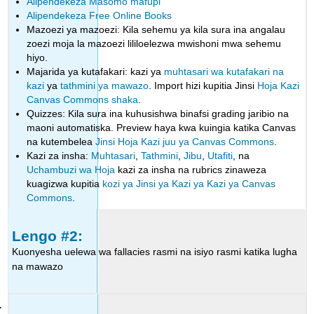
Alipendekeza Masomo mafupi
Alipendekeza Free Online Books
Mazoezi ya mazoezi: Kila sehemu ya kila sura ina angalau
zoezi moja la mazoezi lililoelezwa mwishoni mwa sehemu
hiyo.
Majarida ya kutafakari: kazi ya
muhtasari wa kutafakari na
kazi
ya
tathmini ya mawazo
. Import hizi kupitia Jinsi
Hoja Kazi
Canvas Commons shaka
.
Quizzes: Kila sura ina kuhusishwa binafsi grading jaribio na
maoni automatiska. Preview haya kwa kuingia katika Canvas
na kutembelea
Jinsi Hoja Kazi juu ya Canvas Commons
.
Kazi za insha:
Muhtasari
,
Tathmini
,
Jibu
,
Utafiti
, na
Uchambuzi wa Hoja
kazi za insha na rubrics zinaweza
kuagizwa kupitia
kozi ya Jinsi ya Kazi ya Kazi ya Canvas
Commons
.
Lengo #2:
Kuonyesha uelewa wa fallacies rasmi na isiyo rasmi katika lugha
na mawazo