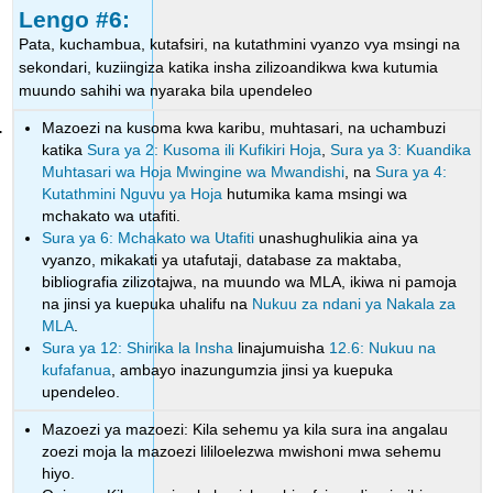
Lengo #6:
Pata, kuchambua, kutafsiri, na kutathmini vyanzo vya msingi na
sekondari, kuziingiza katika insha zilizoandikwa kwa kutumia
muundo sahihi wa nyaraka bila upendeleo
Mazoezi na kusoma kwa karibu, muhtasari, na uchambuzi
katika
Sura ya 2: Kusoma ili Kufikiri Hoja
,
Sura ya 3: Kuandika
Muhtasari wa Hoja Mwingine wa Mwandishi
, na
Sura ya 4:
Kutathmini Nguvu ya Hoja
hutumika kama msingi wa
mchakato wa utafiti.
Sura ya 6: Mchakato wa Utafiti
unashughulikia aina ya
vyanzo, mikakati ya utafutaji, database za maktaba,
bibliografia zilizotajwa, na muundo wa MLA, ikiwa ni pamoja
na jinsi ya kuepuka uhalifu na
Nukuu za ndani ya Nakala za
MLA
.
Sura ya 12: Shirika la Insha
linajumuisha
12.6: Nukuu na
kufafanua
, ambayo inazungumzia jinsi ya kuepuka
upendeleo.
Mazoezi ya mazoezi: Kila sehemu ya kila sura ina angalau
zoezi moja la mazoezi lililoelezwa mwishoni mwa sehemu
hiyo.