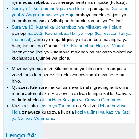
nje madai, sababu, counterarguments na mipaka (kufuzu).
Sura ya 4: Kutathmini Nguvu ya Hoja
ni pamoja na
Sehemu
ya 4.5: Angalia mawazo ya Hoja
ambayo inaelezea jinsi ya
kutambua mawazo (vibali) na hutumia ramani ya Toulmin.
Sura ya 10: Kuandika Uchambuzi wa Mikakati ya Hoja
ni
pamoja
na 10.2: Kuchambua Hali ya Hoja (Kairos, au Hali ya
rhetorical)
, ambayo inajadili jinsi ya kutambua mazingira ya
hoja, kusudi, na Ghana.
10.7: Kuchambua Hoja za Visual
inaonyesha jinsi ya kutambua majengo na mawazo wakati wa
kuchambua ujumbe wa picha.
Mazoezi ya mazoezi: Kila sehemu ya kila sura ina angalau
zoezi moja la mazoezi lililoelezwa mwishoni mwa sehemu
hiyo.
Quizzes: Kila sura ina kuhusishwa binafsi grading jaribio na
maoni automatiska. Preview haya kwa kuingia katika Canvas
na kutembelea
Jinsi Hoja Kazi juu ya Canvas Commons
.
Kazi za insha:
Insha ya Tathmini
na Kazi za
Uchambuzi wa
Hoja
zinaweza kuagizwa kupitia
kozi ya Jinsi ya Kazi ya Kazi
ya Canvas Commons
.
Lengo #4: