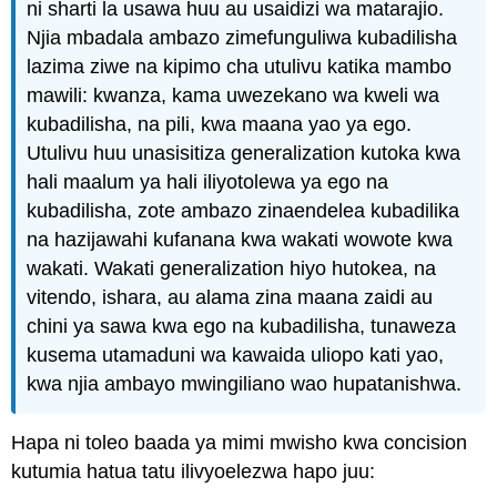
ni sharti la usawa huu au usaidizi wa matarajio.
Njia mbadala ambazo zimefunguliwa kubadilisha
lazima ziwe na kipimo cha utulivu katika mambo
mawili: kwanza, kama uwezekano wa kweli wa
kubadilisha, na pili, kwa maana yao ya ego.
Utulivu huu unasisitiza generalization kutoka kwa
hali maalum ya hali iliyotolewa ya ego na
kubadilisha, zote ambazo zinaendelea kubadilika
na hazijawahi kufanana kwa wakati wowote kwa
wakati. Wakati generalization hiyo hutokea, na
vitendo, ishara, au alama zina maana zaidi au
chini ya sawa kwa ego na kubadilisha, tunaweza
kusema utamaduni wa kawaida uliopo kati yao,
kwa njia ambayo mwingiliano wao hupatanishwa.
Hapa ni toleo baada ya mimi mwisho kwa concision
kutumia hatua tatu ilivyoelezwa hapo juu: