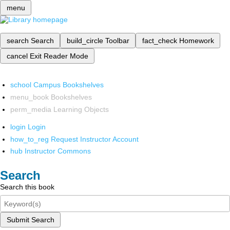
menu
search
Search
build_circle
Toolbar
fact_check
Homework
cancel
Exit Reader Mode
school
Campus Bookshelves
menu_book
Bookshelves
perm_media
Learning Objects
login
Login
how_to_reg
Request Instructor Account
hub
Instructor Commons
Search
Search this book
Submit Search