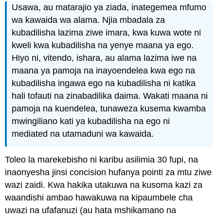
Usawa, au matarajio ya ziada, inategemea mfumo
wa kawaida wa alama. Njia mbadala za
kubadilisha lazima ziwe imara, kwa kuwa wote ni
kweli kwa kubadilisha na yenye maana ya ego.
Hiyo ni, vitendo, ishara, au alama lazima iwe na
maana ya pamoja na inayoendelea kwa ego na
kubadilisha ingawa ego na kubadilisha ni katika
hali tofauti na zinabadilika daima. Wakati maana ni
pamoja na kuendelea, tunaweza kusema kwamba
mwingiliano kati ya kubadilisha na ego ni
mediated na utamaduni wa kawaida.
Toleo la marekebisho ni karibu asilimia 30 fupi, na
inaonyesha jinsi concision hufanya pointi za mtu ziwe
wazi zaidi. Kwa hakika utakuwa na kusoma kazi za
waandishi ambao hawakuwa na kipaumbele cha
uwazi na ufafanuzi (au hata mshikamano na