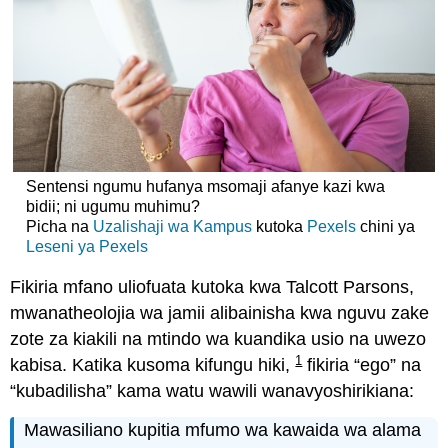
Sentensi ngumu hufanya msomaji afanye kazi kwa
bidii; ni ugumu muhimu?
Picha na
Uzalishaji wa Kampus
kutoka
Pexels
chini ya
Leseni ya Pexels
Fikiria mfano uliofuata kutoka kwa Talcott Parsons,
mwanatheolojia wa jamii alibainisha kwa nguvu zake
zote za kiakili na mtindo wa kuandika usio na uwezo
1
kabisa. Katika kusoma kifungu hiki,
fikiria “ego” na
“kubadilisha” kama watu wawili wanavyoshirikiana:
Mawasiliano kupitia mfumo wa kawaida wa alama