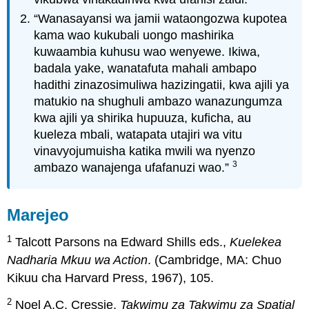
“Wanasayansi wa jamii wataongozwa kupotea
kama wao kukubali uongo mashirika
kuwaambia kuhusu wao wenyewe. Ikiwa,
badala yake, wanatafuta mahali ambapo
hadithi zinazosimuliwa hazizingatii, kwa ajili ya
matukio na shughuli ambazo wanazungumza
kwa ajili ya shirika hupuuza, kuficha, au
kueleza mbali, watapata utajiri wa vitu
vinavyojumuisha katika mwili wa nyenzo
3
ambazo wanajenga ufafanuzi wao.”
Marejeo
1
Talcott Parsons na Edward Shills eds.,
Kuelekea
Nadharia Mkuu wa Action
. (Cambridge, MA: Chuo
Kikuu cha Harvard Press, 1967), 105.
2
Noel A.C. Cressie,
Takwimu za Takwimu za Spatial