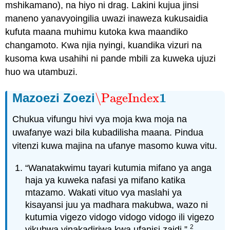
mshikamano), na hiyo ni drag. Lakini kujua jinsi
maneno yanavyoingilia uwazi inaweza kukusaidia
kufuta maana muhimu kutoka kwa maandiko
changamoto. Kwa njia nyingi, kuandika vizuri na
kusoma kwa usahihi ni pande mbili za kuweka ujuzi
huo wa utambuzi.
1
Mazoezi Zoezi
\PageIndex
\PageIndex
1
Chukua vifungu hivi vya moja kwa moja na
uwafanye wazi bila kubadilisha maana. Pindua
vitenzi kuwa majina na ufanye masomo kuwa vitu.
“Wanatakwimu tayari kutumia mifano ya anga
haja ya kuweka nafasi ya mifano katika
mtazamo. Wakati vituo vya maslahi ya
kisayansi juu ya madhara makubwa, wazo ni
kutumia vigezo vidogo vidogo vidogo ili vigezo
2
vikubwa vinakadiriwa kwa ufanisi zaidi.”