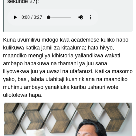
sekunde 27):
Kuna uvumilivu mdogo kwa academese kuliko hapo
kulikuwa katika jamii za kitaaluma; hata hivyo,
maandiko mengi ya kihistoria yaliandikwa wakati
ambapo hapakuwa na thamani ya juu sana
iliyowekwa juu ya uwazi na ufafanuzi. Katika masomo
yako, basi, labda utahitaji kushirikiana na maandiko
muhimu ambayo yanakiuka karibu ushauri wote
uliotolewa hapa.