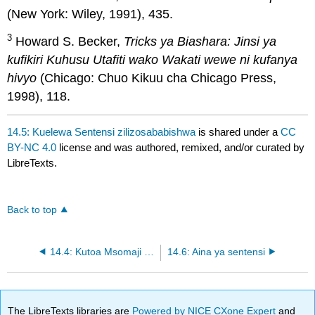
(New York: Wiley, 1991), 435.
3
Howard S. Becker,
Tricks ya Biashara: Jinsi ya
kufikiri Kuhusu Utafiti wako Wakati wewe ni kufanya
hivyo
(Chicago: Chuo Kikuu cha Chicago Press,
1998), 118.
14.5: Kuelewa Sentensi zilizosababishwa
is shared under a
CC
BY-NC 4.0
license and was authored, remixed, and/or curated by
LibreTexts.
Back to top
14.4: Kutoa Msomaji Pleasure
14.6: Aina ya sentensi
The LibreTexts libraries are
Powered by NICE CXone Expert
and