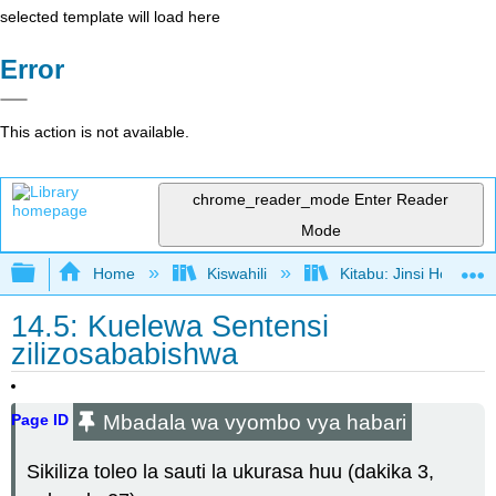
selected template will load here
Error
This action is not available.
chrome_reader_mode
Enter Reader
Mode
Expand/collapse global hierarchy
Home
Kiswahili
Kitabu: Jinsi Hoja Ka
14.5: Kuelewa Sentensi
zilizosababishwa
Mbadala wa vyombo vya habari
Page ID
Sikiliza toleo la sauti la ukurasa huu (dakika 3,