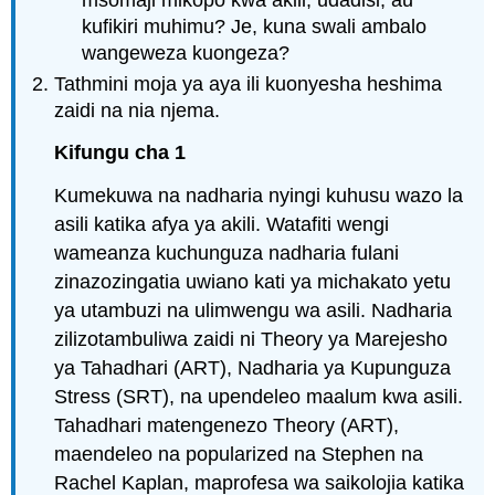
kufikiri muhimu? Je, kuna swali ambalo
wangeweza kuongeza?
Tathmini moja ya aya ili kuonyesha heshima
zaidi na nia njema.
Kifungu cha 1
Kumekuwa na nadharia nyingi kuhusu wazo la
asili katika afya ya akili. Watafiti wengi
wameanza kuchunguza nadharia fulani
zinazozingatia uwiano kati ya michakato yetu
ya utambuzi na ulimwengu wa asili. Nadharia
zilizotambuliwa zaidi ni Theory ya Marejesho
ya Tahadhari (ART), Nadharia ya Kupunguza
Stress (SRT), na upendeleo maalum kwa asili.
Tahadhari matengenezo Theory (ART),
maendeleo na popularized na Stephen na
Rachel Kaplan, maprofesa wa saikolojia katika