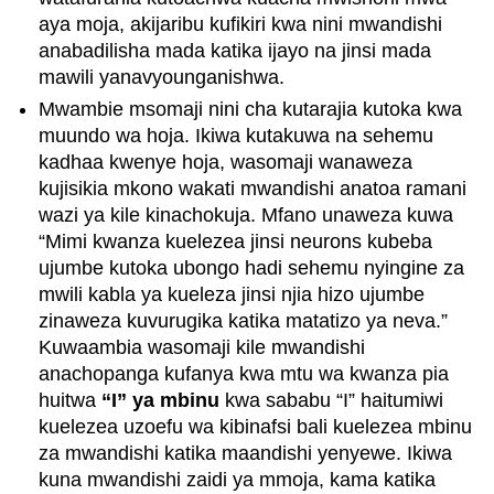
aya moja, akijaribu kufikiri kwa nini mwandishi
anabadilisha mada katika ijayo na jinsi mada
mawili yanavyounganishwa.
Mwambie msomaji nini cha kutarajia kutoka kwa
muundo wa hoja. Ikiwa kutakuwa na sehemu
kadhaa kwenye hoja, wasomaji wanaweza
kujisikia mkono wakati mwandishi anatoa ramani
wazi ya kile kinachokuja. Mfano unaweza kuwa
“Mimi kwanza kuelezea jinsi neurons kubeba
ujumbe kutoka ubongo hadi sehemu nyingine za
mwili kabla ya kueleza jinsi njia hizo ujumbe
zinaweza kuvurugika katika matatizo ya neva.”
Kuwaambia wasomaji kile mwandishi
anachopanga kufanya kwa mtu wa kwanza pia
huitwa
“I” ya mbinu
kwa sababu “I” haitumiwi
kuelezea uzoefu wa kibinafsi bali kuelezea mbinu
za mwandishi katika maandishi yenyewe. Ikiwa
kuna mwandishi zaidi ya mmoja, kama katika