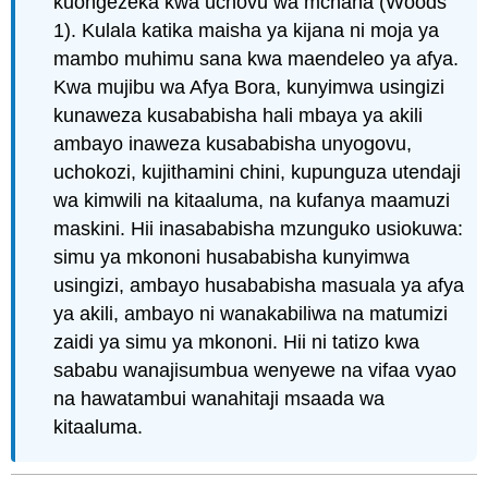
kuongezeka kwa uchovu wa mchana (Woods
1). Kulala katika maisha ya kijana ni moja ya
mambo muhimu sana kwa maendeleo ya afya.
Kwa mujibu wa Afya Bora, kunyimwa usingizi
kunaweza kusababisha hali mbaya ya akili
ambayo inaweza kusababisha unyogovu,
uchokozi, kujithamini chini, kupunguza utendaji
wa kimwili na kitaaluma, na kufanya maamuzi
maskini. Hii inasababisha mzunguko usiokuwa:
simu ya mkononi husababisha kunyimwa
usingizi, ambayo husababisha masuala ya afya
ya akili, ambayo ni wanakabiliwa na matumizi
zaidi ya simu ya mkononi. Hii ni tatizo kwa
sababu wanajisumbua wenyewe na vifaa vyao
na hawatambui wanahitaji msaada wa
kitaaluma.