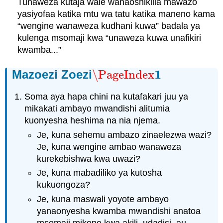
Tunaweza kutaja wale wanaoshikilia mawazo
yasiyofaa katika mtu wa tatu katika maneno kama
“wengine wanaweza kudhani kuwa” badala ya
kulenga msomaji kwa “unaweza kuwa unafikiri
kwamba...”
1
Mazoezi Zoezi
\PageIndex
\PageIndex
1
Soma aya hapa chini na kutafakari juu ya
mikakati ambayo mwandishi alitumia
kuonyesha heshima na nia njema.
Je, kuna sehemu ambazo zinaelezwa wazi?
Je, kuna wengine ambao wanaweza
kurekebishwa kwa uwazi?
Je, kuna mabadiliko ya kutosha
kukuongoza?
Je, kuna maswali yoyote ambayo
yanaonyesha kwamba mwandishi anatoa
msomaji mikopo kwa akili, udadisi, au