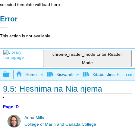
selected template will load here
Error
This action is not available.
chrome_reader_mode
Enter Reader
Mode
Expand/collapse global hierarchy
Home
Kiswahili
Kitabu: Jinsi Hoja Ka
9.5: Heshima na Nia njema
Page ID
Anna Mills
College of Marin and Cañada College