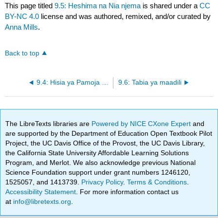
This page titled
9.5: Heshima na Nia njema
is shared under a
CC
BY-NC 4.0
license and was authored, remixed, and/or curated by
Anna Mills
.
Back to top
9.4: Hisia ya Pamoja ya Utambulisho
9.6: Tabia ya maadili
The LibreTexts libraries are
Powered by NICE CXone Expert
and
are supported by the Department of Education Open Textbook Pilot
Project, the UC Davis Office of the Provost, the UC Davis Library,
the California State University Affordable Learning Solutions
Program, and Merlot. We also acknowledge previous National
Science Foundation support under grant numbers 1246120,
1525057, and 1413739.
Privacy Policy
.
Terms & Conditions
.
Accessibility Statement
. For more information contact us
at
info@libretexts.org
.