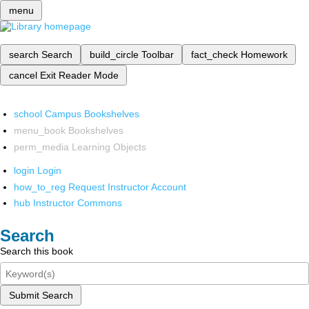
menu
search
Search
build_circle
Toolbar
fact_check
Homework
cancel
Exit Reader Mode
school
Campus Bookshelves
menu_book
Bookshelves
perm_media
Learning Objects
login
Login
how_to_reg
Request Instructor Account
hub
Instructor Commons
Search
Search this book
Submit Search