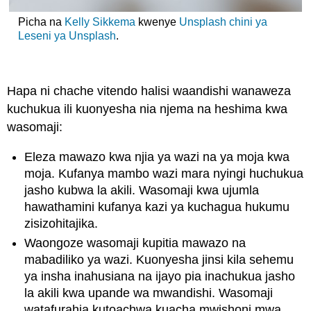
Picha na
Kelly Sikkema
kwenye
Unsplash chini ya
Leseni
ya Unsplash
.
Hapa ni chache vitendo halisi waandishi wanaweza
kuchukua ili kuonyesha nia njema na heshima kwa
wasomaji:
Eleza mawazo kwa njia ya wazi na ya moja kwa
moja. Kufanya mambo wazi mara nyingi huchukua
jasho kubwa la akili. Wasomaji kwa ujumla
hawathamini kufanya kazi ya kuchagua hukumu
zisizohitajika.
Waongoze wasomaji kupitia mawazo na
mabadiliko ya wazi. Kuonyesha jinsi kila sehemu
ya insha inahusiana na ijayo pia inachukua jasho
la akili kwa upande wa mwandishi. Wasomaji
watafurahia kutoachwa kuacha mwishoni mwa