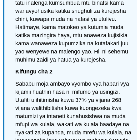
tatu inalenga kumsumbua mtu binafsi kama
wanavyohusika katika shughuli za kurejesha
chini, kuwapa muda na nafasi ya utulivu.
Hatimaye, kama matokeo ya kutumia muda
katika mazingira haya, mtu anaweza kujisikia
kama wanaweza kupumzika na kutafakari juu
yao wenyewe na malengo yao. Hii ni sehemu
muhimu zaidi ya hatua ya kurejesha.
Kifungu cha 2
Sababu moja ambayo vyombo vya habari vya
kijamii huathiri hasa ni mifumo ya usingizi.
Utafiti ulihitimisha kuwa 37% ya vijana 268
vijana walithibitisha kuwa kuongezeka kwa
matumizi ya intaneti kunahusishwa na muda
mfupi wa kulala, wakati wa kulala baadaye na
nyakati za kupanda, muda mrefu wa kulala, na