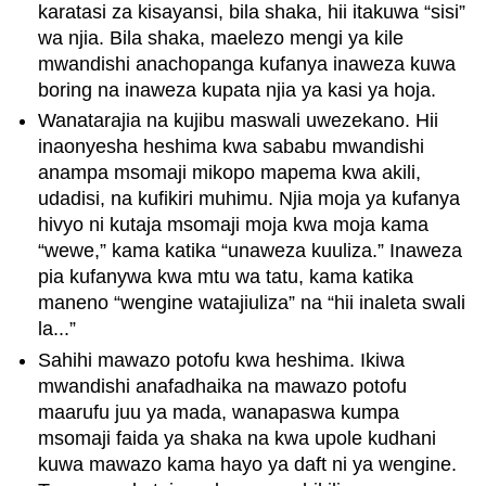
karatasi za kisayansi, bila shaka, hii itakuwa “sisi”
wa njia. Bila shaka, maelezo mengi ya kile
mwandishi anachopanga kufanya inaweza kuwa
boring na inaweza kupata njia ya kasi ya hoja.
Wanatarajia na kujibu maswali uwezekano. Hii
inaonyesha heshima kwa sababu mwandishi
anampa msomaji mikopo mapema kwa akili,
udadisi, na kufikiri muhimu. Njia moja ya kufanya
hivyo ni kutaja msomaji moja kwa moja kama
“wewe,” kama katika “unaweza kuuliza.” Inaweza
pia kufanywa kwa mtu wa tatu, kama katika
maneno “wengine watajiuliza” na “hii inaleta swali
la...”
Sahihi mawazo potofu kwa heshima. Ikiwa
mwandishi anafadhaika na mawazo potofu
maarufu juu ya mada, wanapaswa kumpa
msomaji faida ya shaka na kwa upole kudhani
kuwa mawazo kama hayo ya daft ni ya wengine.