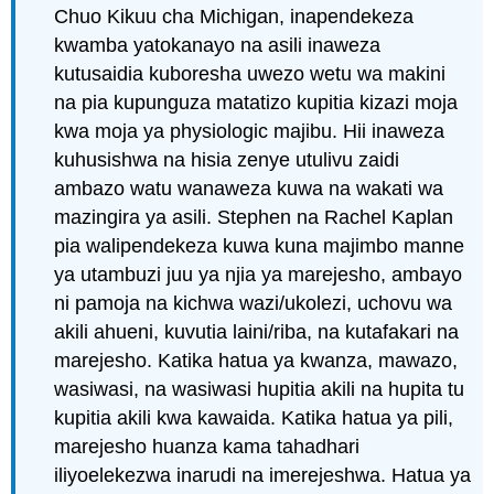
Chuo Kikuu cha Michigan, inapendekeza
kwamba yatokanayo na asili inaweza
kutusaidia kuboresha uwezo wetu wa makini
na pia kupunguza matatizo kupitia kizazi moja
kwa moja ya physiologic majibu. Hii inaweza
kuhusishwa na hisia zenye utulivu zaidi
ambazo watu wanaweza kuwa na wakati wa
mazingira ya asili. Stephen na Rachel Kaplan
pia walipendekeza kuwa kuna majimbo manne
ya utambuzi juu ya njia ya marejesho, ambayo
ni pamoja na kichwa wazi/ukolezi, uchovu wa
akili ahueni, kuvutia laini/riba, na kutafakari na
marejesho. Katika hatua ya kwanza, mawazo,
wasiwasi, na wasiwasi hupitia akili na hupita tu
kupitia akili kwa kawaida. Katika hatua ya pili,
marejesho huanza kama tahadhari
iliyoelekezwa inarudi na imerejeshwa. Hatua ya