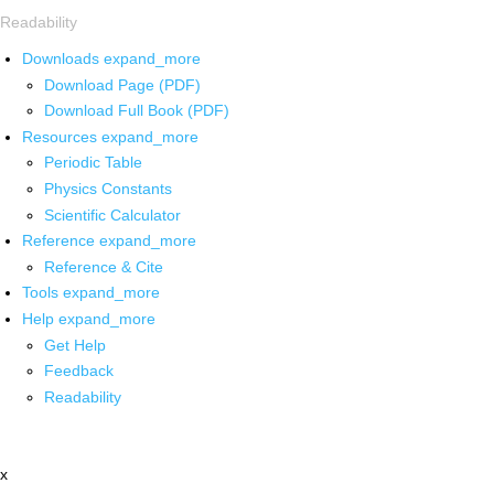
Readability
Downloads
expand_more
Download Page (PDF)
Download Full Book (PDF)
Resources
expand_more
Periodic Table
Physics Constants
Scientific Calculator
Reference
expand_more
Reference & Cite
Tools
expand_more
Help
expand_more
Get Help
Feedback
Readability
x