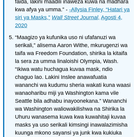
faida, lakini maadili inaweza kuwa na madhara
kwa afya ya umma.” -
-Allysia Finley, “Hatari ya
siri ya Masks,”
Wall Street Journal,
Agosti 4,
2020
“Maagizo ya kufunika uso ni ufafanuzi wa
serikali,” alisema Aaron Withe, mkurugenzi wa
taifa wa Freedom Foundation, shirika la kitaifa
la sera za umma linaloishi Olympia, Wash.
“Ikiwa watu huchagua kuvaa mask, ndio
chaguo lao. Lakini Inslee anawafuatia
wananchi wa kudumu sheria wakati kuna waasi
wanaoharibu miji ya Washington kama vile
Seattle bila adhabu inayoonekana.” Wananchi
wa Washington waliowakilishwa na Shirika la
Uhuru wanasema kuwa kwa kuwahitaji kuvaa
masks ya uso serikali kimsingi inawalazimisha
kuunga mkono sayansi ya junk kwa kukiuka