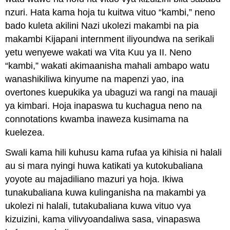
nzuri. Hata kama hoja tu kuitwa vituo “kambi,” neno
bado kuleta akilini Nazi ukolezi makambi na pia
makambi Kijapani internment iliyoundwa na serikali
yetu wenyewe wakati wa Vita Kuu ya II. Neno
“kambi,” wakati akimaanisha mahali ambapo watu
wanashikiliwa kinyume na mapenzi yao, ina
overtones kuepukika ya ubaguzi wa rangi na mauaji
ya kimbari. Hoja inapaswa tu kuchagua neno na
connotations kwamba inaweza kusimama na
kuelezea.
Swali kama hili kuhusu kama rufaa ya kihisia ni halali
au si mara nyingi huwa katikati ya kutokubaliana
yoyote au majadiliano mazuri ya hoja. Ikiwa
tunakubaliana kuwa kulinganisha na makambi ya
ukolezi ni halali, tutakubaliana kuwa vituo vya
kizuizini, kama vilivyoandaliwa sasa, vinapaswa