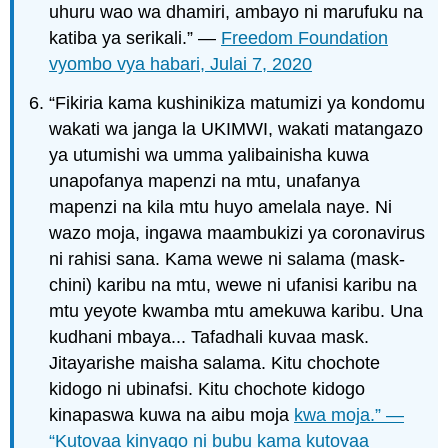
uhuru wao wa dhamiri, ambayo ni marufuku na
katiba ya serikali.” —
Freedom Foundation
vyombo vya habari, Julai 7, 2020
“Fikiria kama kushinikiza matumizi ya kondomu
wakati wa janga la UKIMWI, wakati matangazo
ya utumishi wa umma yalibainisha kuwa
unapofanya mapenzi na mtu, unafanya
mapenzi na kila mtu huyo amelala naye. Ni
wazo moja, ingawa maambukizi ya coronavirus
ni rahisi sana. Kama wewe ni salama (mask-
chini) karibu na mtu, wewe ni ufanisi karibu na
mtu yeyote kwamba mtu amekuwa karibu. Una
kudhani mbaya... Tafadhali kuvaa mask.
Jitayarishe maisha salama. Kitu chochote
kidogo ni ubinafsi. Kitu chochote kidogo
kinapaswa kuwa na aibu moja
kwa moja.” —
“Kutovaa kinyago ni bubu kama kutovaa