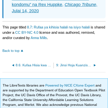
kondomu” na Rex Huppke,
Chicago Tribune,
Julai 14, 2020
This page titled
8.7: Rufaa ya kihisia halali na isiyo halali
is shared
under a
CC BY-NC 4.0
license and was authored, remixed,
and/or curated by
Anna Mills
.
Back to top
8.6: Kufaa Hisia kwa Watazamaji
9: Jinsi Hoja Kuanzisha Trust na Connection (Ethos)
The LibreTexts libraries are
Powered by NICE CXone Expert
and
are supported by the Department of Education Open Textbook Pilot
Project, the UC Davis Office of the Provost, the UC Davis Library,
the California State University Affordable Learning Solutions
Program, and Merlot. We also acknowledge previous National