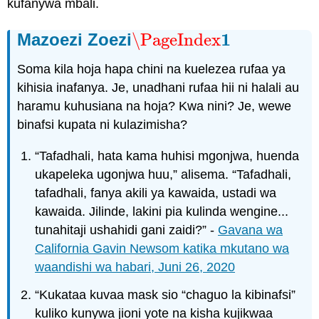
kufanywa mbali.
1
Mazoezi Zoezi
\PageIndex
\PageIndex
1
Soma kila hoja hapa chini na kuelezea rufaa ya
kihisia inafanya. Je, unadhani rufaa hii ni halali au
haramu kuhusiana na hoja? Kwa nini? Je, wewe
binafsi kupata ni kulazimisha?
“Tafadhali, hata kama huhisi mgonjwa, huenda
ukapeleka ugonjwa huu,” alisema. “Tafadhali,
tafadhali, fanya akili ya kawaida, ustadi wa
kawaida. Jilinde, lakini pia kulinda wengine...
tunahitaji ushahidi gani zaidi?” -
Gavana wa
California Gavin Newsom katika mkutano wa
waandishi wa habari, Juni 26, 2020
“Kukataa kuvaa mask sio “chaguo la kibinafsi”
kuliko kunywa jioni yote na kisha kujikwaa