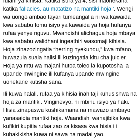
fulani ya kihisia. Katika Sura ya 4, sisi inaonekana
katika
fallacies, au matatizo na mantiki hoja '
. Wengi
wa uongo ambao tayari tumeangalia ni wa kawaida
kwa sababu fomu isiyo ya kawaida ya hoja hufanya
rufaa yenye nguvu. Mwandishi alichagua hoja mbaya
kwa sababu walidhani ingeathiri wasomaji kihisia.
Hoja zinazozingatia “herring nyekundu,” kwa mfano,
huwazuia suala halisi ili kuzingatia kitu cha juicier.
Hoja ya mtu wa majani hutoa toleo la kupotosha la
upande mwingine ili kufanya upande mwingine
uonekane kutisha sana.
Ili kuwa halali, rufaa ya kihisia inahitaji kuhusishwa na
hoja za mantiki. Vinginevyo, ni mbinu isiyo ya haki.
Hisia zinapaswa kushikamana na mawazo ambayo
yanasaidia mantiki hoja. Waandishi wanajibika kwa
kufikiri kupitia rufaa zao za kisasa kwa hisia ili
kuhakikisha kuwa ni sawa na madai yao.