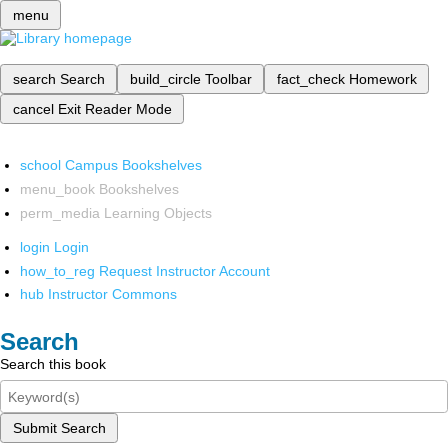
menu
search
Search
build_circle
Toolbar
fact_check
Homework
cancel
Exit Reader Mode
school
Campus Bookshelves
menu_book
Bookshelves
perm_media
Learning Objects
login
Login
how_to_reg
Request Instructor Account
hub
Instructor Commons
Search
Search this book
Submit Search