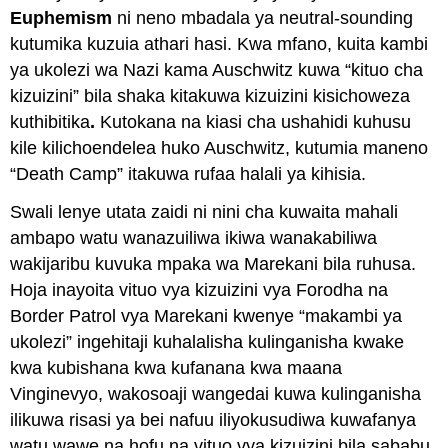
Euphemism
ni neno mbadala
ya neutral-sounding
kutumika kuzuia athari hasi. Kwa mfano, kuita kambi
ya ukolezi wa Nazi kama Auschwitz kuwa “kituo cha
kizuizini” bila shaka kitakuwa kizuizini kisichoweza
kuthibitika
.
Kutokana na kiasi cha ushahidi kuhusu
kile kilichoendelea huko Auschwitz, kutumia maneno
“Death Camp” itakuwa rufaa halali ya kihisia.
Swali lenye utata zaidi ni nini cha kuwaita mahali
ambapo watu wanazuiliwa ikiwa wanakabiliwa
wakijaribu kuvuka mpaka wa Marekani bila ruhusa.
Hoja inayoita vituo vya kizuizini vya Forodha na
Border Patrol vya Marekani kwenye “makambi ya
ukolezi” ingehitaji kuhalalisha kulinganisha kwake
kwa kubishana kwa kufanana kwa maana
Vinginevyo, wakosoaji wangedai kuwa kulinganisha
ilikuwa risasi ya bei nafuu iliyokusudiwa kuwafanya
watu wawe na hofu na vituo vya kizuizini bila sababu