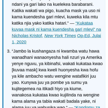
ndani ya gari lako na kuelekea barabarani.
Katika wakati wa pigo, kuacha mask ya uso ni
kama kuendesha gari mlevi, kuweka kila mtu
katika njia yako katika hatari.” —
“Kukataa
kuvaa mask ni kama kuendesha gari mlevi” na
Nicholas Kristof,
New York Times
Op-Ed, Julai
1, 2020
“Jambo la kushangaza ni kwamba watu hawa
wanadhani wanaonyesha hali nzuri ya Amerika
yenye nguvu, ya kibinafsi, wakati kukataa kwao
[kuvaa mask] kwa kweli huonyesha kwa hofu
ya kile ambacho watu wengine watafikiri juu
yao. Kunywa juu ya pombe ya sumu ya
kujitegemea na itikadi hiyo ya kiume,
wanakosa kukataa kwao kujilinda na wengine
kama alama ya tabia wakati badala yake, ni
alama juu ya wahusika wao.” —
“Kondomu za