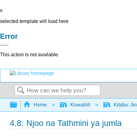
x
selected template will load here
Error
This action is not available.
Search
Expand/collapse global hierarchy
Home
Kiswahili
Kitabu: Ji
4.8: Njoo na Tathmini ya jumla