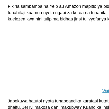
Fikiria sambamba na Yelp au Amazon mapitio ya bi
tunahitaji kuamua nyota ngapi za kutoa na tunahitaj
kuelezea kwa nini tulipima bidhaa jinsi tulivyofanya
Wat
Japokuwa hatutoi nyota tunapoandika karatasi kutat
dhaifu. Je! Ni makosa gani makubwa? Kuandika insha