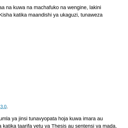
katika
aa na kuwa na machafuko na wengine, lakini
makundi
. Kisha katika maandishi ya ukaguzi, tunaweza
Mfano
wa
orodha
ya
nguvu
na
udhaifu
Mikakati
ya
kuandaa
orodha
Maneno
ya
tathmini
3.0
.
ya
jumla
umla ya jinsi tunavyopata hoja kuwa imara au
Tathmini
katika taarifa yetu ya Thesis au sentensi ya mada.