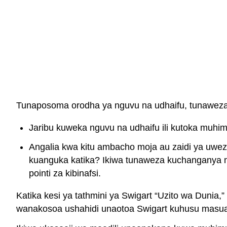
Tunaposoma orodha ya nguvu na udhaifu, tunaweza k
Jaribu kuweka nguvu na udhaifu ili kutoka muhim
Angalia kwa kitu ambacho moja au zaidi ya uwe
kuanguka katika? Ikiwa tunaweza kuchanganya mbil
pointi za kibinafsi.
Katika kesi ya tathmini ya Swigart “Uzito wa Duni
wanakosoa ushahidi unaotoa Swigart kuhusu masua