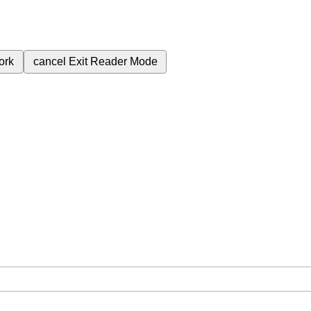
ork
cancel
Exit Reader Mode