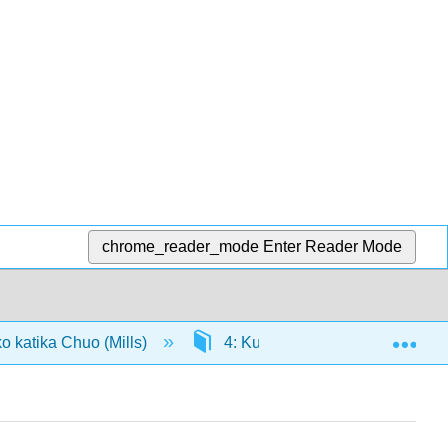
chrome_reader_mode
Enter Reader Mode
Exp
 katika Chuo (Mills)
4: Kutathmini Nguvu ya Hoja (