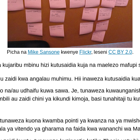
Picha na
Mike Sansone
kwenye
Flickr
, leseni
CC BY 2.0
.
ujaribu mbinu hizi kutusaidia kuja na maelezo mafupi 
u zaidi kwa angalau muhimu. Hii inaweza kutusaidia ku
zo na/au udhaifu kuwa sawa. Je, tunaweza kuwaunganis
i au zaidi chini ya kikundi kimoja, basi tunahitaji tu k
a,” tunaweza kuona kwamba pointi ya kwanza na ya mwish
la ya vitendo ya gharama na faida kwa wananchi wa Ma