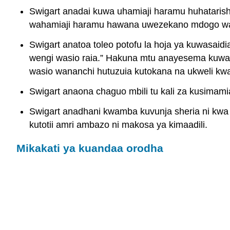
Swigart anadai kuwa uhamiaji haramu huhataris
wahamiaji haramu hawana uwezekano mdogo wa k
Swigart anatoa toleo potofu la hoja ya kuwasaidi
wengi wasio raia.” Hakuna mtu anayesema kuwa t
wasio wananchi hutuzuia kutokana na ukweli kwa
Swigart anaona chaguo mbili tu kali za kusima
Swigart anadhani kwamba kuvunja sheria ni kwa ufa
kutotii amri ambazo ni makosa ya kimaadili.
Mikakati ya kuandaa orodha