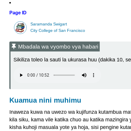
Page ID
Saramanda Swigart
City College of San Francisco
Mbadala wa vyombo vya habari
Sikiliza toleo la sauti la ukurasa huu (dakika 10, s
Kuamua nini muhimu
Inaweza kuwa na uwezo wa kujifunza kutambua matat
kila siku, kama vile katika chuo au katika mazingira
kisha kuhoji masuala yote ya hoja, sisi pengine k