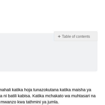
Table of contents
Mbadala
wa
vyombo
vya
habari
Kuamua
nini
muhimu
Panga
hali katika hoja tunazokutana katika maisha ya
nguvu
ja ni batili kabisa. Katika mchakato wa muhtasari na
na
a mwanzo kwa tathmini ya jumla.
udhaifu