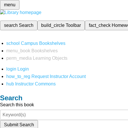
menu
search
Search
build_circle
Toolbar
fact_check
Homew
school
Campus Bookshelves
menu_book
Bookshelves
perm_media
Learning Objects
login
Login
how_to_reg
Request Instructor Account
hub
Instructor Commons
Search
Search this book
Submit Search