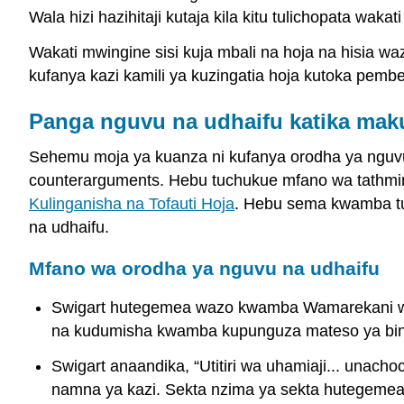
Wala hizi hazihitaji kutaja kila kitu tulichopata wa
Wakati mwingine sisi kuja mbali na hoja na hisia wa
kufanya kazi kamili ya kuzingatia hoja kutoka pembe ny
Panga nguvu na udhaifu katika mak
Sehemu moja ya kuanza ni kufanya orodha ya nguvu 
counterarguments. Hebu tuchukue mfano wa tathmin
Kulinganisha na Tofauti Hoja
. Hebu sema kwamba tum
na udhaifu.
Mfano wa orodha ya nguvu na udhaifu
Swigart hutegemea wazo kwamba Wamarekani wot
na kudumisha kwamba kupunguza mateso ya bin
Swigart anaandika, “Utitiri wa uhamiaji... unac
namna ya kazi. Sekta nzima ya sekta hutegemea 