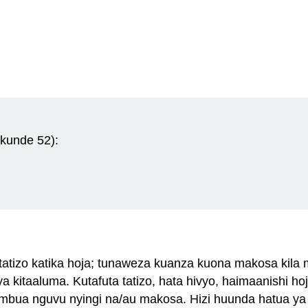
ekunde 52):
izo katika hoja; tunaweza kuanza kuona makosa kila ma
 ya kitaaluma. Kutafuta tatizo, hata hivyo, haimaanishi ho
utambua nguvu nyingi na/au makosa. Hizi huunda hatua y