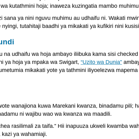
kati wa kutathmini hoja; inaweza kuzingatia mambo muhimu
zi sana ya nini nguvu muhimu au udhaifu ni. Wakati mwing
ingi, tutahitaji baadhi ya mikakati ya kufikiri nini kusisi
undi
na udhaifu wa hoja ambayo iliibuka kama sisi checked h
i ya hoja ya mpaka wa Swigart,
“Uzito wa Dunia”
ambayo
etumia mikakati yote ya tathmini iliyoelezwa mapema ka
e wanajiona kuwa Marekani kwanza, binadamu pili; h
adamu ni wajibu wao wa kwanza wa maadili.
hochea rasilimali za taifa.” Hii inapuuza ukweli kwamba
kazi ya wahamiaji.