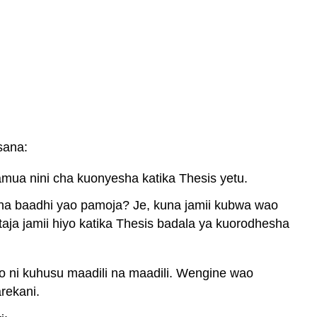
sana:
amua nini cha kuonyesha katika Thesis yetu.
ha baadhi yao pamoja? Je, kuna jamii kubwa wao
utaja jamii hiyo katika Thesis badala ya kuorodhesha
o ni kuhusu maadili na maadili. Wengine wao
rekani.