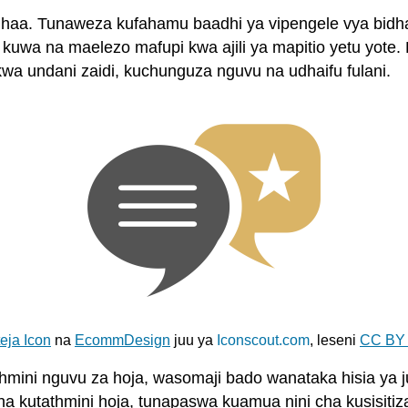
dhaa. Tunaweza kufahamu baadhi ya vipengele vya bidh
i kuwa na maelezo mafupi kwa ajili ya mapitio yetu yote
 kwa undani zaidi, kuchunguza nguvu na udhaifu fulani.
eja Icon
na
EcommDesign
juu ya
Iconscout.com
, leseni
CC BY 
hmini nguvu za hoja, wasomaji bado wanataka hisia ya j
 kutathmini hoja, tunapaswa kuamua nini cha kusisitiza 