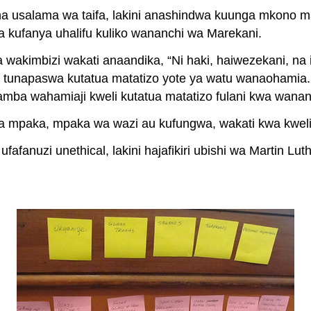
ha usalama wa taifa, lakini anashindwa kuunga mkono 
ufanya uhalifu kuliko wananchi wa Marekani.
a wakimbizi wakati anaandika, “Ni haki, haiwezekani, na i
unapaswa kutatua matatizo yote ya watu wanaohamia. Pia
mba wahamiaji kweli kutatua matatizo fulani kwa wanan
mia mpaka, mpaka wa wazi au kufungwa, wakati kwa kwel
fanuzi unethical, lakini hajafikiri ubishi wa Martin Luth