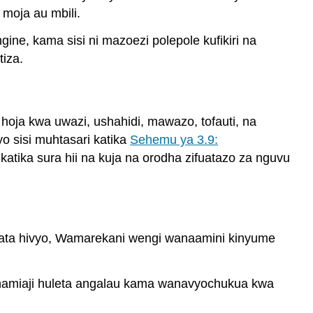
chanya
 moja au mbili.
Mchanganyiko
wa
ine, kama sisi ni mazoezi polepole kufikiri na
tathmini
tiza.
nzuri
na
hasi
Tathmini
oja kwa uwazi, ushahidi, mawazo, tofauti, na
hasi
 sisi muhtasari katika
Sehemu ya 3.9:
Kuandaa
tika sura hii na kuja na orodha zifuatazo za nguvu
insha
ya
tathmini
Mfano
tathmini
ata hivyo, Wamarekani wengi wanaamini kinyume
insha
muhtasari
Hatua
 wahamiaji huleta angalau kama wanavyochukua kwa
inayofuata:
kufanya