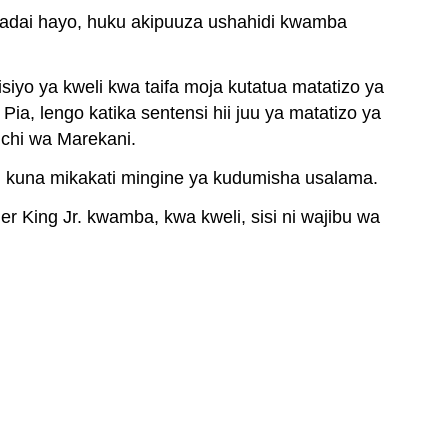
mapendekezo
madai hayo, huku akipuuza ushahidi kwamba
yetu
wenyewe
Zoezi
siyo ya kweli kwa taifa moja kutatua matatizo ya
\PageIndex
1
\PageIndex
1
, lengo katika sentensi hii juu ya matatizo ya
Attribution
chi wa Marekani.
i kuna mikakati mingine ya kudumisha usalama.
er King Jr. kwamba, kwa kweli, sisi ni wajibu wa