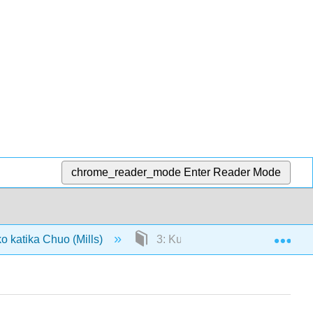
chrome_reader_mode
Enter Reader Mode
Exp
 katika Chuo (Mills)
3: Kuandika Muhtasari wa Hoja