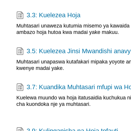
3.3: Kuelezea Hoja
Muhtasari unaweza kutumia misemo ya kawaida 
ambazo hoja hutoa kwa madai yake makuu.
3.5: Kuelezea Jinsi Mwandishi ana
Muhtasari unapaswa kutafakari mipaka yoyote 
kwenye madai yake.
3.7: Kuandika Muhtasari mfupi wa H
Kuelewa muundo wa hoja itatusaidia kuchukua nin
cha kuondoka nje ya muhtasari.
3.9: Kulinganisha na Hoja tofauti