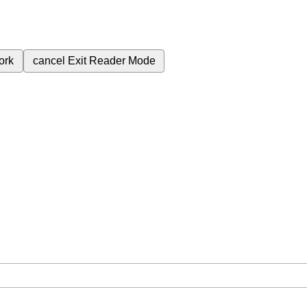
ork
cancel
Exit Reader Mode