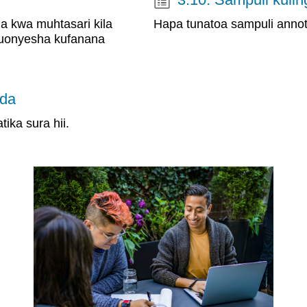
za kwa muhtasari kila
Hapa tunatoa sampuli annota
kuonyesha kufanana
ida
ika sura hii.