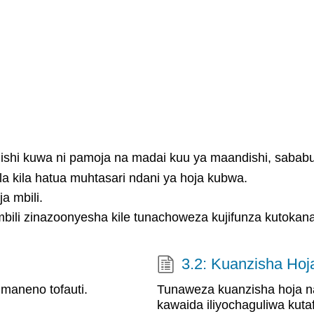
ishi kuwa ni pamoja na madai kuu ya maandishi, sababu
 kila hatua muhtasari ndani ya hoja kubwa.
a mbili.
mbili zinazoonyesha kile tunachoweza kujifunza kutokan
3.2: Kuanzisha Hoj
maneno tofauti.
Tunaweza kuanzisha hoja n
kawaida iliyochaguliwa kuta