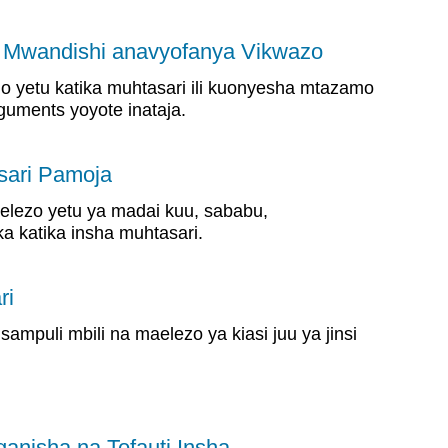
si Mwandishi anavyofanya Vikwazo
yetu katika muhtasari ili kuonyesha mtazamo
guments yoyote inataja.
sari Pamoja
ezo yetu ya madai kuu, sababu,
a katika insha muhtasari.
ri
ampuli mbili na maelezo ya kiasi juu ya jinsi
ganisha na Tofauti Insha