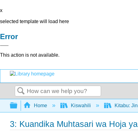
x
selected template will load here
Error
This action is not available.
Search
Expand/collapse global hierarchy
Home
Kiswahili
Kitabu: Ji
3: Kuandika Muhtasari wa Hoja y