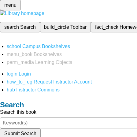
menu
search
Search
build_circle
Toolbar
fact_check
Homew
school
Campus Bookshelves
menu_book
Bookshelves
perm_media
Learning Objects
login
Login
how_to_reg
Request Instructor Account
hub
Instructor Commons
Search
Search this book
Submit Search