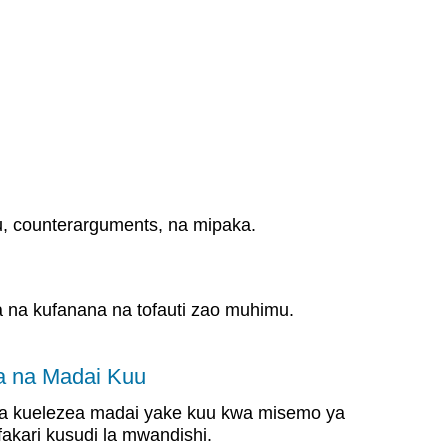
, counterarguments, na mipaka.
a na kufanana na tofauti zao muhimu.
a na Madai Kuu
a kuelezea madai yake kuu kwa misemo ya
fakari kusudi la mwandishi.