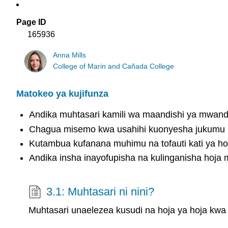
Page ID
165936
Anna Mills
College of Marin and Cañada College
Matokeo ya kujifunza
Andika muhtasari kamili wa maandishi ya mwand
Chagua misemo kwa usahihi kuonyesha jukumu la
Kutambua kufanana muhimu na tofauti kati ya hoj
Andika insha inayofupisha na kulinganisha hoja 
3.1: Muhtasari ni nini?
Muhtasari unaelezea kusudi na hoja ya hoja kwa 