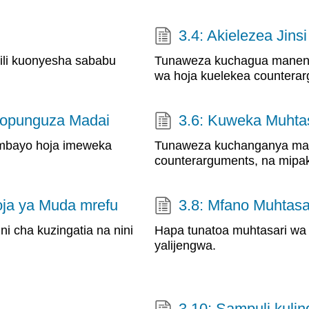
3.4: Akielezea Jin
ili kuonyesha sababu
Tunaweza kuchagua maneno 
wa hoja kuelekea counterar
vyopunguza Madai
3.6: Kuweka Muhta
ambayo hoja imeweka
Tunaweza kuchanganya mael
counterarguments, na mipak
oja ya Muda mrefu
3.8: Mfano Muhtasa
i cha kuzingatia na nini
Hapa tunatoa muhtasari wa s
yalijengwa.
3.10: Sampuli kulin