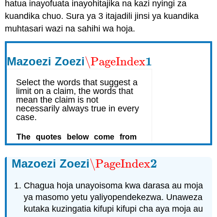
hatua inayofuata inayohitajika na kazi nyingi za
kuandika chuo. Sura ya 3 itajadili jinsi ya kuandika
muhtasari wazi na sahihi wa hoja.
1
Mazoezi Zoezi
\PageIndex
\PageIndex
1
2
Mazoezi Zoezi
\PageIndex
\PageIndex
2
Chagua hoja unayoisoma kwa darasa au moja
ya masomo yetu yaliyopendekezwa. Unaweza
kutaka kuzingatia kifupi kifupi cha aya moja au