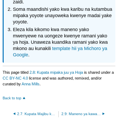
zaidi.
Soma maandishi yako kwa karibu na kutambua
mipaka yoyote unayoweka kwenye madai yake
yoyote.
Eleza kila kikomo kwa maneno yako
mwenyewe na uongeze kwenye ramani yako
ya hoja. Unaweza kuandika ramani yako kwa
mkono au kunakili
template hii ya Michoro ya
Google
.
This page titled
2.8: Kupata mipaka juu ya Hoja
is shared under a
CC BY-NC 4.0
license and was authored, remixed, and/or
curated by
Anna Mills
.
Back to top
2.7: Kupata Majibu kwa Counterarguments
2.9: Maneno ya kawaida ya Hoja