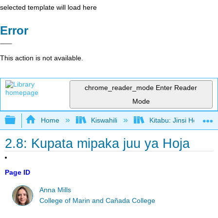
selected template will load here
Error
This action is not available.
chrome_reader_mode
Enter Reader
Mode
Expand/collapse global hierarchy
Home
Kiswahili
Kitabu: Jinsi Hoja Ka
2.8: Kupata mipaka juu ya Hoja
Page ID
Anna Mills
College of Marin and Cañada College