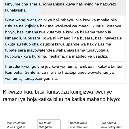
kinyume cha sheria, ikimaanisha kuwa hali nyingine haziwezi
kuhalalisha.
Ikiwa wengi wetu, chini ya hali mbaya, bila kuvuka mpaka bila
ruhusa na kujisikia hakuna wasiwasi wa maadili kuhusu kufanya
hivyo, basi tunapaswa kutambua kuvuka hii kama tendo la
kimaadili, la busara. Ikiwa ni kimaadili na busara, basi inawezaje
ukuta au kituo cha kizuizini kuwa upande wa haki? Lazima
tupate sera inayowatendea wahamiaji kama tunavyotaka
kutibiwa - kwa huruma, heshima, na matoleo ya usaidizi.
Inarudia kiwango cha juu kwa wahamiaji ambao ni kukata tamaa.
Kumbuka: Sentensi za mwisho hazitaja upeo wowote juu ya
wahamiaji tunayozungumzia.
Kikwazo kuu, basi, kinaweza kuingizwa kwenye
ramani ya hoja katika bluu na katika mabano hivyo: