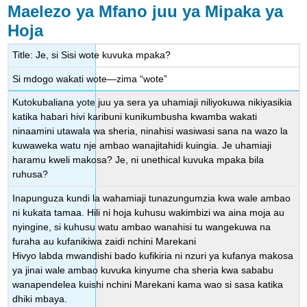
Maelezo ya Mfano juu ya Mipaka ya
Hoja
Title: Je, si Sisi wote kuvuka mpaka?
Si mdogo wakati wote—zima “wote”
Kutokubaliana yote juu ya sera ya uhamiaji niliyokuwa nikiyasikia
katika habari hivi karibuni kunikumbusha kwamba wakati
ninaamini utawala wa sheria, ninahisi wasiwasi sana na wazo la
kuwaweka watu nje ambao wanajitahidi kuingia.
Je uhamiaji
haramu kweli makosa? Je, ni unethical kuvuka mpaka bila
ruhusa?
Inapunguza kundi la wahamiaji tunazungumzia kwa wale ambao
ni kukata tamaa. Hili ni hoja kuhusu wakimbizi wa aina moja au
nyingine, si kuhusu watu ambao wanahisi tu wangekuwa na
furaha au kufanikiwa zaidi nchini Marekani
Hivyo labda mwandishi bado kufikiria ni nzuri ya kufanya makosa
ya jinai wale ambao kuvuka kinyume cha sheria kwa sababu
wanapendelea kuishi nchini Marekani kama wao si sasa katika
dhiki mbaya.