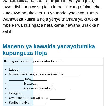
Wanakabiliwa na counterargument yenye nguvu,
mwandishi anaweza pia kukubali kiwango fulani cha
kutokuwa na uhakika juu ya madai yao kwa ujumla.
Wanaweza kufikiria hoja yenye thamani ya kuweka
mbele kwa kuzingatia hata kama hawana uhakika ni
sahihi.
Maneno ya kawaida yanayotumika
kupunguza Hoja
Kuonyesha chini ya uhakika kamilifu
Labda, ________.
Ni muhimu kuzingatia wazo kwamba ________.
________ may________.
________inaweza ________.
________inaweza uwezekano ________.
Pengine, ________.
Uwezekano mkubwa sana, ________.
Karibu hakika, ________.