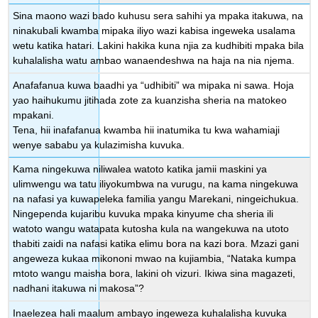
Sina maono wazi bado kuhusu sera sahihi ya mpaka itakuwa, na
ninakubali kwamba
mipaka iliyo wazi kabisa ingeweka usalama
wetu katika hatari. Lakini hakika kuna njia za kudhibiti
mpaka bila
kuhalalisha watu ambao wanaendeshwa na haja na nia njema.
Anafafanua kuwa baadhi ya “udhibiti” wa mipaka ni sawa. Hoja
yao haihukumu jitihada zote za kuanzisha sheria na matokeo
mpakani.
Tena, hii inafafanua kwamba hii inatumika tu kwa wahamiaji
wenye sababu ya kulazimisha kuvuka.
Kama ningekuwa niliwalea watoto katika jamii maskini ya
ulimwengu wa tatu iliyokumbwa na vurugu, na kama ningekuwa
na nafasi ya kuwapeleka familia yangu Marekani,
ningeichukua.
Ningependa kujaribu kuvuka mpaka kinyume cha sheria ili
watoto wangu watapata kutosha kula na wangekuwa na utoto
thabiti zaidi na nafasi katika elimu bora na kazi bora. Mzazi gani
angeweza kukaa mikononi mwao na kujiambia, “Nataka kumpa
mtoto wangu maisha bora, lakini oh vizuri. Ikiwa sina magazeti,
nadhani itakuwa ni makosa”?
Inaelezea hali maalum ambayo ingeweza kuhalalisha kuvuka