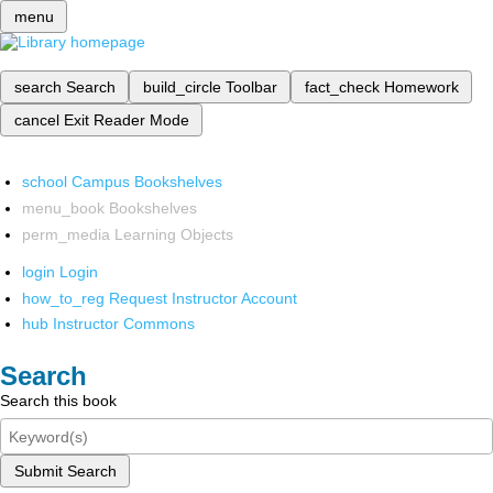
menu
search
Search
build_circle
Toolbar
fact_check
Homework
cancel
Exit Reader Mode
school
Campus Bookshelves
menu_book
Bookshelves
perm_media
Learning Objects
login
Login
how_to_reg
Request Instructor Account
hub
Instructor Commons
Search
Search this book
Submit Search