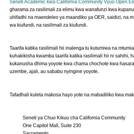
Seneti Academic kwa California Community Vyuo
Open Eli
gharama za rasilimali za elimu kwa wanafunzi kwa kupan
uhifadhi na maendeleo ya maandiko ya OER, saidizi, na mi
wa kiufundi, na rasilimali za kiufundi.
Taarifa katika rasilimali hii inalenga tu kutumiwa na mt
kuhakikisha kwamba taarifa katika rasilimali hii ni sahih
kukanusha dhima yoyote kwa chama chochote kwa hasara 
uzembe, ajali, au sababu nyingine yoyote.
Tafadhali kuleta makosa hayo yote na mabadiliko kwa ma
Seneti ya Chuo Kikuu cha California Community
One Capitol Mall, Suite 230
Sacramento,