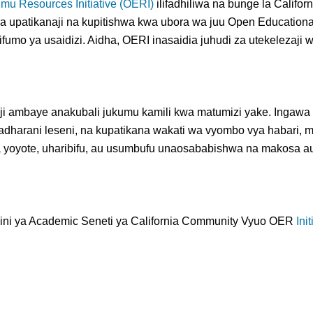
mu Resources Initiative (OERI)
ilifadhiliwa na bunge la Califo
ua upatikanaji na kupitishwa kwa ubora wa juu Open Education
fumo ya usaidizi. Aidha, OERI inasaidia juhudi za utekelezaji
umiaji ambaye anakubali jukumu kamili kwa matumizi yake. Inga
i, hadharani leseni, na kupatikana wakati wa vyombo vya habari
yoyote, uharibifu, au usumbufu unaosababishwa na makosa a
kini ya Academic Seneti ya California Community Vyuo OER
Ini