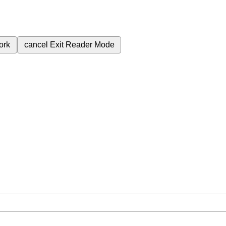
ork
cancel
Exit Reader Mode