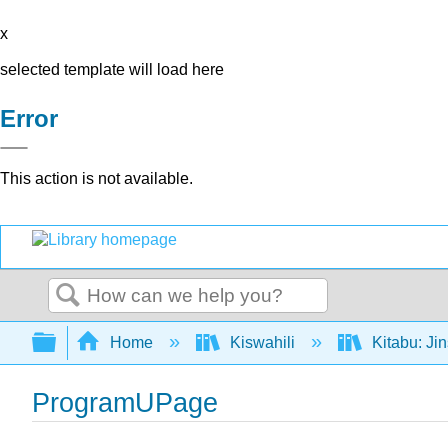
x
selected template will load here
Error
This action is not available.
Search
Expand/collapse global hierarchy
Home
Kiswahili
Kitabu: Ji
ProgramUPage