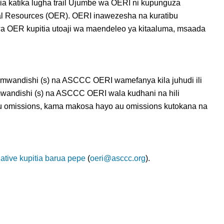
rnia katika lugha trail Ujumbe wa OERI ni kupunguza
al Resources (OER). OERI inawezesha na kuratibu
 wa OER kupitia utoaji wa maendeleo ya kitaaluma, msaada
wa mwandishi (s) na ASCCC OERI wamefanya kila juhudi ili
, mwandishi (s) na ASCCC OERI wala kudhani na hili
u omissions, kama makosa hayo au omissions kutokana na
tiative kupitia barua pepe
(
oeri@asccc.org
).