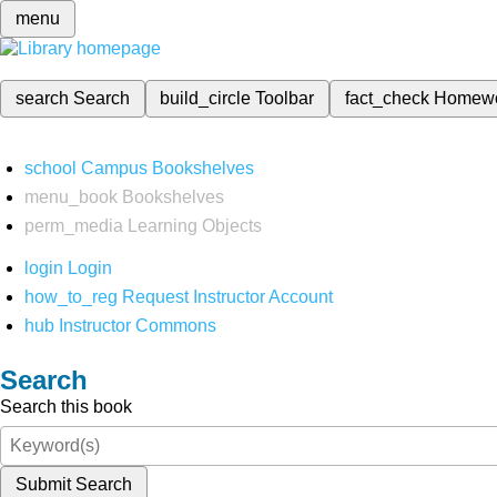
menu
search
Search
build_circle
Toolbar
fact_check
Homew
school
Campus Bookshelves
menu_book
Bookshelves
perm_media
Learning Objects
login
Login
how_to_reg
Request Instructor Account
hub
Instructor Commons
Search
Search this book
Submit Search