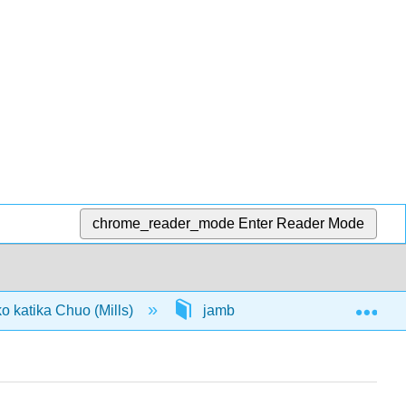
chrome_reader_mode
Enter Reader Mode
Exp
 katika Chuo (Mills)
jambo la mbele
Prog