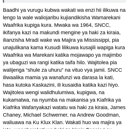
Baadhi ya vurugu kubwa wakati wa enzi hii ilikuwa na
lengo la wale waliojaribu kujiandikisha Wamarekani
Waafrika kupiga kura. Mwaka wa 1964, SNCC,
ikifanya kazi na makundi mengine ya haki za kiraia,
ilianzisha Mradi wake wa Majira ya Mississippi, pia
unajulikana kama Kusudi lilikuwa kusajili wapiga kura
Waafrika wa Marekani katika mojawapo ya majimbo
ya ubaguzi wa rangi katika taifa hilo. Wajitolea pia
walijenga “shule za uhuru” na vituo vya jamii. SNCC
iliwaalika mamia ya wanafunzi wa darasa la kati,
hasa kutoka Kaskazini, ili kusaidia katika kazi hiyo.
Wajitolea wengi walidhulumiwa, kupigwa, na
kukamatwa, na nyumba na makanisa ya Kiafrika ya
Kiafrika Wafanyakazi watatu wa haki za kiraia, James
Chaney, Michael Schwerner, na Andrew Goodman,
waliuawa na Ku Klux Klan. Wakati huo wa majira ya