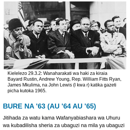
Kielelezo 29.3.2: Wanaharakati wa haki za kiraia
Bayard Rustin, Andrew Young, Rep. William Fitts Ryan,
James Mkulima, na John Lewis (l kwa r) katika gazeti
picha kutoka 1965.
BURE NA '63 (AU '64 AU '65)
Jitihada za watu kama Wafanyabiashara wa Uhuru
wa kubadilisha sheria za ubaguzi na mila ya ubaguzi