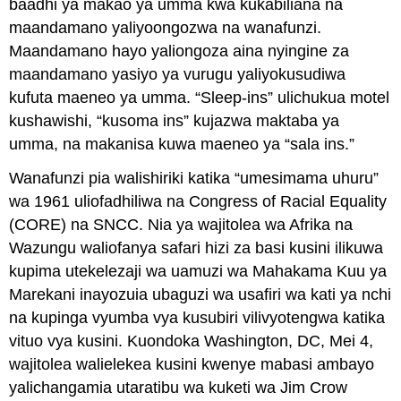
baadhi ya makao ya umma kwa kukabiliana na
maandamano yaliyoongozwa na wanafunzi.
Maandamano hayo yaliongoza aina nyingine za
maandamano yasiyo ya vurugu yaliyokusudiwa
kufuta maeneo ya umma. “Sleep-ins” ulichukua motel
kushawishi, “kusoma ins” kujazwa maktaba ya
umma, na makanisa kuwa maeneo ya “sala ins.”
Wanafunzi pia walishiriki katika “umesimama uhuru”
wa 1961 uliofadhiliwa na Congress of Racial Equality
(CORE) na SNCC. Nia ya wajitolea wa Afrika na
Wazungu waliofanya safari hizi za basi kusini ilikuwa
kupima utekelezaji wa uamuzi wa Mahakama Kuu ya
Marekani inayozuia ubaguzi wa usafiri wa kati ya nchi
na kupinga vyumba vya kusubiri vilivyotengwa katika
vituo vya kusini. Kuondoka Washington, DC, Mei 4,
wajitolea walielekea kusini kwenye mabasi ambayo
yalichangamia utaratibu wa kuketi wa Jim Crow