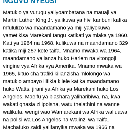
NGUVU NYEUSI
Matukio ya vurugu yaliyoambatana na mauaji ya
Martin Luther King Jr. yalikuwa ya hivi karibuni katika
mfululizo wa maandamano ya miji yaliyokuwa
yametikisa Marekani tangu katikati ya miaka ya 1960.
Kati ya 1964 na 1968, kulikuwa na maandamano 329
katika miji 257 kote taifa. Mnamo mwaka wa 1964,
maandamano yalianza huko Harlem na vitongoji
vingine vya Afrika vya Amerika. Mnamo mwaka wa
1965, kituo cha trafiki kilianzisha mlolongo wa
matukio ambayo ilifikia kilele katika maandamano
huko Watts, jirani ya Afrika ya Marekani huko Los
Angeles. Maelfu ya biashara yaliharibiwa, na, kwa
wakati ghasia zilipoisha, watu thelathini na wanne
walikufa, wengi wao Wamarekani wa Afrika waliuawa
na polisi wa Los Angeles na Walinzi wa Taifa.
Machafuko zaidi yalifanyika mwaka wa 1966 na