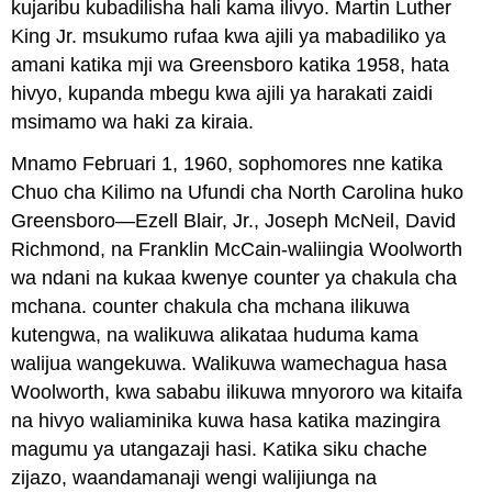
kujaribu kubadilisha hali kama ilivyo. Martin Luther
King Jr. msukumo rufaa kwa ajili ya mabadiliko ya
amani katika mji wa Greensboro katika 1958, hata
hivyo, kupanda mbegu kwa ajili ya harakati zaidi
msimamo wa haki za kiraia.
Mnamo Februari 1, 1960, sophomores nne katika
Chuo cha Kilimo na Ufundi cha North Carolina huko
Greensboro—Ezell Blair, Jr., Joseph McNeil, David
Richmond, na Franklin McCain-waliingia Woolworth
wa ndani na kukaa kwenye counter ya chakula cha
mchana. counter chakula cha mchana ilikuwa
kutengwa, na walikuwa alikataa huduma kama
walijua wangekuwa. Walikuwa wamechagua hasa
Woolworth, kwa sababu ilikuwa mnyororo wa kitaifa
na hivyo waliaminika kuwa hasa katika mazingira
magumu ya utangazaji hasi. Katika siku chache
zijazo, waandamanaji wengi walijiunga na