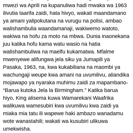
mwezi wa Aprili na kupanuliwa hadi mwaka wa 1963
ilivutia taarifa zaidi, hata hivyo, wakati maandamano
ya amani yalipokutana na vurugu na polisi, ambao
walishambulia waandamanaji, wakiwemo watoto,
wakiwa na hofu za moto na mbwa. Dunia inaonekana
juu katika hofu kama watu wasio na hatia
walishambuliwa na maelfu kukamatwa. Mfalme
mwenyewe alifungwa jela siku ya Jumapili ya
Pasaka, 1963, na, kwa kukabiliana na maombi ya
wachungaji weupe kwa amani na uvumilivu, aliandika
mojawapo ya nyaraka muhimu zaidi za mapambano-
“Barua kutoka Jela la Birmingham.” Katika barua
hiyo, King alisema kuwa Wamarekani Waafrika
walikuwa wamesubiri kwa uvumilivu kwa zaidi ya
miaka mia tatu ili wapewe haki ambazo wanadamu
wote wanastahili; wakati wa kusubiri ulikuwa
umekwisha.