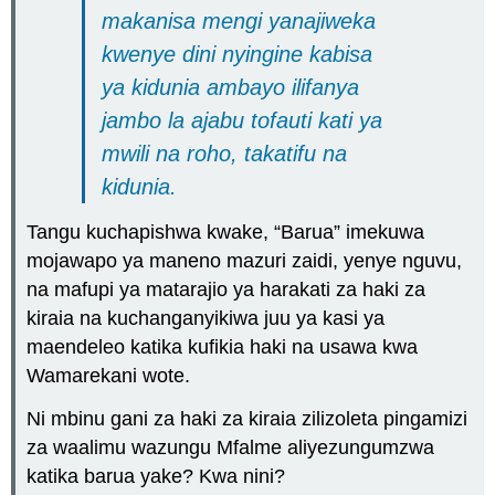
makanisa mengi yanajiweka
kwenye dini nyingine kabisa
ya kidunia ambayo ilifanya
jambo la ajabu tofauti kati ya
mwili na roho, takatifu na
kidunia.
Tangu kuchapishwa kwake, “Barua” imekuwa
mojawapo ya maneno mazuri zaidi, yenye nguvu,
na mafupi ya matarajio ya harakati za haki za
kiraia na kuchanganyikiwa juu ya kasi ya
maendeleo katika kufikia haki na usawa kwa
Wamarekani wote.
Ni mbinu gani za haki za kiraia zilizoleta pingamizi
za waalimu wazungu Mfalme aliyezungumzwa
katika barua yake? Kwa nini?