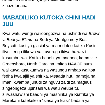
zinazofanana.
MABADILIKO KUTOKA CHINI HADI
JUU
Kwa watu wengi walioongozwa na ushindi wa
Brown
v. Bodi ya Elimu
na Bodi ya Montgomery Bus
Boycott, kasi ya glacial ya maendeleo katika Kusini
iliyojitenga ilikuwa ya kuvuruga ikiwa haiwezi
kusumbuliwa. Katika baadhi ya maeneo, kama vile
Greensboro, North Carolina, mitaa NAACP sura
walikuwa kusukumwa na wazungu ambao walitoa
fedha kwa ajili ya shirika. Msaada huu, pamoja na
imani kwamba juhudi za nguvu zaidi za mageuzi
zingeongeza upinzani wa watu weupe tu,
ziliwashawishi baadhi ya mashirika ya Kiafrika ya
Marekani kutekeleza “siasa ya kiasi” badala ya