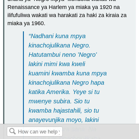
Renaissance ya Harlem ya miaka ya 1920 na
ilifufuliwa wakati wa harakati za haki za kiraia za
miaka ya 1960.
“Nadhani kuna mpya
kinachojulikana Negro.
Hatutambui neno 'Negro'
lakini mimi kwa kweli
kuamini kwamba kuna mpya
kinachojulikana Negro hapa
katika Amerika. Yeye si tu
mwenye subira. Sio tu
kwamba hajastahili, sio tu
anayevunjika moyo, lakini
anapata hasira sana. Na
wakati kile kinachojulikana