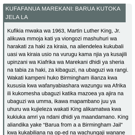
KUFAFANUA MAREKANI: BARUA KUTOKA
JELA LA
Kufikia mwaka wa 1963, Martin Luther King, Jr.
alikuwa mmoja kati ya viongozi mashuhuri wa
harakati za haki za kiraia, na aliendelea kukubali
uasi wa kiraia usio na vurugu kama njia ya kusajili
upinzani wa Kiafrika wa Marekani dhidi ya sheria
na tabia za haki, za kibaguzi, na ubaguzi wa rangi.
Wakati kampeni huko Birmingham ilianza kwa
kususia kwa wafanyabiashara wazungu wa Afrika
ili kukomesha ubaguzi katika mazoea ya ajira na
ubaguzi wa umma, ikawa mapambano juu ya
uhuru wa kujieleza wakati King alikamatwa kwa
kukiuka amri ya ndani dhidi ya maandamano. King
aliandika yake “Barua from a a Birmingham Jail”
kwa kukabiliana na op-ed na wachungaji wanane