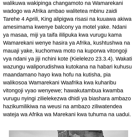
walikuwa wakipinga changamoto na Wamarekani
wadogo wa Afrika ambao walitetea mbinu zaidi
Tarehe 4 Aprili, King alipigwa risasi na kuuawa akiwa
amesimama kwenye balcony ya motel yake. Ndani
ya masaa, miji ya taifa ililipuka kwa vurugu kama
Wamarekani wenye hasira ya Afrika, kushtushwa na
mauaji yake, kuchomwa moto na kuporwa vitongoji
vya ndani ya jiji nchini kote (Kielelezo 23.3.4). Wakati
wazungu waliporudishwa kutokana na habari kuhusu
maandamano hayo kwa hofu na kutisha, pia
walikosoa Wamarekani Waafrika kwa kuharibu
vitongoji vyao wenyewe; hawakutambua kwamba
vurugu nyingi zilielekezwa dhidi ya biashara ambazo
hazikumilikiwa na weusi na ambazo ziliwatendea
wateja wa Afrika wa Marekani kwa tuhuma na uadui.