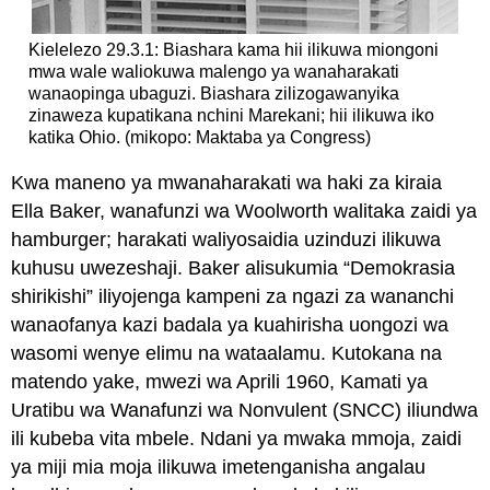
Kielelezo 29.3.1: Biashara kama hii ilikuwa miongoni
mwa wale waliokuwa malengo ya wanaharakati
wanaopinga ubaguzi. Biashara zilizogawanyika
zinaweza kupatikana nchini Marekani; hii ilikuwa iko
katika Ohio. (mikopo: Maktaba ya Congress)
Kwa maneno ya mwanaharakati wa haki za kiraia
Ella Baker, wanafunzi wa Woolworth walitaka zaidi ya
hamburger; harakati waliyosaidia uzinduzi ilikuwa
kuhusu uwezeshaji. Baker alisukumia “Demokrasia
shirikishi” iliyojenga kampeni za ngazi za wananchi
wanaofanya kazi badala ya kuahirisha uongozi wa
wasomi wenye elimu na wataalamu. Kutokana na
matendo yake, mwezi wa Aprili 1960, Kamati ya
Uratibu wa Wanafunzi wa Nonvulent (SNCC) iliundwa
ili kubeba vita mbele. Ndani ya mwaka mmoja, zaidi
ya miji mia moja ilikuwa imetenganisha angalau