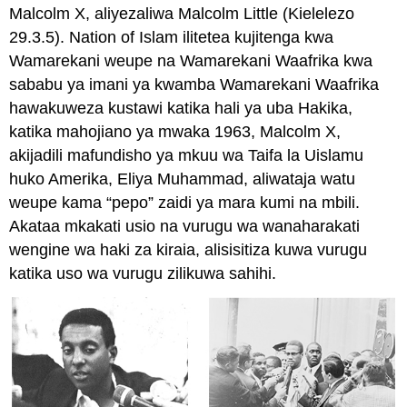
Malcolm X, aliyezaliwa Malcolm Little (Kielelezo
29.3.5). Nation of Islam ilitetea kujitenga kwa
Wamarekani weupe na Wamarekani Waafrika kwa
sababu ya imani ya kwamba Wamarekani Waafrika
hawakuweza kustawi katika hali ya uba Hakika,
katika mahojiano ya mwaka 1963, Malcolm X,
akijadili mafundisho ya mkuu wa Taifa la Uislamu
huko Amerika, Eliya Muhammad, aliwataja watu
weupe kama “pepo” zaidi ya mara kumi na mbili.
Akataa mkakati usio na vurugu wa wanaharakati
wengine wa haki za kiraia, alisisitiza kuwa vurugu
katika uso wa vurugu zilikuwa sahihi.