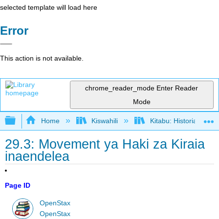
selected template will load here
Error
This action is not available.
chrome_reader_mode
Enter Reader
Mode
Expand/collapse global hierarchy
Home
Kiswahili
Kitabu: Historia ya M
29.3: Movement ya Haki za Kiraia
inaendelea
Page ID
OpenStax
OpenStax