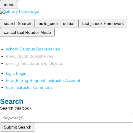
menu
search
Search
build_circle
Toolbar
fact_check
Homework
cancel
Exit Reader Mode
school
Campus Bookshelves
menu_book
Bookshelves
perm_media
Learning Objects
login
Login
how_to_reg
Request Instructor Account
hub
Instructor Commons
Search
Search this book
Submit Search