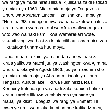
wa rangi ya muda mrefu ilikua ikijulikana zaidi katikati
ya miaka ya 1960. Miaka mia moja ya Tangazo la
Uhuru wa Abraham Lincoln lilizalisha kauli mbiu ya
“Huru na '63" miongoni mwa wanaharakati wa haki za
kiraia. Kama Wamarekani wa Afrika walivyoongeza
wito wao wa haki kamili kwa Wamarekani wote,
vikundi vingi vya haki za kiraia vilibadilisha mbinu zao
ili kutafakari uharaka huu mpya.
Labda maarufu zaidi ya maandamano ya haki za
kiraia yalikuwa Machi juu ya Washington kwa Ajira na
Uhuru, uliofanyika Agosti 1963, juu ya maadhimisho
ya miaka mia moja ya Abraham Lincoln ya Uhuru
Tangazo. Kusudi lake lilikuwa kushinikiza Rais
Kennedy kutenda juu ya ahadi zake kuhusu haki za
kiraia. Tarehe ilikuwa kumbukumbu ya nane ya
mauaji ya kikatili ubaguzi wa rangi ya Emmett Till
mwenye umri wa miaka kumi na nne katika Money,