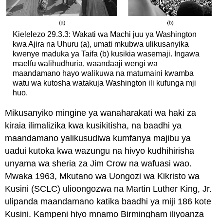
Kielelezo 29.3.3: Wakati wa Machi juu ya Washington
kwa Ajira na Uhuru (a), umati mkubwa ulikusanyika
kwenye maduka ya Taifa (b) kusikia wasemaji. Ingawa
maelfu walihudhuria, waandaaji wengi wa
maandamano hayo walikuwa na matumaini kwamba
watu wa kutosha watakuja Washington ili kufunga mji
huo.
Mikusanyiko mingine ya wanaharakati wa haki za
kiraia ilimalizika kwa kusikitisha, na baadhi ya
maandamano yalikusudiwa kumfanya majibu ya
uadui kutoka kwa wazungu na hivyo kudhihirisha
unyama wa sheria za Jim Crow na wafuasi wao.
Mwaka 1963, Mkutano wa Uongozi wa Kikristo wa
Kusini (SCLC) ulioongozwa na Martin Luther King, Jr.
ulipanda maandamano katika baadhi ya miji 186 kote
Kusini. Kampeni hiyo mnamo Birmingham iliyoanza