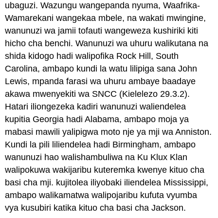
ubaguzi. Wazungu wangepanda nyuma, Waafrika-
Wamarekani wangekaa mbele, na wakati mwingine,
wanunuzi wa jamii tofauti wangeweza kushiriki kiti
hicho cha benchi. Wanunuzi wa uhuru walikutana na
shida kidogo hadi walipofika Rock Hill, South
Carolina, ambapo kundi la watu lilipiga sana John
Lewis, mpanda farasi wa uhuru ambaye baadaye
akawa mwenyekiti wa SNCC (Kielelezo 29.3.2).
Hatari iliongezeka kadiri wanunuzi waliendelea
kupitia Georgia hadi Alabama, ambapo moja ya
mabasi mawili yalipigwa moto nje ya mji wa Anniston.
Kundi la pili liliendelea hadi Birmingham, ambapo
wanunuzi hao walishambuliwa na Ku Klux Klan
walipokuwa wakijaribu kuteremka kwenye kituo cha
basi cha mji. kujitolea iliyobaki iliendelea Mississippi,
ambapo walikamatwa walipojaribu kufuta vyumba
vya kusubiri katika kituo cha basi cha Jackson.