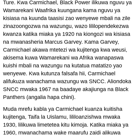
Ture. Kwa Carmichael, Black Power ilikuwa nguvu ya
Wamarekani Waafrika kuungana kama nguvu ya
kisiasa na kuunda taasisi zao wenyewe mbali na zile
zinazoongozwa na wazungu, wazo lililopendekezwa
kwanza katika miaka ya 1920 na kiongozi wa kisiasa
na mwanasheria Marcus Garvey. Kama Garvey,
Carmichael akawa mtetezi wa kujitenga kwa weusi,
akisema kuwa Wamarekani wa Afrika wanapaswa
kuishi mbali na wazungu na kutatua matatizo yao
wenyewe. Kwa kutunza falsafa hii, Carmichael
alifukuza wanachama wazungu wa SNCC. Aliondoka
SNCC mwaka 1967 na baadaye akajiunga na Black
Panthers (angalia hapa chini).
Muda mrefu kabla ya Carmichael kuanza kuitisha
kujitenga, Taifa la Uislamu, lililoanzishwa mwaka
1930, lilikuwa limetetea kitu kimoja. Katika miaka ya
1960, mwanachama wake maarufu zaidi alikuwa