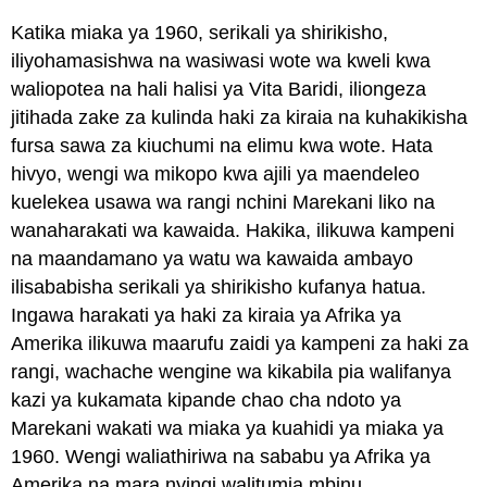
Katika miaka ya 1960, serikali ya shirikisho,
iliyohamasishwa na wasiwasi wote wa kweli kwa
waliopotea na hali halisi ya Vita Baridi, iliongeza
jitihada zake za kulinda haki za kiraia na kuhakikisha
fursa sawa za kiuchumi na elimu kwa wote. Hata
hivyo, wengi wa mikopo kwa ajili ya maendeleo
kuelekea usawa wa rangi nchini Marekani liko na
wanaharakati wa kawaida. Hakika, ilikuwa kampeni
na maandamano ya watu wa kawaida ambayo
ilisababisha serikali ya shirikisho kufanya hatua.
Ingawa harakati ya haki za kiraia ya Afrika ya
Amerika ilikuwa maarufu zaidi ya kampeni za haki za
rangi, wachache wengine wa kikabila pia walifanya
kazi ya kukamata kipande chao cha ndoto ya
Marekani wakati wa miaka ya kuahidi ya miaka ya
1960. Wengi waliathiriwa na sababu ya Afrika ya
Amerika na mara nyingi walitumia mbinu