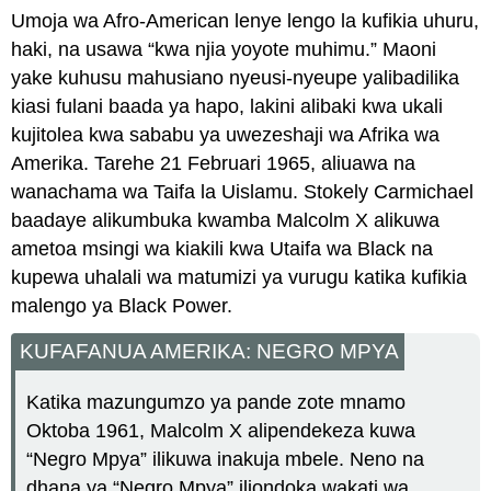
Umoja wa Afro-American lenye lengo la kufikia uhuru,
haki, na usawa “kwa njia yoyote muhimu.” Maoni
yake kuhusu mahusiano nyeusi-nyeupe yalibadilika
kiasi fulani baada ya hapo, lakini alibaki kwa ukali
kujitolea kwa sababu ya uwezeshaji wa Afrika wa
Amerika. Tarehe 21 Februari 1965, aliuawa na
wanachama wa Taifa la Uislamu. Stokely Carmichael
baadaye alikumbuka kwamba Malcolm X alikuwa
ametoa msingi wa kiakili kwa Utaifa wa Black na
kupewa uhalali wa matumizi ya vurugu katika kufikia
malengo ya Black Power.
KUFAFANUA AMERIKA: NEGRO MPYA
Katika mazungumzo ya pande zote mnamo
Oktoba 1961, Malcolm X alipendekeza kuwa
“Negro Mpya” ilikuwa inakuja mbele. Neno na
dhana ya “Negro Mpya” iliondoka wakati wa