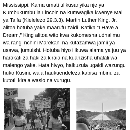
Mississippi. Kama umati ulikusanyika nje ya
Kumbukumbu la Lincoln na kumwagika kwenye Mall
ya Taifa (Kielelezo 29.3.3), Martin Luther King, Jr.
alitoa hotuba yake maarufu zaidi. Katika “I Have a
Dream,” King alitoa wito kwa kukomesha udhalimu
wa rangi nchini Marekani na kutazamwa jamii ya
usawa, jumuishi. Hotuba hiyo ilikuwa alama ya juu ya
harakati za haki za kiraia na kuanzisha uhalali wa
malengo yake. Hata hivyo, haikuzuia ugaidi wazungu
huko Kusini, wala haukuendeleza kabisa mbinu za
kutotii kiraia wasio na vurugu.