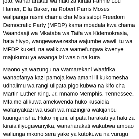
joto, wanaharakati wa haki za kiraia Fannie Lou
Hamer, Ella Baker, na Robert Parris Moses
walipanga rasmi chama cha Mississippi Freedom
Democratic Party (MFDP) kama mbadala kwa chama
Waandaaji wa Mkataba wa Taifa wa Kidemokrasia,
hata hivyo, wangewawezesha wajumbe wawili tu wa
MFDP kuketi, na walikuwa wamefungwa kwenye
majukumu ya waangalizi wasio na kura.
Maono ya wazungu na Wamarekani Waafrika
wanaofanya kazi pamoja kwa amani ili kukomesha
udhalimu wa rangi ulipata pigo kubwa na kifo cha
Martin Luther King, Jr. mnamo Memphis, Tennessee,
Mfalme alikuwa amekwenda huko kusaidia
wafanyakazi wa usafi wa mazingira wakijaribu
kuunganisha. Huko mjiani, alipata harakati ya haki za
kiraia iliyogawanyika; wanaharakati wakubwa ambao
waliunga mkono sera yake ya kutokuwa na vurugu