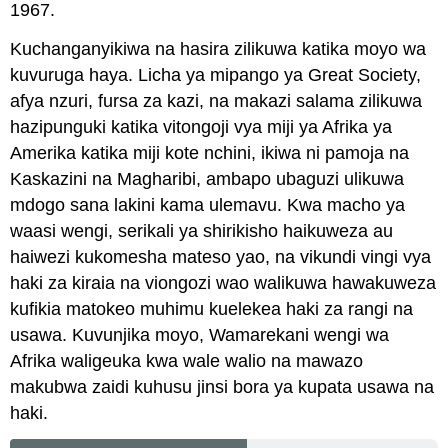
1967.
Kuchanganyikiwa na hasira zilikuwa katika moyo wa
kuvuruga haya. Licha ya mipango ya Great Society,
afya nzuri, fursa za kazi, na makazi salama zilikuwa
hazipunguki katika vitongoji vya miji ya Afrika ya
Amerika katika miji kote nchini, ikiwa ni pamoja na
Kaskazini na Magharibi, ambapo ubaguzi ulikuwa
mdogo sana lakini kama ulemavu. Kwa macho ya
waasi wengi, serikali ya shirikisho haikuweza au
haiwezi kukomesha mateso yao, na vikundi vingi vya
haki za kiraia na viongozi wao walikuwa hawakuweza
kufikia matokeo muhimu kuelekea haki za rangi na
usawa. Kuvunjika moyo, Wamarekani wengi wa
Afrika waligeuka kwa wale walio na mawazo
makubwa zaidi kuhusu jinsi bora ya kupata usawa na
haki.