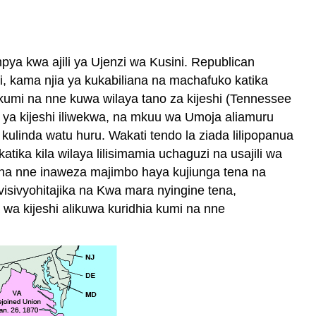
ya kwa ajili ya Ujenzi wa Kusini. Republican
i, kama njia ya kukabiliana na machafuko katika
kumi na nne kuwa wilaya tano za kijeshi (Tennessee
 ya kijeshi iliwekwa, na mkuu wa Umoja aliamuru
a kulinda watu huru. Wakati tendo la ziada lilipopanua
ika kila wilaya lilisimamia uchaguzi na usajili wa
 na nne inaweza majimbo haya kujiunga tena na
visivyohitajika na Kwa mara nyingine tena,
wa kijeshi alikuwa kuridhia kumi na nne