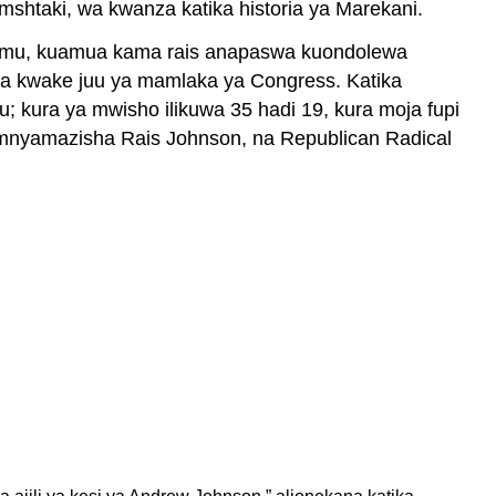
mshtaki, wa kwanza katika historia ya Marekani.
akimu, kuamua kama rais anapaswa kuondolewa
liwa kwake juu ya mamlaka ya Congress. Katika
 kura ya mwisho ilikuwa 35 hadi 19, kura moja fupi
amemnyamazisha Rais Johnson, na Republican Radical