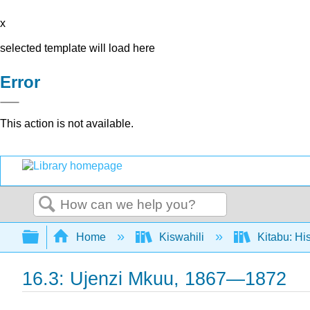
x
selected template will load here
Error
This action is not available.
Search
Expand/collapse global hierarchy
Home
Kiswahili
Kitabu: Hi
16.3: Ujenzi Mkuu, 1867—1872