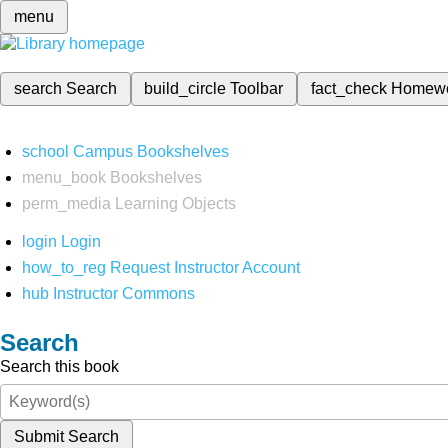
menu
search
Search
build_circle
Toolbar
fact_check
Homew
school
Campus Bookshelves
menu_book
Bookshelves
perm_media
Learning Objects
login
Login
how_to_reg
Request Instructor Account
hub
Instructor Commons
Search
Search this book
Submit Search