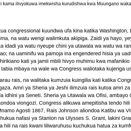
i kama ilivyokuwa imekwisha kurudishwa kwa Muungano wakat
atua congressional kuundwa ufa kina katika Washington, 
ma, na watu wengi walimkuta akipiga. Zaidi ya hayo, ye
 idadi ya watu nyeupe chini ya utawala wa watu wa rangi
ao; na uaminifu wa pamoja ina engendered hisia ya uad
kiano kati ya jamii mbili hivyo muhimu kwa mafanikio 
ka tabia mbaya na wale wa Congress waliotaka kujenga u
 rais, na walitaka kumzuia kuingilia kati katika Congre
gaza. Amri ya Sheria ya Jeshi ilimzuia rais kutoa amri za 
idhini ya Seneti. Sheria ya Utawala wa Ofisi, ambayo Con
aondoa viongozi. Congress alikuwa amepitisha tendo hi
o. Mnamo Agosti 1867, Rais Johnson aliondoa Katibu wa 
ichukua nafasi ya Stanton na Ulysses S. Grant, lakini Gr
osa hili na rais kwani liliwaruhusu kuchukua hatua za 