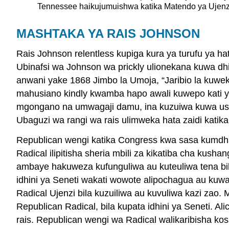
Tennessee haikujumuishwa katika Matendo ya Ujenz
MASHTAKA YA RAIS JOHNSON
Rais Johnson relentless kupiga kura ya turufu ya h
Ubinafsi wa Johnson wa prickly ulionekana kuwa dhi
anwani yake 1868 Jimbo la Umoja, “Jaribio la kuweka
mahusiano kindly kwamba hapo awali kuwepo kati y
mgongano na umwagaji damu, ina kuzuiwa kuwa ushiri
Ubaguzi wa rangi wa rais ulimweka hata zaidi kati
Republican wengi katika Congress kwa sasa kumdharau
Radical ilipitisha sheria mbili za kikatiba cha kushan
ambaye hakuweza kufunguliwa au kuteuliwa tena bila 
idhini ya Seneti wakati wowote alipochagua au kuw
Radical Ujenzi bila kuzuiliwa au kuvuliwa kazi za
Republican Radical, bila kupata idhini ya Seneti. Al
rais. Republican wengi wa Radical walikaribisha k