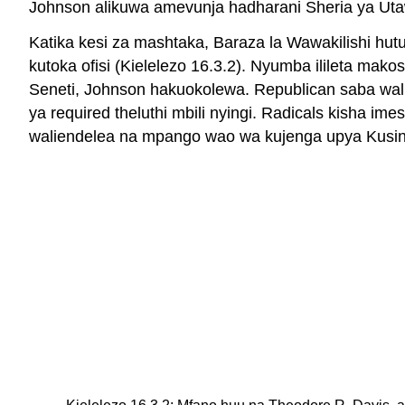
Johnson alikuwa amevunja hadharani Sheria ya Utawa
Katika kesi za mashtaka, Baraza la Wawakilishi 
kutoka ofisi (Kielelezo 16.3.2). Nyumba ilileta ma
Seneti, Johnson hakuokolewa. Republican saba walij
ya required theluthi mbili nyingi. Radicals kisha 
waliendelea na mpango wao wa kujenga upya Kusin