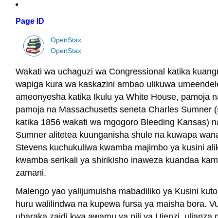
Page ID
OpenStax
OpenStax
Wakati wa uchaguzi wa Congressional katika kuanguk
wapiga kura wa kaskazini ambao ulikuwa umeendel
ameonyesha katika Ikulu ya White House, pamoja n
pamoja na Massachusetts seneta Charles Sumner (s
katika 1856 wakati wa mgogoro Bleeding Kansas) n
Sumner alitetea kuunganisha shule na kuwapa wana
Stevens kuchukuliwa kwamba majimbo ya kusini alik
kwamba serikali ya shirikisho inaweza kuandaa kama
zamani.
Malengo yao yalijumuisha mabadiliko ya Kusini kuto
huru walilindwa na kupewa fursa ya maisha bora. 
uharaka zaidi kwa awamu ya pili ya Ujenzi, ulianz