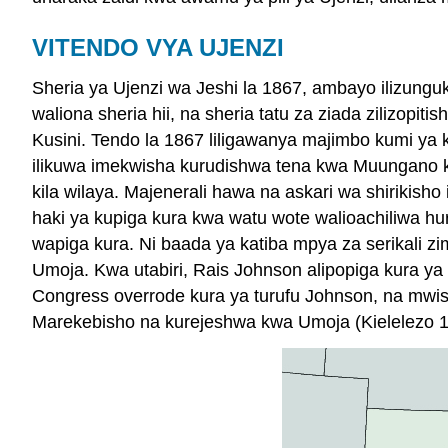
VITENDO VYA UJENZI
Sheria ya Ujenzi wa Jeshi la 1867, ambayo ilizungu
waliona sheria hii, na sheria tatu za ziada zilizop
Kusini. Tendo la 1867 liligawanya majimbo kumi ya 
ilikuwa imekwisha kurudishwa tena kwa Muungano kwa
kila wilaya. Majenerali hawa na askari wa shirikisho 
haki ya kupiga kura kwa watu wote walioachiliwa huru
wapiga kura. Ni baada ya katiba mpya za serikali 
Umoja. Kwa utabiri, Rais Johnson alipopiga kura ya 
Congress overrode kura ya turufu Johnson, na mwish
Marekebisho na kurejeshwa kwa Umoja (Kielelezo 1