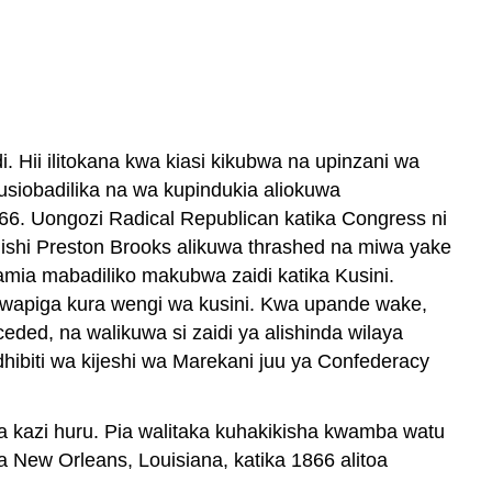
Hii ilitokana kwa kiasi kikubwa na upinzani wa
iobadilika na wa kupindukia aliokuwa
6. Uongozi Radical Republican katika Congress ni
shi Preston Brooks alikuwa thrashed na miwa yake
ia mabadiliko makubwa zaidi katika Kusini.
 wapiga kura wengi wa kusini. Kwa upande wake,
ed, na walikuwa si zaidi ya alishinda wilaya
hibiti wa kijeshi wa Marekani juu ya Confederacy
ya kazi huru. Pia walitaka kuhakikisha kwamba watu
New Orleans, Louisiana, katika 1866 alitoa