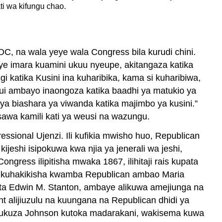
i wa kifungu chao.
DC, na wala yeye wala Congress bila kurudi chini.
ye imara kuamini ukuu nyeupe, akitangaza katika
 katika Kusini ina kuharibika, kama si kuharibiwa,
ui ambayo inaongoza katika baadhi ya matukio ya
ya biashara ya viwanda katika majimbo ya kusini.”
sawa kamili kati ya weusi na wazungu.
ssional Ujenzi. Ili kufikia mwisho huo, Republican
kijeshi isipokuwa kwa njia ya jenerali wa jeshi,
gress ilipitisha mwaka 1867, ilihitaji rais kupata
li kuhakikisha kwamba Republican ambao Maria
Vita Edwin M. Stanton, ambaye alikuwa amejiunga na
ant alijiuzulu na kuungana na Republican dhidi ya
kumfukuza Johnson kutoka madarakani, wakisema kuwa