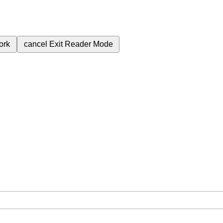
ork
cancel
Exit Reader Mode