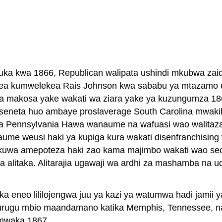
a kwa 1866, Republican walipata ushindi mkubwa zaidi. 
ea kumwelekea Rais Johnson kwa sababu ya mtazamo us
a makosa yake wakati wa ziara yake ya kuzungumza 186
eneta huo ambaye proslaverage South Carolina mwakili
a Pennsylvania Hawa wanaume na wafuasi wao walitazam
ume weusi haki ya kupiga kura wakati disenfranchising
uwa amepoteza haki zao kama majimbo wakati wao seced
 alitaka. Alitarajia ugawaji wa ardhi za mashamba na ud
ka eneo lililojengwa juu ya kazi ya watumwa hadi jamii 
Vurugu mbio maandamano katika Memphis, Tennessee, na 
a mwaka 1867.