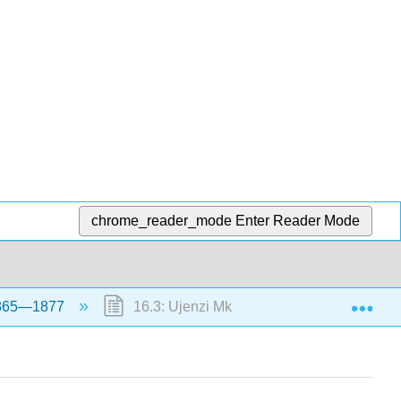
chrome_reader_mode
Enter Reader Mode
Exp
 1865—1877
16.3: Ujenzi Mkuu, 1867—1872