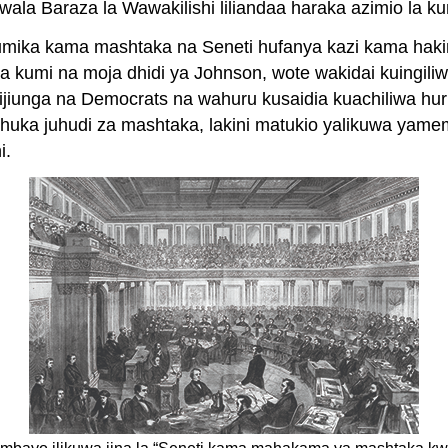
la Baraza la Wawakilishi liliandaa haraka azimio la ku
hutumika kama mashtaka na Seneti hufanya kazi kama h
kosa kumi na moja dhidi ya Johnson, wote wakidai kuingi
iunga na Democrats na wahuru kusaidia kuachiliwa huru;
imeshuka juhudi za mashtaka, lakini matukio yalikuwa y
i.