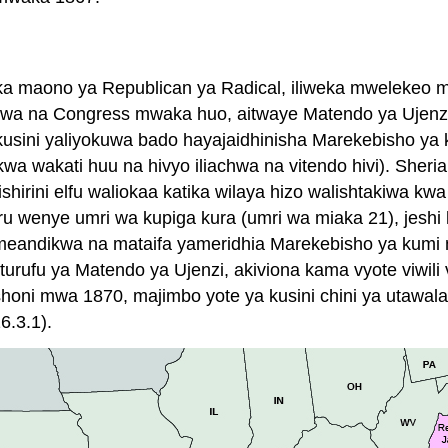
ka maono ya Republican ya Radical, iliweka mwelekeo mp
itishwa na Congress mwaka huo, aitwaye Matendo ya Ujenz
kusini yaliyokuwa bado hayajaidhinisha Marekebisho ya 
 wakati huu na hivyo iliachwa na vitendo hivi). Sheria
ishirini elfu waliokaa katika wilaya hizo walishtakiwa kw
 wenye umri wa kupiga kura (umri wa miaka 21), jeshi kat
zimeandikwa na mataifa yameridhia Marekebisho ya kumi
turufu ya Matendo ya Ujenzi, akiviona kama vyote viwili 
oni mwa 1870, majimbo yote ya kusini chini ya utawala 
6.3.1).