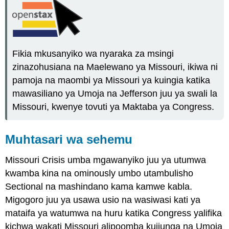
Fikia mkusanyiko wa nyaraka za msingi
zinazohusiana na Maelewano ya Missouri, ikiwa ni
pamoja na maombi ya Missouri ya kuingia katika
mawasiliano ya Umoja na Jefferson juu ya swali la
Missouri, kwenye tovuti ya Maktaba ya Congress.
Muhtasari wa sehemu
Missouri Crisis umba mgawanyiko juu ya utumwa
kwamba kina na ominously umbo utambulisho
Sectional na mashindano kama kamwe kabla.
Migogoro juu ya usawa usio na wasiwasi kati ya
mataifa ya watumwa na huru katika Congress yalifika
kichwa wakati Missouri alipoomba kujiunga na Umoja