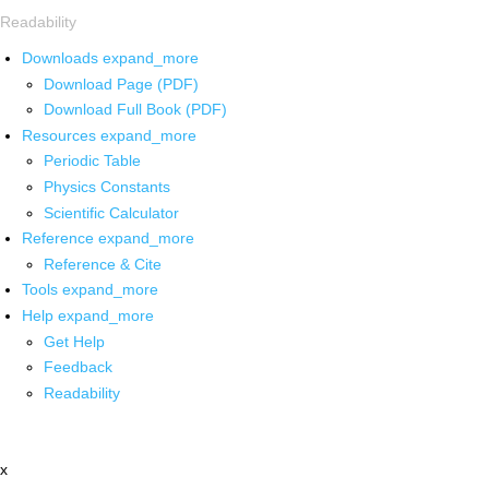
Readability
Downloads
expand_more
Download Page (PDF)
Download Full Book (PDF)
Resources
expand_more
Periodic Table
Physics Constants
Scientific Calculator
Reference
expand_more
Reference & Cite
Tools
expand_more
Help
expand_more
Get Help
Feedback
Readability
x