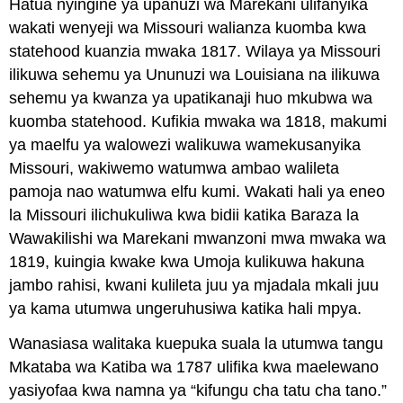
Hatua nyingine ya upanuzi wa Marekani ulifanyika
wakati wenyeji wa Missouri walianza kuomba kwa
statehood kuanzia mwaka 1817. Wilaya ya Missouri
ilikuwa sehemu ya Ununuzi wa Louisiana na ilikuwa
sehemu ya kwanza ya upatikanaji huo mkubwa wa
kuomba statehood. Kufikia mwaka wa 1818, makumi
ya maelfu ya walowezi walikuwa wamekusanyika
Missouri, wakiwemo watumwa ambao walileta
pamoja nao watumwa elfu kumi. Wakati hali ya eneo
la Missouri ilichukuliwa kwa bidii katika Baraza la
Wawakilishi wa Marekani mwanzoni mwa mwaka wa
1819, kuingia kwake kwa Umoja kulikuwa hakuna
jambo rahisi, kwani kulileta juu ya mjadala mkali juu
ya kama utumwa ungeruhusiwa katika hali mpya.
Wanasiasa walitaka kuepuka suala la utumwa tangu
Mkataba wa Katiba wa 1787 ulifika kwa maelewano
yasiyofaa kwa namna ya “kifungu cha tatu cha tano.”