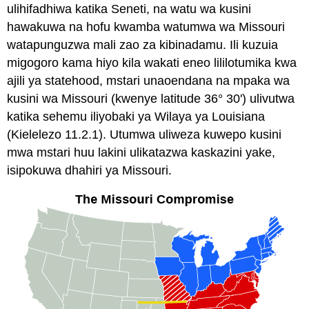
ulihifadhiwa katika Seneti, na watu wa kusini
hawakuwa na hofu kwamba watumwa wa Missouri
watapunguzwa mali zao za kibinadamu. Ili kuzuia
migogoro kama hiyo kila wakati eneo lililotumika kwa
ajili ya statehood, mstari unaoendana na mpaka wa
kusini wa Missouri (kwenye latitude 36° 30') ulivutwa
katika sehemu iliyobaki ya Wilaya ya Louisiana
(Kielelezo 11.2.1). Utumwa uliweza kuwepo kusini
mwa mstari huu lakini ulikatazwa kaskazini yake,
isipokuwa dhahiri ya Missouri.