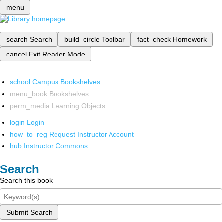
menu
search
Search
build_circle
Toolbar
fact_check
Homework
cancel
Exit Reader Mode
school
Campus Bookshelves
menu_book
Bookshelves
perm_media
Learning Objects
login
Login
how_to_reg
Request Instructor Account
hub
Instructor Commons
Search
Search this book
Submit Search