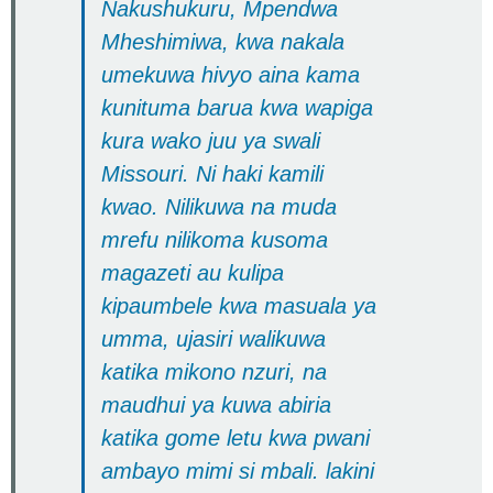
Nakushukuru, Mpendwa
Mheshimiwa, kwa nakala
umekuwa hivyo aina kama
kunituma barua kwa wapiga
kura wako juu ya swali
Missouri. Ni haki kamili
kwao. Nilikuwa na muda
mrefu nilikoma kusoma
magazeti au kulipa
kipaumbele kwa masuala ya
umma, ujasiri walikuwa
katika mikono nzuri, na
maudhui ya kuwa abiria
katika gome letu kwa pwani
ambayo mimi si mbali. lakini