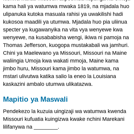
kama hali ya watumwa mwaka 1819, na mjadala huo
ulipanuka kutoka masuala rahisi ya uwakilishi hadi
kukosoa maadili ya utumwa. Mjadala huo pia uliinua
specter ya kugawanyika na vita vya wenyewe kwa
wenyewe, na kusababisha wengi, ikiwa ni pamoja na
Thomas Jefferson, kuogopa mustakabali wa jamhuri.
Chini ya Maelewano ya Missouri, Missouri na Maine
waliingia Umoja kwa wakati mmoja, Maine kama
jimbo huru, Missouri kama jimbo la watumwa, na
mstari ulivutwa katika salio la eneo la Louisiana
kaskazini ambalo utumwa ulikatazwa.
Mapitio ya Maswali
Pendekezo la kuzuia uingizaji wa watumwa kwenda
Missouri kufuatia kuingizwa kwake nchini Marekani
lilifanywa na ________.