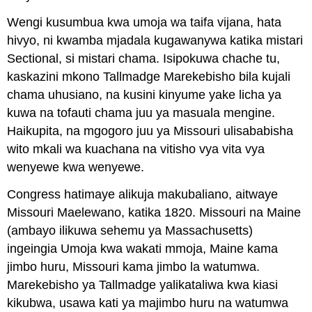
Wengi kusumbua kwa umoja wa taifa vijana, hata
hivyo, ni kwamba mjadala kugawanywa katika mistari
Sectional, si mistari chama. Isipokuwa chache tu,
kaskazini mkono Tallmadge Marekebisho bila kujali
chama uhusiano, na kusini kinyume yake licha ya
kuwa na tofauti chama juu ya masuala mengine.
Haikupita, na mgogoro juu ya Missouri ulisababisha
wito mkali wa kuachana na vitisho vya vita vya
wenyewe kwa wenyewe.
Congress hatimaye alikuja makubaliano, aitwaye
Missouri Maelewano, katika 1820. Missouri na Maine
(ambayo ilikuwa sehemu ya Massachusetts)
ingeingia Umoja kwa wakati mmoja, Maine kama
jimbo huru, Missouri kama jimbo la watumwa.
Marekebisho ya Tallmadge yalikataliwa kwa kiasi
kikubwa, usawa kati ya majimbo huru na watumwa