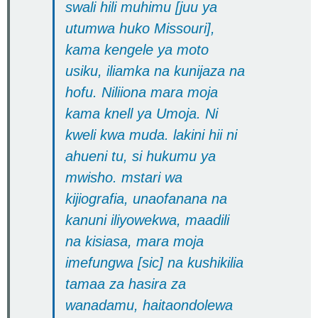
swali hili muhimu [juu ya
utumwa huko Missouri],
kama kengele ya moto
usiku, iliamka na kunijaza na
hofu. Niliiona mara moja
kama knell ya Umoja. Ni
kweli kwa muda. lakini hii ni
ahueni tu, si hukumu ya
mwisho. mstari wa
kijiografia, unaofanana na
kanuni iliyowekwa, maadili
na kisiasa, mara moja
imefungwa [sic] na kushikilia
tamaa za hasira za
wanadamu, haitaondolewa