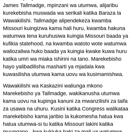
James Tallmadge, mpinzani wa utumwa, alijaribu
kurekebisha muswada wa serikali katika Baraza la
Wawakilishi. Tallmadge alipendekeza kwamba
Missouri kuingizwa kama hali huru, kwamba hakuna
watumwa tena kuruhusiwa kuingia Missouri baada ya
kufikia statehood, na kwamba watoto wote watumwa
waliozaliwa huko baada ya kuingia kwake kuwa huru
katika umri wa miaka ishirini na tano. Marekebisho
hayo yalibadilisha masharti ya mjadala kwa
kuwasilisha utumwa kama uovu wa kusimamishwa.
Wawakilishi wa Kaskazini waliunga mkono
Marekebisho ya Tallmadge, wakikanusha utumwa
kama uovu na kupinga kanuni za mwanzilishi za taifa
za usawa na uhuru. Kusini katika Congress walikataa
marekebisho kama jaribio la kukomesha hatua kwa
hatua utumwa-si tu katika Missouri lakini katika
muungano - kwa kukiuka haki za mali ya watumwa