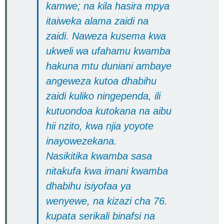
kamwe; na kila hasira mpya
itaiweka alama zaidi na
zaidi. Naweza kusema kwa
ukweli wa ufahamu kwamba
hakuna mtu duniani ambaye
angeweza kutoa dhabihu
zaidi kuliko ningependa, ili
kutuondoa kutokana na aibu
hii nzito, kwa njia yoyote
inayowezekana.
Nasikitika kwamba sasa
nitakufa kwa imani kwamba
dhabihu isiyofaa ya
wenyewe, na kizazi cha 76.
kupata serikali binafsi na