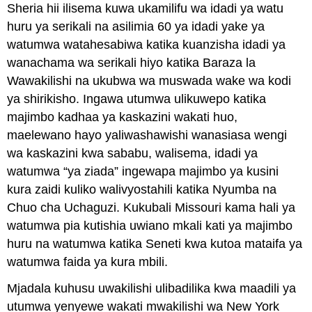
Sheria hii ilisema kuwa ukamilifu wa idadi ya watu
huru ya serikali na asilimia 60 ya idadi yake ya
watumwa watahesabiwa katika kuanzisha idadi ya
wanachama wa serikali hiyo katika Baraza la
Wawakilishi na ukubwa wa muswada wake wa kodi
ya shirikisho. Ingawa utumwa ulikuwepo katika
majimbo kadhaa ya kaskazini wakati huo,
maelewano hayo yaliwashawishi wanasiasa wengi
wa kaskazini kwa sababu, walisema, idadi ya
watumwa “ya ziada” ingewapa majimbo ya kusini
kura zaidi kuliko walivyostahili katika Nyumba na
Chuo cha Uchaguzi. Kukubali Missouri kama hali ya
watumwa pia kutishia uwiano mkali kati ya majimbo
huru na watumwa katika Seneti kwa kutoa mataifa ya
watumwa faida ya kura mbili.
Mjadala kuhusu uwakilishi ulibadilika kwa maadili ya
utumwa yenyewe wakati mwakilishi wa New York