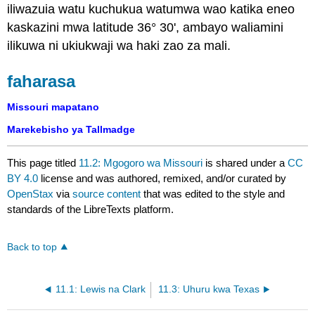
iliwazuia watu kuchukua watumwa wao katika eneo
kaskazini mwa latitude 36° 30', ambayo waliamini
ilikuwa ni ukiukwaji wa haki zao za mali.
faharasa
Missouri mapatano
Marekebisho ya Tallmadge
This page titled
11.2: Mgogoro wa Missouri
is shared under a
CC
BY 4.0
license and was authored, remixed, and/or curated by
OpenStax
via
source content
that was edited to the style and
standards of the LibreTexts platform.
Back to top
11.1: Lewis na Clark
11.3: Uhuru kwa Texas