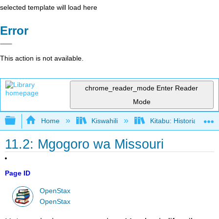
selected template will load here
Error
This action is not available.
chrome_reader_mode
Enter Reader
Mode
Expand/collapse global hierarchy
Home
Kiswahili
Kitabu: Historia ya M
11.2: Mgogoro wa Missouri
Page ID
OpenStax
OpenStax