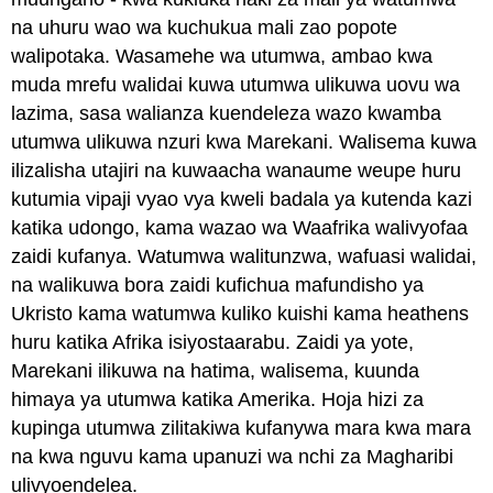
na uhuru wao wa kuchukua mali zao popote
walipotaka. Wasamehe wa utumwa, ambao kwa
muda mrefu walidai kuwa utumwa ulikuwa uovu wa
lazima, sasa walianza kuendeleza wazo kwamba
utumwa ulikuwa nzuri kwa Marekani. Walisema kuwa
ilizalisha utajiri na kuwaacha wanaume weupe huru
kutumia vipaji vyao vya kweli badala ya kutenda kazi
katika udongo, kama wazao wa Waafrika walivyofaa
zaidi kufanya. Watumwa walitunzwa, wafuasi walidai,
na walikuwa bora zaidi kufichua mafundisho ya
Ukristo kama watumwa kuliko kuishi kama heathens
huru katika Afrika isiyostaarabu. Zaidi ya yote,
Marekani ilikuwa na hatima, walisema, kuunda
himaya ya utumwa katika Amerika. Hoja hizi za
kupinga utumwa zilitakiwa kufanywa mara kwa mara
na kwa nguvu kama upanuzi wa nchi za Magharibi
ulivyoendelea.