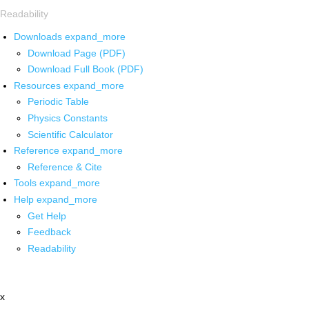
Readability
Downloads
expand_more
Download Page (PDF)
Download Full Book (PDF)
Resources
expand_more
Periodic Table
Physics Constants
Scientific Calculator
Reference
expand_more
Reference & Cite
Tools
expand_more
Help
expand_more
Get Help
Feedback
Readability
x