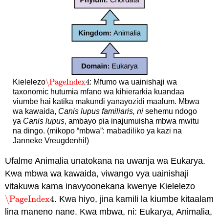
\PageIndex
4
Kielelezo
: Mfumo wa uainishaji wa
\PageIndex
4
taxonomic hutumia mfano wa kihierarkia kuandaa
viumbe hai katika makundi yanayozidi maalum. Mbwa
wa kawaida,
Canis lupus familiaris, ni
sehemu ndogo
ya
Canis lupus
, ambayo pia inajumuisha mbwa mwitu
na dingo. (mikopo “mbwa”: mabadiliko ya kazi na
Janneke Vreugdenhil)
Ufalme Animalia unatokana na uwanja wa Eukarya.
Kwa mbwa wa kawaida, viwango vya uainishaji
vitakuwa kama inavyoonekana kwenye Kielelezo
\PageIndex
4
. Kwa hiyo, jina kamili la kiumbe kitaalam
\PageIndex
4
lina maneno nane. Kwa mbwa, ni: Eukarya, Animalia,