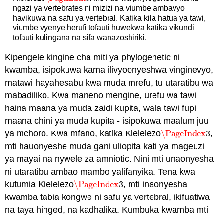
ngazi ya vertebrates ni mizizi na viumbe ambavyo
havikuwa na safu ya vertebral. Katika kila hatua ya tawi,
viumbe vyenye herufi tofauti huwekwa katika vikundi
tofauti kulingana na sifa wanazoshiriki.
Kipengele kingine cha miti ya phylogenetic ni
kwamba, isipokuwa kama ilivyoonyeshwa vinginevyo,
matawi hayahesabu kwa muda mrefu, tu utaratibu wa
mabadiliko. Kwa maneno mengine, urefu wa tawi
haina maana ya muda zaidi kupita, wala tawi fupi
maana chini ya muda kupita - isipokuwa maalum juu
ya mchoro. Kwa mfano, katika Kielelezo
\PageIndex
3
,
\PageIndex
3
mti hauonyeshe muda gani uliopita kati ya mageuzi
ya mayai na nywele za amniotic. Nini mti unaonyesha
ni utaratibu ambao mambo yalifanyika. Tena kwa
kutumia Kielelezo
\PageIndex
3
, mti inaonyesha
\PageIndex
3
kwamba tabia kongwe ni safu ya vertebral, ikifuatiwa
na taya hinged, na kadhalika. Kumbuka kwamba mti