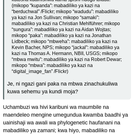
(mikopo “kupanda”: mabadiliko ya kazi na
“berduchwal” /Flickr; mikopo “wadudu”: mabadiliko
ya kazi na Jon Sullivan; mikopo “samaki”:
mabadiliko ya kazi na Christian Mehlführer; mikopo
“sungura”: mabadiliko ya kazi na Aidan Wojtas;
mikopo “paka”: mabadiliko ya kazi na Jonathan
Lidbeck; mikopo “mbweha”: mabadiliko ya kazi na
Kevin Bacher, NPS; mikopo “jackal”: mabadiliko ya
kazi na Thomas A. Hermann, NBII, USGS; mikopo
“mbwa mwitu”: mabadiliko ya kazi na Robert Dewar;
mikopo “mbwa”: mabadiliko ya kazi na
“digital_image_fan” /Flickr)
Je, ni ngazi gani paka na mbwa zinachukuliwa
kuwa sehemu ya kundi moja?
Uchambuzi wa hivi karibuni wa maumbile na
maendeleo mengine umegundua kwamba baadhi ya
uainishaji wa awali wa phylogenetic haufanani na
mabadiliko ya zamani; kwa hiyo, mabadiliko na