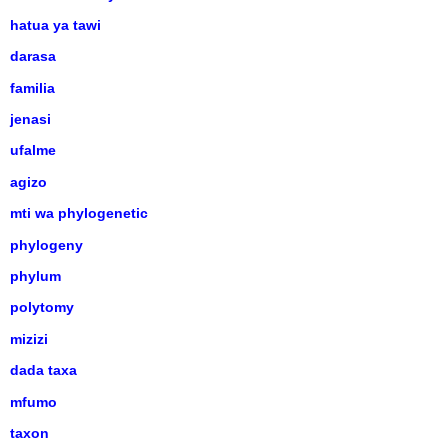
hatua ya tawi
darasa
familia
jenasi
ufalme
agizo
mti wa phylogenetic
phylogeny
phylum
polytomy
mizizi
dada taxa
mfumo
taxon