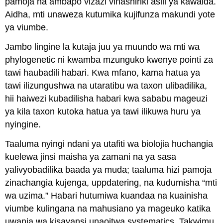
pamoja na ambapo vizazi vinashiriki asili ya kawaida.
Aidha, mti unaweza kutumika kujifunza makundi yote
ya viumbe.
Jambo lingine la kutaja juu ya muundo wa mti wa
phylogenetic ni kwamba mzunguko kwenye pointi za
tawi haubadili habari. Kwa mfano, kama hatua ya
tawi ilizungushwa na utaratibu wa taxon ulibadilika,
hii haiwezi kubadilisha habari kwa sababu mageuzi
ya kila taxon kutoka hatua ya tawi ilikuwa huru ya
nyingine.
Taaluma nyingi ndani ya utafiti wa biolojia huchangia
kuelewa jinsi maisha ya zamani na ya sasa
yalivyobadilika baada ya muda; taaluma hizi pamoja
zinachangia kujenga, uppdatering, na kudumisha “mti
wa uzima.” Habari hutumiwa kuandaa na kuainisha
viumbe kulingana na mahusiano ya mageuko katika
uwanja wa kisayansi unaoitwa
systematics
. Takwimu