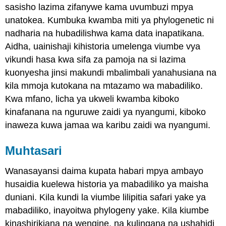
sasisho lazima zifanywe kama uvumbuzi mpya
unatokea. Kumbuka kwamba miti ya phylogenetic ni
nadharia na hubadilishwa kama data inapatikana.
Aidha, uainishaji kihistoria umelenga viumbe vya
vikundi hasa kwa sifa za pamoja na si lazima
kuonyesha jinsi makundi mbalimbali yanahusiana na
kila mmoja kutokana na mtazamo wa mabadiliko.
Kwa mfano, licha ya ukweli kwamba kiboko
kinafanana na nguruwe zaidi ya nyangumi, kiboko
inaweza kuwa jamaa wa karibu zaidi wa nyangumi.
Muhtasari
Wanasayansi daima kupata habari mpya ambayo
husaidia kuelewa historia ya mabadiliko ya maisha
duniani. Kila kundi la viumbe lilipitia safari yake ya
mabadiliko, inayoitwa phylogeny yake. Kila kiumbe
kinashirikiana na wengine, na kulingana na ushahidi