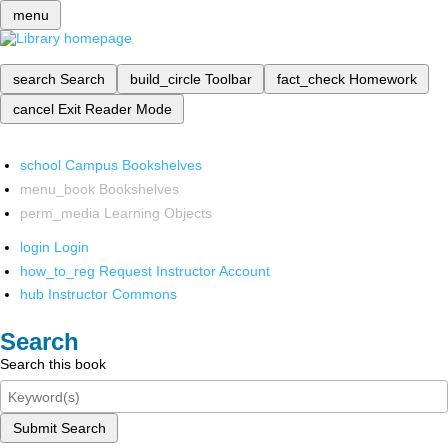
menu
search
Search
build_circle
Toolbar
fact_check
Homework
cancel
Exit Reader Mode
school
Campus Bookshelves
menu_book
Bookshelves
perm_media
Learning Objects
login
Login
how_to_reg
Request Instructor Account
hub
Instructor Commons
Search
Search this book
Submit Search