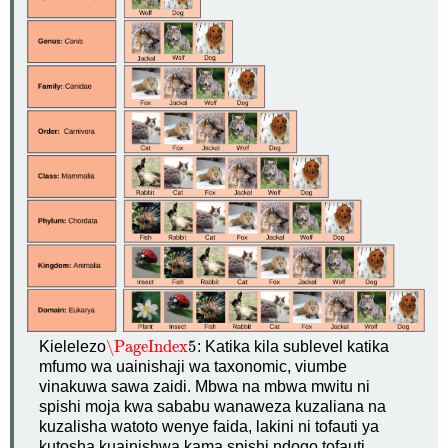
\PageIndex
5
Kielelezo
: Katika kila sublevel katika
\PageIndex
5
mfumo wa uainishaji wa taxonomic, viumbe
vinakuwa sawa zaidi. Mbwa na mbwa mwitu ni
spishi moja kwa sababu wanaweza kuzaliana na
kuzalisha watoto wenye faida, lakini ni tofauti ya
kutosha kuainishwa kama spishi ndogo tofauti.