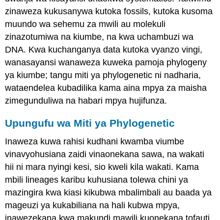
zinaweza kukusanywa kutoka fossils, kutoka kusoma
muundo wa sehemu za mwili au molekuli
zinazotumiwa na kiumbe, na kwa uchambuzi wa
DNA. Kwa kuchanganya data kutoka vyanzo vingi,
wanasayansi wanaweza kuweka pamoja phylogeny
ya kiumbe; tangu miti ya phylogenetic ni nadharia,
wataendelea kubadilika kama aina mpya za maisha
zimegunduliwa na habari mpya hujifunza.
Upungufu wa Miti ya Phylogenetic
Inaweza kuwa rahisi kudhani kwamba viumbe
vinavyohusiana zaidi vinaonekana sawa, na wakati
hii ni mara nyingi kesi, sio kweli kila wakati. Kama
mbili lineages karibu kuhusiana tolewa chini ya
mazingira kwa kiasi kikubwa mbalimbali au baada ya
mageuzi ya kukabiliana na hali kubwa mpya,
inawezekana kwa makundi mawili kuonekana tofauti