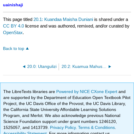
uainishaji
This page titled
20.1: Kuandaa Maisha Duniani
is shared under a
CC BY 4.0
license and was authored, remixed, and/or curated by
OpenStax
.
Back to top
20.0: Utangulizi
20.2: Kuamua Mahusiano ya Mabadiliko
The LibreTexts libraries are
Powered by NICE CXone Expert
and
are supported by the Department of Education Open Textbook Pilot
Project, the UC Davis Office of the Provost, the UC Davis Library,
the California State University Affordable Learning Solutions
Program, and Merlot. We also acknowledge previous National
Science Foundation support under grant numbers 1246120,
1525057, and 1413739.
Privacy Policy
.
Terms & Conditions
.
Accessibility Statement
. For more information contact us