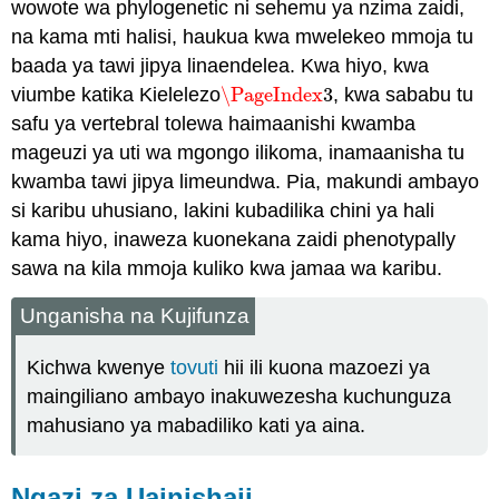
wowote wa phylogenetic ni sehemu ya nzima zaidi,
na kama mti halisi, haukua kwa mwelekeo mmoja tu
baada ya tawi jipya linaendelea. Kwa hiyo, kwa
viumbe katika Kielelezo
\PageIndex
3
, kwa sababu tu
\PageIndex
3
safu ya vertebral tolewa haimaanishi kwamba
mageuzi ya uti wa mgongo ilikoma, inamaanisha tu
kwamba tawi jipya limeundwa. Pia, makundi ambayo
si karibu uhusiano, lakini kubadilika chini ya hali
kama hiyo, inaweza kuonekana zaidi phenotypally
sawa na kila mmoja kuliko kwa jamaa wa karibu.
Unganisha na Kujifunza
Kichwa kwenye
tovuti
hii ili kuona mazoezi ya
maingiliano ambayo inakuwezesha kuchunguza
mahusiano ya mabadiliko kati ya aina.
Ngazi za Uainishaji