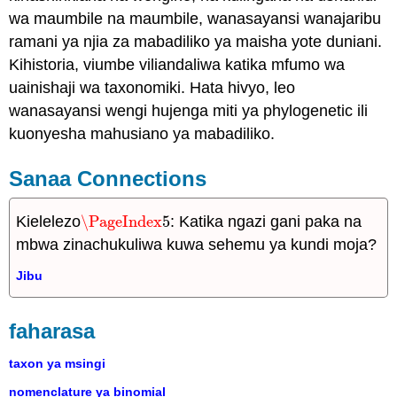
wa maumbile na maumbile, wanasayansi wanajaribu
ramani ya njia za mabadiliko ya maisha yote duniani.
Kihistoria, viumbe viliandaliwa katika mfumo wa
uainishaji wa taxonomiki. Hata hivyo, leo
wanasayansi wengi hujenga miti ya phylogenetic ili
kuonyesha mahusiano ya mabadiliko.
Sanaa Connections
Kielelezo
\PageIndex
5
: Katika ngazi gani paka na
\PageIndex
5
mbwa zinachukuliwa kuwa sehemu ya kundi moja?
Jibu
faharasa
taxon ya msingi
nomenclature ya binomial