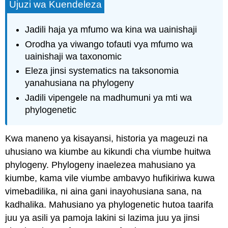
Ujuzi wa Kuendeleza
Jadili haja ya mfumo wa kina wa uainishaji
Orodha ya viwango tofauti vya mfumo wa
uainishaji wa taxonomic
Eleza jinsi systematics na taksonomia
yanahusiana na phylogeny
Jadili vipengele na madhumuni ya mti wa
phylogenetic
Kwa maneno ya kisayansi, historia ya mageuzi na
uhusiano wa kiumbe au kikundi cha viumbe huitwa
phylogeny.
Phylogeny
inaelezea mahusiano ya
kiumbe, kama vile viumbe ambavyo hufikiriwa kuwa
vimebadilika, ni aina gani inayohusiana sana, na
kadhalika. Mahusiano ya phylogenetic hutoa taarifa
juu ya asili ya pamoja lakini si lazima juu ya jinsi