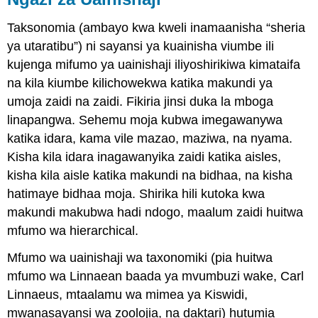
Taksonomia
(ambayo kwa kweli inamaanisha “sheria
ya utaratibu”) ni sayansi ya kuainisha viumbe ili
kujenga mifumo ya uainishaji iliyoshirikiwa kimataifa
na kila kiumbe kilichowekwa katika makundi ya
umoja zaidi na zaidi. Fikiria jinsi duka la mboga
linapangwa. Sehemu moja kubwa imegawanywa
katika idara, kama vile mazao, maziwa, na nyama.
Kisha kila idara inagawanyika zaidi katika aisles,
kisha kila aisle katika makundi na bidhaa, na kisha
hatimaye bidhaa moja. Shirika hili kutoka kwa
makundi makubwa hadi ndogo, maalum zaidi huitwa
mfumo wa hierarchical.
Mfumo wa uainishaji wa taxonomiki (pia huitwa
mfumo wa Linnaean baada ya mvumbuzi wake, Carl
Linnaeus, mtaalamu wa mimea ya Kiswidi,
mwanasayansi wa zoolojia, na daktari) hutumia