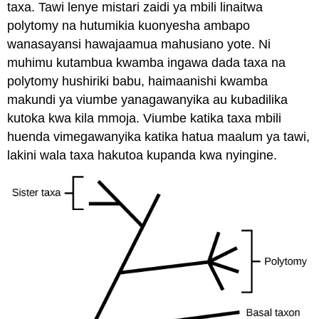
taxa
. Tawi lenye mistari zaidi ya mbili linaitwa
polytomy
na hutumikia kuonyesha ambapo
wanasayansi hawajaamua mahusiano yote. Ni
muhimu kutambua kwamba ingawa dada taxa na
polytomy hushiriki babu, haimaanishi kwamba
makundi ya viumbe yanagawanyika au kubadilika
kutoka kwa kila mmoja. Viumbe katika taxa mbili
huenda vimegawanyika katika hatua maalum ya tawi,
lakini wala taxa hakutoa kupanda kwa nyingine.