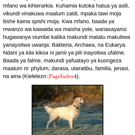
mfano wa kihierarkia. Kuhamia kutoka hatua ya asili,
vikundi vinakuwa maalum zaidi, mpaka tawi moja
liishe kama spishi moja. Kwa mfano, baada ya
mwanzo wa kawaida wa maisha yote, wanasayansi
hugawanya viumbe katika makundi matatu makubwa
yanayoitwa uwanja: Bakteria, Archaea, na Eukarya.
Ndani ya kila kikoa ni jamii ya pili inayoitwa
ufalme
.
Baada ya falme, makundi yafuatayo ya kuongeza
maalum ni:
phylum
,
darasa
,
utaratibu
,
familia
,
jenasi
,
na
aina
(Kielelezo
\PageIndex
4
).
\PageIndex
4