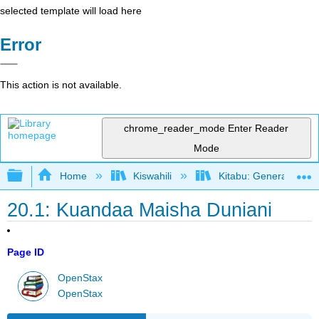
selected template will load here
Error
This action is not available.
chrome_reader_mode
Enter Reader
Mode
Expand/collapse global hierarchy
Home
Kiswahili
Kitabu: General Biolo
20.1: Kuandaa Maisha Duniani
Page ID
OpenStax
OpenStax