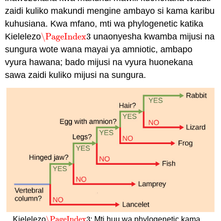
zaidi kuliko makundi mengine ambayo si kama karibu
kuhusiana. Kwa mfano, mti wa phylogenetic katika
Kielelezo
\PageIndex
3
unaonyesha kwamba mijusi na
\PageIndex
3
sungura wote wana mayai ya amniotic, ambapo
vyura hawana; bado mijusi na vyura huonekana
sawa zaidi kuliko mijusi na sungura.
\PageIndex
3
Kielelezo
: Mti huu wa phylogenetic kama
\PageIndex
3