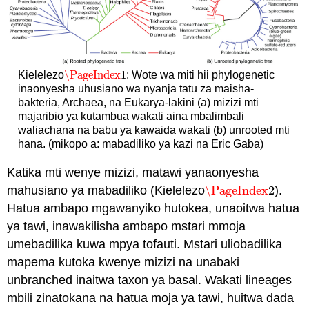
\PageIndex
1
Kielelezo
: Wote wa miti hii phylogenetic
\PageIndex
1
inaonyesha uhusiano wa nyanja tatu za maisha-
bakteria, Archaea, na Eukarya-lakini (a) mizizi mti
majaribio ya kutambua wakati aina mbalimbali
waliachana na babu ya kawaida wakati (b) unrooted mti
hana. (mikopo a: mabadiliko ya kazi na Eric Gaba)
Katika mti wenye mizizi, matawi yanaonyesha
mahusiano ya mabadiliko (Kielelezo
\PageIndex
2
).
\PageIndex
2
Hatua ambapo mgawanyiko hutokea, unaoitwa
hatua
ya tawi
, inawakilisha ambapo mstari mmoja
umebadilika kuwa mpya tofauti. Mstari uliobadilika
mapema kutoka kwenye mizizi na unabaki
unbranched inaitwa
taxon ya basal
. Wakati lineages
mbili zinatokana na hatua moja ya tawi, huitwa
dada