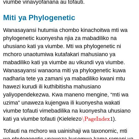
viumbe vinavyofanana au tofauti.
Miti ya Phylogenetic
Wanasayansi hutumia chombo kinachoitwa mti wa
phylogenetic kuonyesha njia za mabadiliko na
uhusiano kati ya viumbe.
Mti wa phylogenetic
ni
mchoro unaotumiwa kutafakari mahusiano ya
mabadiliko kati ya viumbe au vikundi vya viumbe.
Wanasayansi wanaona miti ya phylogenetic kuwa
nadharia tete ya zamani ya mabadiliko kwani mtu
hawezi kurudi ili kuthibitisha mahusiano
yaliyopendekezwa. Kwa maneno mengine, “mti wa
uzima” unaweza kujengwa ili kuonyesha wakati
viumbe tofauti vimebadilika na kuonyesha uhusiano
kati ya viumbe tofauti (Kielelezo
\PageIndex
1
).
\PageIndex
1
Tofauti na mchoro wa uainishaji wa taxonomic, mti
wa phylogenetic unaweza kusomwa kama ramani ya