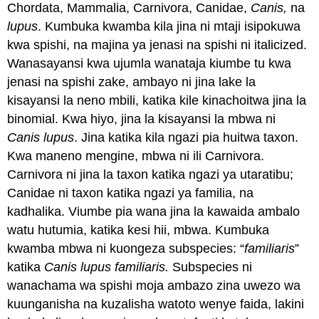
Chordata, Mammalia, Carnivora, Canidae,
Canis,
na
lupus
. Kumbuka kwamba kila jina ni mtaji isipokuwa
kwa spishi, na majina ya jenasi na spishi ni italicized.
Wanasayansi kwa ujumla wanataja kiumbe tu kwa
jenasi na spishi zake, ambayo ni jina lake la
kisayansi la neno mbili, katika kile kinachoitwa jina la
binomial
. Kwa hiyo, jina la kisayansi la mbwa ni
Canis lupus
. Jina katika kila ngazi pia huitwa
taxon
.
Kwa maneno mengine, mbwa ni ili Carnivora.
Carnivora ni jina la taxon katika ngazi ya utaratibu;
Canidae ni taxon katika ngazi ya familia, na
kadhalika. Viumbe pia wana jina la kawaida ambalo
watu hutumia, katika kesi hii, mbwa. Kumbuka
kwamba mbwa ni kuongeza subspecies: “
familiaris
”
katika
Canis lupus familiaris.
Subspecies ni
wanachama wa spishi moja ambazo zina uwezo wa
kuunganisha na kuzalisha watoto wenye faida, lakini