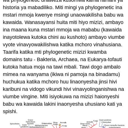
historia ya mabadiliko. Miti mingi ya phylogenetic ina
mstari mmoja kwenye msingi unaowakilisha babu wa
kawaida. Wanasayansi huita miti hiyo
mizizi
, ambayo
ina maana kuna mstari mmoja wa mababu (kawaida
inayotolewa kutoka chini au kushoto) ambayo viumbe
vyote vinavyowakilishwa katika mchoro vinahusiana.
Taarifa katika mti phylogenetic mizizi kwamba
domains tatu - Bakteria, Archaea, na Eukarya-tofauti
kutoka hatua moja na tawi mbali. Tawi dogo ambalo
mimea na wanyama (ikiwa ni pamoja na binadamu)
huchukua katika mchoro huu linaonyesha jinsi hivi
karibuni na vidogo vikundi hivi vinavyolinganishwa na
viumbe vingine. Miti isiyokuwa na mizizi haionyeshi
babu wa kawaida lakini inaonyesha uhusiano kati ya
spishi.