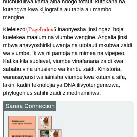
huchukuliwa kama aina ndogo tofauti kutokana na
kutengwa kwa kijiografia au tabia au mambo
mengine.
Kielelezo
\PageIndex
5
inaonyesha jinsi ngazi hoja
\PageIndex
5
kuelekea maalum na viumbe wengine. Angalia jinsi
mbwa anavyoshiriki uwanja na utofauti mkubwa zaidi
wa viumbe, ikiwa ni pamoja na mimea na vipepeo.
Katika kila sublevel, viumbe vinafanana zaidi kwa
sababu vina uhusiano wa karibu zaidi. Kihistoria,
wanasayansi waliainisha viumbe kwa kutumia sifa,
lakini kadiri teknolojia ya DNA ilivyotengenezwa,
phylogenies sahihi zaidi zimedhamiriwa.
Sanaa Connection