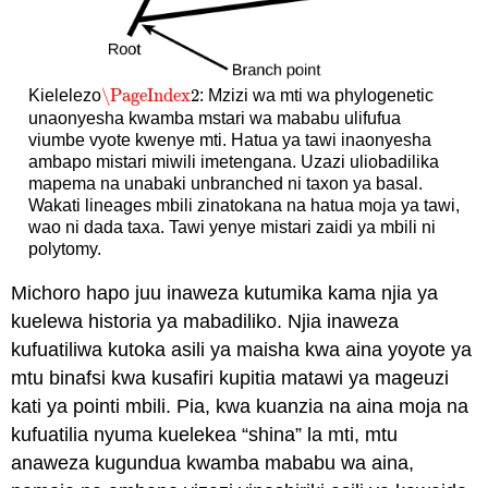
\PageIndex
2
Kielelezo
: Mzizi wa mti wa phylogenetic
\PageIndex
2
unaonyesha kwamba mstari wa mababu ulifufua
viumbe vyote kwenye mti. Hatua ya tawi inaonyesha
ambapo mistari miwili imetengana. Uzazi uliobadilika
mapema na unabaki unbranched ni taxon ya basal.
Wakati lineages mbili zinatokana na hatua moja ya tawi,
wao ni dada taxa. Tawi yenye mistari zaidi ya mbili ni
polytomy.
Michoro hapo juu inaweza kutumika kama njia ya
kuelewa historia ya mabadiliko. Njia inaweza
kufuatiliwa kutoka asili ya maisha kwa aina yoyote ya
mtu binafsi kwa kusafiri kupitia matawi ya mageuzi
kati ya pointi mbili. Pia, kwa kuanzia na aina moja na
kufuatilia nyuma kuelekea “shina” la mti, mtu
anaweza kugundua kwamba mababu wa aina,