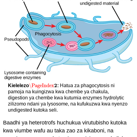
2
\PageIndex
Kielelezo
:
Hatua za phagocytosis ni
\PageIndex
2
pamoja na kuingizwa kwa chembe ya chakula,
digestion ya chembe kwa kutumia enzymes hydrolytic
zilizomo ndani ya lysosome, na kufukuzwa kwa nyenzo
undigested kutoka seli.
Baadhi ya heterotrofs huchukua virutubisho kutoka
kwa viumbe wafu au taka zao za kikaboni, na