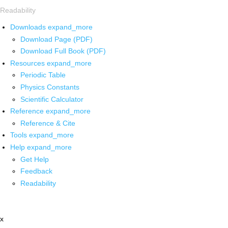
Readability
Downloads
expand_more
Download Page (PDF)
Download Full Book (PDF)
Resources
expand_more
Periodic Table
Physics Constants
Scientific Calculator
Reference
expand_more
Reference & Cite
Tools
expand_more
Help
expand_more
Get Help
Feedback
Readability
x