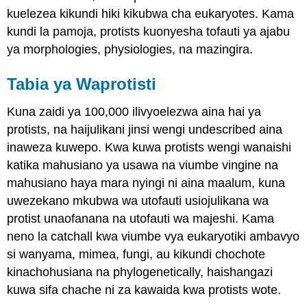
kuelezea kikundi hiki kikubwa cha eukaryotes. Kama
kundi la pamoja, protists kuonyesha tofauti ya ajabu
ya morphologies, physiologies, na mazingira.
Tabia ya Waprotisti
Kuna zaidi ya 100,000 ilivyoelezwa aina hai ya
protists, na haijulikani jinsi wengi undescribed aina
inaweza kuwepo. Kwa kuwa protists wengi wanaishi
katika mahusiano ya usawa na viumbe vingine na
mahusiano haya mara nyingi ni aina maalum, kuna
uwezekano mkubwa wa utofauti usiojulikana wa
protist unaofanana na utofauti wa majeshi. Kama
neno la catchall kwa viumbe vya eukaryotiki ambavyo
si wanyama, mimea, fungi, au kikundi chochote
kinachohusiana na phylogenetically, haishangazi
kuwa sifa chache ni za kawaida kwa protists wote.