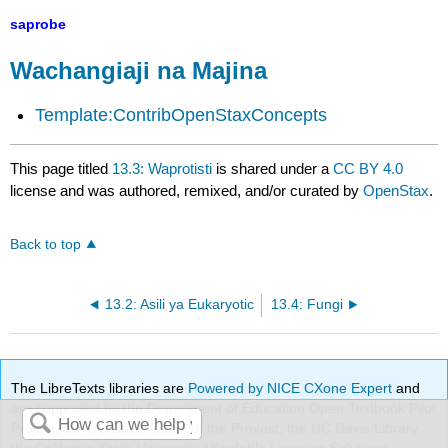
saprobe
Wachangiaji na Majina
Template:ContribOpenStaxConcepts
This page titled
13.3: Waprotisti
is shared under a
CC BY 4.0
license and was authored, remixed, and/or curated by
OpenStax
.
Back to top
13.2: Asili ya Eukaryotic
13.4: Fungi
The LibreTexts libraries are
Powered by NICE CXone Expert
and
are supported by the Department of Education Open Textbook Pilot
Project, the UC Davis Office of the Provost, the UC Davis Library,