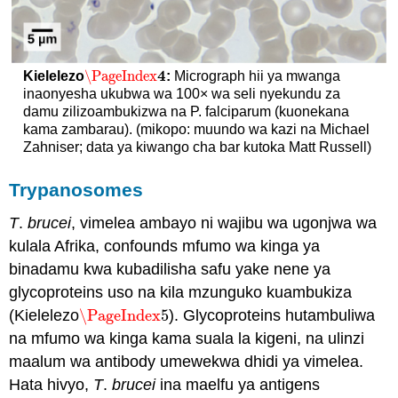
4
\PageIndex
Kielelezo
:
Micrograph hii ya mwanga
\PageIndex
4
inaonyesha ukubwa wa 100× wa seli nyekundu za
damu zilizoambukizwa na P. falciparum (kuonekana
kama zambarau). (mikopo: muundo wa kazi na Michael
Zahniser; data ya kiwango cha bar kutoka Matt Russell)
Trypanosomes
T
.
brucei
, vimelea ambayo ni wajibu wa ugonjwa wa
kulala Afrika, confounds mfumo wa kinga ya
binadamu kwa kubadilisha safu yake nene ya
glycoproteins uso na kila mzunguko kuambukiza
(Kielelezo
\PageIndex
5
). Glycoproteins hutambuliwa
\PageIndex
5
na mfumo wa kinga kama suala la kigeni, na ulinzi
maalum wa antibody umewekwa dhidi ya vimelea.
Hata hivyo,
T
.
brucei
ina maelfu ya antigens