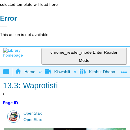
selected template will load here
Error
This action is not available.
chrome_reader_mode
Enter Reader
Mode
Expand/collapse global hierarchy
Home
Kiswahili
Kitabu: Dhana katika 
13.3: Waprotisti
Page ID
OpenStax
OpenStax