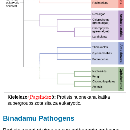
3
\PageIndex
Kielelezo
:
Protists huonekana katika
\PageIndex
3
supergroups zote sita za eukaryotic.
Binadamu Pathogens