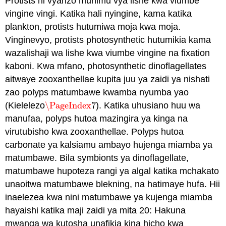
Protists ni vyanzo muhimu vya lishe kwa viumbe
vingine vingi. Katika hali nyingine, kama katika
plankton, protists hutumiwa moja kwa moja.
Vinginevyo, protists photosynthetic hutumikia kama
wazalishaji wa lishe kwa viumbe vingine na fixation
kaboni. Kwa mfano, photosynthetic dinoflagellates
aitwaye zooxanthellae kupita juu ya zaidi ya nishati
zao polyps matumbawe kwamba nyumba yao
(Kielelezo
\PageIndex
7
). Katika uhusiano huu wa
\PageIndex
7
manufaa, polyps hutoa mazingira ya kinga na
virutubisho kwa zooxanthellae. Polyps hutoa
carbonate ya kalsiamu ambayo hujenga miamba ya
matumbawe. Bila symbionts ya dinoflagellate,
matumbawe hupoteza rangi ya algal katika mchakato
unaoitwa matumbawe blekning, na hatimaye hufa. Hii
inaelezea kwa nini matumbawe ya kujenga miamba
hayaishi katika maji zaidi ya mita 20: Hakuna
mwanga wa kutosha unafikia kina hicho kwa