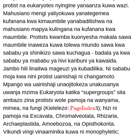
protist na eukaryotes nyingine yanaanza kuwa wazi.
Mahusiano mengi yaliyokuwa yanategemea
kufanana kwa kimaumbile yanabadilishwa na
mahusiano mapya kulingana na kufanana kwa
maumbile. Protists kwamba kuonyesha makala sawa
maumbile inaweza kuwa tolewa miundo sawa kwa
sababu ya shinikizo sawa kuchagua - badala ya kwa
sababu ya mababu ya hivi karibuni ya kawaida.
Jambo hili linaitwa mageuzi ya kubadilika. Ni sababu
moja kwa nini protist uainishaji ni changamoto.
Mpango wa uainishaji unaojitokeza unakusanya
uwanja mzima Eukaryota katika “supergroups” sita
ambazo zina protists wote pamoja na wanyama,
mimea, na fungi (Kielelezo
\PageIndex
3
); hizi ni
\PageIndex
3
pamoja na Excavata, Chromalveolata, Rhizaria,
Archaeplastida, Amoebozoa, na Opisthokonta.
Vikundi vingi vinaaminika kuwa ni monophyletic;