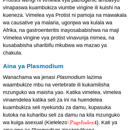
Protists wengi ni vimelea vya pathogenic ambavyo
vinapaswa kuambukiza viumbe vingine ili kuishi na
kueneza. Vimelea vya Protist ni pamoja na mawakala
wa causative ya malaria, ugonjwa wa kulala wa
Afrika, na gastroenteritis inayosababishwa na maji
Vimelea vingine vya protist vinavunja mimea, na
kusababisha uharibifu mkubwa wa mazao ya
chakula.
Aina ya Plasmodium
Wanachama wa jenasi
Plasmodium
lazima
waambukize mbu na vertebrate ili kukamilisha
mzunguko wa maisha yao. Katika vimelea, vimelea
vinaendelea katika seli za ini na huendelea
kuambukiza seli nyekundu za damu, kupasuka
kutoka na kuharibu seli za damu na kila mzunguko
wa kuiga asexual (Kielelezo
\PageIndex
4
). Kati ya
\PageIndex
4
aina nne za
Plasmodium
zinazojulikana