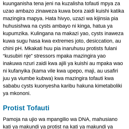
kuunganisha tena jeni na kuzalisha tofauti mpya za
uzao ambazo zinaweza kuwa bora zaidi kuishi katika
mazingira mapya. Hata hivyo, uzazi wa kijinsia pia
huhusishwa na cysts ambayo ni kinga, hatua ya
kupumzika. Kulingana na makazi yao, cysts inaweza
kuwa sugu hasa kwa extremes joto, desiccation, au
chini pH. Mkakati huu pia inaruhusu protists fulani
“kusubiri nje” stressors mpaka mazingira yao
inakuwa nzuri zaidi kwa ajili ya kuishi au mpaka wao
ni kufanyika (kama vile kwa upepo, maji, au usafiri
juu ya viumbe kubwa) kwa mazingira tofauti kwa
sababu cysts kuonyesha karibu hakuna kimetaboliki
ya mkononi.
Protist Tofauti
Pamoja na ujio wa mpangilio wa DNA, mahusiano
kati ya makundi ya protist na kati ya makundi ya