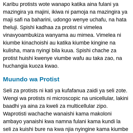
Karibu protists wote wanapo katika aina fulani ya
mazingira ya majini, ikiwa ni pamoja na mazingira ya
maji safi na baharini, udongo wenye uchafu, na hata
theluji. Spishi kadhaa za protist ni vimelea
vinavyoambukiza wanyama au mimea. Vimelea ni
kiumbe kinachoishi au katika kiumbe kingine na
kulisha, mara nyingi bila kuua. Spishi chache za
protist huishi kwenye viumbe wafu au taka zao, na
huchangia kuoza kwao.
Muundo wa Protist
Seli za protists ni kati ya kufafanua zaidi ya seli zote.
Wengi wa protists ni microscopic na unicellular, lakini
baadhi ya aina za kweli za multicellular zipo.
Waprotisti wachache wanaishi kama makoloni
ambayo yanaishi kwa namna fulani kama kundi la
seli za kuishi bure na kwa njia nyingine kama kiumbe