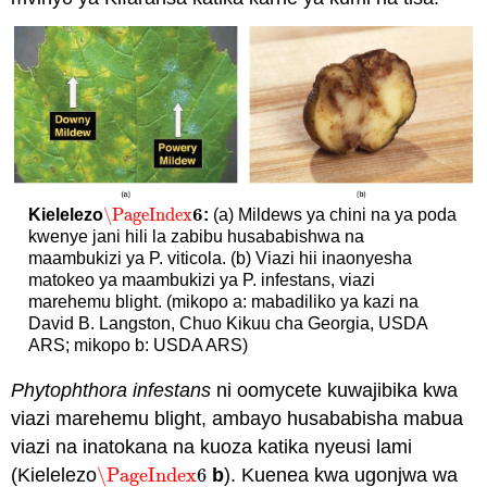
6
\PageIndex
Kielelezo
:
(a) Mildews ya chini na ya poda
\PageIndex
6
kwenye jani hili la zabibu husababishwa na
maambukizi ya P. viticola. (b) Viazi hii inaonyesha
matokeo ya maambukizi ya P. infestans, viazi
marehemu blight. (mikopo a: mabadiliko ya kazi na
David B. Langston, Chuo Kikuu cha Georgia, USDA
ARS; mikopo b: USDA ARS)
Phytophthora infestans
ni oomycete kuwajibika kwa
viazi marehemu blight, ambayo husababisha mabua
viazi na inatokana na kuoza katika nyeusi lami
(Kielelezo
\PageIndex
6
b
). Kuenea kwa ugonjwa wa
\PageIndex
6