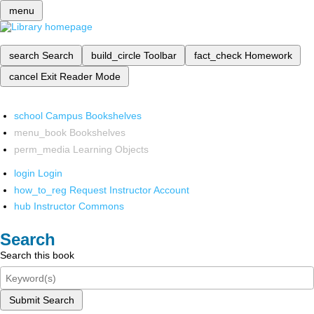
menu
search
Search
build_circle
Toolbar
fact_check
Homework
cancel
Exit Reader Mode
school
Campus Bookshelves
menu_book
Bookshelves
perm_media
Learning Objects
login
Login
how_to_reg
Request Instructor Account
hub
Instructor Commons
Search
Search this book
Submit Search