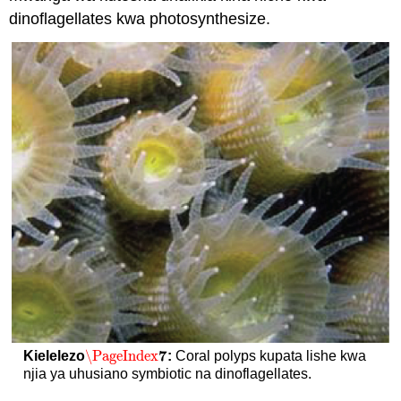
dinoflagellates kwa photosynthesize.
7
\PageIndex
Kielelezo
:
Coral polyps kupata lishe kwa
\PageIndex
7
njia ya uhusiano symbiotic na dinoflagellates.