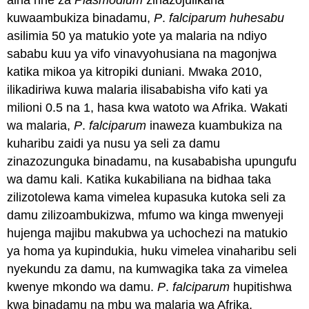
kuwaambukiza binadamu,
P
.
falciparum huhesabu
asilimia 50 ya matukio yote ya malaria na ndiyo
sababu kuu ya vifo vinavyohusiana na magonjwa
katika mikoa ya kitropiki duniani. Mwaka 2010,
ilikadiriwa kuwa malaria ilisababisha vifo kati ya
milioni 0.5 na 1, hasa kwa watoto wa Afrika. Wakati
wa malaria,
P
.
falciparum
inaweza kuambukiza na
kuharibu zaidi ya nusu ya seli za damu
zinazozunguka binadamu, na kusababisha upungufu
wa damu kali. Katika kukabiliana na bidhaa taka
zilizotolewa kama vimelea kupasuka kutoka seli za
damu zilizoambukizwa, mfumo wa kinga mwenyeji
hujenga majibu makubwa ya uchochezi na matukio
ya homa ya kupindukia, huku vimelea vinaharibu seli
nyekundu za damu, na kumwagika taka za vimelea
kwenye mkondo wa damu.
P
.
falciparum
hupitishwa
kwa binadamu na mbu wa malaria wa Afrika,