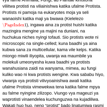
vya falme Animalia, Fungi, au Plantae kihistoria
viliitwa protisti na viliainishwa katika ufalme Protista.
Protists ni pamoja na eukaryotes moja ya seli
wanaoishi katika maji ya bwawa (Kielelezo
\PageIndex
1
), ingawa aina za protist huishi katika
\PageIndex
1
mazingira mengine ya majini na duniani, na
huchukua niches nyingi tofauti. Sio protists wote ni
microscopic na single-celled; kuna baadhi ya aina
kubwa sana za multicellular, kama vile kelps. Katika
miongo miwili iliyopita, uwanja wa maumbile ya
molekuli umeonyesha kuwa baadhi ya protists
wanahusiana zaidi na wanyama, mimea, au fungi
kuliko wao ni kwa protists wengine. Kwa sababu hiyo,
viwanja vya protisti vilivyoainishwa awali katika
ufalme Protista vimewekwa tena katika falme mpya
au falme nyingine zilizopo. Viungo vya mageuzi ya
waprotisti vinaendelea kuchunguzwa na kujadiliwa.
Wakati huo huo, neno “protist” bado linatumiwa rasmi