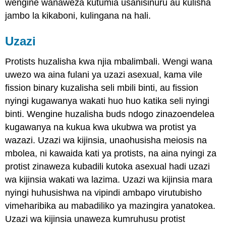
wengine wanaweza kutumia usanisinuru au kulisha
jambo la kikaboni, kulingana na hali.
Uzazi
Protists huzalisha kwa njia mbalimbali. Wengi wana
uwezo wa aina fulani ya uzazi asexual, kama vile
fission binary kuzalisha seli mbili binti, au fission
nyingi kugawanya wakati huo huo katika seli nyingi
binti. Wengine huzalisha buds ndogo zinazoendelea
kugawanya na kukua kwa ukubwa wa protist ya
wazazi. Uzazi wa kijinsia, unaohusisha meiosis na
mbolea, ni kawaida kati ya protists, na aina nyingi za
protist zinaweza kubadili kutoka asexual hadi uzazi
wa kijinsia wakati wa lazima. Uzazi wa kijinsia mara
nyingi huhusishwa na vipindi ambapo virutubisho
vimeharibika au mabadiliko ya mazingira yanatokea.
Uzazi wa kijinsia unaweza kumruhusu protist