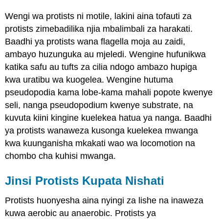
Wengi wa protists ni motile, lakini aina tofauti za
protists zimebadilika njia mbalimbali za harakati.
Baadhi ya protists wana flagella moja au zaidi,
ambayo huzunguka au mjeledi. Wengine hufunikwa
katika safu au tufts za cilia ndogo ambazo hupiga
kwa uratibu wa kuogelea. Wengine hutuma
pseudopodia kama lobe-kama mahali popote kwenye
seli, nanga pseudopodium kwenye substrate, na
kuvuta kiini kingine kuelekea hatua ya nanga. Baadhi
ya protists wanaweza kusonga kuelekea mwanga
kwa kuunganisha mkakati wao wa locomotion na
chombo cha kuhisi mwanga.
Jinsi Protists Kupata Nishati
Protists huonyesha aina nyingi za lishe na inaweza
kuwa aerobic au anaerobic. Protists ya