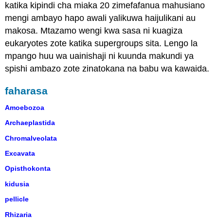
katika kipindi cha miaka 20 zimefafanua mahusiano
mengi ambayo hapo awali yalikuwa haijulikani au
makosa. Mtazamo wengi kwa sasa ni kuagiza
eukaryotes zote katika supergroups sita. Lengo la
mpango huu wa uainishaji ni kuunda makundi ya
spishi ambazo zote zinatokana na babu wa kawaida.
faharasa
Amoebozoa
Archaeplastida
Chromalveolata
Excavata
Opisthokonta
kidusia
pellicle
Rhizaria