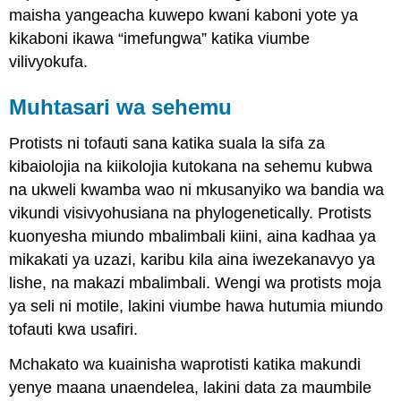
maisha yangeacha kuwepo kwani kaboni yote ya
kikaboni ikawa “imefungwa” katika viumbe
vilivyokufa.
Muhtasari wa sehemu
Protists ni tofauti sana katika suala la sifa za
kibaiolojia na kiikolojia kutokana na sehemu kubwa
na ukweli kwamba wao ni mkusanyiko wa bandia wa
vikundi visivyohusiana na phylogenetically. Protists
kuonyesha miundo mbalimbali kiini, aina kadhaa ya
mikakati ya uzazi, karibu kila aina iwezekanavyo ya
lishe, na makazi mbalimbali. Wengi wa protists moja
ya seli ni motile, lakini viumbe hawa hutumia miundo
tofauti kwa usafiri.
Mchakato wa kuainisha waprotisti katika makundi
yenye maana unaendelea, lakini data za maumbile