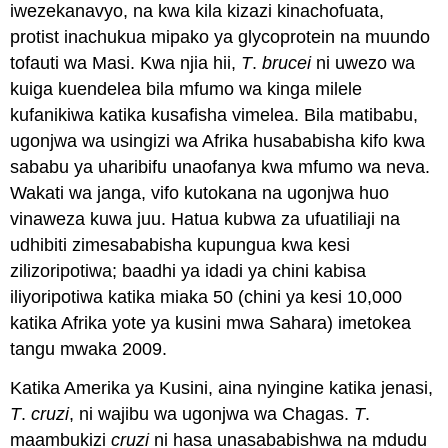
iwezekanavyo, na kwa kila kizazi kinachofuata,
protist inachukua mipako ya glycoprotein na muundo
tofauti wa Masi. Kwa njia hii,
T
.
brucei
ni uwezo wa
kuiga kuendelea bila mfumo wa kinga milele
kufanikiwa katika kusafisha vimelea. Bila matibabu,
ugonjwa wa usingizi wa Afrika husababisha kifo kwa
sababu ya uharibifu unaofanya kwa mfumo wa neva.
Wakati wa janga, vifo kutokana na ugonjwa huo
vinaweza kuwa juu. Hatua kubwa za ufuatiliaji na
udhibiti zimesababisha kupungua kwa kesi
zilizoripotiwa; baadhi ya idadi ya chini kabisa
iliyoripotiwa katika miaka 50 (chini ya kesi 10,000
katika Afrika yote ya kusini mwa Sahara) imetokea
tangu mwaka 2009.
Katika Amerika ya Kusini, aina nyingine katika jenasi,
T
.
cruzi
, ni wajibu wa ugonjwa wa Chagas.
T
.
maambukizi
cruzi
ni hasa unasababishwa na mdudu