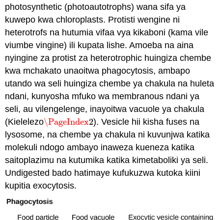
photosynthetic (photoautotrophs) wana sifa ya
kuwepo kwa chloroplasts. Protisti wengine ni
heterotrofs na hutumia vifaa vya kikaboni (kama vile
viumbe vingine) ili kupata lishe. Amoeba na aina
nyingine za protist za heterotrophic huingiza chembe
kwa mchakato unaoitwa phagocytosis, ambapo
utando wa seli huingiza chembe ya chakula na huleta
ndani, kunyosha mfuko wa membranous ndani ya
seli, au vilengelenge, inayoitwa vacuole ya chakula
(Kielelezo
\PageIndex
2
). Vesicle hii kisha fuses na
\PageIndex
2
lysosome, na chembe ya chakula ni kuvunjwa katika
molekuli ndogo ambayo inaweza kueneza katika
saitoplazimu na kutumika katika kimetaboliki ya seli.
Undigested bado hatimaye kufukuzwa kutoka kiini
kupitia exocytosis.