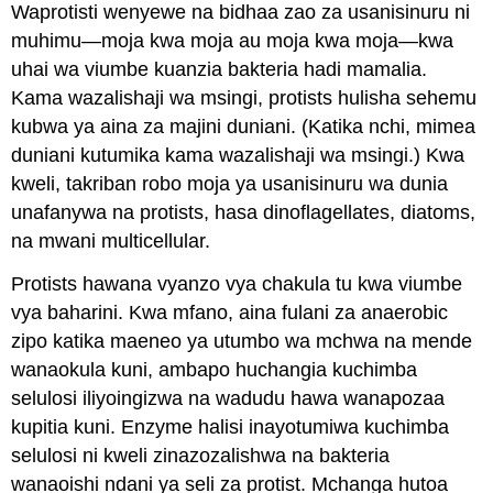
Waprotisti wenyewe na bidhaa zao za usanisinuru ni
muhimu—moja kwa moja au moja kwa moja—kwa
uhai wa viumbe kuanzia bakteria hadi mamalia.
Kama wazalishaji wa msingi, protists hulisha sehemu
kubwa ya aina za majini duniani. (Katika nchi, mimea
duniani kutumika kama wazalishaji wa msingi.) Kwa
kweli, takriban robo moja ya usanisinuru wa dunia
unafanywa na protists, hasa dinoflagellates, diatoms,
na mwani multicellular.
Protists hawana vyanzo vya chakula tu kwa viumbe
vya baharini. Kwa mfano, aina fulani za anaerobic
zipo katika maeneo ya utumbo wa mchwa na mende
wanaokula kuni, ambapo huchangia kuchimba
selulosi iliyoingizwa na wadudu hawa wanapozaa
kupitia kuni. Enzyme halisi inayotumiwa kuchimba
selulosi ni kweli zinazozalishwa na bakteria
wanaoishi ndani ya seli za protist. Mchanga hutoa