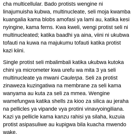
cha multicellular. Bado protists wengine ni
linajumuisha kubwa, multinucleate, seli moja kwamba
kuangalia kama blobs amofasi ya lami au, katika kesi
nyingine, kama ferns. Kwa kweli, wengi protist seli ni
multinucleated; katika baadhi ya aina, viini ni ukubwa
tofauti na kuwa na majukumu tofauti katika protist
kazi kiini.
Single protist seli mbalimbali katika ukubwa kutoka
chini ya micrometer kwa urefu wa mita 3 ya seli
multinucleate ya mwani
Caulerpa
. Seli za protist
zinaweza kuzingatiwa na membrane za seli kama
wanyama au kuta za seli za mmea. Wengine
wamefungwa katika shells za kioo za silica au jeraha
na pellicles ya vipande vya protini vinavyoingiliana.
Kazi ya pellicle kama kanzu rahisi ya silaha, kuzuia
protist asipasuliwe au kupigwa bila kuacha mwendo
wake.