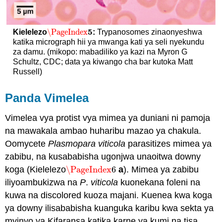
5
\PageIndex
Kielelezo
:
Trypanosomes zinaonyeshwa
\PageIndex
5
katika micrograph hii ya mwanga kati ya seli nyekundu
za damu. (mikopo: mabadiliko ya kazi na Myron G
Schultz, CDC; data ya kiwango cha bar kutoka Matt
Russell)
Panda Vimelea
Vimelea vya protist vya mimea ya duniani ni pamoja
na mawakala ambao huharibu mazao ya chakula.
Oomycete
Plasmopara viticola
parasitizes mimea ya
zabibu, na kusababisha ugonjwa unaoitwa downy
koga (Kielelezo
\PageIndex
6
a
). Mimea ya zabibu
\PageIndex
6
iliyoambukizwa na
P
.
viticola
kuonekana foleni na
kuwa na discolored kuoza majani. Kuenea kwa koga
ya downy ilisababisha kuanguka karibu kwa sekta ya
mvinyo ya Kifaransa katika karne ya kumi na tisa.