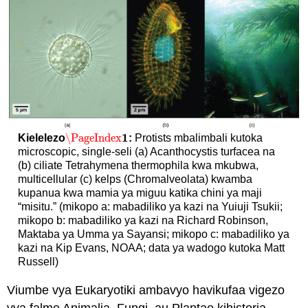
1
\PageIndex
Kielelezo
:
Protists mbalimbali kutoka
\PageIndex
1
microscopic, single-seli (a) Acanthocystis turfacea na
(b) ciliate Tetrahymena thermophila kwa mkubwa,
multicellular (c) kelps (Chromalveolata) kwamba
kupanua kwa mamia ya miguu katika chini ya maji
“misitu.” (mikopo a: mabadiliko ya kazi na Yuiuji Tsukii;
mikopo b: mabadiliko ya kazi na Richard Robinson,
Maktaba ya Umma ya Sayansi; mikopo c: mabadiliko ya
kazi na Kip Evans, NOAA; data ya wadogo kutoka Matt
Russell)
Viumbe vya Eukaryotiki ambavyo havikufaa vigezo