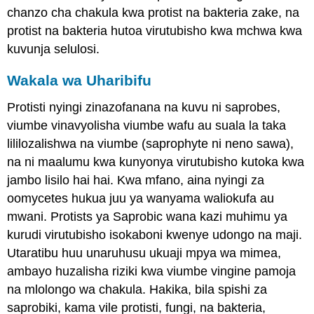
chanzo cha chakula kwa protist na bakteria zake, na
protist na bakteria hutoa virutubisho kwa mchwa kwa
kuvunja selulosi.
Wakala wa Uharibifu
Protisti nyingi zinazofanana na kuvu ni saprobes,
viumbe vinavyolisha viumbe wafu au suala la taka
lililozalishwa na viumbe (saprophyte ni neno sawa),
na ni maalumu kwa kunyonya virutubisho kutoka kwa
jambo lisilo hai hai. Kwa mfano, aina nyingi za
oomycetes hukua juu ya wanyama waliokufa au
mwani. Protists ya Saprobic wana kazi muhimu ya
kurudi virutubisho isokaboni kwenye udongo na maji.
Utaratibu huu unaruhusu ukuaji mpya wa mimea,
ambayo huzalisha riziki kwa viumbe vingine pamoja
na mlolongo wa chakula. Hakika, bila spishi za
saprobiki, kama vile protisti, fungi, na bakteria,