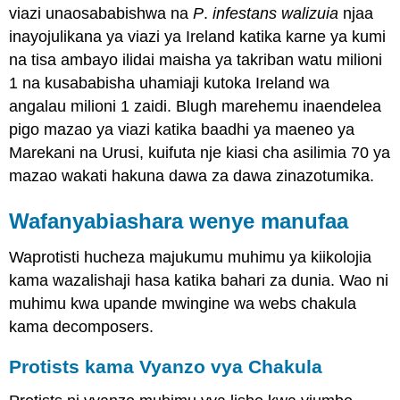
viazi unaosababishwa na
P
.
infestans walizuia
njaa
inayojulikana ya viazi ya Ireland katika karne ya kumi
na tisa ambayo ilidai maisha ya takriban watu milioni
1 na kusababisha uhamiaji kutoka Ireland wa
angalau milioni 1 zaidi. Blugh marehemu inaendelea
pigo mazao ya viazi katika baadhi ya maeneo ya
Marekani na Urusi, kuifuta nje kiasi cha asilimia 70 ya
mazao wakati hakuna dawa za dawa zinazotumika.
Wafanyabiashara wenye manufaa
Waprotisti hucheza majukumu muhimu ya kiikolojia
kama wazalishaji hasa katika bahari za dunia. Wao ni
muhimu kwa upande mwingine wa webs chakula
kama decomposers.
Protists kama Vyanzo vya Chakula