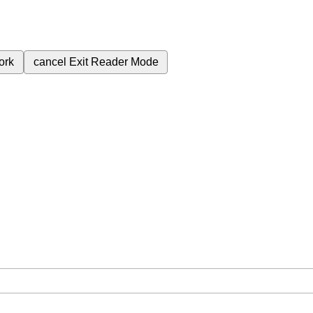
ork
cancel
Exit Reader Mode