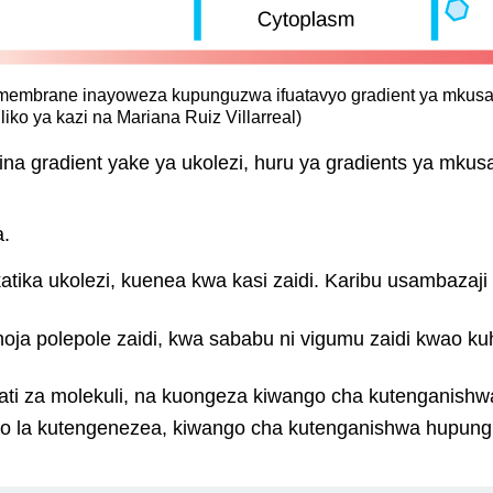
embrane inayoweza kupunguzwa ifuatavyo gradient ya mkusany
iko ya kazi na Mariana Ruiz Villarreal)
a, ina gradient yake ya ukolezi, huru ya gradients ya mkus
a.
katika ukolezi, kuenea kwa kasi zaidi. Karibu usambaza
 hoja polepole zaidi, kwa sababu ni vigumu zaidi kwao k
akati za molekuli, na kuongeza kiwango cha kutenganishw
o la kutengenezea, kiwango cha kutenganishwa hupungu