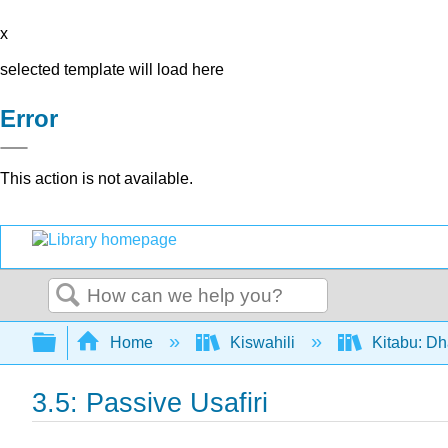
x
selected template will load here
Error
This action is not available.
Search
Expand/collapse global hierarchy
Home
Kiswahili
Kitabu: Dh
3.5: Passive Usafiri