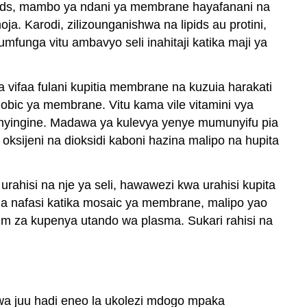
ipids, mambo ya ndani ya membrane hayafanani na
 Karodi, zilizounganishwa na lipids au protini,
funga vitu ambavyo seli inahitaji katika maji ya
vifaa fulani kupitia membrane na kuzuia harakati
hobic ya membrane. Vitu kama vile vitamini vya
u nyingine. Madawa ya kulevya yenye mumunyifu pia
 oksijeni na dioksidi kaboni hazina malipo na hupita
rahisi na nje ya seli, hawawezi kwa urahisi kupita
tia nafasi katika mosaic ya membrane, malipo yao
lum za kupenya utando wa plasma. Sukari rahisi na
wa juu hadi eneo la ukolezi mdogo mpaka