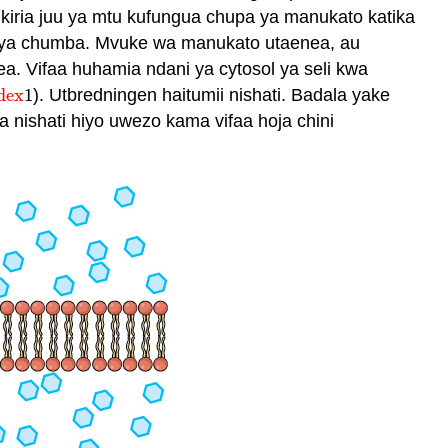
kiria juu ya mtu kufungua chupa ya manukato katika
do ya chumba. Mvuke wa manukato utaenea, au
a. Vifaa huhamia ndani ya cytosol ya seli kwa
dex
1
). Utbredningen haitumii nishati. Badala yake
dex
1
a nishati hiyo uwezo kama vifaa hoja chini