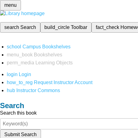
menu
search
Search
build_circle
Toolbar
fact_check
Homew
school
Campus Bookshelves
menu_book
Bookshelves
perm_media
Learning Objects
login
Login
how_to_reg
Request Instructor Account
hub
Instructor Commons
Search
Search this book
Submit Search