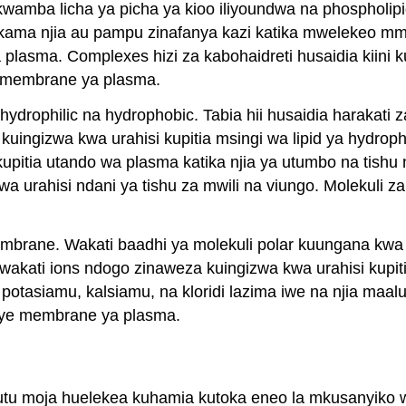
kwamba licha ya picha ya kioo iliyoundwa na phosphol
ma njia au pampu zinafanya kazi katika mwelekeo mmoja.
asma. Complexes hizi za kabohaidreti husaidia kiini kum
a membrane ya plasma.
philic na hydrophobic. Tabia hii husaidia harakati za 
kuingizwa kwa urahisi kupitia msingi wa lipid ya hydrop
kupitia utando wa plasma katika njia ya utumbo na tish
wa urahisi ndani ya tishu za mwili na viungo. Molekuli za
embrane. Wakati baadhi ya molekuli polar kuungana kwa u
, wakati ions ndogo zinaweza kuingizwa kwa urahisi kupi
potasiamu, kalsiamu, na kloridi lazima iwe na njia maa
enye membrane ya plasma.
Dutu moja huelekea kuhamia kutoka eneo la mkusanyiko 