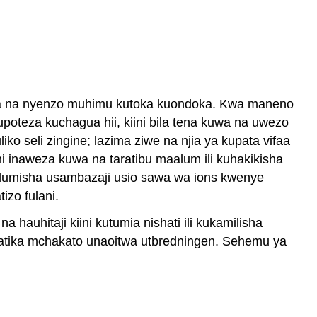
ingia na nyenzo muhimu kutoka kuondoka. Kwa maneno
oteza kuchagua hii, kiini bila tena kuwa na uwezo
ko seli zingine; lazima ziwe na njia ya kupata vifaa
ini inaweza kuwa na taratibu maalum ili kuhakikisha
 kudumisha usambazaji usio sawa wa ions kwenye
zo fulani.
 hauhitaji kiini kutumia nishati ili kukamilisha
ni katika mchakato unaoitwa utbredningen. Sehemu ya