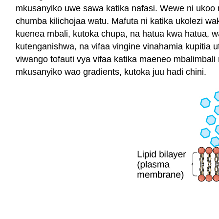
mkusanyiko uwe sawa katika nafasi. Wewe ni ukoo n
chumba kilichojaa watu. Mafuta ni katika ukolezi 
kuenea mbali, kutoka chupa, na hatua kwa hatua, wa
kutenganishwa, na vifaa vingine vinahamia kupitia
viwango tofauti vya vifaa katika maeneo mbalimbali n
mkusanyiko wao gradients, kutoka juu hadi chini.