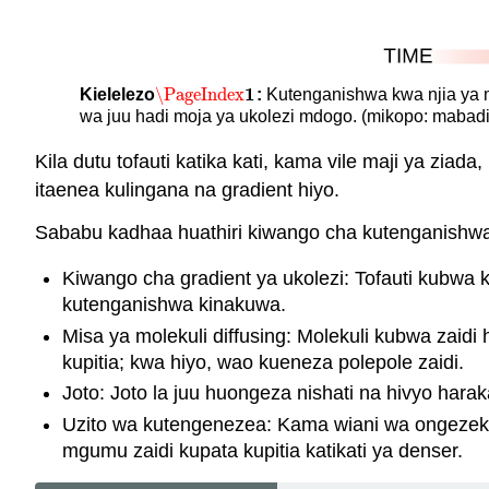
1
\PageIndex
Kielelezo
:
Kutenganishwa kwa njia ya m
\PageIndex
1
wa juu hadi moja ya ukolezi mdogo. (mikopo: mabadil
Kila dutu tofauti katika kati, kama vile maji ya ziad
itaenea kulingana na gradient hiyo.
Sababu kadhaa huathiri kiwango cha kutenganishw
Kiwango cha gradient ya ukolezi: Tofauti kubwa 
kutenganishwa kinakuwa.
Misa ya molekuli diffusing: Molekuli kubwa zaidi
kupitia; kwa hiyo, wao kueneza polepole zaidi.
Joto: Joto la juu huongeza nishati na hivyo har
Uzito wa kutengenezea: Kama wiani wa ongezek
mgumu zaidi kupata kupitia katikati ya denser.