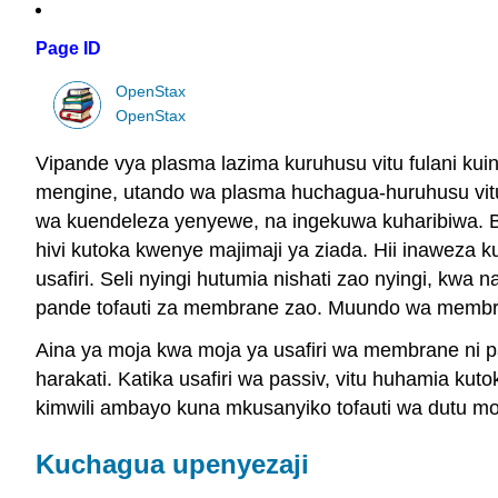
Page ID
OpenStax
OpenStax
Vipande vya plasma lazima kuruhusu vitu fulani ku
mengine, utando wa plasma huchagua-huruhusu vitu 
wa kuendeleza yenyewe, na ingekuwa kuharibiwa. Baad
hivi kutoka kwenye majimaji ya ziada. Hii inaweza ku
usafiri. Seli nyingi hutumia nishati zao nyingi, k
pande tofauti za membrane zao. Muundo wa membrane 
Aina ya moja kwa moja ya usafiri wa membrane ni passi
harakati. Katika usafiri wa passiv, vitu huhamia ku
kimwili ambayo kuna mkusanyiko tofauti wa dutu m
Kuchagua upenyezaji