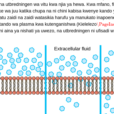
a utbredningen wa vitu kwa njia ya hewa. Kwa mfano, fi
wake wa juu katika chupa na ni chini kabisa kwenye kan
tu zaidi na zaidi watasikia harufu ya manukato inapoene
 utando wa plasma kwa kutenganishwa (Kielelezo
\PageIn
\PageIn
i aina ya nishati ya uwezo, na utbredningen ni ufisadi w