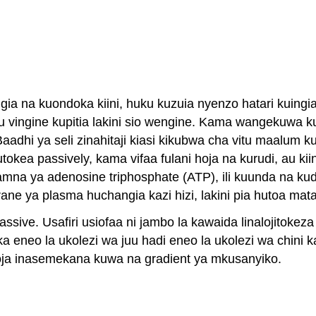
ingia na kuondoka kiini, huku kuzuia nyenzo hatari ku
vingine kupitia lakini sio wengine. Kama wangekuwa kup
hi ya seli zinahitaji kiasi kikubwa cha vitu maalum kuli
tokea passively, kama vifaa fulani hoja na kurudi, au ki
wa namna ya adenosine triphosphate (ATP), ili kuunda na
ya plasma huchangia kazi hizi, lakini pia hutoa matati
ve. Usafiri usiofaa ni jambo la kawaida linalojitokeza na
toka eneo la ukolezi wa juu hadi eneo la ukolezi wa chi
oja inasemekana kuwa na gradient ya mkusanyiko.