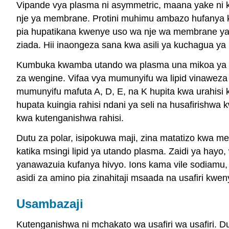
Vipande vya plasma ni asymmetric, maana yake ni 
nje ya membrane. Protini muhimu ambazo hufanya ka
pia hupatikana kwenye uso wa nje wa membrane ya pl
ziada. Hii inaongeza sana kwa asili ya kuchagua y
Kumbuka kwamba utando wa plasma una mikoa ya hydro
za wengine. Vifaa vya mumunyifu wa lipid vinaweza 
mumunyifu mafuta A, D, E, na K hupita kwa urahisi 
hupata kuingia rahisi ndani ya seli na husafirishwa k
kwa kutenganishwa rahisi.
Dutu za polar, isipokuwa maji, zina matatizo kwa m
katika msingi lipid ya utando plasma. Zaidi ya hayo
yanawazuia kufanya hivyo. Ions kama vile sodiamu, 
asidi za amino pia zinahitaji msaada na usafiri kw
Usambazaji
Kutenganishwa ni mchakato wa usafiri wa usafiri. 