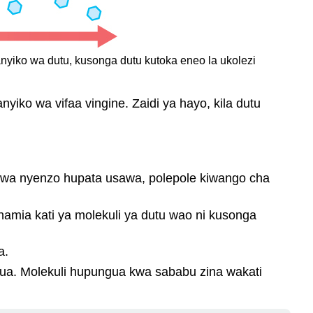
iko wa dutu, kusonga dutu kutoka eneo la ukolezi
anyiko wa vifaa vingine. Zaidi ya hayo, kila dutu
ji wa nyenzo hupata usawa, polepole kiwango cha
uhamia kati ya molekuli ya dutu wao ni kusonga
a.
a. Molekuli hupungua kwa sababu zina wakati