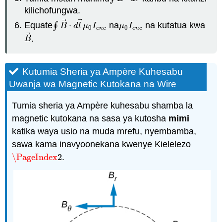
kilichofungwa.
⃗
⃗
Equate
∮
⋅
na
na kutatua kwa
∮
B
→
⋅
d
l
→
μ
0
I
e
n
c
μ
0
I
e
n
c
B
d
l
μ
I
μ
I
0
0
e
n
c
e
n
c
⃗
.
B
→
B
Kutumia Sheria ya Ampère Kuhesabu
Uwanja wa Magnetic Kutokana na Wire
Tumia sheria ya Ampère kuhesabu shamba la
magnetic kutokana na sasa ya kutosha
mimi
katika waya usio na muda mrefu, nyembamba,
sawa kama inavyoonekana kwenye Kielelezo
\PageIndex
2
.
\PageIndex
2