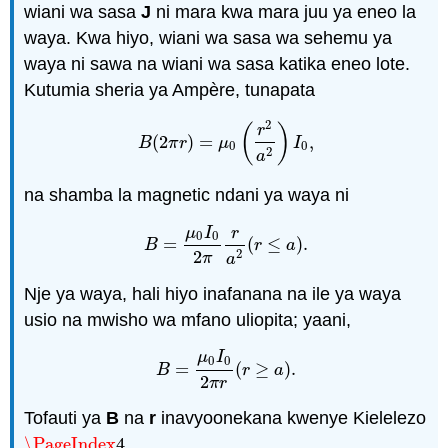
wiani wa sasa
J
ni mara kwa mara juu ya eneo la
waya. Kwa hiyo, wiani wa sasa wa sehemu ya
waya ni sawa na wiani wa sasa katika eneo lote.
Kutumia sheria ya Ampère, tunapata
2
(
)
r
(
2
)
=
,
B
(
2
π
r
)
=
μ
0
(
r
2
a
2
)
I
0
,
B
π
r
μ
I
0
0
2
a
na shamba la magnetic ndani ya waya ni
μ
I
r
0
0
=
(
≤
)
.
B
=
μ
0
I
0
2
π
r
a
2
(
r
≤
a
)
.
B
r
a
2
2
π
a
Nje ya waya, hali hiyo inafanana na ile ya waya
usio na mwisho wa mfano uliopita; yaani,
μ
I
0
0
=
(
≥
)
.
B
=
μ
0
I
0
2
π
r
(
r
≥
a
)
.
B
r
a
2
π
r
Tofauti ya
B
na
r
inavyoonekana kwenye Kielelezo
\PageIndex
4
.
\PageIndex
4