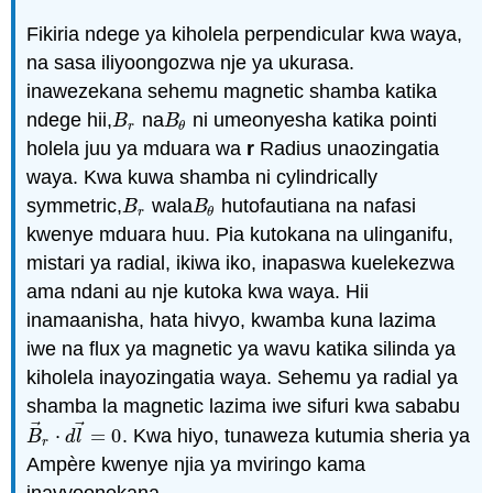
Fikiria ndege ya kiholela perpendicular kwa waya,
na sasa iliyoongozwa nje ya ukurasa.
inawezekana sehemu magnetic shamba katika
ndege hii,
na
ni umeonyesha katika pointi
B
r
B
θ
B
B
r
θ
holela juu ya mduara wa
r
Radius unaozingatia
waya. Kwa kuwa shamba ni cylindrically
symmetric,
wala
hutofautiana na nafasi
B
r
B
θ
B
B
r
θ
kwenye mduara huu. Pia kutokana na ulinganifu,
mistari ya radial, ikiwa iko, inapaswa kuelekezwa
ama ndani au nje kutoka kwa waya. Hii
inamaanisha, hata hivyo, kwamba kuna lazima
iwe na flux ya magnetic ya wavu katika silinda ya
kiholela inayozingatia waya. Sehemu ya radial ya
shamba la magnetic lazima iwe sifuri kwa sababu
⃗
⃗
⋅
=
0
. Kwa hiyo, tunaweza kutumia sheria ya
B
→
r
⋅
d
l
→
=
0
B
d
l
r
Ampère kwenye njia ya mviringo kama
inavyoonekana.