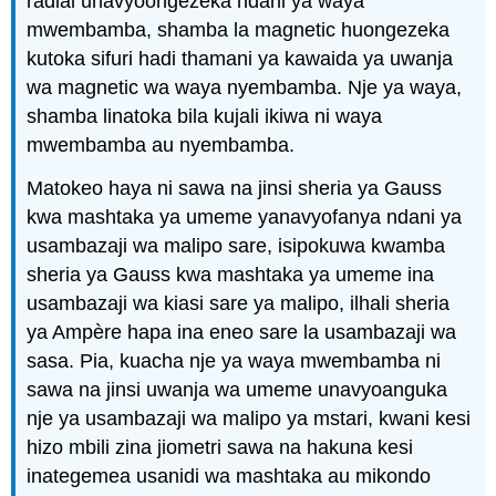
radial unavyoongezeka ndani ya waya
mwembamba, shamba la magnetic huongezeka
kutoka sifuri hadi thamani ya kawaida ya uwanja
wa magnetic wa waya nyembamba. Nje ya waya,
shamba linatoka bila kujali ikiwa ni waya
mwembamba au nyembamba.
Matokeo haya ni sawa na jinsi sheria ya Gauss
kwa mashtaka ya umeme yanavyofanya ndani ya
usambazaji wa malipo sare, isipokuwa kwamba
sheria ya Gauss kwa mashtaka ya umeme ina
usambazaji wa kiasi sare ya malipo, ilhali sheria
ya Ampère hapa ina eneo sare la usambazaji wa
sasa. Pia, kuacha nje ya waya mwembamba ni
sawa na jinsi uwanja wa umeme unavyoanguka
nje ya usambazaji wa malipo ya mstari, kwani kesi
hizo mbili zina jiometri sawa na hakuna kesi
inategemea usanidi wa mashtaka au mikondo