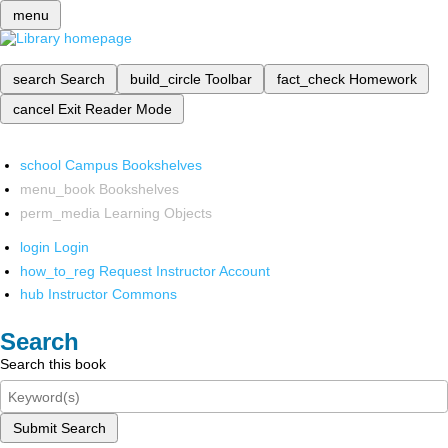
menu
search
Search
build_circle
Toolbar
fact_check
Homework
cancel
Exit Reader Mode
school
Campus Bookshelves
menu_book
Bookshelves
perm_media
Learning Objects
login
Login
how_to_reg
Request Instructor Account
hub
Instructor Commons
Search
Search this book
Submit Search