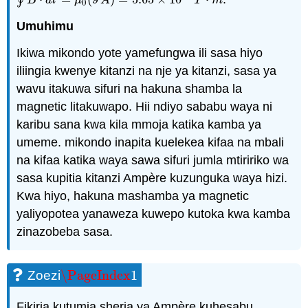
∮
∮
B
→
⋅
d
l
→
=
μ
0
(
9
A
)
=
5.65
×
10
−
6
T
⋅
m
B
d
l
μ
A
T
m
0
Umuhimu
Ikiwa mikondo yote yamefungwa ili sasa hiyo
iliingia kwenye kitanzi na nje ya kitanzi, sasa ya
wavu itakuwa sifuri na hakuna shamba la
magnetic litakuwapo. Hii ndiyo sababu waya ni
karibu sana kwa kila mmoja katika kamba ya
umeme. mikondo inapita kuelekea kifaa na mbali
na kifaa katika waya sawa sifuri jumla mtiririko wa
sasa kupitia kitanzi Ampère kuzunguka waya hizi.
Kwa hiyo, hakuna mashamba ya magnetic
yaliyopotea yanaweza kuwepo kutoka kwa kamba
zinazobeba sasa.
\PageIndex
1
Zoezi
\PageIndex
1
Fikiria kutumia sheria ya Ampère kuhesabu