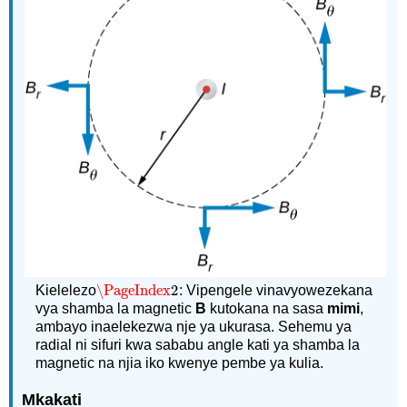
\PageIndex
2
Kielelezo
:
Vipengele vinavyowezekana
\PageIndex
2
vya shamba la magnetic
B
kutokana na sasa
mimi
,
ambayo inaelekezwa nje ya ukurasa. Sehemu ya
radial ni sifuri kwa sababu angle kati ya shamba la
magnetic na njia iko kwenye pembe ya kulia.
Mkakati