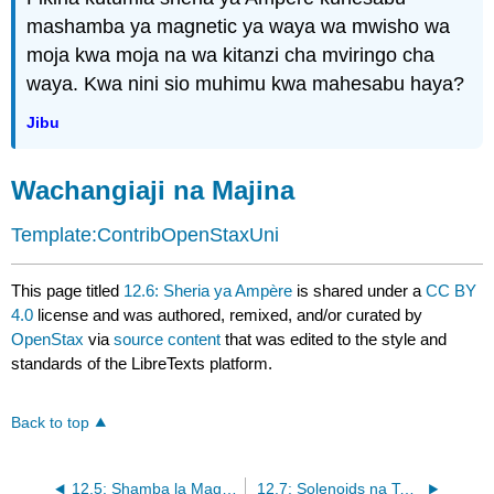
mashamba ya magnetic ya waya wa mwisho wa
moja kwa moja na wa kitanzi cha mviringo cha
waya. Kwa nini sio muhimu kwa mahesabu haya?
Jibu
Wachangiaji na Majina
Template:ContribOpenStaxUni
This page titled
12.6: Sheria ya Ampère
is shared under a
CC BY
4.0
license and was authored, remixed, and/or curated by
OpenStax
via
source content
that was edited to the style and
standards of the LibreTexts platform.
Back to top
12.5: Shamba la Magnetic la Loop ya Sasa
12.7: Solenoids na Toroids