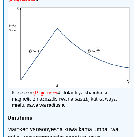
\PageIndex
4
Kielelezo
: Tofauti ya shamba la
\PageIndex
4
magnetic zinazozalishwa na sasa
katika waya
I
0
I
0
mrefu, sawa wa radius
a
.
Umuhimu
Matokeo yanaonyesha kuwa kama umbali wa