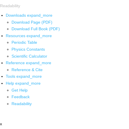
Readability
Downloads
expand_more
Download Page (PDF)
Download Full Book (PDF)
Resources
expand_more
Periodic Table
Physics Constants
Scientific Calculator
Reference
expand_more
Reference & Cite
Tools
expand_more
Help
expand_more
Get Help
Feedback
Readability
x