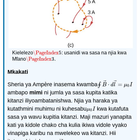
\PageIndex
5
Kielelezo
: usanidi wa sasa na njia kwa
\PageIndex
5
\PageIndex
3
Mfano
.
\PageIndex
3
Mkakati
⃗
⃗
Sheria ya Ampère inasema kwamba
∮
⋅
=
∮
B
→
⋅
d
l
→
=
μ
0
I
B
d
l
μ
I
0
ambapo
mimi
ni jumla ya sasa kupita katika
kitanzi iliyoambatanishwa. Njia ya haraka ya
kutathmini muhimu ni kuhesabu
kwa kutafuta
μ
0
I
μ
I
0
sasa ya wavu kupitia kitanzi. Maji mazuri yanapita
kati ya kidole chako cha kulia ikiwa vidole vyako
vinapiga karibu na mwelekeo wa kitanzi. Hii