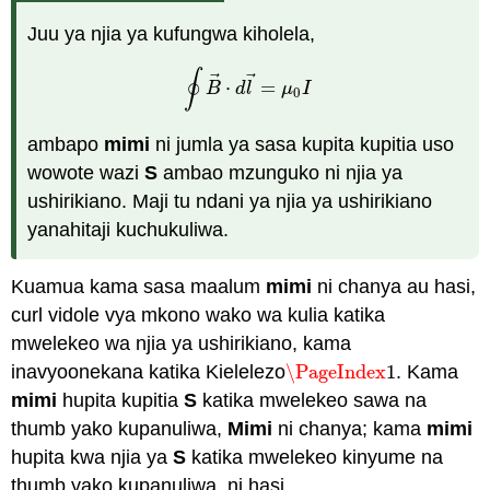
Juu ya njia ya kufungwa kiholela,
∮
⃗
⃗
⋅
=
∮
B
→
⋅
d
l
→
=
μ
0
I
B
d
l
μ
I
0
ambapo
mimi
ni jumla ya sasa kupita kupitia uso
wowote wazi
S
ambao mzunguko ni njia ya
ushirikiano. Maji tu ndani ya njia ya ushirikiano
yanahitaji kuchukuliwa.
Kuamua kama sasa maalum
mimi
ni chanya au hasi,
curl vidole vya mkono wako wa kulia katika
mwelekeo wa njia ya ushirikiano, kama
inavyoonekana katika Kielelezo
\PageIndex
1
. Kama
\PageIndex
1
mimi
hupita kupitia
S
katika mwelekeo sawa na
thumb yako kupanuliwa,
Mimi
ni chanya; kama
mimi
hupita kwa njia ya
S
katika mwelekeo kinyume na
thumb yako kupanuliwa, ni hasi.