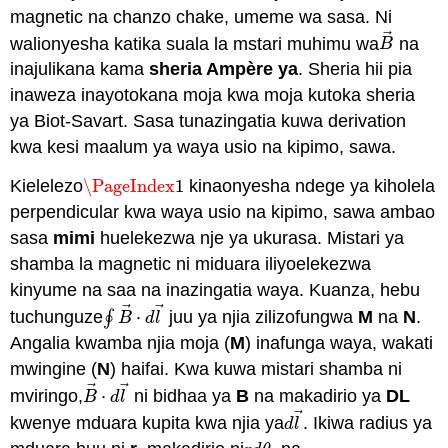
magnetic na chanzo chake, umeme wa sasa. Ni
⃗
walionyesha katika suala la mstari muhimu wa
na
B
→
B
inajulikana kama
sheria Ampère ya
. Sheria hii pia
inaweza inayotokana moja kwa moja kutoka sheria
ya Biot-Savart. Sasa tunazingatia kuwa derivation
kwa kesi maalum ya waya usio na kipimo, sawa.
Kielelezo
\PageIndex
1
kinaonyesha ndege ya kiholela
\PageIndex
1
perpendicular kwa waya usio na kipimo, sawa ambao
sasa
mimi
huelekezwa nje ya ukurasa. Mistari ya
shamba la magnetic ni miduara iliyoelekezwa
kinyume na saa na inazingatia waya. Kuanza, hebu
⃗
⃗
tuchunguze
∮
⋅
juu ya njia zilizofungwa
M
na
N
.
∮
B
→
⋅
d
l
→
B
d
l
Angalia kwamba njia moja (
M
) inafunga waya, wakati
mwingine (
N
) haifai. Kwa kuwa mistari shamba ni
⃗
⃗
mviringo,
⋅
ni bidhaa ya
B
na makadirio ya
DL
B
→
⋅
d
l
→
B
d
l
⃗
kwenye mduara kupita kwa njia ya
. Ikiwa radius ya
d
l
→
d
l