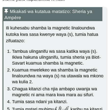
Mkakati wa kutatua matatizo: Sheria ya
Ampère
Ili kuhesabu shamba la magnetic linaloundwa
kutoka kwa sasa kwenye waya (s), tumia hatua
zifuatazo:
Tambua ulinganifu wa sasa katika waya (s).
Ikiwa hakuna ulinganifu, tumia sheria ya Biot-
Savart kuamua shamba la magnetic.
Kuamua mwelekeo wa shamba la magnetic
linaloundwa na waya (s) na utawala wa mkono
wa kulia 2.
Chagua kitanzi cha njia ambapo uwanja wa
magnetic ni ama mara kwa mara au sifuri.
Tumia sasa ndani ya kitanzi.
⃗
⃗
Tumia mstari muhimu
∮
⋅
karibu na kitanzi
∮
B
→
⋅
d
l
→
B
d
l