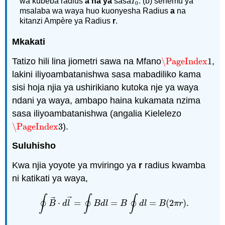
wa kubeba radius
a na ya
sasa
. (b) sehemu ya
I
0
I
0
msalaba wa waya huo kuonyesha Radius
a
na
kitanzi Ampère ya Radius
r
.
Mkakati
Tatizo hili lina jiometri sawa na Mfano
\PageIndex
1
,
\PageIndex
1
lakini iliyoambatanishwa sasa mabadiliko kama
sisi hoja njia ya ushirikiano kutoka nje ya waya
ndani ya waya, ambapo haina kukamata nzima
sasa iliyoambatanishwa (angalia Kielelezo
\PageIndex
3
).
\PageIndex
3
Suluhisho
Kwa njia yoyote ya mviringo ya
r
radius kwamba
ni katikati ya waya,
∮
∮
∮
⃗
⃗
⋅
=
=
=
(
2
)
.
∮
B
→
⋅
d
l
→
=
∮
B
d
l
=
B
∮
d
l
=
B
(
2
π
r
)
.
B
d
l
B
d
l
B
d
l
B
π
r