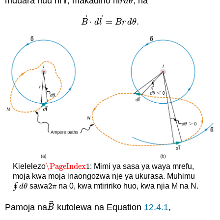
mduara huu ni
r
, makadirio ni
, na
r
d
θ
r
d
θ
⃗
⃗
⋅
=
.
B
→
⋅
d
l
→
=
B
r
d
θ
.
B
d
l
B
r
d
θ
\PageIndex
1
Kielelezo
: Mimi ya sasa ya waya mrefu,
\PageIndex
1
moja kwa moja inaongozwa nje ya ukurasa. Muhimu
2
∮
sawa
na 0, kwa mtiririko huo, kwa njia M na N.
2
π
∮
d
d
θ
θ
π
⃗
Pamoja na
kutolewa na Equation
12.4.1
,
B
→
B