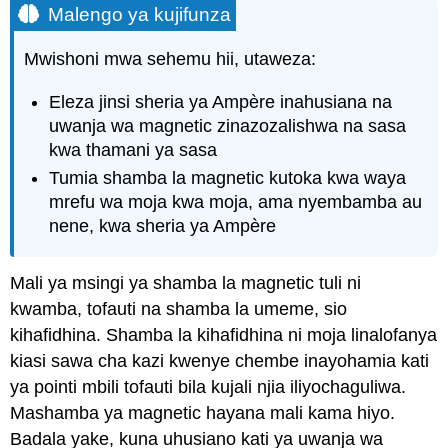
Malengo ya kujifunza
Mwishoni mwa sehemu hii, utaweza:
Eleza jinsi sheria ya Ampère inahusiana na
uwanja wa magnetic zinazozalishwa na sasa
kwa thamani ya sasa
Tumia shamba la magnetic kutoka kwa waya
mrefu wa moja kwa moja, ama nyembamba au
nene, kwa sheria ya Ampère
Mali ya msingi ya shamba la magnetic tuli ni
kwamba, tofauti na shamba la umeme, sio
kihafidhina. Shamba la kihafidhina ni moja linalofanya
kiasi sawa cha kazi kwenye chembe inayohamia kati
ya pointi mbili tofauti bila kujali njia iliyochaguliwa.
Mashamba ya magnetic hayana mali kama hiyo.
Badala yake, kuna uhusiano kati ya uwanja wa