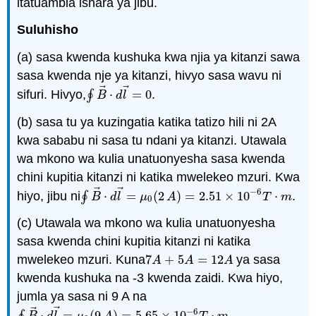
itatuambia ishara ya jibu.
Suluhisho
(a) sasa kwenda kushuka kwa njia ya kitanzi sawa
sasa kwenda nje ya kitanzi, hivyo sasa wavu ni
⃗
⃗
sifuri. Hivyo,
∮
⋅
=
0.
∮
B
→
⋅
d
l
→
=
0.
B
d
l
(b) sasa tu ya kuzingatia katika tatizo hili ni 2A
kwa sababu ni sasa tu ndani ya kitanzi. Utawala
wa mkono wa kulia unatuonyesha sasa kwenda
chini kupitia kitanzi ni katika mwelekeo mzuri. Kwa
⃗
⃗
−
6
hiyo, jibu ni
∮
⋅
=
(
2
)
=
2.51
×
10
⋅
.
∮
B
→
⋅
d
l
→
=
μ
0
(
2
A
)
=
2.51
×
10
−
6
T
⋅
m
.
B
d
l
μ
A
T
m
0
(c) Utawala wa mkono wa kulia unatuonyesha
sasa kwenda chini kupitia kitanzi ni katika
mwelekeo mzuri. Kuna
7
+
5
=
12
ya sasa
7
A
+
5
A
=
12
A
A
A
A
kwenda kushuka na -3 kwenda zaidi. Kwa hiyo,
jumla ya sasa ni 9 A na
⃗
⃗
−
6
⋅
=
(
9
)
=
5.65
×
10
⋅
.