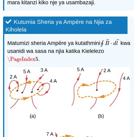
mara kitanzi kiko nje ya usambazaji.
Kutumia Sheria ya Ampère na Njia za
Kiholela
⃗
⃗
Matumizi sheria Ampère ya kutathmini
∮
⋅
kwa
∮
B
→
⋅
d
l
→
B
d
l
usanidi wa sasa na njia katika Kielelezo
\PageIndex
5
.
\PageIndex
5