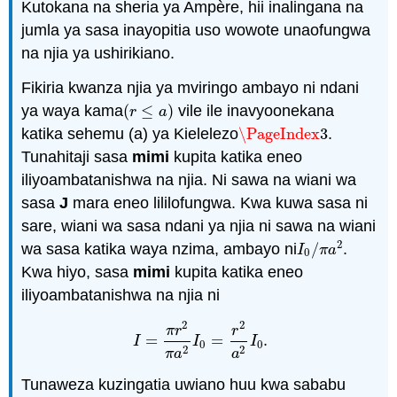
Kutokana na sheria ya Ampère, hii inalingana na
jumla ya sasa inayopitia uso wowote unaofungwa
na njia ya ushirikiano.
Fikiria kwanza njia ya mviringo ambayo ni ndani
ya waya kama
(
≤
)
vile ile inavyoonekana
(
r
≤
a
)
r
a
katika sehemu (a) ya Kielelezo
\PageIndex
3
.
\PageIndex
3
Tunahitaji sasa
mimi
kupita katika eneo
iliyoambatanishwa na njia. Ni sawa na wiani wa
sasa
J
mara eneo lililofungwa. Kwa kuwa sasa ni
sare, wiani wa sasa ndani ya njia ni sawa na wiani
2
wa sasa katika waya nzima, ambayo ni
/
.
I
0
/
π
a
2
I
π
a
0
Kwa hiyo, sasa
mimi
kupita katika eneo
iliyoambatanishwa na njia ni
2
2
π
r
r
=
=
.
I
=
π
r
2
π
a
2
I
0
=
r
2
a
2
I
0
.
I
I
I
0
0
2
2
π
a
a
Tunaweza kuzingatia uwiano huu kwa sababu