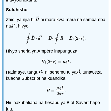
Suluhisho
⃗
Zaidi ya njia hii
ni mara kwa mara na sambamba
B
→
B
⃗
na
, hivyo
d
l
→
d
l
∮
∮
⃗
⃗
⋅
=
=
(
2
)
.
∮
B
→
⋅
d
l
→
=
B
θ
∮
d
l
=
B
θ
(
2
π
r
)
.
B
d
l
B
d
l
B
π
r
θ
θ
Hivyo sheria ya Ampère inapunguza
(
2
)
=
.
B
θ
(
2
π
r
)
=
μ
0
I
.
B
π
r
μ
I
0
θ
⃗
Hatimaye, tangu
ni sehemu tu ya
, tunaweza
B
θ
B
→
B
B
θ
kuacha Subscript na kuandika
μ
I
0
=
.
B
=
μ
0
I
2
π
r
.
B
2
π
r
Hii inakubaliana na hesabu ya Biot-Savart hapo
juu.