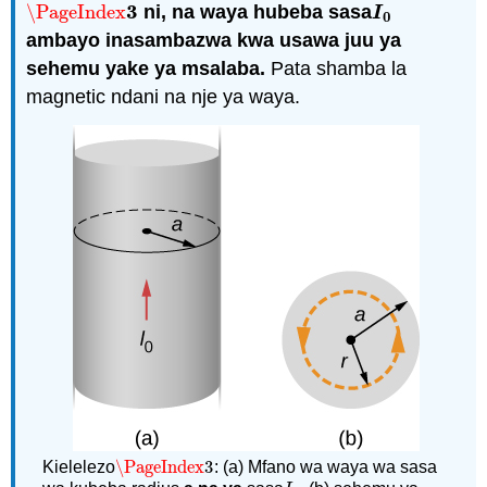
3
\PageIndex
ni, na waya hubeba sasa
\PageIndex
3
I
0
I
0
ambayo inasambazwa kwa usawa juu ya
sehemu yake ya msalaba.
Pata shamba la
magnetic ndani na nje ya waya.
\PageIndex
3
Kielelezo
: (a) Mfano wa waya wa sasa
\PageIndex
3