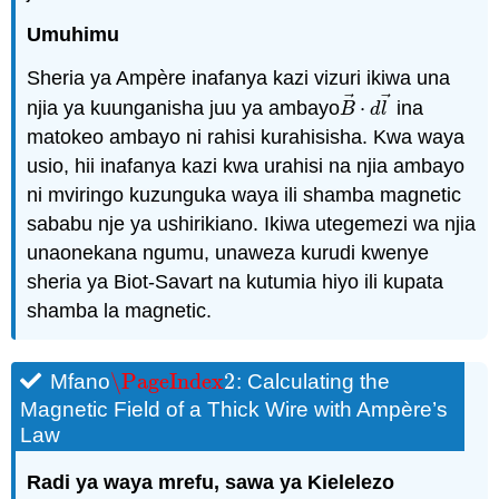
Umuhimu
Sheria ya Ampère inafanya kazi vizuri ikiwa una
⃗
⃗
njia ya kuunganisha juu ya ambayo
⋅
ina
B
→
⋅
d
l
→
B
d
l
matokeo ambayo ni rahisi kurahisisha. Kwa waya
usio, hii inafanya kazi kwa urahisi na njia ambayo
ni mviringo kuzunguka waya ili shamba magnetic
sababu nje ya ushirikiano. Ikiwa utegemezi wa njia
unaonekana ngumu, unaweza kurudi kwenye
sheria ya Biot-Savart na kutumia hiyo ili kupata
shamba la magnetic.
\PageIndex
2
Mfano
: Calculating the
\PageIndex
2
Magnetic Field of a Thick Wire with Ampère’s
Law
Radi ya waya mrefu, sawa ya Kielelezo