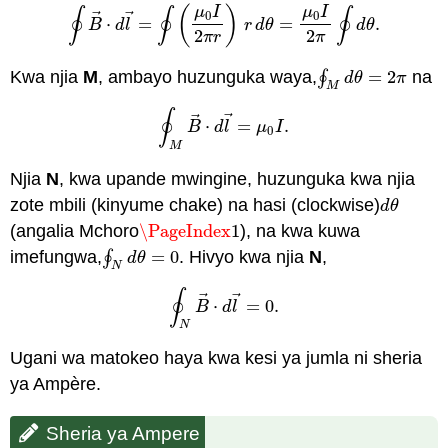
(
)
μ
I
μ
I
∮
∮
∮
0
0
⃗
⃗
⋅
=
=
.
∮
B
→
⋅
d
l
→
=
∮
(
μ
0
I
2
π
r
)
r
d
θ
=
μ
0
I
2
π
∮
d
θ
.
B
d
l
r
d
θ
d
θ
2
2
π
r
π
Kwa njia
M
, ambayo huzunguka waya,
∮
=
2
na
∮
M
d
θ
=
2
π
d
θ
π
M
∮
⃗
⃗
⋅
=
.
∮
M
B
→
⋅
d
l
→
=
μ
0
I
.
B
d
l
μ
I
0
M
Njia
N
, kwa upande mwingine, huzunguka kwa njia
zote mbili (kinyume chake) na hasi (clockwise)
d
θ
d
θ
(angalia Mchoro
\PageIndex
1
), na kwa kuwa
\PageIndex
1
imefungwa,
∮
=
0
. Hivyo kwa njia
N
,
∮
N
d
θ
=
0
d
θ
N
∮
⃗
⃗
⋅
=
0.
∮
N
B
→
⋅
d
l
→
=
0.
B
d
l
N
Ugani wa matokeo haya kwa kesi ya jumla ni sheria
ya Ampère.
Sheria ya Ampere