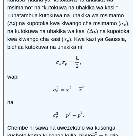
msimamo” na “kutokuwa na uhakika wa kasi.”
Tunatambua kutokuwa na uhakika wa msimamo
(Δx) na kupotoka kwa kiwango cha msimamo (
),
σ
x
σ
x
na kutokuwa na uhakika wa kasi (
Δ
) na kupotoka
Δ
p
p
kwa kiwango cha kasi (
). Kwa kazi ya Gaussia,
σ
p
σ
p
bidhaa kutokuwa na uhakika ni
ℏ
=
,
σ
σ
σ
x
σ
p
=
ℏ
2
,
x
p
2
wapi
2
2
2
¯
¯
¯
=
−
σ
x
2
=
x
2
−
x
¯
2
σ
x
x
x
na
2
2
2
¯
¯
¯
=
−
.
σ
p
2
=
p
2
−
p
¯
2
.
σ
p
p
p
Chembe ni sawa na uwezekano wa kusonga
2
¯
¯
¯
kushoto kama kusonga kulia, hivyo
=
0
. Pia,
p
¯
2
=
0