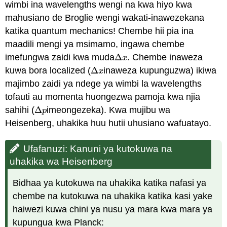
wimbi ina wavelengths wengi na kwa hiyo kwa
mahusiano de Broglie wengi wakati-inawezekana
katika quantum mechanics! Chembe hii pia ina
maadili mengi ya msimamo, ingawa chembe
imefungwa zaidi kwa muda
Δ
. Chembe inaweza
Δ
x
x
kuwa bora localized (
Δ
inaweza kupunguzwa) ikiwa
Δ
x
x
majimbo zaidi ya ndege ya wimbi la wavelengths
tofauti au momenta huongezwa pamoja kwa njia
sahihi (
Δ
imeongezeka). Kwa mujibu wa
Δ
p
p
Heisenberg, uhakika huu hutii uhusiano wafuatayo.
Ufafanuzi: Kanuni ya kutokuwa na
uhakika wa Heisenberg
Bidhaa ya kutokuwa na uhakika katika nafasi ya
chembe na kutokuwa na uhakika katika kasi yake
haiwezi kuwa chini ya nusu ya mara kwa mara ya
kupungua kwa Planck: