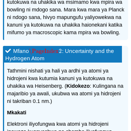
kutokuwa na uhakika wa msimamo kwa mpira wa
bowling ni mdogo sana. Mara kwa mara ya Planck
ni ndogo sana, hivyo mapungufu yaliyowekwa na
kanuni ya kutokuwa na uhakika haionekani katika
mifumo ya macroscopic kama mpira wa bowling.
\PageIndex
2
Mfano
: Uncertainty and the
\PageIndex
2
Hydrogen Atom
Tathmini nishati ya hali ya ardhi ya atomi ya
hidrojeni kwa kutumia kanuni ya kutokuwa na
uhakika wa Heisenberg. (
Kidokezo
: Kulingana na
majaribio ya awali, ukubwa wa atomi ya hidrojeni
ni takriban 0.1 nm.)
Mkakati
Elektroni iliyofungwa kwa atomi ya hidrojeni