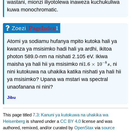
wastani, mionzi iliyotolewa inaweza kuchukuliwa
kuwa monochromatic.
\PageIndex
1
Zoezi
\PageIndex
1
Atomi ya sodiamu hufanya mpito kutoka hali ya
kwanza ya msisimko hadi hali ya ardhi, ikitoa
photon 589.0-nm na nishati 2.105 eV. Ikiwa
−
8
maisha ya hali hii ya msisimko ni
1.6
×
10
, ni
1.6
×
10
−
8
s
s
nini kutokuwa na uhakika katika nishati ya hali hii
ya msisimko? Upana wa mstari wa spectral
unaofanana ni nini?
Jibu
This page titled
7.3: Kanuni ya kutokuwa na uhakika wa
Heisenberg
is shared under a
CC BY 4.0
license and was
authored, remixed, and/or curated by
OpenStax
via
source