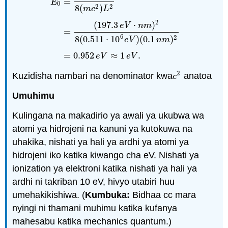
=
E
0
2
2
8
(
)
m
c
L
2
(
197.3
⋅
)
e
V
n
m
E
0
=
(
ℏ
c
)
2
8
(
m
c
2
)
L
2
=
(
197.3
e
V
⋅
n
m
)
2
8
(
0.511
⋅
=
6
2
8
(
0.511
⋅
10
)
(
0.1
)
e
V
n
m
=
0.952
≈
1
.
e
V
e
V
2
Kuzidisha nambari na denominator kwa
anatoa
c
2
c
Umuhimu
Kulingana na makadirio ya awali ya ukubwa wa
atomi ya hidrojeni na kanuni ya kutokuwa na
uhakika, nishati ya hali ya ardhi ya atomi ya
hidrojeni iko katika kiwango cha eV. Nishati ya
ionization ya elektroni katika nishati ya hali ya
ardhi ni takriban 10 eV, hivyo utabiri huu
umehakikishiwa. (
Kumbuka:
Bidhaa cc mara
nyingi ni thamani muhimu katika kufanya
mahesabu katika mechanics quantum.)