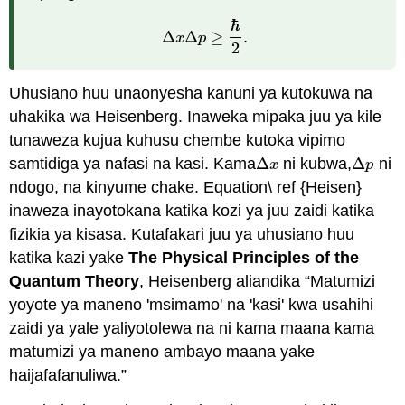
ℏ
Δ
Δ
≥
.
x
p
Δ
x
Δ
p
≥
ℏ
2
.
2
Uhusiano huu unaonyesha kanuni ya kutokuwa na
uhakika wa Heisenberg. Inaweka mipaka juu ya kile
tunaweza kujua kuhusu chembe kutoka vipimo
samtidiga ya nafasi na kasi. Kama
Δ
ni kubwa,
Δ
ni
Δ
x
Δ
p
x
p
ndogo, na kinyume chake. Equation\ ref {Heisen}
inaweza inayotokana katika kozi ya juu zaidi katika
fizikia ya kisasa. Kutafakari juu ya uhusiano huu
katika kazi yake
The Physical Principles of the
Quantum Theory
, Heisenberg aliandika “Matumizi
yoyote ya maneno 'msimamo' na 'kasi' kwa usahihi
zaidi ya yale yaliyotolewa na
ni kama maana kama
matumizi ya maneno ambayo maana yake
haijafafanuliwa.”