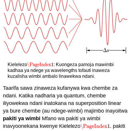
\PageIndex
1
Kielelezo
: Kuongeza pamoja mawimbi
\PageIndex
1
kadhaa ya ndege ya wavelengths tofauti inaweza
kuzalisha wimbi ambalo linawekwa ndani.
Taarifa sawa zinaweza kufanywa kwa chembe za
ndani. Katika nadharia ya quantum, chembe
iliyowekwa ndani inatokana na superposition linear
ya bure chembe (au ndege-wimbi) majimbo inayoitwa
pakiti ya wimbi
Mfano wa pakiti ya wimbi
inavyoonekana kwenye Kielelezo
\PageIndex
1
. pakiti
\PageIndex
1