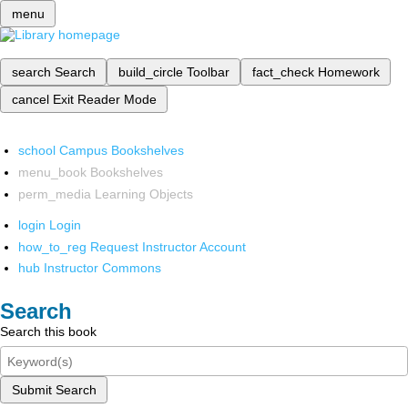
menu
search
Search
build_circle
Toolbar
fact_check
Homework
cancel
Exit Reader Mode
school
Campus Bookshelves
menu_book
Bookshelves
perm_media
Learning Objects
login
Login
how_to_reg
Request Instructor Account
hub
Instructor Commons
Search
Search this book
Submit Search