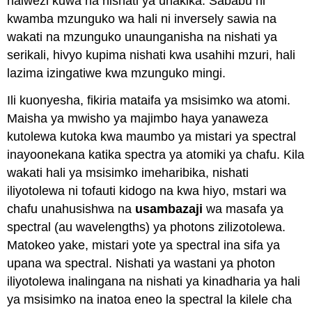
haiwezi kuwa na nishati ya uhakika. Sababu ni
kwamba mzunguko wa hali ni inversely sawia na
wakati na mzunguko unaunganisha na nishati ya
serikali, hivyo kupima nishati kwa usahihi mzuri, hali
lazima izingatiwe kwa mzunguko mingi.
Ili kuonyesha, fikiria mataifa ya msisimko wa atomi.
Maisha ya mwisho ya majimbo haya yanaweza
kutolewa kutoka kwa maumbo ya mistari ya spectral
inayoonekana katika spectra ya atomiki ya chafu. Kila
wakati hali ya msisimko imeharibika, nishati
iliyotolewa ni tofauti kidogo na kwa hiyo, mstari wa
chafu unahusishwa na
usambazaji
wa masafa ya
spectral (au wavelengths) ya photons zilizotolewa.
Matokeo yake, mistari yote ya spectral ina sifa ya
upana wa spectral. Nishati ya wastani ya photon
iliyotolewa inalingana na nishati ya kinadharia ya hali
ya msisimko na inatoa eneo la spectral la kilele cha