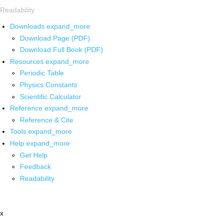
Readability
Downloads
expand_more
Download Page (PDF)
Download Full Book (PDF)
Resources
expand_more
Periodic Table
Physics Constants
Scientific Calculator
Reference
expand_more
Reference & Cite
Tools
expand_more
Help
expand_more
Get Help
Feedback
Readability
x