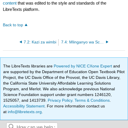
content
that was edited to the style and standards of the
LibreTexts platform.
Back to top
7.2: Kazi za wimbi
7.4: Mlinganyo wa Schrdinger
The LibreTexts libraries are
Powered by NICE CXone Expert
and
are supported by the Department of Education Open Textbook Pilot
Project, the UC Davis Office of the Provost, the UC Davis Library,
the California State University Affordable Learning Solutions
Program, and Merlot. We also acknowledge previous National
Science Foundation support under grant numbers 1246120,
1525057, and 1413739.
Privacy Policy
.
Terms & Conditions
.
Accessibility Statement
. For more information contact us
at
info@libretexts.org
.