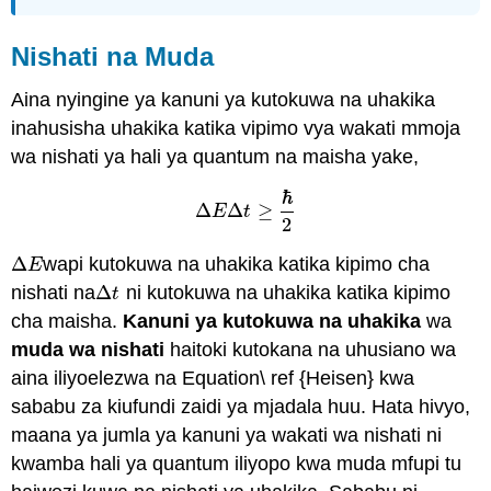
Nishati na Muda
Aina nyingine ya kanuni ya kutokuwa na uhakika
inahusisha uhakika katika vipimo vya wakati mmoja
wa nishati ya hali ya quantum na maisha yake,
ℏ
Δ
Δ
≥
E
t
Δ
E
Δ
t
≥
ℏ
2
2
Δ
wapi kutokuwa na uhakika katika kipimo cha
Δ
E
E
nishati na
Δ
ni kutokuwa na uhakika katika kipimo
Δ
t
t
cha maisha.
Kanuni ya kutokuwa na uhakika
wa
muda wa nishati
haitoki kutokana na uhusiano wa
aina iliyoelezwa na Equation\ ref {Heisen} kwa
sababu za kiufundi zaidi ya mjadala huu. Hata hivyo,
maana ya jumla ya kanuni ya wakati wa nishati ni
kwamba hali ya quantum iliyopo kwa muda mfupi tu