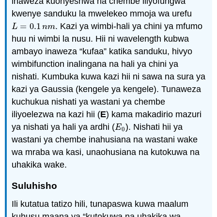
inaweza kuonyeshwa na chembe iliyofungwa
kwenye sanduku la mwelekeo mmoja wa urefu
=
0.1
. Kazi ya wimbi-hali ya chini ya mfumo
L
=
0.1
n
m
L
n
m
huu ni wimbi la nusu. Hii ni wavelength kubwa
ambayo inaweza “kufaa” katika sanduku, hivyo
wimbifunction inalingana na hali ya chini ya
nishati. Kumbuka kuwa kazi hii ni sawa na sura ya
kazi ya Gaussia (kengele ya kengele). Tunaweza
kuchukua nishati ya wastani ya chembe
iliyoelezwa na kazi hii (
E
) kama makadirio mazuri
ya nishati ya hali ya ardhi (
). Nishati hii ya
E
0
E
0
wastani ya chembe inahusiana na wastani wake
wa mraba wa kasi, unaohusiana na kutokuwa na
uhakika wake.
Suluhisho
Ili kutatua tatizo hili, tunapaswa kuwa maalum
kuhusu maana ya “kutokuwa na uhakika wa