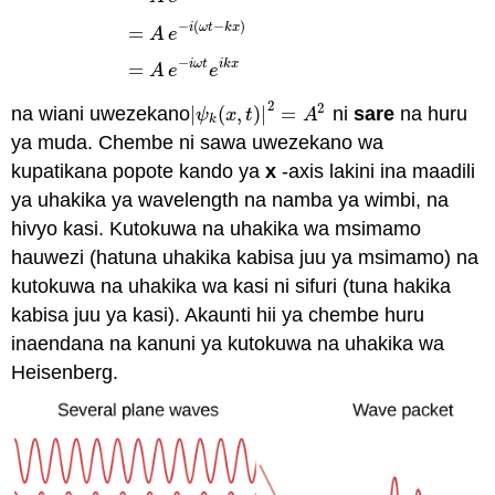
ψ
k
(
x
,
t
)
=
A
[
cos
(
ω
t
−
k
x
)
−
i
sin
(
ω
t
−
k
x
)
]
=
A
e
−
i
(
ω
t
−
k
x
)
=
−
(
−
)
i
ω
t
k
x
=
A
e
−
i
ω
t
i
k
x
=
A
e
e
2
2
na wiani uwezekano
|
(
,
)
|
=
ni
sare
na huru
|
ψ
k
(
x
,
t
)
|
2
=
A
2
ψ
x
t
A
k
ya muda. Chembe ni sawa uwezekano wa
kupatikana popote kando ya
x
-axis lakini ina maadili
ya uhakika ya wavelength na namba ya wimbi, na
hivyo kasi. Kutokuwa na uhakika wa msimamo
hauwezi (hatuna uhakika kabisa juu ya msimamo) na
kutokuwa na uhakika wa kasi ni sifuri (tuna hakika
kabisa juu ya kasi). Akaunti hii ya chembe huru
inaendana na kanuni ya kutokuwa na uhakika wa
Heisenberg.