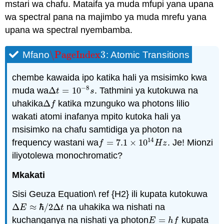
mstari wa chafu. Mataifa ya muda mfupi yana upana
wa spectral pana na majimbo ya muda mrefu yana
upana wa spectral nyembamba.
\PageIndex
3
Mfano
: Atomic Transitions
\PageIndex
3
chembe kawaida ipo katika hali ya msisimko kwa
−
8
muda wa
Δ
=
10
. Tathmini ya kutokuwa na
Δ
t
=
10
−
8
s
t
s
uhakika
Δ
katika mzunguko wa photons lilio
Δ
f
f
wakati atomi inafanya mpito kutoka hali ya
msisimko na chafu samtidiga ya photon na
14
frequency wastani wa
=
7.1
×
10
. Je! Mionzi
f
=
7.1
×
10
14
H
z
f
H
z
iliyotolewa monochromatic?
Mkakati
Sisi Geuza Equation\ ref {H2} ili kupata kutokuwa
Δ
≈
ℏ
/
2
Δ
na uhakika wa nishati na
E
t
Δ
E
≈
ℏ
/
2
Δ
t
kuchanganya na nishati ya photon
=
kupata
E
=
h
f
E
h
f