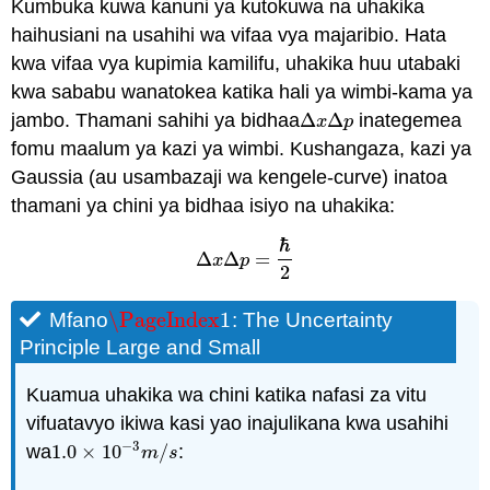
Kumbuka kuwa kanuni ya kutokuwa na uhakika
haihusiani na usahihi wa vifaa vya majaribio. Hata
kwa vifaa vya kupimia kamilifu, uhakika huu utabaki
kwa sababu wanatokea katika hali ya wimbi-kama ya
jambo. Thamani sahihi ya bidhaa
Δ
Δ
inategemea
Δ
x
Δ
p
x
p
fomu maalum ya kazi ya wimbi. Kushangaza, kazi ya
Gaussia (au usambazaji wa kengele-curve) inatoa
thamani ya chini ya bidhaa isiyo na uhakika:
ℏ
Δ
Δ
=
x
p
Δ
x
Δ
p
=
ℏ
2
2
\PageIndex
1
Mfano
: The Uncertainty
\PageIndex
1
Principle Large and Small
Kuamua uhakika wa chini katika nafasi za vitu
vifuatavyo ikiwa kasi yao inajulikana kwa usahihi
−
3
wa
1.0
×
10
/
:
1.0
×
10
−
3
m
/
s
m
s