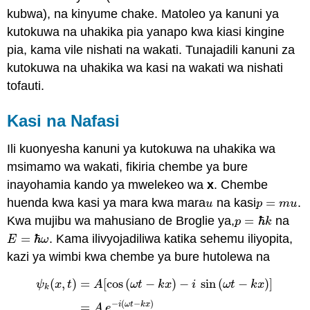
kubwa), na kinyume chake. Matoleo ya kanuni ya
kutokuwa na uhakika pia yanapo kwa kiasi kingine
pia, kama vile nishati na wakati. Tunajadili kanuni za
kutokuwa na uhakika wa kasi na wakati wa nishati
tofauti.
Kasi na Nafasi
Ili kuonyesha kanuni ya kutokuwa na uhakika wa
msimamo wa wakati, fikiria chembe ya bure
inayohamia kando ya mwelekeo wa
x
. Chembe
huenda kwa kasi ya mara kwa mara
na kasi
=
.
u
p
=
m
u
u
p
m
u
Kwa mujibu wa mahusiano de Broglie ya,
=
ℏ
na
p
k
p
=
ℏ
k
=
ℏ
. Kama ilivyojadiliwa katika sehemu iliyopita,
E
ω
E
=
ℏ
ω
kazi ya wimbi kwa chembe ya bure hutolewa na
(
,
)
=
[
cos
(
−
)
−
sin
(
−
)
]
ψ
x
t
A
ω
t
k
x
i
ω
t
k
x
k
−
(
−
)
i
ω
t
k
x
=
A
e