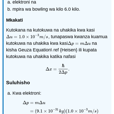
elektroni na
mpira wa bowling wa kilo 6.0 kilo.
Mkakati
Kutokana na kutokuwa na uhakika kwa kasi
−
3
Δ
=
1.0
×
10
/
, tunapaswa kwanza kuamua
Δ
u
=
1.0
×
10
−
3
m
/
s
u
m
s
kutokuwa na uhakika kwa kasi
Δ
=
Δ
na
Δ
p
=
m
Δ
u
p
m
u
kisha Geuza Equation\ ref {Heisen} ili kupata
kutokuwa na uhakika katika nafasi
ℏ
Δ
=
.
x
Δ
x
=
ℏ
2
Δ
p
.
2
Δ
p
Suluhisho
Kwa elektroni:
Δ
=
Δ
p
m
u
−
31
−
3
=
(
9.1
×
10
)
(
1.0
×
10
/
)
Δ
p
=
m
Δ
u
=
(
9.1
×
10
−
31
k
g
)
(
1.0
×
10
−
3
m
/
s
)
=
9.1
k
g
m
s