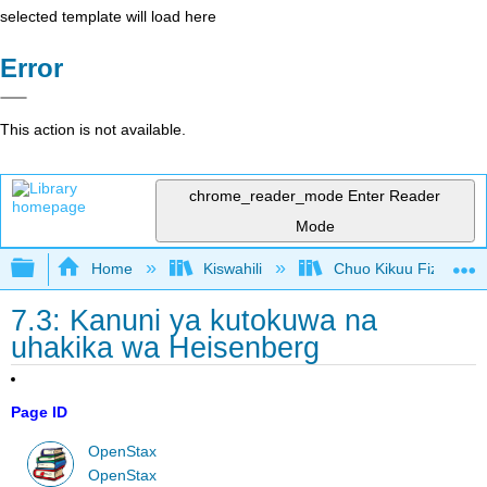
selected template will load here
Error
This action is not available.
chrome_reader_mode
Enter Reader
Mode
Expand/collapse global hierarchy
Home
Kiswahili
Chuo Kikuu Fizikia III
7.3: Kanuni ya kutokuwa na
uhakika wa Heisenberg
Page ID
OpenStax
OpenStax