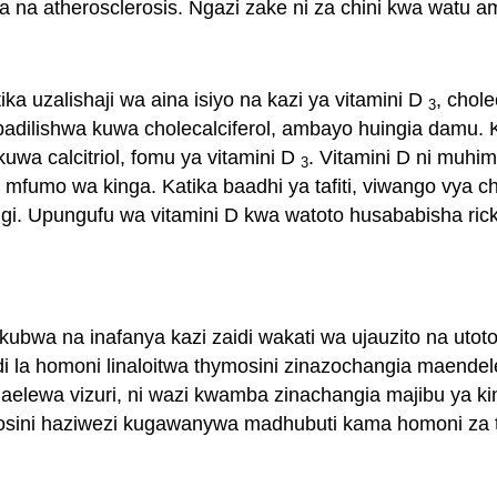
 na atherosclerosis. Ngazi zake ni za chini kwa watu am
a uzalishaji wa aina isiyo na kazi ya vitamini D
, chole
3
adilishwa kuwa cholecalciferol, ambayo huingia damu. Kat
uwa calcitriol, fomu ya vitamini D
. Vitamini D ni muhim
3
mfumo wa kinga. Katika baadhi ya tafiti, viwango vya ch
gi. Upungufu wa vitamini D kwa watoto husababisha ric
bwa na inafanya kazi zaidi wakati wa ujauzito na ut
undi la homoni linaloitwa thymosini zinazochangia maen
jaelewa vizuri, ni wazi kwamba zinachangia majibu ya ki
ymosini haziwezi kugawanywa madhubuti kama homoni za 