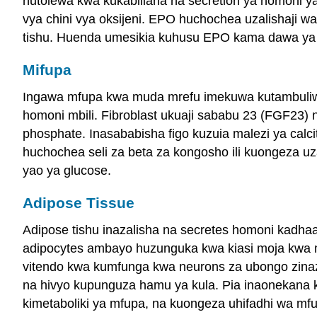
hutolewa kwa kukabiliana na secretion ya homoni y
vya chini vya oksijeni. EPO huchochea uzalishaji w
tishu. Huenda umesikia kuhusu EPO kama dawa ya k
Mifupa
Ingawa mfupa kwa muda mrefu imekuwa kutambuliwa 
homoni mbili. Fibroblast ukuaji sababu 23 (FGF23) 
phosphate. Inasababisha figo kuzuia malezi ya calcit
huchochea seli za beta za kongosho ili kuongeza uza
yao ya glucose.
Adipose Tissue
Adipose tishu inazalisha na secretes homoni kadhaa 
adipocytes ambayo huzunguka kwa kiasi moja kwa mo
vitendo kwa kumfunga kwa neurons za ubongo zinazoh
na hivyo kupunguza hamu ya kula. Pia inaonekana k
kimetaboliki ya mfupa, na kuongeza uhifadhi wa mf