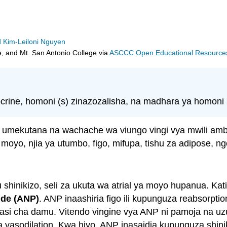
d Kim-Leiloni Nguyen
e, and Mt. San Antonio College
via
ASCCC Open Educational Resources 
rine, homoni (s) zinazozalisha, na madhara ya homoni 
ari umekutana na wachache wa viungo vingi vya mwili am
moyo, njia ya utumbo, figo, mifupa, tishu za adipose, ng
inikizo, seli za ukuta wa atrial ya moyo hupanua. Katik
tide (ANP)
. ANP inaashiria figo ili kupunguza reabsorpti
iasi cha damu. Vitendo vingine vya ANP ni pamoja na uzu
 vasodilation. Kwa hiyo, ANP inasaidia kupunguza shini