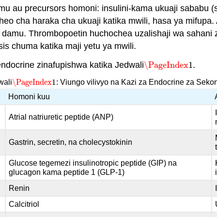
imu au precursors homoni: insulini-kama ukuaji sababu 
cheo cha haraka cha ukuaji katika mwili, hasa ya mifupa.
la damu. Thrombopoetin huchochea uzalishaji wa sahan
sis chuma katika maji yetu ya mwili.
endocrine zinafupishwa katika Jedwali
\PageIndex
1
.
\PageIndex
1
\PageIndex
1
wali
: Viungo vilivyo na Kazi za Endocrine za Seko
\PageIndex
1
Homoni kuu
Atrial natriuretic peptide (ANP)
Gastrin, secretin, na cholecystokinin
Glucose tegemezi insulinotropic peptide (GIP) na
glucagon kama peptide 1 (GLP-1)
Renin
Calcitriol