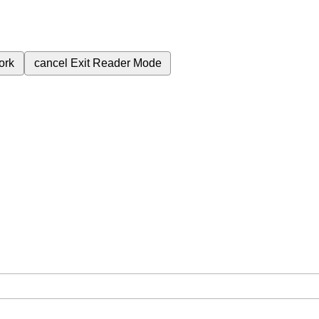
ork
cancel
Exit Reader Mode