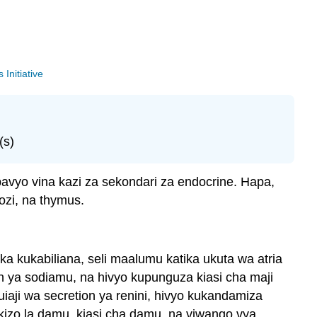
Initiative
(s)
bavyo vina kazi za sekondari za endocrine. Hapa,
ozi, na thymus.
a kukabiliana, seli maalumu katika ukuta wa atria
on ya sodiamu, na hivyo kupunguza kiasi cha maji
iaji wa secretion ya renini, hivyo kukandamiza
kizo la damu, kiasi cha damu, na viwango vya