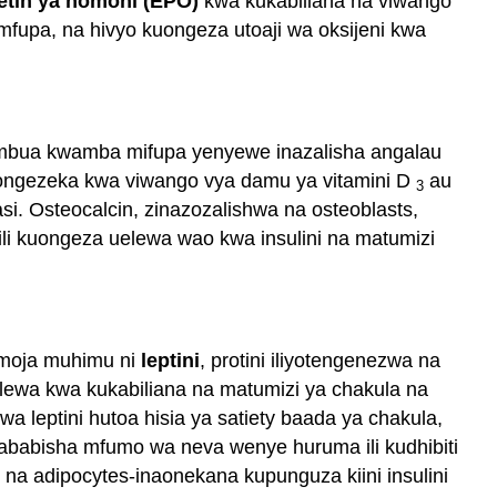
etin ya homoni (EPO)
kwa kukabiliana na viwango
mfupa, na hivyo kuongeza utoaji wa oksijeni kwa
tambua kwamba mifupa yenyewe inazalisha angalau
 kuongezeka kwa viwango vya damu ya vitamini D
au
3
si. Osteocalcin, zinazozalishwa na osteoblasts,
 ili kuongeza uelewa wao kwa insulini na matumizi
 mmoja muhimu ni
leptini
, protini iliyotengenezwa na
lewa kwa kukabiliana na matumizi ya chakula na
 leptini hutoa hisia ya satiety baada ya chakula,
ababisha mfumo wa neva wenye huruma ili kudhibiti
na adipocytes-inaonekana kupunguza kiini insulini