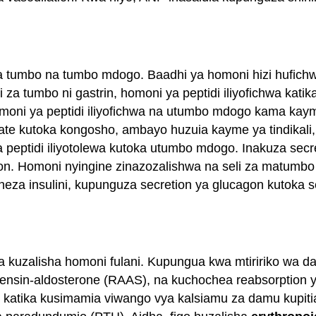
 ya tumbo na tumbo mdogo. Baadhi ya homoni hizi hufich
li za tumbo ni gastrin, homoni ya peptidi iliyofichwa ka
 homoni ya peptidi iliyofichwa na utumbo mdogo kama kay
e kutoka kongosho, ambayo huzuia kayme ya tindikali, na
a peptidi iliyotolewa kutoka utumbo mdogo. Inakuza sec
n. Homoni nyingine zinazozalishwa na seli za matumbo 
eza insulini, kupunguza secretion ya glucagon kutoka se
a na kuzalisha homoni fulani. Kupungua kwa mtiririko w
nsin-aldosterone (RAAS), na kuchochea reabsorption y
katika kusimamia viwango vya kalsiamu za damu kupitia u