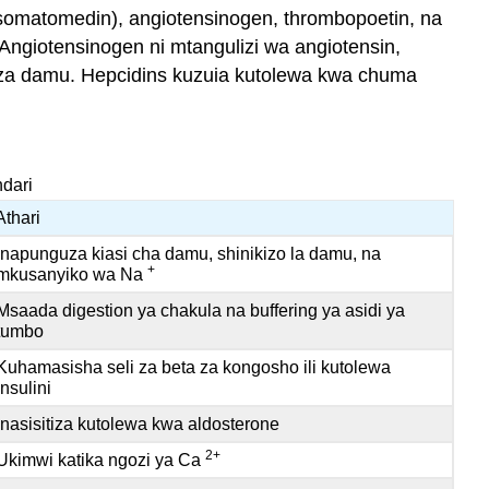
(somatomedin), angiotensinogen, thrombopoetin, na
 Angiotensinogen ni mtangulizi wa angiotensin,
i za damu. Hepcidins kuzuia kutolewa kwa chuma
ndari
Athari
Inapunguza kiasi cha damu, shinikizo la damu, na
+
mkusanyiko wa Na
Msaada digestion ya chakula na buffering ya asidi ya
tumbo
Kuhamasisha seli za beta za kongosho ili kutolewa
insulini
Inasisitiza kutolewa kwa aldosterone
2+
Ukimwi katika ngozi ya Ca