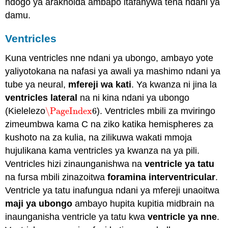
ndogo ya araknoida ambapo itafanywa tena ndani ya
damu.
Ventricles
Kuna ventricles nne ndani ya ubongo, ambayo yote
yaliyotokana na nafasi ya awali ya mashimo ndani ya
tube ya neural,
mfereji wa kati
. Ya kwanza ni jina la
ventricles lateral
na ni kina ndani ya ubongo
(Kielelezo
\PageIndex
6
). Ventricles mbili za mviringo
\PageIndex
6
zimeumbwa kama C na ziko katika hemispheres za
kushoto na za kulia, na zilikuwa wakati mmoja
hujulikana kama ventricles ya kwanza na ya pili.
Ventricles hizi zinaunganishwa na
ventricle ya tatu
na fursa mbili zinazoitwa
foramina interventricular
.
Ventricle ya tatu inafungua ndani ya mfereji unaoitwa
maji ya ubongo
ambayo hupita kupitia midbrain na
inaunganisha ventricle ya tatu kwa
ventricle ya nne
.