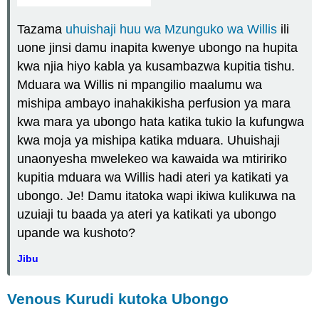
Tazama
uhuishaji huu wa Mzunguko wa Willis
ili
uone jinsi damu inapita kwenye ubongo na hupita
kwa njia hiyo kabla ya kusambazwa kupitia tishu.
Mduara wa Willis ni mpangilio maalumu wa
mishipa ambayo inahakikisha perfusion ya mara
kwa mara ya ubongo hata katika tukio la kufungwa
kwa moja ya mishipa katika mduara. Uhuishaji
unaonyesha mwelekeo wa kawaida wa mtiririko
kupitia mduara wa Willis hadi ateri ya katikati ya
ubongo. Je! Damu itatoka wapi ikiwa kulikuwa na
uzuiaji tu baada ya ateri ya katikati ya ubongo
upande wa kushoto?
Jibu
Venous Kurudi kutoka Ubongo