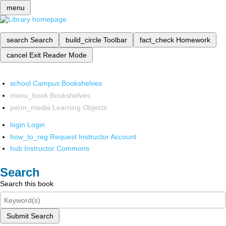
menu
search
Search
build_circle
Toolbar
fact_check
Homework
cancel
Exit Reader Mode
school
Campus Bookshelves
menu_book
Bookshelves
perm_media
Learning Objects
login
Login
how_to_reg
Request Instructor Account
hub
Instructor Commons
Search
Search this book
Submit Search