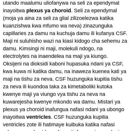
utando maalumu uliofanywa na seli za ependymal
inayoitwa
plexus ya choroid
. Seli za ependymal
(moja ya aina za seli za glial zilizoelezwa katika
kuanzishwa kwa mfumo wa neva) zinazunguka
capillaries za damu na kuchuja damu ili kufanya CSF.
Maji ni suluhisho wazi na kiasi kidogo cha sehemu za
damu. Kimsingi ni maji, molekuli ndogo, na
electrolytes na inaendelea na maji ya kiungo.
Oksijeni na dioksidi kaboni hupasuka ndani ya CSF,
kwa kuwa ni katika damu, na inaweza kuenea kati ya
maji na tishu za neva. CSF huzunguka kupitia tishu
za neva ili kuondoa taka za kimetaboliki kutoka
kwenye maji ya viungo vya tishu za neva na
kuwarejesha kwenye mkondo wa damu. Mistari ya
plexus ya choroid inafungua nafasi ndani ya ubongo
inayoitwa
ventricles
. CSF huzunguka kupitia
ventricles zote ili hatimaye kuibuka katika nafasi