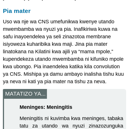
Pia mater
Uso wa nje wa CNS umefunikwa kwenye utando
mwembamba wa nyuzi ya pia. Inafikiriwa kuwa na
safu inayoendelea ya seli zinazotoa membrane
isiyoweza kuharibika kwa maji. Jina pia mater
linatokana na Kilatini kwa ajili ya “mama mpole,”
kupendekeza utando mwembamba ni kifuniko mpole
kwa ubongo. Pia inaendelea katika kila convolution
ya CNS. Mishipa ya damu ambayo inalisha tishu kuu
ya neva ni kati ya pia mater na tishu za neva.
MATATIZO YA...
Meninges: Meningitis
Meningitis ni kuvimba kwa meninges, tabaka
tatu za utando wa nyuzi zinazozunguka