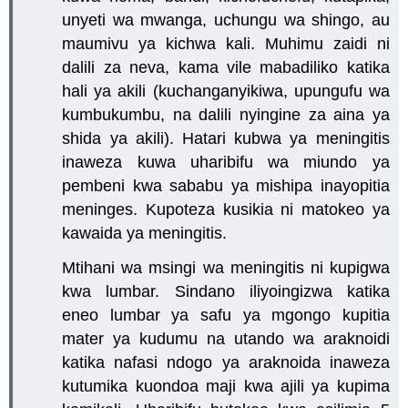
unyeti wa mwanga, uchungu wa shingo, au
maumivu ya kichwa kali. Muhimu zaidi ni
dalili za neva, kama vile mabadiliko katika
hali ya akili (kuchanganyikiwa, upungufu wa
kumbukumbu, na dalili nyingine za aina ya
shida ya akili). Hatari kubwa ya meningitis
inaweza kuwa uharibifu wa miundo ya
pembeni kwa sababu ya mishipa inayopitia
meninges. Kupoteza kusikia ni matokeo ya
kawaida ya meningitis.
Mtihani wa msingi wa meningitis ni kupigwa
kwa lumbar. Sindano iliyoingizwa katika
eneo lumbar ya safu ya mgongo kupitia
mater ya kudumu na utando wa araknoidi
katika nafasi ndogo ya araknoida inaweza
kutumika kuondoa maji kwa ajili ya kupima