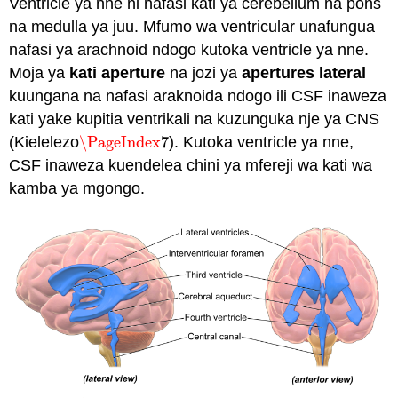
Ventricle ya nne ni nafasi kati ya cerebellum na pons
na medulla ya juu. Mfumo wa ventricular unafungua
nafasi ya arachnoid ndogo kutoka ventricle ya nne.
Moja ya
kati aperture
na jozi ya
apertures lateral
kuungana na nafasi araknoida ndogo ili CSF inaweza
kati yake kupitia ventrikali na kuzunguka nje ya CNS
(Kielelezo
\PageIndex
7
). Kutoka ventricle ya nne,
\PageIndex
7
CSF inaweza kuendelea chini ya mfereji wa kati wa
kamba ya mgongo.