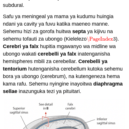
subdural.
Safu ya meningeal ya mama ya kudumu huingia
ndani ya cavity ya fuvu katika maeneo manne.
Sehemu hizi za gorofa huitwa
septa
ya kijivu na
sehemu tofauti za ubongo (Kielelezo
\PageIndex
3
).
\PageIndex
3
Cerebri ya falx
hupitia mgawanyo wa midline wa
ubongo wakati
cerebelli ya falx
inatenganisha
hemispheres mbili za cerebellar.
Cerebelli ya
tentorium
hutenganisha cerebellum kutoka sehemu
bora ya ubongo (cerebrum), na kutengeneza hema
kama rafu. Sehemu nyingine inayoitwa
diaphragma
sellae
inazunguka tezi ya pituitari.