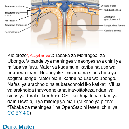
\PageIndex
2
Kielelezo
: Tabaka za Meningeal za
\PageIndex
2
Ubongo. Vipande vya meninges vinaonyeshwa chini ya
mifupa ya fuvu. Mater ya kudumu ni karibu na uso wa
ndani wa crani. Ndani yake, mishipa na sinus bora ya
sagittal uongo. Mater pia ni karibu na uso wa ubongo.
Nafasi ya arachnoid na subarachnoid iko katikati. Villus
ya araknoida inavyoonekana inayojitokeza ndani ya
sinus ya dural ili kuruhusu CSF kuchuja tena ndani ya
damu kwa ajili ya mifereji ya maji. (Mikopo ya picha:
“Tabaka za meningeal” na OpenStax ni leseni chini ya
CC BY 4.0
)
Dura Mater