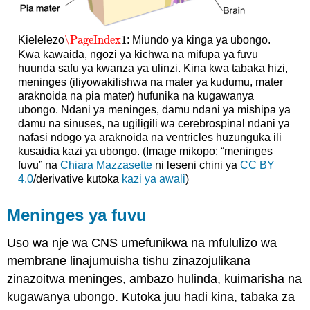
\PageIndex
1
Kielelezo
: Miundo ya kinga ya ubongo.
\PageIndex
1
Kwa kawaida, ngozi ya kichwa na mifupa ya fuvu
huunda safu ya kwanza ya ulinzi. Kina kwa tabaka hizi,
meninges (iliyowakilishwa na mater ya kudumu, mater
araknoida na pia mater) hufunika na kugawanya
ubongo. Ndani ya meninges, damu ndani ya mishipa ya
damu na sinuses, na ugiligili wa cerebrospinal ndani ya
nafasi ndogo ya araknoida na ventricles huzunguka ili
kusaidia kazi ya ubongo. (Image mikopo: “meninges
fuvu” na
Chiara Mazzasette
ni leseni chini ya
CC BY
4.0
/derivative kutoka
kazi ya awali
)
Meninges ya fuvu
Uso wa nje wa CNS umefunikwa na mfululizo wa
membrane linajumuisha tishu zinazojulikana
zinazoitwa meninges, ambazo hulinda, kuimarisha na
kugawanya ubongo. Kutoka juu hadi kina, tabaka za