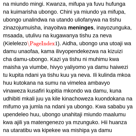
na miundo mingi. Kwanza, mifupa ya fuvu hufunga
na kuimarisha ubongo. Chini ya miundo ya mifupa,
ubongo unalindwa na utando uliofanywa na tishu
zinazojumuisha, inayoitwa
meninges
, inayozunguka,
msaada, utulivu na kugawanya tishu za neva
(Kielelezo
\PageIndex
1
). Aidha, ubongo una utoaji wa
\PageIndex
1
damu unaofaa, kama ilivyopendekezwa na kizuizi
cha damu-ubongo. Kazi ya tishu ni muhimu kwa
maisha ya viumbe, hivyo yaliyomo ya damu haiwezi
tu kupita ndani ya tishu kuu ya neva. Ili kulinda mkoa
huu kutokana na sumu na vimelea ambavyo
vinaweza kusafiri kupitia mkondo wa damu, kuna
udhibiti mkali juu ya kile kinachoweza kuondokana na
mifumo ya jumla na ndani ya ubongo. Kwa sababu ya
upendeleo huu, ubongo unahitaji miundo maalumu
kwa ajili ya matengenezo ya mzunguko. Hii huanza
na utaratibu wa kipekee wa mishipa ya damu