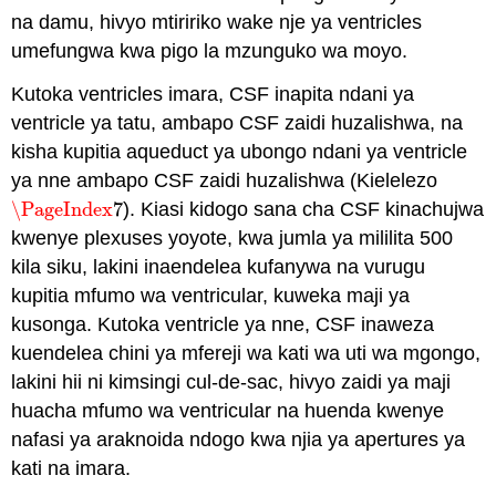
na damu, hivyo mtiririko wake nje ya ventricles
umefungwa kwa pigo la mzunguko wa moyo.
Kutoka ventricles imara, CSF inapita ndani ya
ventricle ya tatu, ambapo CSF zaidi huzalishwa, na
kisha kupitia aqueduct ya ubongo ndani ya ventricle
ya nne ambapo CSF zaidi huzalishwa (Kielelezo
\PageIndex
7
). Kiasi kidogo sana cha CSF kinachujwa
\PageIndex
7
kwenye plexuses yoyote, kwa jumla ya mililita 500
kila siku, lakini inaendelea kufanywa na vurugu
kupitia mfumo wa ventricular, kuweka maji ya
kusonga. Kutoka ventricle ya nne, CSF inaweza
kuendelea chini ya mfereji wa kati wa uti wa mgongo,
lakini hii ni kimsingi cul-de-sac, hivyo zaidi ya maji
huacha mfumo wa ventricular na huenda kwenye
nafasi ya araknoida ndogo kwa njia ya apertures ya
kati na imara.