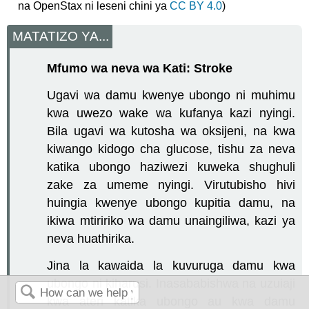
na OpenStax ni leseni chini ya
CC BY 4.0
)
MATATIZO YA...
Mfumo wa neva wa Kati: Stroke
Ugavi wa damu kwenye ubongo ni muhimu
kwa uwezo wake wa kufanya kazi nyingi.
Bila ugavi wa kutosha wa oksijeni, na kwa
kiwango kidogo cha glucose, tishu za neva
katika ubongo haziwezi kuweka shughuli
zake za umeme nyingi. Virutubisho hivi
huingia kwenye ubongo kupitia damu, na
ikiwa mtiririko wa damu unaingiliwa, kazi ya
neva huathirika.
Jina la kawaida la kuvuruga damu kwa
ubongo ni kiharusi. Inasababishwa na uzuiaji
kwa ateri katika ubongo au kwa damu