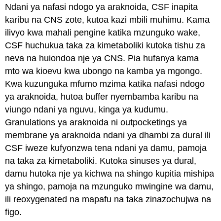
Ndani ya nafasi ndogo ya araknoida, CSF inapita
karibu na CNS zote, kutoa kazi mbili muhimu. Kama
ilivyo kwa mahali pengine katika mzunguko wake,
CSF huchukua taka za kimetaboliki kutoka tishu za
neva na huiondoa nje ya CNS. Pia hufanya kama
mto wa kioevu kwa ubongo na kamba ya mgongo.
Kwa kuzunguka mfumo mzima katika nafasi ndogo
ya araknoida, hutoa buffer nyembamba karibu na
viungo ndani ya nguvu, kinga ya kudumu.
Granulations ya araknoida ni outpocketings ya
membrane ya araknoida ndani ya dhambi za dural ili
CSF iweze kufyonzwa tena ndani ya damu, pamoja
na taka za kimetaboliki. Kutoka sinuses ya dural,
damu hutoka nje ya kichwa na shingo kupitia mishipa
ya shingo, pamoja na mzunguko mwingine wa damu,
ili reoxygenated na mapafu na taka zinazochujwa na
figo.