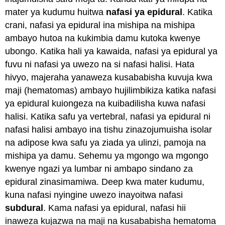
mater ya kudumu huitwa
nafasi ya epidural
. Katika
crani, nafasi ya epidural ina mishipa na mishipa
ambayo hutoa na kukimbia damu kutoka kwenye
ubongo. Katika hali ya kawaida, nafasi ya epidural ya
fuvu ni nafasi ya uwezo na si nafasi halisi. Hata
hivyo, majeraha yanaweza kusababisha kuvuja kwa
maji (hematomas) ambayo hujilimbikiza katika nafasi
ya epidural kuiongeza na kuibadilisha kuwa nafasi
halisi. Katika safu ya vertebral, nafasi ya epidural ni
nafasi halisi ambayo ina tishu zinazojumuisha isolar
na adipose kwa safu ya ziada ya ulinzi, pamoja na
mishipa ya damu. Sehemu ya mgongo wa mgongo
kwenye ngazi ya lumbar ni ambapo sindano za
epidural zinasimamiwa. Deep kwa mater kudumu,
kuna nafasi nyingine uwezo inayoitwa nafasi
subdural
. Kama nafasi ya epidural, nafasi hii
inaweza kujazwa na maji na kusababisha hematoma