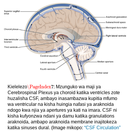
\PageIndex
7
Kielelezo
: Mzunguko wa maji ya
\PageIndex
7
Cerebrospinal Plexus ya choroid katika ventricles zote
huzalisha CSF, ambayo inasambazwa kupitia mfumo
wa ventricular na kisha huingia nafasi ya araknoida
ndogo kwa njia ya apertures ya kati na imara. CSF ni
kisha kufyonzwa ndani ya damu katika granulations
araknoida, ambapo araknoida membrane inajitokeza
katika sinuses dural. (Image mikopo:
“CSF Circulation”