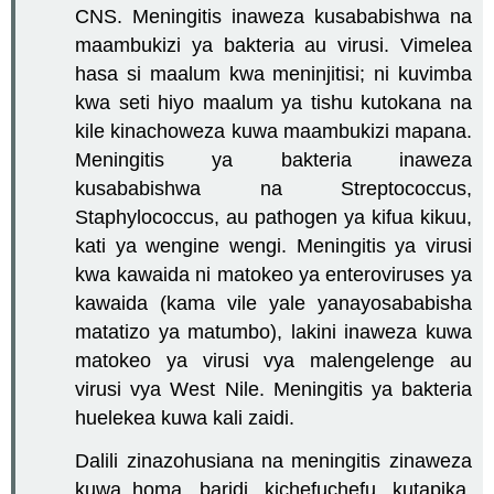
CNS. Meningitis inaweza kusababishwa na
maambukizi ya bakteria au virusi. Vimelea
hasa si maalum kwa meninjitisi; ni kuvimba
kwa seti hiyo maalum ya tishu kutokana na
kile kinachoweza kuwa maambukizi mapana.
Meningitis ya bakteria inaweza
kusababishwa na Streptococcus,
Staphylococcus, au pathogen ya kifua kikuu,
kati ya wengine wengi. Meningitis ya virusi
kwa kawaida ni matokeo ya enteroviruses ya
kawaida (kama vile yale yanayosababisha
matatizo ya matumbo), lakini inaweza kuwa
matokeo ya virusi vya malengelenge au
virusi vya West Nile. Meningitis ya bakteria
huelekea kuwa kali zaidi.
Dalili zinazohusiana na meningitis zinaweza
kuwa homa, baridi, kichefuchefu, kutapika,