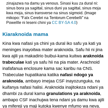
zinajazwa na damu ya venous. Sinasi kuu za dural ni:
sinus bora ya sagittal, sinus duni ya sagittal, sinus moja
kwa moja, sinus transverse na sinus sigmoid. (Image
mikopo: “Falx Cerebri na Tentorum Cerebelli” na
Powellle ni leseni chini ya
CC BY-SA 4.0
)
Kiaraknoida mama
Kina kwa nafasi ya chini ya dural iko safu ya kati ya
meninges inayoitwa mater araknoida. Safu hii ni jina
kwa ajili ya makadirio buibui-kama kuitwa
araknoida
trabeculae
kati ya safu hii na pia mater. Arachnoid
inafafanua enclosure kama sac karibu na CNS.
Trabeculae hupatikana katika
nafasi ndogo ya
araknoida
, ambayo imejaa CSF inayozunguka, na
kuifanya nafasi halisi. Araknoida inajitokeza ndani ya
dhambi za dural kama
granulations ya araknoida
,
ambapo CSF inachujwa tena ndani ya damu kwa ajili
ya mifereji ya maji kutoka kwenye mfumo wa neva.