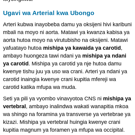
Ugavi wa Arterial kwa Ubongo
Arteri kubwa inayobeba damu ya oksijeni hivi karibuni
mbali na moyo ni aorta. Matawi ya kwanza kabisa ya
aorta hutoa moyo na virutubisho na oksijeni. Matawi
yafuatayo hutoa
mishipa ya kawaida ya carotid
,
ambayo huongeza tawi ndani ya
mishipa ya ndani
ya carotid
. Mishipa ya carotid ya nje hutoa damu
kwenye tishu juu ya uso wa crani. Arteri ya ndani ya
carotid inaingia kwenye crani kupitia mfereji wa
carotid katika mfupa wa muda.
Seti ya pili ya vyombo vinavyotoa CNS ni
mishipa ya
vertebral
, ambayo inalindwa wakati wanapitia mkoa
wa shingo na foramina ya transverse ya vertebrae ya
kizazi. Mishipa ya vertebral huingia kwenye crani
kupitia magnum ya foramen ya mfupa wa occipital.