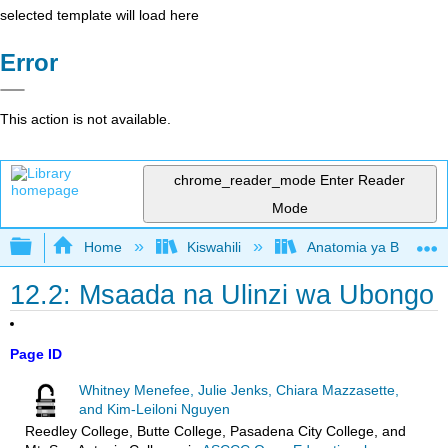
selected template will load here
Error
This action is not available.
chrome_reader_mode
Enter Reader
Mode
Expand/collapse global hierarchy
Home
Kiswahili
Anatomia ya Binadam
12.2: Msaada na Ulinzi wa Ubongo
Page ID
Whitney Menefee, Julie Jenks, Chiara Mazzasette,
and Kim-Leiloni Nguyen
Reedley College, Butte College, Pasadena City College, and