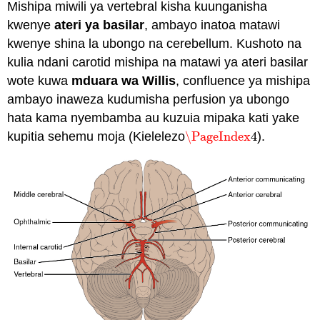
Mishipa miwili ya vertebral kisha kuunganisha
kwenye
ateri ya basilar
, ambayo inatoa matawi
kwenye shina la ubongo na cerebellum. Kushoto na
kulia ndani carotid mishipa na matawi ya ateri basilar
wote kuwa
mduara wa Willis
, confluence ya mishipa
ambayo inaweza kudumisha perfusion ya ubongo
hata kama nyembamba au kuzuia mipaka kati yake
kupitia sehemu moja (Kielelezo
\PageIndex
4
).
\PageIndex
4