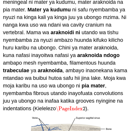
meningeal ni mater ya kudumu, mater araknoida na
pia mater.
Mater ya kudumu
ni safu nyembamba ya
nyuzi na kinga kali ya kinga juu ya ubongo mzima. Ni
nanga kwa uso wa ndani wa cavity cranium na
vertebral. Mama wa
araknoidi ni
utando wa tishu
nyembamba za nyuzi ambazo huunda kifuko kilicho
huru karibu na ubongo. Chini ya mater araknoida,
kuna nafasi inayoitwa nafasi ya
araknoida ndogo
ambapo mesh nyembamba, filamentous huunda
trabeculae
ya
araknoida
, ambayo inaonekana kama
mtandao wa buibui hutoa safu hii jina lake. Moja kwa
moja karibu na uso wa ubongo ni
pia mater
,
nyembamba fibrous utando inayofuata convolutions
juu ya ubongo na inafaa katika grooves nyingine na
indentations (Kielelezo
\PageIndex
2
).
\PageIndex
2