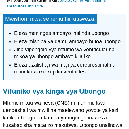
Mt. San Antonio College
via
ASCCC Open Educational
Resources Initiative
Mwishoni mwa sehemu hii, utaweza:
Eleza meninges ambayo inalinda ubongo
Eleza mishipa ya damu ambayo hutoa ubongo
Jina vipengele vya mfumo wa ventricular na
mikoa ya ubongo ambayo kila iko
Eleza uzalishaji wa maji ya cerebrospinal na
mtiririko wake kupitia ventricles
Vifuniko vya kinga vya Ubongo
Mfumo mkuu wa neva (CNS) ni muhimu kwa
uendeshaji wa mwili na maelewano yoyote ya kazi
katika ubongo na kamba ya mgongo inaweza
kusababisha matatizo makubwa. Ubongo unalindwa