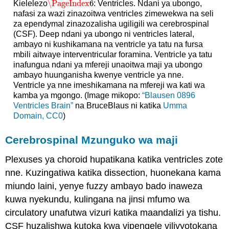
\PageIndex
6
Kielelezo
: Ventricles. Ndani ya ubongo,
\PageIndex
6
nafasi za wazi zinazoitwa ventricles zimewekwa na seli
za ependymal zinazozalisha ugiligili wa cerebrospinal
(CSF). Deep ndani ya ubongo ni ventricles lateral,
ambayo ni kushikamana na ventricle ya tatu na fursa
mbili aitwaye interventricular foramina. Ventricle ya tatu
inafungua ndani ya mfereji unaoitwa maji ya ubongo
ambayo huunganisha kwenye ventricle ya nne.
Ventricle ya nne imeshikamana na mfereji wa kati wa
kamba ya mgongo. (Image mikopo:
“Blausen 0896
Ventricles Brain”
na BruceBlaus ni katika
Umma
Domain, CC0
)
Cerebrospinal Mzunguko wa maji
Plexuses ya choroid hupatikana katika ventricles zote
nne. Kuzingatiwa katika dissection, huonekana kama
miundo laini, yenye fuzzy ambayo bado inaweza
kuwa nyekundu, kulingana na jinsi mfumo wa
circulatory unafutwa vizuri katika maandalizi ya tishu.
CSF huzalishwa kutoka kwa vipengele vilivyotokana