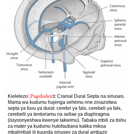
\PageIndex
3
Kielelezo
: Cranial Dural Septa na sinuses.
\PageIndex
3
Mama wa kudumu hujenga sehemu nne zinazoitwa
septa ya fuvu ya dural: cerebri ya falx, cerebeli ya falx,
cerebelli ya tentoriamu na sellae ya diaphragma
(isiyoonyeshwa kwenye takwimu). Tabaka mbili za tishu
za mater ya kudumu hutofautiana katika mikoa
mbalimbali ili kuunda sinuses za dural ambazo