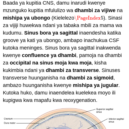
Baada ya kupitia CNS, damu inarudi kwenye
mzunguko kupitia mfululizo wa
dhambi za vijiwe
na
mishipa ya ubongo
(Kielelezo
\PageIndex
5
). Sinasi
\PageIndex
5
za vijiji huwekwa ndani ya tabaka mbili za mama wa
kudumu.
Sinus bora ya sagittal
inaendesha katika
groove ya kati ya ubongo, ambapo inachukua CSF
kutoka meninges. Sinus bora ya sagittal inakwenda
kwenye
confluence ya dhambi
, pamoja na dhambi
za
occipital na sinus
moja kwa moja
, kisha
kukimbia ndani ya
dhambi za transverse
. Sinuses
transverse huunganisha na
dhambi za sigmoid
,
ambazo huunganisha kwenye
mishipa ya jugular
.
Kutoka huko, damu inaendelea kuelekea moyo ili
kupigwa kwa mapafu kwa reoxygenation.