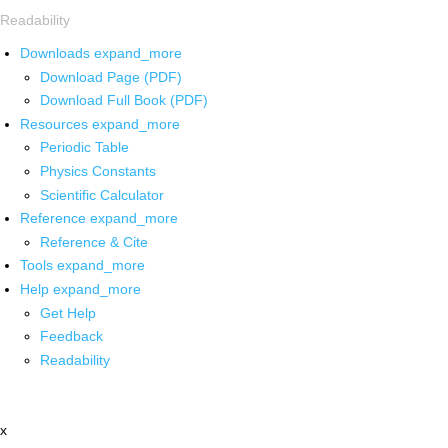
Readability
Downloads
expand_more
Download Page (PDF)
Download Full Book (PDF)
Resources
expand_more
Periodic Table
Physics Constants
Scientific Calculator
Reference
expand_more
Reference & Cite
Tools
expand_more
Help
expand_more
Get Help
Feedback
Readability
x