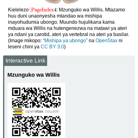
\PageIndex
4
Kielelezo
: Mzunguko wa Willis. Mtazamo
\PageIndex
4
huu duni unaonyesha mtandao wa mishipa
inayohudumia ubongo. Muundo hujulikana kama
mduara wa Willis na hutengenezwa na matawi ya ateri
ya ndani ya carotid, ateri ya vertebral na ateri ya basilar.
(Image mikopo:
“Mishipa ya ubongo”
na
OpenStax
ni
leseni chini ya
CC BY 3.0
)
Interactive Link
Mzunguko wa Willis