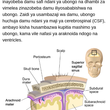
inayobeba damu safi ndani ya ubongo na dhambi za
vimelea zinazobeba damu iliyosababishwa na
ubongo. Zaidi ya usambazaji wa damu, ubongo
huchuja damu ndani ya maji ya cerebrospinal (CSF),
ambayo kisha husambazwa kupitia mashimo ya
ubongo, kama vile nafasi ya araknoida ndogo na
ventricles.