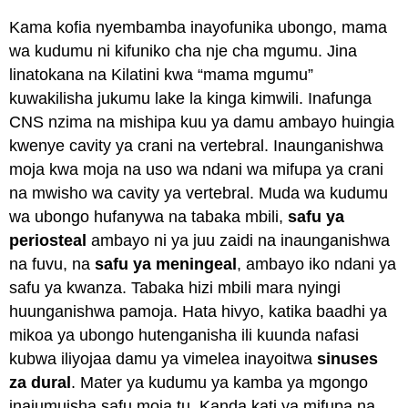
Kama kofia nyembamba inayofunika ubongo, mama
wa kudumu ni kifuniko cha nje cha mgumu. Jina
linatokana na Kilatini kwa “mama mgumu”
kuwakilisha jukumu lake la kinga kimwili. Inafunga
CNS nzima na mishipa kuu ya damu ambayo huingia
kwenye cavity ya crani na vertebral. Inaunganishwa
moja kwa moja na uso wa ndani wa mifupa ya crani
na mwisho wa cavity ya vertebral. Muda wa kudumu
wa ubongo hufanywa na tabaka mbili,
safu ya
periosteal
ambayo ni ya juu zaidi na inaunganishwa
na fuvu, na
safu ya meningeal
, ambayo iko ndani ya
safu ya kwanza. Tabaka hizi mbili mara nyingi
huunganishwa pamoja. Hata hivyo, katika baadhi ya
mikoa ya ubongo hutenganisha ili kuunda nafasi
kubwa iliyojaa damu ya vimelea inayoitwa
sinuses
za dural
. Mater ya kudumu ya kamba ya mgongo
inajumuisha safu moja tu. Kanda kati ya mifupa na