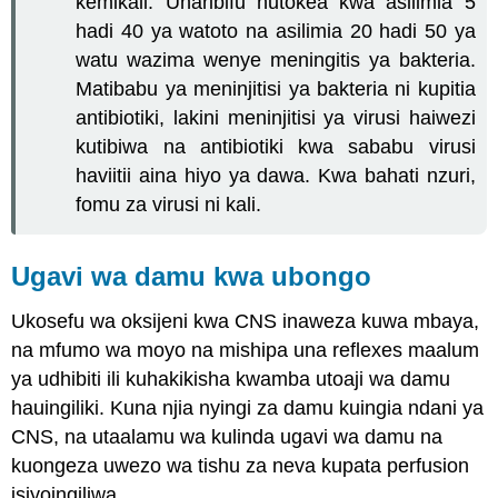
kemikali. Uharibifu hutokea kwa asilimia 5
hadi 40 ya watoto na asilimia 20 hadi 50 ya
watu wazima wenye meningitis ya bakteria.
Matibabu ya meninjitisi ya bakteria ni kupitia
antibiotiki, lakini meninjitisi ya virusi haiwezi
kutibiwa na antibiotiki kwa sababu virusi
haviitii aina hiyo ya dawa. Kwa bahati nzuri,
fomu za virusi ni kali.
Ugavi wa damu kwa ubongo
Ukosefu wa oksijeni kwa CNS inaweza kuwa mbaya,
na mfumo wa moyo na mishipa una reflexes maalum
ya udhibiti ili kuhakikisha kwamba utoaji wa damu
hauingiliki. Kuna njia nyingi za damu kuingia ndani ya
CNS, na utaalamu wa kulinda ugavi wa damu na
kuongeza uwezo wa tishu za neva kupata perfusion
isiyoingiliwa.