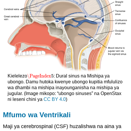
\PageIndex
5
Kielelezo
: Dural sinus na Mishipa ya
\PageIndex
5
ubongo. Damu hutoka kwenye ubongo kupitia mfululizo
wa dhambi na mishipa inayounganisha na mishipa ya
jugular. (Image mikopo: “ubongo sinuses” na OpenStax
ni leseni chini ya
CC BY 4.0
)
Mfumo wa Ventrikali
Maji ya cerebrospinal (CSF) huzalishwa na aina ya