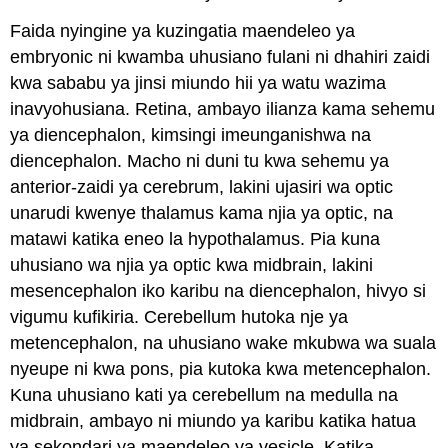
Faida nyingine ya kuzingatia maendeleo ya
embryonic ni kwamba uhusiano fulani ni dhahiri zaidi
kwa sababu ya jinsi miundo hii ya watu wazima
inavyohusiana. Retina, ambayo ilianza kama sehemu
ya diencephalon, kimsingi imeunganishwa na
diencephalon. Macho ni duni tu kwa sehemu ya
anterior-zaidi ya cerebrum, lakini ujasiri wa optic
unarudi kwenye thalamus kama njia ya optic, na
matawi katika eneo la hypothalamus. Pia kuna
uhusiano wa njia ya optic kwa midbrain, lakini
mesencephalon iko karibu na diencephalon, hivyo si
vigumu kufikiria. Cerebellum hutoka nje ya
metencephalon, na uhusiano wake mkubwa wa suala
nyeupe ni kwa pons, pia kutoka kwa metencephalon.
Kuna uhusiano kati ya cerebellum na medulla na
midbrain, ambayo ni miundo ya karibu katika hatua
ya sekondari ya maendeleo ya vesicle. Katika