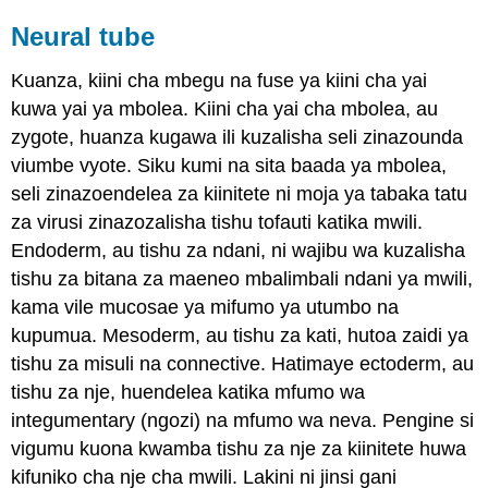
Neural tube
Kuanza, kiini cha mbegu na fuse ya kiini cha yai
kuwa yai ya mbolea. Kiini cha yai cha mbolea, au
zygote, huanza kugawa ili kuzalisha seli zinazounda
viumbe vyote. Siku kumi na sita baada ya mbolea,
seli zinazoendelea za kiinitete ni moja ya tabaka tatu
za virusi zinazozalisha tishu tofauti katika mwili.
Endoderm, au tishu za ndani, ni wajibu wa kuzalisha
tishu za bitana za maeneo mbalimbali ndani ya mwili,
kama vile mucosae ya mifumo ya utumbo na
kupumua. Mesoderm, au tishu za kati, hutoa zaidi ya
tishu za misuli na connective. Hatimaye ectoderm, au
tishu za nje, huendelea katika mfumo wa
integumentary (ngozi) na mfumo wa neva. Pengine si
vigumu kuona kwamba tishu za nje za kiinitete huwa
kifuniko cha nje cha mwili. Lakini ni jinsi gani