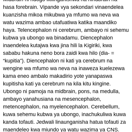
hasa forebrain. Vipande vya sekondari vinaendelea
kuanzisha mikoa mikubwa ya mfumo wa neva wa
watu wazima ambao utafuatiwa katika maandiko
haya. Telencephalon ni cerebrum, ambayo ni sehemu
kubwa ya ubongo wa binadamu. Diencephalon
inaendelea kutajwa kwa jina hili la Kigiriki, kwa
sababu hakuna neno bora zaidi kwa hilo (dia- =
“kupitia”). Diencephalon ni kati ya cerebrum na
wengine wa mfumo wa neva na inaweza kuelezewa
kama eneo ambalo makadirio yote yanapaswa
kupitisha kati ya cerebrum na kila kitu kingine.
Ubongo ni pamoja na midbrain, pons, na medulla,
ambayo yanahusiana na mesencephalon,
metencephalon, na myelencephalon. Cerebellum,
kuwa sehemu kubwa ya ubongo, inachukuliwa kuwa
kanda tofauti. Jedwali linaunganisha hatua tofauti za
maendeleo kwa miundo ya watu wazima ya CNS.