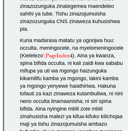
zinazozunguka zinategemea maendeleo
sahihi ya tube. Tishu zinazojumuisha
zinazozunguka CNS zinaweza kuhusishwa
pia.
Kuna madarasa matatu ya ugonjwa huu:
occulta, meningocele, na myelomeningocele
(Kielelezo
\PageIndex
4
). Aina ya kwanza,
\PageIndex
4
spina bifida occulta, ni kali zaidi kwa sababu
mifupa ya uti wa mgongo haizunguka
kikamilifu kamba ya mgongo, lakini kamba
ya mgongo yenyewe haiathiriwa. Hakuna
tofauti za kazi zinaweza kutambuliwa, ni nini
neno occulta linamaanisha; ni siri spina
bifida. Aina nyingine mbili zote mbili
zinahusisha malezi ya kifua-kifuko kilichojaa
maji ya tishu zinazojumuisha ambazo