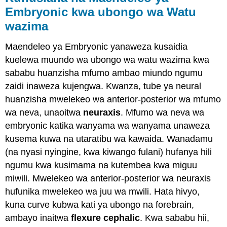
Embryonic kwa ubongo wa Watu
wazima
Maendeleo ya Embryonic yanaweza kusaidia
kuelewa muundo wa ubongo wa watu wazima kwa
sababu huanzisha mfumo ambao miundo ngumu
zaidi inaweza kujengwa. Kwanza, tube ya neural
huanzisha mwelekeo wa anterior-posterior wa mfumo
wa neva, unaoitwa
neuraxis
. Mfumo wa neva wa
embryonic katika wanyama wa wanyama unaweza
kusema kuwa na utaratibu wa kawaida. Wanadamu
(na nyasi nyingine, kwa kiwango fulani) hufanya hili
ngumu kwa kusimama na kutembea kwa miguu
miwili. Mwelekeo wa anterior-posterior wa neuraxis
hufunika mwelekeo wa juu wa mwili. Hata hivyo,
kuna curve kubwa kati ya ubongo na forebrain,
ambayo inaitwa
flexure cephalic
. Kwa sababu hii,