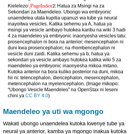
\PageIndex
2
Kielelezo
: Hatua za Msingi na za
\PageIndex
2
Sekondari za Maendeleo. Ubongo wa embryonic
unaendelea utata kupitia upanuzi wa tube ya neural
inayoitwa vesicles. Katika sehemu ya A, hatua ya
msingi ya vesicle ambayo hutokea karibu na wiki 3 hadi
4 za maendeleo ya embryonic inaonyesha vesicles tatu:
prosencephalon ni bora na anterior; mesencephalon ni
duni kwa prosencephalon; na rhombencephalon ni
vesicle duni zaidi. Katika sehemu ya b, hatua ya
sekondari ya vesicle ambayo hutokea katika wiki 5 za
maendeleo ya embryonic inaonyesha mikoa mitano.
Kutoka anterior na bora kuliko posterior na duni, mikoa
hii ni: telencephalon, diencephalon, mesencephalon,
metencephalon na myelencephalon. (Image mikopo:
“Ubongo Vesicle Maendeleo” na OpenStax ni leseni
chini ya
CC BY 4.0
)
Maendeleo ya uti wa mgongo
Wakati ubongo unaendelea kutoka kwenye tube ya
neural ya anterior, kamba ya mgongo inakua kutoka