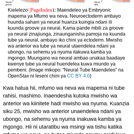
\PageIndex
1
Kielelezo
: Maendeleo ya Embryonic
\PageIndex
1
mapema ya Mfumo wa neva. Neuroectoderm ambayo
huunda sahani ya neural huanza kuingia ndani ili
kuunda groove ya neural. Kama pande mbili za groove
ya neural zinajiunga, zinaunganisha pamoja na kuunda
tube ya neural, ambayo iko chini ya ectoderm. Mwisho
wa anterior wa tube ya neural utaendelea ndani ya
ubongo, na sehemu ya nyuma itakuwa kamba ya
mgongo. Muungano wa neural ambao unakaa baadaye
kwenye tube ya neural huendelea kuwa miundo ya
pembeni. (Image mikopo: “Neural Tube Maendeleo” na
OpenStax ni leseni chini ya
CC BY 4.0
)
Kwa hatua hii, mfumo wa neva wa mapema ni tube
rahisi, mashimo. Inaendesha kutoka mwisho wa
anterior wa kiinitete hadi mwisho wa nyuma. Kuanzia
siku 25, mwisho wa anterior unaendelea ndani ya
ubongo, na sehemu ya nyuma inakuwa kamba ya
mgongo. Hii ni utaratibu wa msingi wa tishu katika