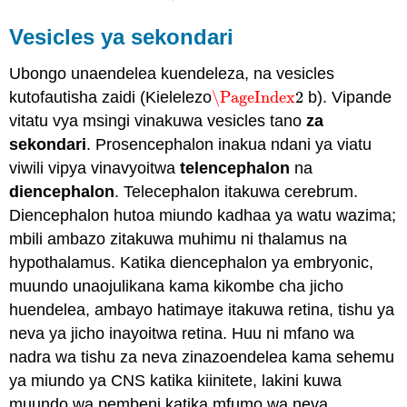
Vesicles ya sekondari
Ubongo unaendelea kuendeleza, na vesicles
kutofautisha zaidi (Kielelezo
\PageIndex
2
b). Vipande
\PageIndex
2
vitatu vya msingi vinakuwa vesicles tano
za
sekondari
. Prosencephalon inakua ndani ya viatu
viwili vipya vinavyoitwa
telencephalon
na
diencephalon
. Telecephalon itakuwa cerebrum.
Diencephalon hutoa miundo kadhaa ya watu wazima;
mbili ambazo zitakuwa muhimu ni thalamus na
hypothalamus. Katika diencephalon ya embryonic,
muundo unaojulikana kama kikombe cha jicho
huendelea, ambayo hatimaye itakuwa retina, tishu ya
neva ya jicho inayoitwa retina. Huu ni mfano wa
nadra wa tishu za neva zinazoendelea kama sehemu
ya miundo ya CNS katika kiinitete, lakini kuwa
muundo wa pembeni katika mfumo wa neva