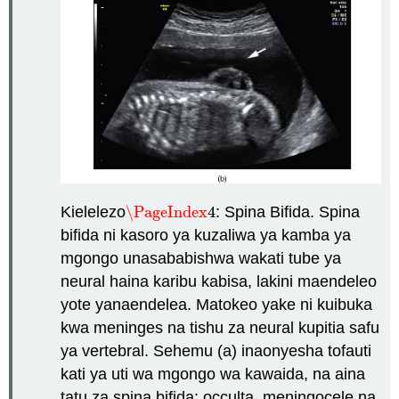
Kielelezo
\PageIndex
4
: Spina Bifida. Spina
\PageIndex
4
bifida ni kasoro ya kuzaliwa ya kamba ya
mgongo unasababishwa wakati tube ya
neural haina karibu kabisa, lakini maendeleo
yote yanaendelea. Matokeo yake ni kuibuka
kwa meninges na tishu za neural kupitia safu
ya vertebral. Sehemu (a) inaonyesha tofauti
kati ya uti wa mgongo wa kawaida, na aina
tatu za spina bifida: occulta, meningocele na