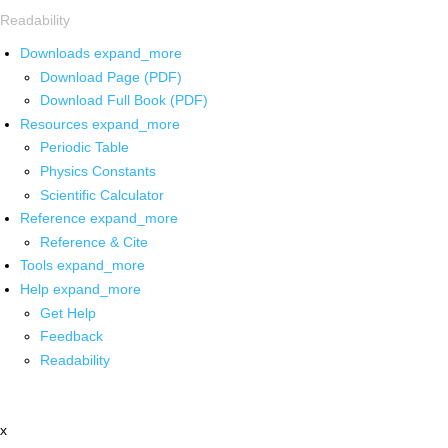
Readability
Downloads
expand_more
Download Page (PDF)
Download Full Book (PDF)
Resources
expand_more
Periodic Table
Physics Constants
Scientific Calculator
Reference
expand_more
Reference & Cite
Tools
expand_more
Help
expand_more
Get Help
Feedback
Readability
x