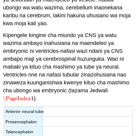
ubongo wa watu wazima, cerebellum inaonekana
karibu na cerebrum, lakini hakuna uhusiano wa moja
kwa moja kati yao.
Kipengele kingine cha miundo ya CNS ya watu
wazima ambayo inahusiana na maendeleo ya
embryonic ni ventricles-nafasi wazi ndani ya CNS
ambapo maji ya cerebrospinal huzunguka. Wao ni
mabaki ya kituo cha mashimo ya tube ya neural.
Ventricles nne na nafasi tubular zinazohusiana nao
zinaweza kuunganishwa kwenye kituo cha mashimo
cha ubongo wa embryonic (tazama Jedwali
\PageIndex
1
).
\PageIndex
1
Anterior neural tube
Prosencephalon
Telencephalon