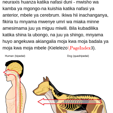
neuraxis huanza katika nafasi duni - mwisho wa
kamba ya mgongo-na kuishia katika nafasi ya
anterior, mbele ya cerebrum. Ikiwa hii inachanganya,
fikiria tu mnyama mwenye umri wa miaka minne
amesimama juu ya miguu miwili. Bila kubadilika
katika shina la ubongo, na juu ya shingo, mnyama
huyo angekuwa akiangalia moja kwa moja badala ya
moja kwa moja mbele (Kielelezo
\PageIndex
3
).
\PageIndex
3