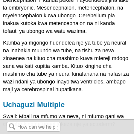
la embryonic. Mesencephalon, metencephalon, na
myelencephalon kuwa ubongo. Cerebellum pia
inakua kutoka kwa metencephalon na ni kanda
tofauti ya ubongo wa watu wazima.
Kamba ya mgongo huendelea nje ya tube ya neural
na inabakia muundo wa tube, na tishu za neva
zinaenea na kituo cha mashimo kuwa mfereji mdogo
sana wa kati kupitia kamba. Kituo kingine cha
mashimo cha tube ya neural kinafanana na nafasi za
wazi ndani ya ubongo inayoitwa ventricles, ambapo
maji ya cerebrospinal hupatikana.
Uchaguzi Multiple
Swali: Mbali na mfumo wa neva, ni mfumo gani wa
chombo kingine unaojitokeza nje ya ectoderm?