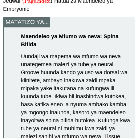
Jedwali
\PageIndex
1
Hatua za Maendeleo ya
\PageIndex
1
Embryonic
MATATIZO YA...
Maendeleo ya Mfumo wa neva: Spina
Bifida
Uundaji wa mapema wa mfumo wa neva
unategemea malezi ya tube ya neural.
Groove huunda kando ya uso wa dorsal wa
kiinitete, ambayo inakuwa zaidi mpaka
mipaka yake itakutana na kufungwa ili
kuunda tube. Ikiwa hii inashindwa kutokea,
hasa katika eneo la nyuma ambako kamba
ya mgongo inaunda, kasoro ya maendeleo
inayoitwa spina bifida hutokea. Kufunga kwa
tube ya neural ni muhimu kwa zaidi ya
malezi sahihi ya mfumo wa neva. Tissue