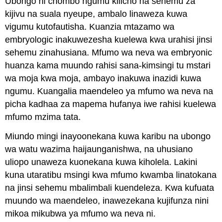
Ubongo ni chombo ngumu kilicho na sehemu za
kijivu na suala nyeupe, ambalo linaweza kuwa
vigumu kutofautisha. Kuanzia mtazamo wa
embryologic inakuwezesha kuelewa kwa urahisi jinsi
sehemu zinahusiana. Mfumo wa neva wa embryonic
huanza kama muundo rahisi sana-kimsingi tu mstari
wa moja kwa moja, ambayo inakuwa inazidi kuwa
ngumu. Kuangalia maendeleo ya mfumo wa neva na
picha kadhaa za mapema hufanya iwe rahisi kuelewa
mfumo mzima tata.
Miundo mingi inayoonekana kuwa karibu na ubongo
wa watu wazima haijaunganishwa, na uhusiano
uliopo unaweza kuonekana kuwa kiholela. Lakini
kuna utaratibu msingi kwa mfumo kwamba linatokana
na jinsi sehemu mbalimbali kuendeleza. Kwa kufuata
muundo wa maendeleo, inawezekana kujifunza nini
mikoa mikubwa ya mfumo wa neva ni.