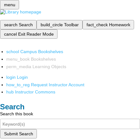
menu
search
Search
build_circle
Toolbar
fact_check
Homework
cancel
Exit Reader Mode
school
Campus Bookshelves
menu_book
Bookshelves
perm_media
Learning Objects
login
Login
how_to_reg
Request Instructor Account
hub
Instructor Commons
Search
Search this book
Submit Search