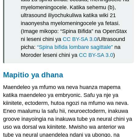
myelomeningocele. Katika sehemu (b),
ultrasound iliyochukuliwa katika wiki 21
inaonyesha myelomeningocele ya fetasi.
(Image mikopo: “Spina Bifida” na OpenStax
ni leseni chini ya
CC BY-SA 3.0
/Ultrasound
picha:
“Spina bifida lombare sagittale”
na
Moroder leseni chini ya
CC BY-SA 3.0
)
Mapitio ya dhana
Maendeleo ya mfumo wa neva huanza mapema
katika maendeleo ya embryonic. Safu ya nje ya
kiinitete, ectoderm, hutoa ngozi na mfumo wa neva.
Eneo maalumu la safu hii, neuroectoderm, inakuwa
groove inayoingia na inakuwa tube ya neural chini ya
uso wa dorsal wa kiinitete. Mwisho wa anterior wa
tube ya neural unaendelea ndani ya ubongo, na