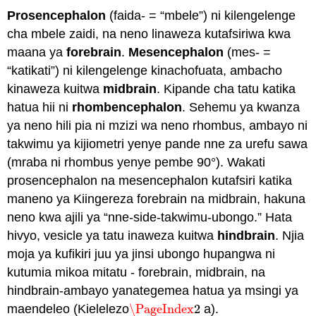
Prosencephalon
(faida- = “mbele”) ni kilengelenge
cha mbele zaidi, na neno linaweza kutafsiriwa kwa
maana ya
forebrain
.
Mesencephalon
(mes- =
“katikati”) ni kilengelenge kinachofuata, ambacho
kinaweza kuitwa
midbrain
. Kipande cha tatu katika
hatua hii ni
rhombencephalon
. Sehemu ya kwanza
ya neno hili pia ni mzizi wa neno rhombus, ambayo ni
takwimu ya kijiometri yenye pande nne za urefu sawa
(mraba ni rhombus yenye pembe 90°). Wakati
prosencephalon na mesencephalon kutafsiri katika
maneno ya Kiingereza forebrain na midbrain, hakuna
neno kwa ajili ya “nne-side-takwimu-ubongo.” Hata
hivyo, vesicle ya tatu inaweza kuitwa
hindbrain
. Njia
moja ya kufikiri juu ya jinsi ubongo hupangwa ni
kutumia mikoa mitatu - forebrain, midbrain, na
hindbrain-ambayo yanategemea hatua ya msingi ya
maendeleo (Kielelezo
\PageIndex
2
a).
\PageIndex
2