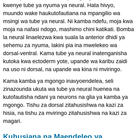
kwenye tube ya nyuma ya neural. Hata hivyo,
muundo wake haukutofautiana na mpangilio wa
msingi wa tube ya neural. Ni kamba ndefu, moja kwa
moja na nafasi ndogo, mashimo chini katikati. Bomba
la neural linaelezwa kwa suala la anterior dhidi ya
sehemu za nyuma, lakini pia ina mwelekeo wa
dorsal-ventral. Kama tube ya neural inatenganisha
kutoka kwa ectoderm yote, upande wa karibu zaidi
na uso ni dorsal, na upande wa kina ni mviringo.
Kama kamba ya mgongo inavyoendelea, seli
zinazounda ukuta wa tube ya neural huenea na
kutofautisha ndani ya neurons na glia ya kamba ya
mgongo. Tishu za dorsal zitahusishwa na kazi za
hisia, na tishu za mviringo zitahusishwa na kazi za
magari.
Kuhusiana na Maendeleo ya