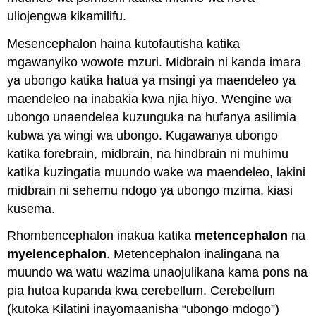
uliojengwa kikamilifu.
Mesencephalon haina kutofautisha katika
mgawanyiko wowote mzuri. Midbrain ni kanda imara
ya ubongo katika hatua ya msingi ya maendeleo ya
maendeleo na inabakia kwa njia hiyo. Wengine wa
ubongo unaendelea kuzunguka na hufanya asilimia
kubwa ya wingi wa ubongo. Kugawanya ubongo
katika forebrain, midbrain, na hindbrain ni muhimu
katika kuzingatia muundo wake wa maendeleo, lakini
midbrain ni sehemu ndogo ya ubongo mzima, kiasi
kusema.
Rhombencephalon inakua katika
metencephalon
na
myelencephalon
. Metencephalon inalingana na
muundo wa watu wazima unaojulikana kama pons na
pia hutoa kupanda kwa cerebellum. Cerebellum
(kutoka Kilatini inayomaanisha “ubongo mdogo”)