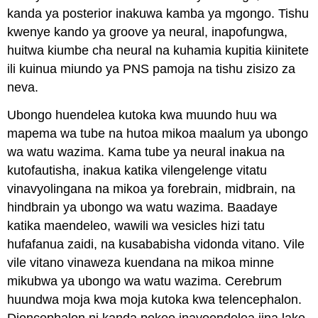
kanda ya posterior inakuwa kamba ya mgongo. Tishu
kwenye kando ya groove ya neural, inapofungwa,
huitwa kiumbe cha neural na kuhamia kupitia kiinitete
ili kuinua miundo ya PNS pamoja na tishu zisizo za
neva.
Ubongo huendelea kutoka kwa muundo huu wa
mapema wa tube na hutoa mikoa maalum ya ubongo
wa watu wazima. Kama tube ya neural inakua na
kutofautisha, inakua katika vilengelenge vitatu
vinavyolingana na mikoa ya forebrain, midbrain, na
hindbrain ya ubongo wa watu wazima. Baadaye
katika maendeleo, wawili wa vesicles hizi tatu
hufafanua zaidi, na kusababisha vidonda vitano. Vile
vile vitano vinaweza kuendana na mikoa minne
mikubwa ya ubongo wa watu wazima. Cerebrum
huundwa moja kwa moja kutoka kwa telencephalon.
Diencephalon ni kanda pekee inayoendelea jina lake