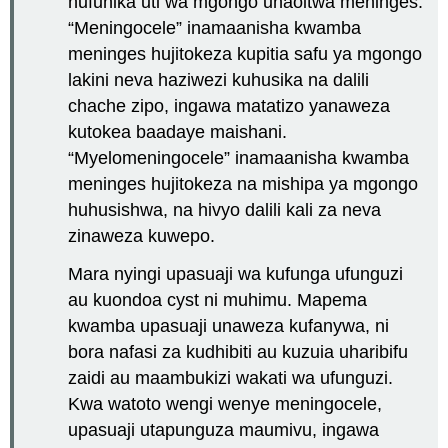
hufunika uti wa mgongo unaoitwa meninges.
“Meningocele” inamaanisha kwamba
meninges hujitokeza kupitia safu ya mgongo
lakini neva haziwezi kuhusika na dalili
chache zipo, ingawa matatizo yanaweza
kutokea baadaye maishani.
“Myelomeningocele” inamaanisha kwamba
meninges hujitokeza na mishipa ya mgongo
huhusishwa, na hivyo dalili kali za neva
zinaweza kuwepo.
Mara nyingi upasuaji wa kufunga ufunguzi
au kuondoa cyst ni muhimu. Mapema
kwamba upasuaji unaweza kufanywa, ni
bora nafasi za kudhibiti au kuzuia uharibifu
zaidi au maambukizi wakati wa ufunguzi.
Kwa watoto wengi wenye meningocele,
upasuaji utapunguza maumivu, ingawa