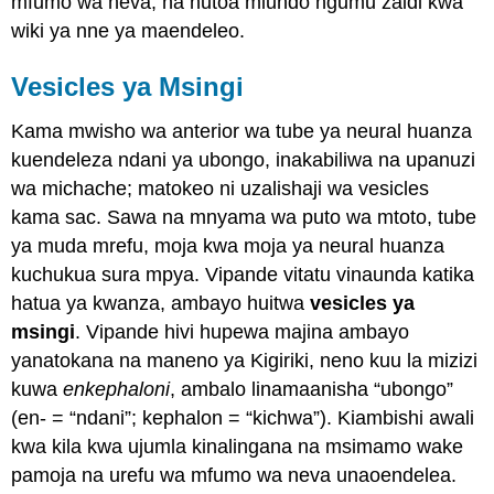
mfumo wa neva, na hutoa miundo ngumu zaidi kwa
wiki ya nne ya maendeleo.
Vesicles ya Msingi
Kama mwisho wa anterior wa tube ya neural huanza
kuendeleza ndani ya ubongo, inakabiliwa na upanuzi
wa michache; matokeo ni uzalishaji wa vesicles
kama sac. Sawa na mnyama wa puto wa mtoto, tube
ya muda mrefu, moja kwa moja ya neural huanza
kuchukua sura mpya. Vipande vitatu vinaunda katika
hatua ya kwanza, ambayo huitwa
vesicles ya
msingi
. Vipande hivi hupewa majina ambayo
yanatokana na maneno ya Kigiriki, neno kuu la mizizi
kuwa
enkephaloni
, ambalo linamaanisha “ubongo”
(en- = “ndani”; kephalon = “kichwa”). Kiambishi awali
kwa kila kwa ujumla kinalingana na msimamo wake
pamoja na urefu wa mfumo wa neva unaoendelea.