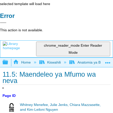
selected template will load here
Error
This action is not available.
chrome_reader_mode
Enter Reader
Mode
Expand/collapse global hierarchy
Home
Kiswahili
Anatomia ya Binadam
11.5: Maendeleo ya Mfumo wa
neva
Page ID
Whitney Menefee, Julie Jenks, Chiara Mazzasette,
and Kim-Leiloni Nguyen