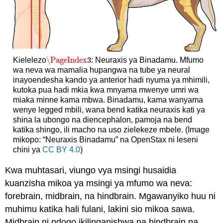
\PageIndex
3
Kielelezo
: Neuraxis ya Binadamu. Mfumo
\PageIndex
3
wa neva wa mamalia hupangwa na tube ya neural
inayoendesha kando ya anterior hadi nyuma ya mhimili,
kutoka pua hadi mkia kwa mnyama mwenye umri wa
miaka minne kama mbwa. Binadamu, kama wanyama
wenye legged mbili, wana bend katika neuraxis kati ya
shina la ubongo na diencephalon, pamoja na bend
katika shingo, ili macho na uso zielekeze mbele. (Image
mikopo: “Neuraxis Binadamu” na OpenStax ni leseni
chini ya
CC BY 4.0
)
Kwa muhtasari, viungo vya msingi husaidia
kuanzisha mikoa ya msingi ya mfumo wa neva:
forebrain, midbrain, na hindbrain. Mgawanyiko huu ni
muhimu katika hali fulani, lakini sio mikoa sawa.
Midbrain ni ndogo ikilinganishwa na hindbrain na