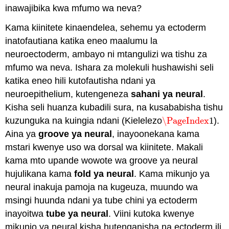
inawajibika kwa mfumo wa neva?
Kama kiinitete kinaendelea, sehemu ya ectoderm
inatofautiana katika eneo maalumu la
neuroectoderm, ambayo ni mtangulizi wa tishu za
mfumo wa neva. Ishara za molekuli hushawishi seli
katika eneo hili kutofautisha ndani ya
neuroepithelium, kutengeneza
sahani ya neural
.
Kisha seli huanza kubadili sura, na kusababisha tishu
kuzunguka na kuingia ndani (Kielelezo
\PageIndex
1
).
\PageIndex
1
Aina ya
groove ya neural
, inayoonekana kama
mstari kwenye uso wa dorsal wa kiinitete. Makali
kama mto upande wowote wa groove ya neural
hujulikana kama
fold ya neural
. Kama mikunjo ya
neural inakuja pamoja na kugeuza, muundo wa
msingi huunda ndani ya tube chini ya ectoderm
inayoitwa
tube ya neural
. Viini kutoka kwenye
mikunjo ya neural kisha hutenganisha na ectoderm ili