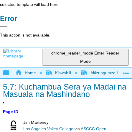
selected template will load here
Error
This action is not available.
chrome_reader_mode
Enter Reader
Mode
Expand/collapse global hierarchy
Home
Kiswahili
Akizungumza Kutumia 
5.7: Kuchambua Sera ya Madai na
Masuala na Mashindano
Page ID
Jim Marteney
Los Angeles Valley College
via
ASCCC Open