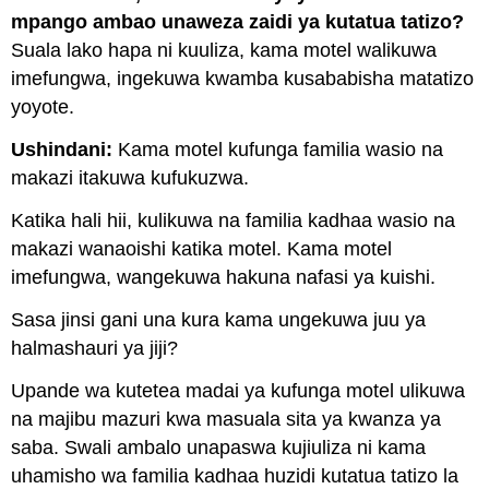
mpango ambao unaweza zaidi ya kutatua tatizo?
Suala lako hapa ni kuuliza, kama motel walikuwa
imefungwa, ingekuwa kwamba kusababisha matatizo
yoyote.
Ushindani:
Kama motel kufunga familia wasio na
makazi itakuwa kufukuzwa.
Katika hali hii, kulikuwa na familia kadhaa wasio na
makazi wanaoishi katika motel. Kama motel
imefungwa, wangekuwa hakuna nafasi ya kuishi.
Sasa jinsi gani una kura kama ungekuwa juu ya
halmashauri ya jiji?
Upande wa kutetea madai ya kufunga motel ulikuwa
na majibu mazuri kwa masuala sita ya kwanza ya
saba. Swali ambalo unapaswa kujiuliza ni kama
uhamisho wa familia kadhaa huzidi kutatua tatizo la