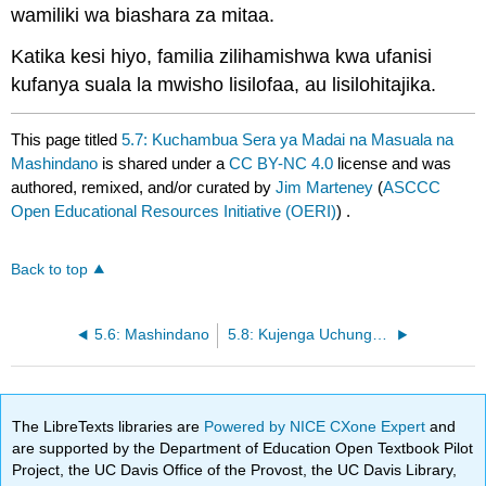
wamiliki wa biashara za mitaa.
Katika kesi hiyo, familia zilihamishwa kwa ufanisi
kufanya suala la mwisho lisilofaa, au lisilohitajika.
This page titled
5.7: Kuchambua Sera ya Madai na Masuala na
Mashindano
is shared under a
CC BY-NC 4.0
license and was
authored, remixed, and/or curated by
Jim Marteney
(
ASCCC
Open Educational Resources Initiative (OERI)
) .
Back to top
5.6: Mashindano
5.8: Kujenga Uchunguzi
The LibreTexts libraries are
Powered by NICE CXone Expert
and
are supported by the Department of Education Open Textbook Pilot
Project, the UC Davis Office of the Provost, the UC Davis Library,