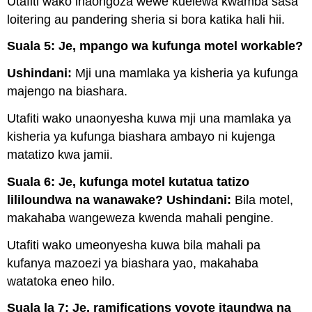
Utafiti wako inaongoza wewe kuelewa kwamba sasa
loitering au pandering sheria si bora katika hali hii.
Suala 5: Je, mpango wa kufunga motel workable?
Ushindani:
Mji una mamlaka ya kisheria ya kufunga
majengo na biashara.
Utafiti wako unaonyesha kuwa mji una mamlaka ya
kisheria ya kufunga biashara ambayo ni kujenga
matatizo kwa jamii.
Suala 6: Je, kufunga motel kutatua tatizo
lililoundwa na wanawake? Ushindani:
Bila motel,
makahaba wangeweza kwenda mahali pengine.
Utafiti wako umeonyesha kuwa bila mahali pa
kufanya mazoezi ya biashara yao, makahaba
watatoka eneo hilo.
Suala la 7: Je, ramifications yoyote itaundwa na