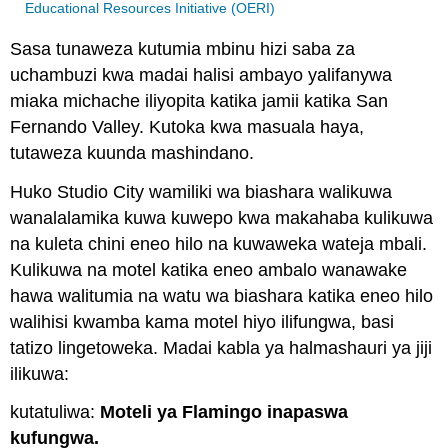
Educational Resources Initiative (OERI)
Sasa tunaweza kutumia mbinu hizi saba za
uchambuzi kwa madai halisi ambayo yalifanywa
miaka michache iliyopita katika jamii katika San
Fernando Valley. Kutoka kwa masuala haya,
tutaweza kuunda mashindano.
Huko Studio City wamiliki wa biashara walikuwa
wanalalamika kuwa kuwepo kwa makahaba kulikuwa
na kuleta chini eneo hilo na kuwaweka wateja mbali.
Kulikuwa na motel katika eneo ambalo wanawake
hawa walitumia na watu wa biashara katika eneo hilo
walihisi kwamba kama motel hiyo ilifungwa, basi
tatizo lingetoweka. Madai kabla ya halmashauri ya jiji
ilikuwa:
kutatuliwa:
Moteli ya Flamingo inapaswa
kufungwa.