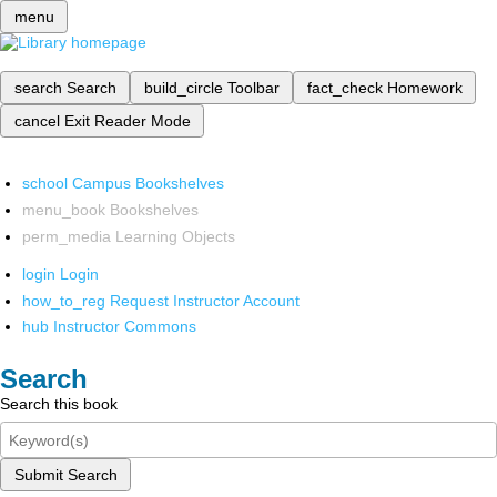
menu
search
Search
build_circle
Toolbar
fact_check
Homework
cancel
Exit Reader Mode
school
Campus Bookshelves
menu_book
Bookshelves
perm_media
Learning Objects
login
Login
how_to_reg
Request Instructor Account
hub
Instructor Commons
Search
Search this book
Submit Search