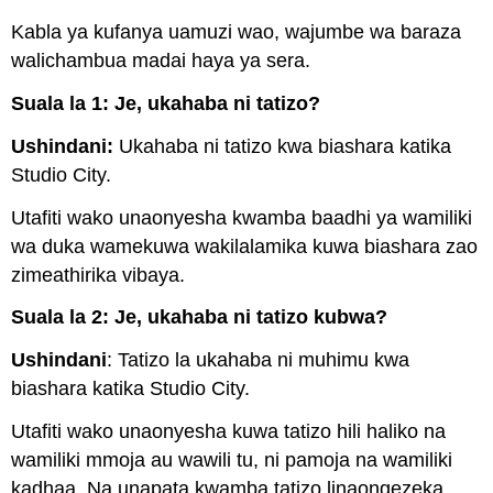
Kabla ya kufanya uamuzi wao, wajumbe wa baraza
walichambua madai haya ya sera.
Suala la 1: Je, ukahaba ni tatizo?
Ushindani:
Ukahaba ni tatizo kwa biashara katika
Studio City.
Utafiti wako unaonyesha kwamba baadhi ya wamiliki
wa duka wamekuwa wakilalamika kuwa biashara zao
zimeathirika vibaya.
Suala la 2: Je, ukahaba ni tatizo kubwa?
Ushindani
: Tatizo la ukahaba ni muhimu kwa
biashara katika Studio City.
Utafiti wako unaonyesha kuwa tatizo hili haliko na
wamiliki mmoja au wawili tu, ni pamoja na wamiliki
kadhaa. Na unapata kwamba tatizo linaongezeka