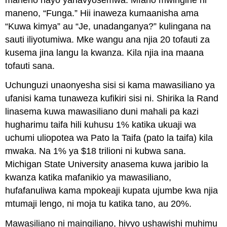
maneno, “Funga.” Hii inaweza kumaanisha ama
“Kuwa kimya” au “Je, unadanganya?” kulingana na
sauti iliyotumiwa. Mke wangu ana njia 20 tofauti za
kusema jina langu la kwanza. Kila njia ina maana
tofauti sana.
Uchunguzi unaonyesha sisi si kama mawasiliano ya
ufanisi kama tunaweza kufikiri sisi ni. Shirika la Rand
linasema kuwa mawasiliano duni mahali pa kazi
hugharimu taifa hili kuhusu 1% katika ukuaji wa
uchumi uliopotea wa Pato la Taifa (pato la taifa) kila
mwaka. Na 1% ya $18 trilioni ni kubwa sana.
Michigan State University anasema kuwa jaribio la
kwanza katika mafanikio ya mawasiliano,
hufafanuliwa kama mpokeaji kupata ujumbe kwa njia
mtumaji lengo, ni moja tu katika tano, au 20%.
Mawasiliano ni maingiliano, hivyo ushawishi muhimu