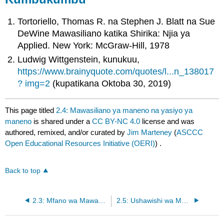
Tortoriello, Thomas R. na Stephen J. Blatt na Sue
DeWine Mawasiliano katika Shirika: Njia ya
Applied. New York: McGraw-Hill, 1978
Ludwig Wittgenstein, kunukuu,
https://www.brainyquote.com/quotes/l...n_138017
? img=2
(kupatikana Oktoba 30, 2019)
This page titled
2.4: Mawasiliano ya maneno na yasiyo ya
maneno
is shared under a
CC BY-NC 4.0
license and was
authored, remixed, and/or curated by
Jim Marteney
(
ASCCC
Open Educational Resources Initiative (OERI)
) .
Back to top
2.3: Mfano wa Mawasiliano
2.5: Ushawishi wa Muundo wa Lugha