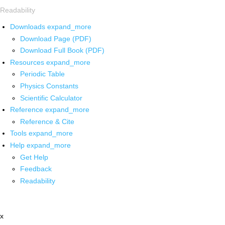
Readability
Downloads
expand_more
Download Page (PDF)
Download Full Book (PDF)
Resources
expand_more
Periodic Table
Physics Constants
Scientific Calculator
Reference
expand_more
Reference & Cite
Tools
expand_more
Help
expand_more
Get Help
Feedback
Readability
x