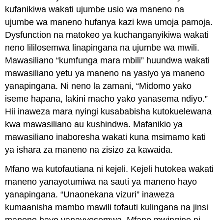
kufanikiwa wakati ujumbe usio wa maneno na
ujumbe wa maneno hufanya kazi kwa umoja pamoja.
Dysfunction na matokeo ya kuchanganyikiwa wakati
neno lililosemwa linapingana na ujumbe wa mwili.
Mawasiliano “kumfunga mara mbili” huundwa wakati
mawasiliano yetu ya maneno na yasiyo ya maneno
yanapingana. Ni neno la zamani, “Midomo yako
iseme hapana, lakini macho yako yanasema ndiyo.”
Hii inaweza mara nyingi kusababisha kutokuelewana
kwa mawasiliano au kushindwa. Mafanikio ya
mawasiliano inaboresha wakati kuna msimamo kati
ya ishara za maneno na zisizo za kawaida.
Mfano wa kutofautiana ni kejeli. Kejeli hutokea wakati
maneno yanayotumiwa na sauti ya maneno hayo
yanapingana. “Unaonekana vizuri” inaweza
kumaanisha mambo mawili tofauti kulingana na jinsi
maneno hayo yanavyosemwa. Mfano mwingine ni