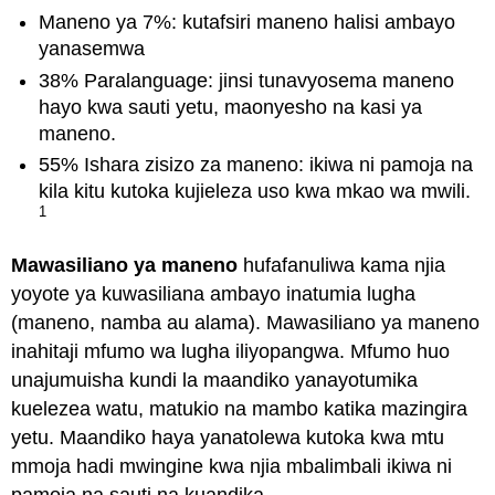
Maneno ya 7%: kutafsiri maneno halisi ambayo
yanasemwa
38% Paralanguage: jinsi tunavyosema maneno
hayo kwa sauti yetu, maonyesho na kasi ya
maneno.
55% Ishara zisizo za maneno: ikiwa ni pamoja na
kila kitu kutoka kujieleza uso kwa mkao wa mwili.
1
Mawasiliano ya maneno
hufafanuliwa kama njia
yoyote ya kuwasiliana ambayo inatumia lugha
(maneno, namba au alama). Mawasiliano ya maneno
inahitaji mfumo wa lugha iliyopangwa. Mfumo huo
unajumuisha kundi la maandiko yanayotumika
kuelezea watu, matukio na mambo katika mazingira
yetu. Maandiko haya yanatolewa kutoka kwa mtu
mmoja hadi mwingine kwa njia mbalimbali ikiwa ni
pamoja na sauti na kuandika.