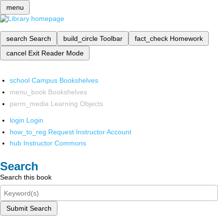
menu
search
Search
build_circle
Toolbar
fact_check
Homework
cancel
Exit Reader Mode
school
Campus Bookshelves
menu_book
Bookshelves
perm_media
Learning Objects
login
Login
how_to_reg
Request Instructor Account
hub
Instructor Commons
Search
Search this book
Submit Search