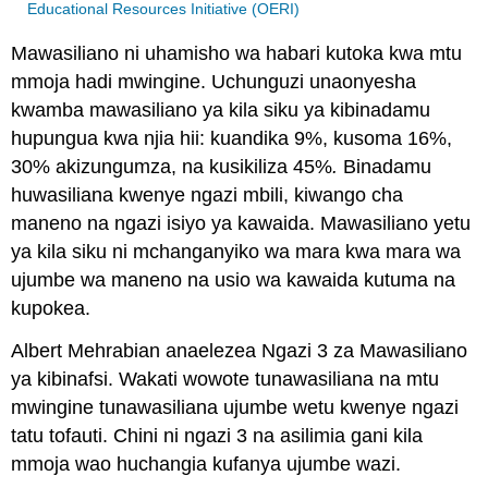
Educational Resources Initiative (OERI)
Mawasiliano ni uhamisho wa habari kutoka kwa mtu
mmoja hadi mwingine. Uchunguzi unaonyesha
kwamba mawasiliano ya kila siku ya kibinadamu
hupungua kwa njia hii: kuandika 9%, kusoma 16%,
30% akizungumza, na kusikiliza 45%
.
Binadamu
huwasiliana kwenye ngazi mbili, kiwango cha
maneno na ngazi isiyo ya kawaida. Mawasiliano yetu
ya kila siku ni mchanganyiko wa mara kwa mara wa
ujumbe wa maneno na usio wa kawaida kutuma na
kupokea.
Albert Mehrabian anaelezea Ngazi 3 za Mawasiliano
ya kibinafsi. Wakati wowote tunawasiliana na mtu
mwingine tunawasiliana ujumbe wetu kwenye ngazi
tatu tofauti. Chini ni ngazi 3 na asilimia gani kila
mmoja wao huchangia kufanya ujumbe wazi.