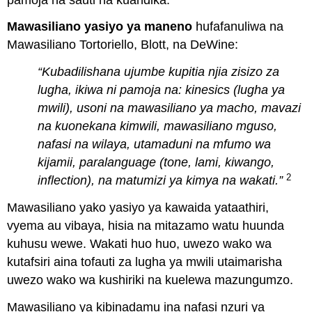
Mawasiliano yasiyo ya maneno
hufafanuliwa na
Mawasiliano Tortoriello, Blott, na DeWine:
“Kubadilishana ujumbe kupitia njia zisizo za
lugha, ikiwa ni pamoja na: kinesics (lugha ya
mwili), usoni na mawasiliano ya macho, mavazi
na kuonekana kimwili, mawasiliano mguso,
nafasi na wilaya, utamaduni na mfumo wa
kijamii, paralanguage (tone, lami, kiwango,
2
inflection), na matumizi ya kimya na wakati.”
Mawasiliano yako yasiyo ya kawaida yataathiri,
vyema au vibaya, hisia na mitazamo watu huunda
kuhusu wewe. Wakati huo huo, uwezo wako wa
kutafsiri aina tofauti za lugha ya mwili utaimarisha
uwezo wako wa kushiriki na kuelewa mazungumzo.
Mawasiliano ya kibinadamu ina nafasi nzuri ya