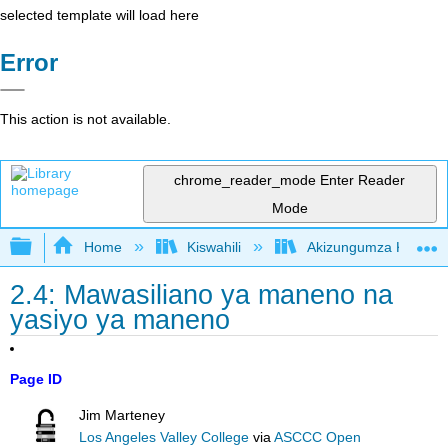
selected template will load here
Error
This action is not available.
chrome_reader_mode
Enter Reader
Mode
Expand/collapse global hierarchy
Home
Kiswahili
Akizungumza Kutumia 
2.4: Mawasiliano ya maneno na
yasiyo ya maneno
Page ID
Jim Marteney
Los Angeles Valley College
via
ASCCC Open