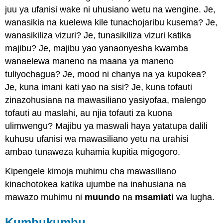
juu ya ufanisi wake ni uhusiano wetu na wengine. Je,
wanasikia na kuelewa kile tunachojaribu kusema? Je,
wanasikiliza vizuri? Je, tunasikiliza vizuri katika
majibu? Je, majibu yao yanaonyesha kwamba
wanaelewa maneno na maana ya maneno
tuliyochagua? Je, mood ni chanya na ya kupokea?
Je, kuna imani kati yao na sisi? Je, kuna tofauti
zinazohusiana na mawasiliano yasiyofaa, malengo
tofauti au maslahi, au njia tofauti za kuona
ulimwengu? Majibu ya maswali haya yatatupa dalili
kuhusu ufanisi wa mawasiliano yetu na urahisi
ambao tunaweza kuhamia kupitia migogoro.
Kipengele kimoja muhimu cha mawasiliano
kinachotokea katika ujumbe na inahusiana na
mawazo muhimu ni
muundo
na
msamiati
wa lugha.
Kumbukumbu