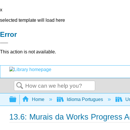
x
selected template will load here
Error
This action is not available.
Search
Expand/collapse global hierarchy
Home
Idioma Portugues
Um
13.6: Murais da Works Progress A