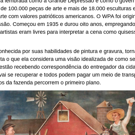
rá lembrada como a Grande Depressão e como o governo
 de 100.000 peças de arte e mais de 18.000 esculturas 
te com valores patrióticos americanos. O WPA foi origi
ão. Começou em 1935 e durou oito anos, empregando m
 artistas eram livres para interpretar a cena como quise
nhecida por suas habilidades de pintura e gravura, tor
nta o que ela considera uma visão idealizada de como se
stão recebendo correspondência do entregador da cidade.
ai se recuperar e todos podem pagar um meio de transp
cos da fazenda percorrem o primeiro plano.