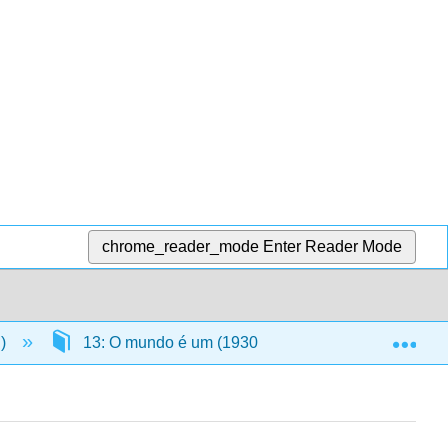
chrome_reader_mode
Enter Reader Mode
Exp
n)
13: O mundo é um (1930 — 1970)
13.6: M