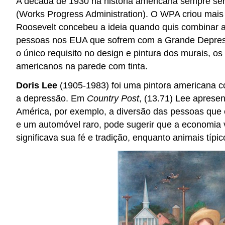
A década de 1930 na história americana sempre se
(Works Progress Administration). O WPA criou mais
Roosevelt concebeu a ideia quando quis combinar ar
pessoas nos EUA que sofrem com a Grande Depress
o único requisito no design e pintura dos murais, os
americanos na parede com tinta.
Doris Lee
(1905-1983) foi uma pintora americana co
a depressão. Em
Country Post
, (13.71) Lee aprese
América, por exemplo, a diversão das pessoas que e
e um automóvel raro, pode sugerir que a economia v
significava sua fé e tradição, enquanto animais típi