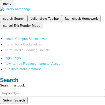
menu
search
Search
build_circle
Toolbar
fact_check
Homework
cancel
Exit Reader Mode
school
Campus Bookshelves
menu_book
Bookshelves
perm_media
Learning Objects
login
Login
how_to_reg
Request Instructor Account
hub
Instructor Commons
Search
Search this book
Submit Search