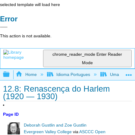
selected template will load here
Error
This action is not available.
chrome_reader_mode
Enter Reader
Mode
Expand/collapse global hierarchy
Home
Idioma Portugues
Uma perspecti
12.8: Renascença do Harlem
(1920 — 1930)
Page ID
Deborah Gustlin and Zoe Gustlin
Evergreen Valley College
via
ASCCC Open