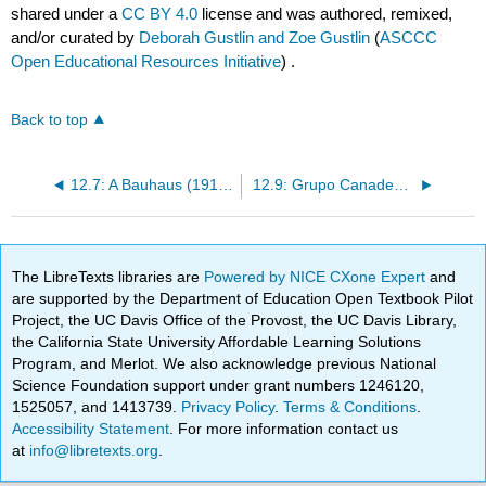
shared under a
CC BY 4.0
license and was authored, remixed,
and/or curated by
Deborah Gustlin and Zoe Gustlin
(
ASCCC
Open Educational Resources Initiative
) .
Back to top
12.7: A Bauhaus (1919-1933)
12.9: Grupo Canadense dos Sete (1920 — 1933)
The LibreTexts libraries are
Powered by NICE CXone Expert
and
are supported by the Department of Education Open Textbook Pilot
Project, the UC Davis Office of the Provost, the UC Davis Library,
the California State University Affordable Learning Solutions
Program, and Merlot. We also acknowledge previous National
Science Foundation support under grant numbers 1246120,
1525057, and 1413739.
Privacy Policy
.
Terms & Conditions
.
Accessibility Statement
. For more information contact us
at
info@libretexts.org
.