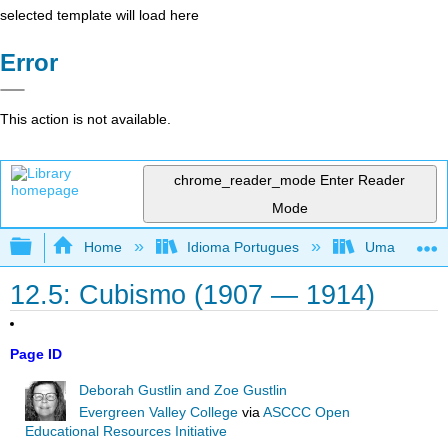
selected template will load here
Error
This action is not available.
chrome_reader_mode
Enter Reader
Mode
Expand/collapse global hierarchy
Home
Idioma Portugues
Uma perspecti
12.5: Cubismo (1907 — 1914)
Page ID
Deborah Gustlin and Zoe Gustlin
Evergreen Valley College
via
ASCCC Open
Educational Resources Initiative