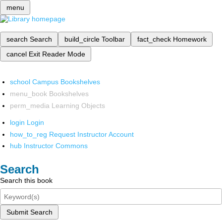
menu
search
Search
build_circle
Toolbar
fact_check
Homework
cancel
Exit Reader Mode
school
Campus Bookshelves
menu_book
Bookshelves
perm_media
Learning Objects
login
Login
how_to_reg
Request Instructor Account
hub
Instructor Commons
Search
Search this book
Submit Search