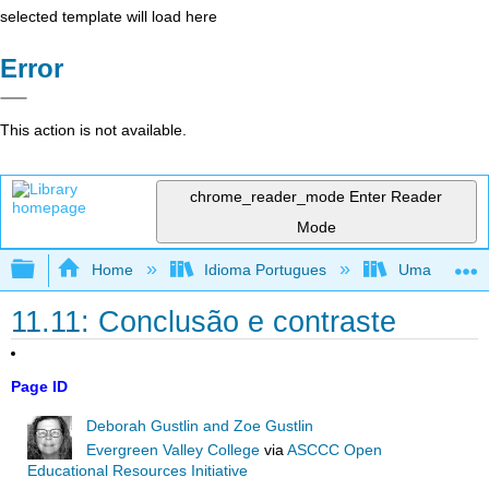
selected template will load here
Error
This action is not available.
chrome_reader_mode
Enter Reader
Mode
Expand/collapse global hierarchy
Home
Idioma Portugues
Uma perspecti
11.11: Conclusão e contraste
Page ID
Deborah Gustlin and Zoe Gustlin
Evergreen Valley College
via
ASCCC Open
Educational Resources Initiative