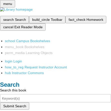
menu
search
Search
build_circle
Toolbar
fact_check
Homework
cancel
Exit Reader Mode
school
Campus Bookshelves
menu_book
Bookshelves
perm_media
Learning Objects
login
Login
how_to_reg
Request Instructor Account
hub
Instructor Commons
Search
Search this book
Submit Search