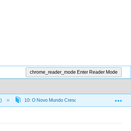
chrome_reader_mode
Enter Reader Mode
Exp
n)
10: O Novo Mundo Cresce (1700 CE — 1800 CE)