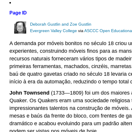
Page ID
Deborah Gustlin and Zoe Gustlin
Evergreen Valley College
via
ASCCC Open Educational 
A demanda por móveis bonitos no século 18 criou u
experientes, construindo móveis finos para as mans
recursos naturais forneceram vários tipos de madeir
primeiras ferramentas, machados, cinzéis, marreta
baú de quatro gavetas criado no século 18 levaria c
início à era da automação, reduzindo o tempo total
John Townsend
(1733—1809) foi um dos maiores a
Quaker. Os Quakers eram uma sociedade religiosa t
impressionantes talentos na construção de móveis.
mesas e baús da frente do bloco, com frentes de 
dramático e acabou evoluindo para um padrão altern
podem ser vistas nos móveis de hoje.