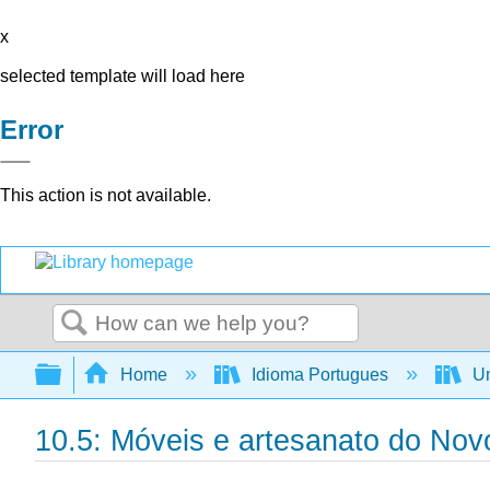
x
selected template will load here
Error
This action is not available.
Search
Expand/collapse global hierarchy
Home
Idioma Portugues
Um
10.5: Móveis e artesanato do Nov