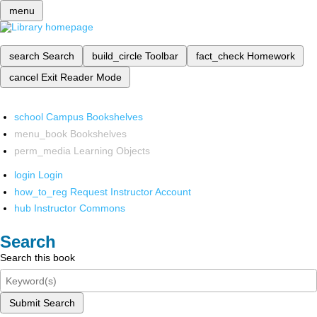
menu
search
Search
build_circle
Toolbar
fact_check
Homework
cancel
Exit Reader Mode
school
Campus Bookshelves
menu_book
Bookshelves
perm_media
Learning Objects
login
Login
how_to_reg
Request Instructor Account
hub
Instructor Commons
Search
Search this book
Submit Search