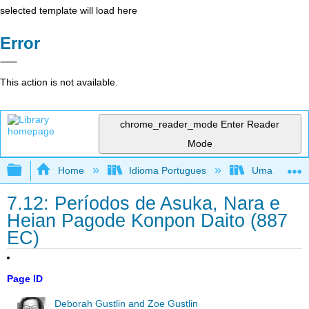
selected template will load here
Error
This action is not available.
chrome_reader_mode
Enter Reader
Mode
Expand/collapse global hierarchy
Home
Idioma Portugues
Uma perspecti
7.12: Períodos de Asuka, Nara e
Heian Pagode Konpon Daito (887
EC)
Page ID
Deborah Gustlin and Zoe Gustlin