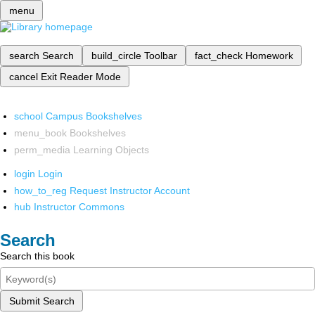
menu
search
Search
build_circle
Toolbar
fact_check
Homework
cancel
Exit Reader Mode
school
Campus Bookshelves
menu_book
Bookshelves
perm_media
Learning Objects
login
Login
how_to_reg
Request Instructor Account
hub
Instructor Commons
Search
Search this book
Submit Search