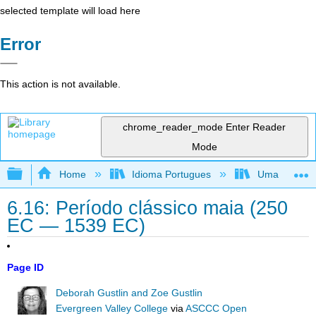
selected template will load here
Error
This action is not available.
chrome_reader_mode
Enter Reader
Mode
Expand/collapse global hierarchy
Home
Idioma Portugues
Uma perspecti
6.16: Período clássico maia (250
EC — 1539 EC)
Page ID
Deborah Gustlin and Zoe Gustlin
Evergreen Valley College
via
ASCCC Open