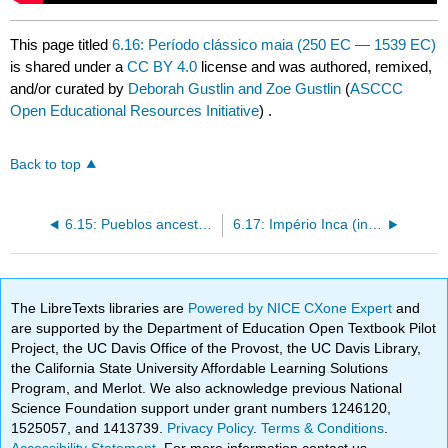
This page titled
6.16: Período clássico maia (250 EC — 1539 EC)
is shared under a
CC BY 4.0
license and was authored, remixed,
and/or curated by
Deborah Gustlin and Zoe Gustlin
(
ASCCC
Open Educational Resources Initiative
) .
Back to top
6.15: Pueblos ancestrais (700 EC — 1300 EC)
6.17: Império Inca (início do século XII C — 1572)
The LibreTexts libraries are
Powered by NICE CXone Expert
and
are supported by the Department of Education Open Textbook Pilot
Project, the UC Davis Office of the Provost, the UC Davis Library,
the California State University Affordable Learning Solutions
Program, and Merlot. We also acknowledge previous National
Science Foundation support under grant numbers 1246120,
1525057, and 1413739.
Privacy Policy
.
Terms & Conditions
.
Accessibility Statement
. For more information contact us