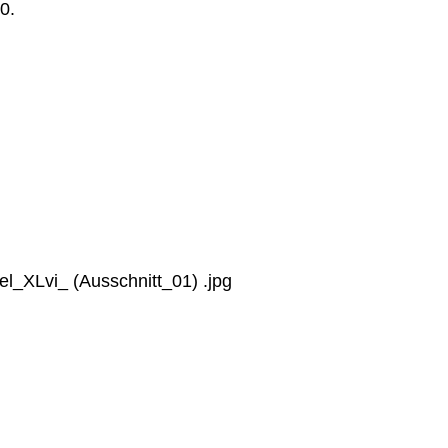
0.
.
l_XLvi_ (Ausschnitt_01) .jpg