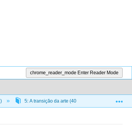
chrome_reader_mode
Enter Reader Mode
Exp
n)
5: A transição da arte (400 AEC — 200 EC)