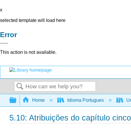
x
selected template will load here
Error
This action is not available.
Search
Expand/collapse global hierarchy
Home
Idioma Portugues
Um
5.10: Atribuições do capítulo cinco