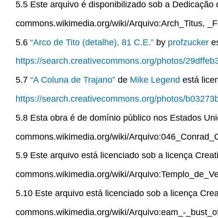
5.5 Este arquivo é disponibilizado sob a Dedicaçã
commons.wikimedia.org/wiki/Arquivo:Arch_Titus, 
5.6
“Arco de Tito (detalhe), 81 C.E.”
by
profzucker
es
https://search.creativecommons.org/photos/29dff
5.7
“A Coluna de Trajano”
de
Mike Legend
está lice
https://search.creativecommons.org/photos/b0327
5.8 Esta obra é de domínio público nos Estados Uni
commons.wikimedia.org/wiki/Arquivo:046_Conrad_Ci
5.9 Este arquivo está licenciado sob a licença Crea
commons.wikimedia.org/wiki/Arquivo:Templo_de_
5.10 Este arquivo está licenciado sob a licença Cre
commons.wikimedia.org/wiki/Arquivo:eam_-_bust_o