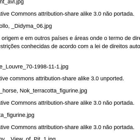
t_avl.jpg
ative Commons attribution-share alike 3.0 não portada.
ollo, _Didyma_06.jpg
 origem e em outros países e áreas onde o termo de dire
estrições conhecidas de acordo com a lei de direitos autor
e_Louvre_70-1998-11-1.jpg
tive commons attribution-share alike 3.0 unported.
orse, Nok_terracotta_figurine.jpg
ative Commons attribution-share alike 3.0 não portada.
_figurine.jpg
ative Commons attribution-share alike 3.0 não portada.
y, _View_of_Pit_1.jpg