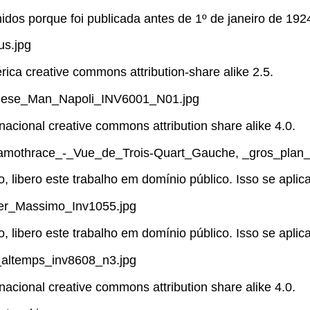
idos porque foi publicada antes de 1º de janeiro de 192
us.jpg
rica creative commons attribution-share alike 2.5.
rnese_Man_Napoli_INV6001_N01.jpg
rnacional creative commons attribution share alike 4.0.
Samothrace_-_Vue_de_Trois-Quart_Gauche, _gros_plan_
ho, libero este trabalho em domínio público. Isso se apli
er_Massimo_Inv1055.jpg
ho, libero este trabalho em domínio público. Isso se apli
l_altemps_inv8608_n3.jpg
rnacional creative commons attribution share alike 4.0.