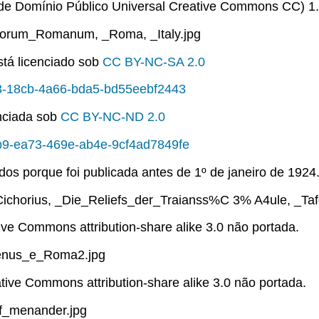
o de Domínio Público Universal Creative Commons CC) 1.
_Forum_Romanum, _Roma, _Italy.jpg
tá licenciado sob
CC BY-NC-SA 2.0
eb3-18cb-4a66-bda5-bd55eebf2443
nciada sob
CC BY-NC-ND 2.0
3b9-ea73-469e-ab4e-9cf4ad7849fe
dos porque foi publicada antes de 1º de janeiro de 1924
chorius, _Die_Reliefs_der_Traianss%C 3% A4ule, _Tafe
tive Commons attribution-share alike 3.0 não portada.
Venus_e_Roma2.jpg
ative Commons attribution-share alike 3.0 não portada.
f_menander.jpg