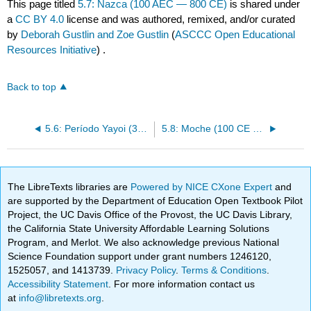
This page titled
5.7: Nazca (100 AEC — 800 CE)
is shared under
a
CC BY 4.0
license and was authored, remixed, and/or curated
by
Deborah Gustlin and Zoe Gustlin
(
ASCCC Open Educational
Resources Initiative
) .
Back to top
5.6: Período Yayoi (300 AEC — 300 CE)
5.8: Moche (100 CE — 800 CE)
The LibreTexts libraries are
Powered by NICE CXone Expert
and
are supported by the Department of Education Open Textbook Pilot
Project, the UC Davis Office of the Provost, the UC Davis Library,
the California State University Affordable Learning Solutions
Program, and Merlot. We also acknowledge previous National
Science Foundation support under grant numbers 1246120,
1525057, and 1413739.
Privacy Policy
.
Terms & Conditions
.
Accessibility Statement
. For more information contact us
at
info@libretexts.org
.