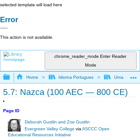
selected template will load here
Error
This action is not available.
chrome_reader_mode
Enter Reader
Mode
Expand/collapse global hierarchy
Home
Idioma Portugues
Uma perspecti
5.7: Nazca (100 AEC — 800 CE)
Page ID
Deborah Gustlin and Zoe Gustlin
Evergreen Valley College
via
ASCCC Open
Educational Resources Initiative