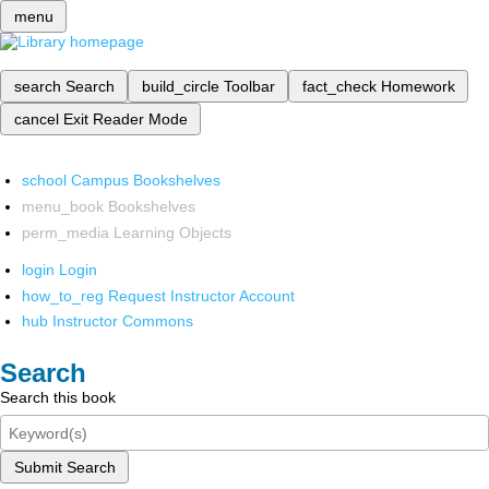
menu
search
Search
build_circle
Toolbar
fact_check
Homework
cancel
Exit Reader Mode
school
Campus Bookshelves
menu_book
Bookshelves
perm_media
Learning Objects
login
Login
how_to_reg
Request Instructor Account
hub
Instructor Commons
Search
Search this book
Submit Search