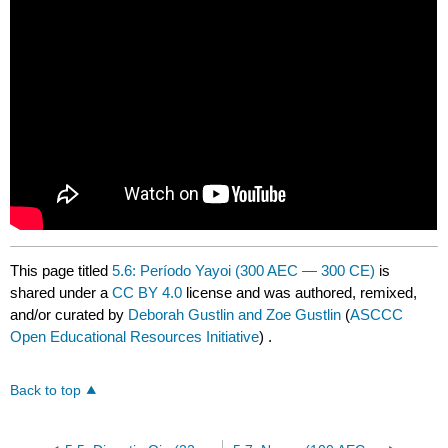
This page titled
5.6: Período Yayoi (300 AEC — 300 CE)
is
shared under a
CC BY 4.0
license and was authored, remixed,
and/or curated by
Deborah Gustlin and Zoe Gustlin
(
ASCCC
Open Educational Resources Initiative
) .
Back to top