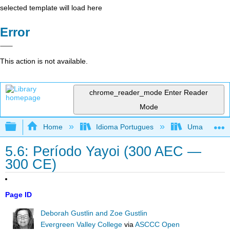
selected template will load here
Error
This action is not available.
chrome_reader_mode
Enter Reader
Mode
Expand/collapse global hierarchy
Home
Idioma Portugues
Uma perspecti
5.6: Período Yayoi (300 AEC —
300 CE)
Page ID
Deborah Gustlin and Zoe Gustlin
Evergreen Valley College
via
ASCCC Open