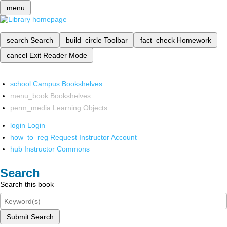
menu
search
Search
build_circle
Toolbar
fact_check
Homework
cancel
Exit Reader Mode
school
Campus Bookshelves
menu_book
Bookshelves
perm_media
Learning Objects
login
Login
how_to_reg
Request Instructor Account
hub
Instructor Commons
Search
Search this book
Submit Search