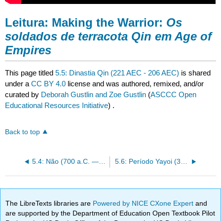
Leitura:
Making the Warrior:
Os
soldados de terracota Qin em Age of
Empires
This page titled
5.5: Dinastia Qin (221 AEC - 206 AEC)
is shared
under a
CC BY 4.0
license and was authored, remixed, and/or
curated by
Deborah Gustlin and Zoe Gustlin
(
ASCCC Open
Educational Resources Initiative
) .
Back to top
5.4: Não (700 a.C. — 300 a.C.)
5.6: Período Yayoi (300 AEC — 300 CE)
The LibreTexts libraries are
Powered by NICE CXone Expert
and
are supported by the Department of Education Open Textbook Pilot