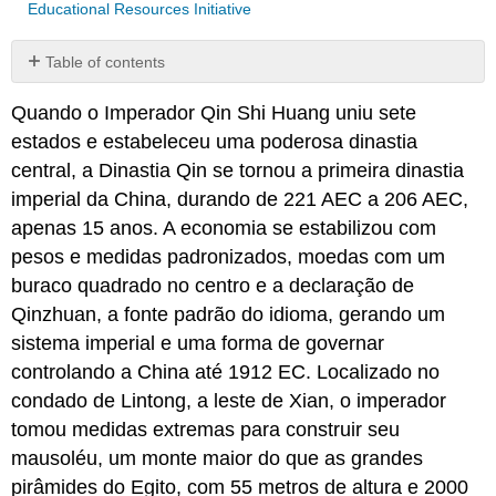
Educational Resources Initiative
Table of contents
Leitura:
Quando o Imperador Qin Shi Huang uniu sete
Making
the
estados e estabeleceu uma poderosa dinastia
Warrior:
central, a Dinastia Qin se tornou a primeira dinastia
Os
imperial da China, durando de 221 AEC a 206 AEC,
soldados
de
apenas 15 anos. A economia se estabilizou com
terracota
pesos e medidas padronizados, moedas com um
Qin
buraco quadrado no centro e a declaração de
em
Qinzhuan, a fonte padrão do idioma, gerando um
Age
of
sistema imperial e uma forma de governar
Empires
controlando a China até 1912 EC. Localizado no
condado de Lintong, a leste de Xian, o imperador
tomou medidas extremas para construir seu
mausoléu, um monte maior do que as grandes
pirâmides do Egito, com 55 metros de altura e 2000