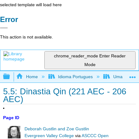
selected template will load here
Error
This action is not available.
chrome_reader_mode
Enter Reader
Mode
Expand/collapse global hierarchy
Home
Idioma Portugues
Uma perspecti
5.5: Dinastia Qin (221 AEC - 206
AEC)
Page ID
Deborah Gustlin and Zoe Gustlin
Evergreen Valley College
via
ASCCC Open