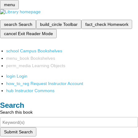
menu
search
Search
build_circle
Toolbar
fact_check
Homework
cancel
Exit Reader Mode
school
Campus Bookshelves
menu_book
Bookshelves
perm_media
Learning Objects
login
Login
how_to_reg
Request Instructor Account
hub
Instructor Commons
Search
Search this book
Submit Search