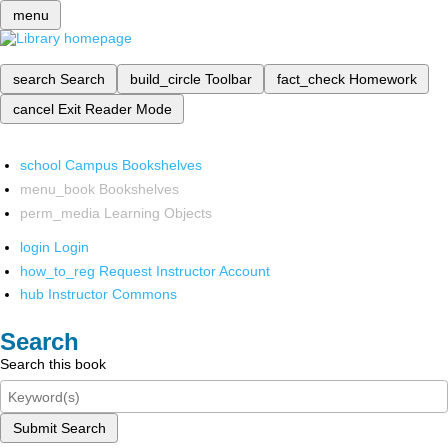
menu
search
Search
build_circle
Toolbar
fact_check
Homework
cancel
Exit Reader Mode
school
Campus Bookshelves
menu_book
Bookshelves
perm_media
Learning Objects
login
Login
how_to_reg
Request Instructor Account
hub
Instructor Commons
Search
Search this book
Submit Search