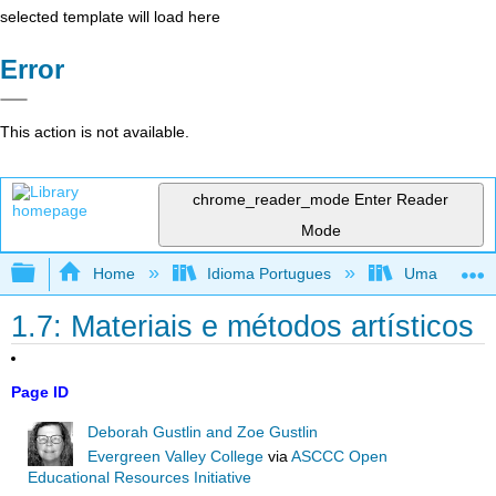
selected template will load here
Error
This action is not available.
chrome_reader_mode
Enter Reader
Mode
Expand/collapse global hierarchy
Home
Idioma Portugues
Uma perspecti
1.7: Materiais e métodos artísticos
Page ID
Deborah Gustlin and Zoe Gustlin
Evergreen Valley College
via
ASCCC Open
Educational Resources Initiative