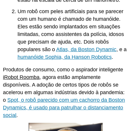
estão na escala de cerca de um nanômetro.
Um robô com peles artificiais para se parecer
com um humano é chamado de humanóide.
Eles estão sendo implantados em situações
limitadas, como assistentes da polícia, idosos
que precisam de ajuda, etc. Dois robôs
populares são o
Atlas, da Boston Dynamic
, e a
humanóide Sophia, da Hanson Robotics
.
Produtos de consumo, como o aspirador inteligente
iRobot Roomba
, agora estão amplamente
disponíveis. A adoção de certos tipos de robôs se
acelerou em algumas indústrias devido à pandemia:
o
Spot, o robô parecido com um cachorro da Boston
Dynamics, é usado para patrulhar o distanciamento
social
.