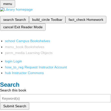
menu
search
Search
build_circle
Toolbar
fact_check
Homework
cancel
Exit Reader Mode
school
Campus Bookshelves
menu_book
Bookshelves
perm_media
Learning Objects
login
Login
how_to_reg
Request Instructor Account
hub
Instructor Commons
Search
Search this book
Submit Search