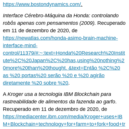
https://www.bostondynamics.com/
.
Interface Cérebro-Máquina da Honda: controlando
robôs apenas com pensamentos (2009).
Recuperado
em 11 de dezembro de 2020, de
https://newatlas.com/honda-asimo-brain-machine-
interface-mind-
control/11379/#:~:text=Honda%20Research%20Instit
ute%2C%20Japan%2C%20has,using%20nothing%2
0more%20than%20thought. &text=Então %2C%20
as %20 portas%20 serão %20 e %20 agirão
diretamente %20 sobre %20
.
A
Kroger usa a tecnologia IBM Blockchain para
rastreabilidade de alimentos da fazenda ao garfo
.
Recuperado em 11 de dezembro de 2020, de
https://mediacenter.ibm.com/media/Kroger+uses+IB
M+Blockchain+technology+for+farm+to+fork+food+tr