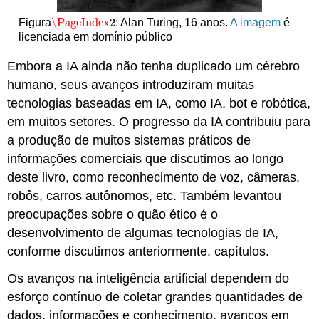
\PageIndex
2
Figura
: Alan Turing, 16 anos.
A imagem
é
\PageIndex
2
licenciada em domínio público
Embora a IA ainda não tenha duplicado um cérebro
humano, seus avanços introduziram muitas
tecnologias baseadas em IA, como IA, bot e robótica,
em muitos setores. O progresso da IA contribuiu para
a produção de muitos sistemas práticos de
informações comerciais que discutimos ao longo
deste livro, como reconhecimento de voz, câmeras,
robôs, carros autônomos, etc. Também levantou
preocupações sobre o quão ético é o
desenvolvimento de algumas tecnologias de IA,
conforme discutimos anteriormente. capítulos.
Os avanços na inteligência artificial dependem do
esforço contínuo de coletar grandes quantidades de
dados, informações e conhecimento, avanços em