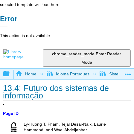
selected template will load here
Error
This action is not available.
chrome_reader_mode
Enter Reader
Mode
Expand/collapse global hierarchy
Home
Idioma Portugues
Sistemas de 
13.4: Futuro dos sistemas de
informação
Page ID
Ly-Huong T. Pham, Tejal Desai-Naik, Laurie
Hammond, and Wael Abdeljabbar