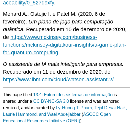
aceability/0_527q9xfy
.
Menard A., Ostojic I. e Patel M. (2020, 6 de
fevereiro).
Um plano de jogo para computação
quântica
. Recuperado em 10 de dezembro de 2020,
de
https://www.mckinsey.com/business-
functions/mckinsey-digital/our-insights/a-game-plan-
for-quantum-computing
.
O assistente de IA mais inteligente para empresas.
Recuperado em 11 de dezembro de 2020, de
https://www.ibm.com/cloud/watson-assistant-2/
This page titled
13.4: Futuro dos sistemas de informação
is
shared under a
CC BY-NC-SA 3.0
license and was authored,
remixed, and/or curated by
Ly-Huong T. Pham, Tejal Desai-Naik,
Laurie Hammond, and Wael Abdeljabbar
(
ASCCC Open
Educational Resources Initiative (OERI)
) .