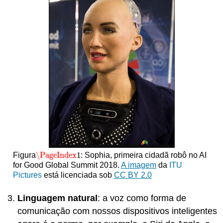
\PageIndex
1
Figura
: Sophia, primeira cidadã robô no AI
\PageIndex
1
for Good Global Summit 2018.
A imagem
da
ITU
Pictures
está licenciada sob
CC BY 2.0
Linguagem natural
: a voz como forma de
comunicação com nossos dispositivos inteligentes