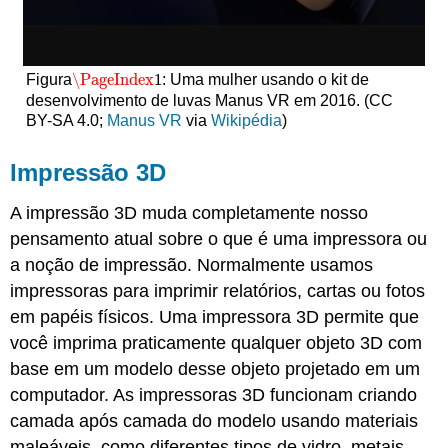
\PageIndex
1
Figura
: Uma mulher usando o kit de
\PageIndex
1
desenvolvimento de luvas Manus VR em 2016. (CC
BY-SA 4.0;
Manus
VR
via
Wikipédia
)
Impressão 3D
A impressão 3D muda completamente nosso
pensamento atual sobre o que é uma impressora ou
a noção de impressão. Normalmente usamos
impressoras para imprimir relatórios, cartas ou fotos
em papéis físicos. Uma impressora 3D permite que
você imprima praticamente qualquer objeto 3D com
base em um modelo desse objeto projetado em um
computador. As impressoras 3D funcionam criando
camada após camada do modelo usando materiais
maleáveis, como diferentes tipos de vidro, metais,