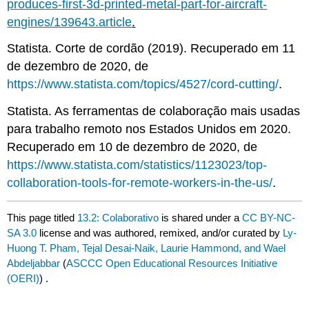
produces-first-3d-printed-metal-part-for-aircraft-
engines/139643.article
.
Statista. Corte de cordão (2019). Recuperado em 11
de dezembro de 2020, de
https://www.statista.com/topics/4527/cord-cutting/
.
Statista. As ferramentas de colaboração mais usadas
para trabalho remoto nos Estados Unidos em 2020.
Recuperado em 10 de dezembro de 2020, de
https://www.statista.com/statistics/1123023/top-
collaboration-tools-for-remote-workers-in-the-us/
.
This page titled
13.2: Colaborativo
is shared under a
CC BY-NC-
SA 3.0
license and was authored, remixed, and/or curated by
Ly-
Huong T. Pham, Tejal Desai-Naik, Laurie Hammond, and Wael
Abdeljabbar
(
ASCCC Open Educational Resources Initiative
(OERI)
) .