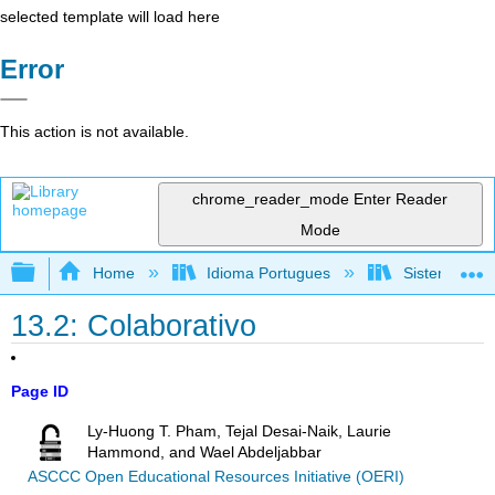
selected template will load here
Error
This action is not available.
chrome_reader_mode
Enter Reader
Mode
Expand/collapse global hierarchy
Home
Idioma Portugues
Sistemas de 
13.2: Colaborativo
Page ID
Ly-Huong T. Pham, Tejal Desai-Naik, Laurie
Hammond, and Wael Abdeljabbar
ASCCC Open Educational Resources Initiative (OERI)