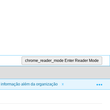
chrome_reader_mode
Enter Reader Mode
Exp
 informação além da organização
12: As implicações 