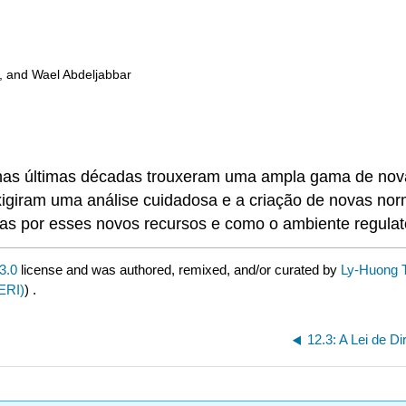
, and Wael Abdeljabbar
 nas últimas décadas trouxeram uma ampla gama de nov
igiram uma análise cuidadosa e a criação de novas norm
das por esses novos recursos e como o ambiente regulatór
3.0
license and was authored, remixed, and/or curated by
Ly-Huong T
ERI)
) .
12.3: A Lei de Di