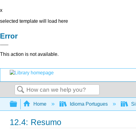
x
selected template will load here
Error
This action is not available.
Search
Expand/collapse global hierarchy
Home
Idioma Portugues
Si
12.4: Resumo